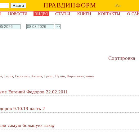
ПРАВДИНФОРМ
Рег
Я
НОВОСТИ
ВИДЕО
СТАТЬИ
КНИГИ
КОНТАКТЫ
О СА
–
Сортировка
,
,
,
,
,
,
,
на
Сирия
Евросоюз
Англия
Трамп
Путин
Порошенко
война
уме Евгений Федоров 22.02.2011
оров 9.10.19 часть 2
рали самую большую тыкву