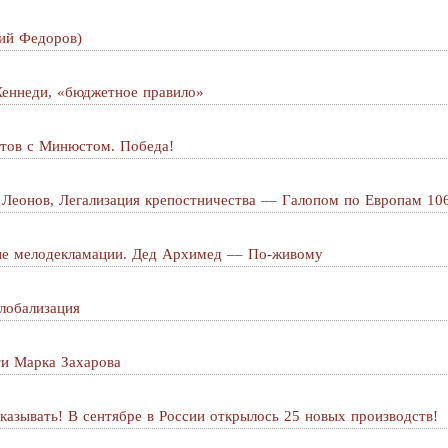
ний Федоров)
еннеди, «бюджетное правило»
стов с Минюстом. Победа!
 Леонов, Легализация крепостничества –– Галопом по Европам 10
ные мелодекламации. Дед Архимед –– По-живому
глобализация
ти Марка Захарова
азывать! В сентябре в России открылось 25 новых производств!