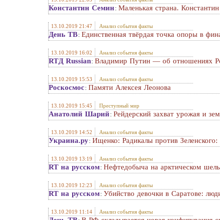
Константин Семин
Маленькая страна. Константи
:
13.10.2019 21:47
Анализ события факты
День ТВ
Единственная твёрдая точка опоры в фин
:
13.10.2019 16:02
Анализ события факты
RTД Russian
Владимир Путин — об отношениях Р
:
13.10.2019 15:53
Анализ события факты
Роскосмос
Памяти Алексея Леонова
:
13.10.2019 15:45
Преступный мир
Анатолий Шарий
Рейдерский захват урожая и зем
:
13.10.2019 14:52
Анализ события факты
Украина.ру
Ищенко: Радикалы против Зеленского:
:
13.10.2019 13:19
Анализ события факты
RT на русском
Нефтедобыча на арктическом шель
:
13.10.2019 12:23
Анализ события факты
RT на русском
Убийство девочки в Саратове: люд
:
13.10.2019 11:14
Анализ события факты