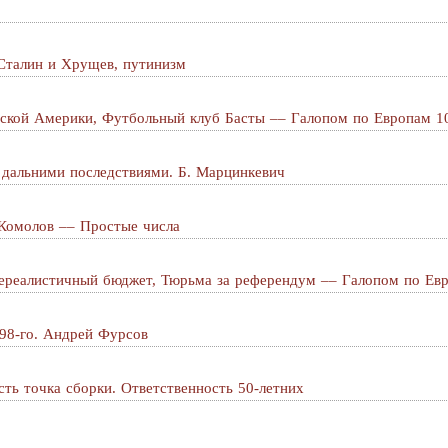
 Сталин и Хрущев, путинизм
сской Америки, Футбольный клуб Басты –– Галопом по Европам 1
с дальними последствиями. Б. Марцинкевич
Комолов –– Простые числа
реалистичный бюджет, Тюрьма за референдум –– Галопом по Ев
998-го. Андрей Фурсов
сть точка сборки. Ответственность 50-летних