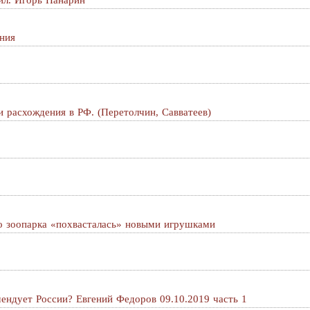
ил. Игорь Панарин
ния
и расхождения в РФ. (Перетолчин, Савватеев)
о зоопарка «похвасталась» новыми игрушками
ндует России? Евгений Федоров 09.10.2019 часть 1