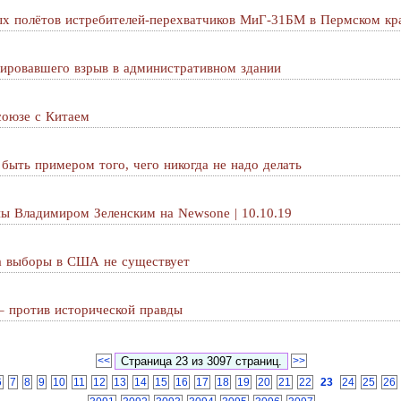
х полётов истребителей-перехватчиков МиГ-31БМ в Пермском кр
нировавшего взрыв в административном здании
союзе с Китаем
быть примером того, чего никогда не надо делать
ы Владимиром Зеленским на Newsone | 10.10.19
а выборы в США не существует
– против исторической правды
<<
>>
6
7
8
9
10
11
12
13
14
15
16
17
18
19
20
21
22
23
24
25
26