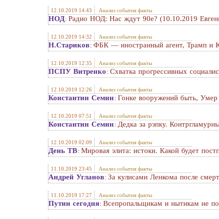
12.10.2019 14:43
Анализ события факты
НОД
Радио НОД: Нас ждут 90е? (10.10.2019 Евге
:
12.10.2019 14:32
Анализ события факты
Н.Стариков
ФБК — иностранный агент, Трамп и К
:
12.10.2019 12:35
Анализ события факты
ПСПУ Витренко
Схватка прогрессивных социали
:
12.10.2019 12:26
Анализ события факты
Константин Семин
Гонке вооружений быть, Умер
:
12.10.2019 07:51
Анализ события факты
Константин Семин
Дедка за рэпку. Контргламур
:
12.10.2019 02:09
Анализ события факты
День ТВ
Мировая элита: истоки. Какой будет пост
:
11.10.2019 23:45
Анализ события факты
Андрей Угланов
За кулисами Ленкома после смер
:
11.10.2019 17:27
Анализ события факты
Путин сегодня
Всепропальщикам и нытикам не пок
: