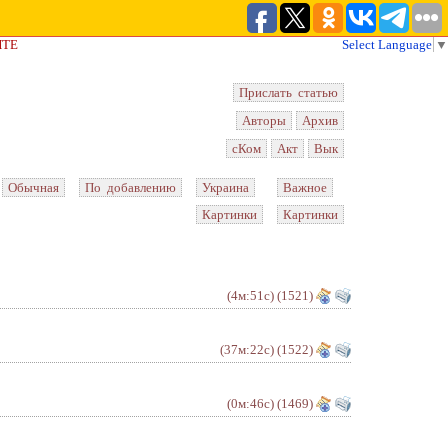
ЙТЕ
Select Language
▼
Прислать статью
Авторы
Архив
сКом
Акт
Вык
Обычная
По добавлению
Украина
Важное
Картинки
Картинки
(4м:51с)
(1521)
(37м:22с)
(1522)
(0м:46с)
(1469)