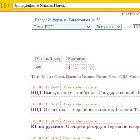
18+
ГЛАВНА
ПравдаИнформ
≈
Видеоканал
≈ 23
Или:
Обычный вид
Картинки
300
4
5
6
7
Тэги:
,
,
,
,
,
Война в Сирии
Кризис на Украине
Россия
Китай
США
Украи
16.10.2019 15:48
Анализ события факты
НОД
Выступление с трибуны в Государственной Д
:
16.10.2019 15:39
Анализ события факты
НОД
Отечество — первичное понятие. Евгений Фед
:
16.10.2019 14:28
Анализ события факты
RT на русском
Овощной рекорд: в Германии выб
:
16.10.2019 13:31
Военные действия