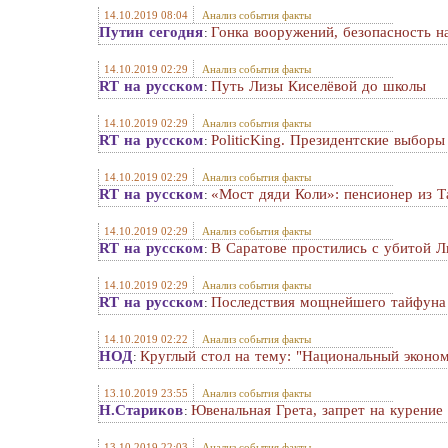
14.10.2019 08:04
Анализ события факты
Путин сегодня
Гонка вооружений, безопасность н
:
14.10.2019 02:29
Анализ события факты
RT на русском
Путь Лизы Киселёвой до школы
:
14.10.2019 02:29
Анализ события факты
RT на русском
PoliticKing. Президентские выбор
:
14.10.2019 02:29
Анализ события факты
RT на русском
«Мост дяди Коли»: пенсионер из Т
:
14.10.2019 02:29
Анализ события факты
RT на русском
В Саратове простились с убитой Л
:
14.10.2019 02:29
Анализ события факты
RT на русском
Последствия мощнейшего тайфуна
:
14.10.2019 02:22
Анализ события факты
НОД
Круглый стол на тему: "Национальный эконом
:
13.10.2019 23:55
Анализ события факты
Н.Стариков
Ювенальная Грета, запрет на курение
:
13.10.2019 22:03
Анализ события факты