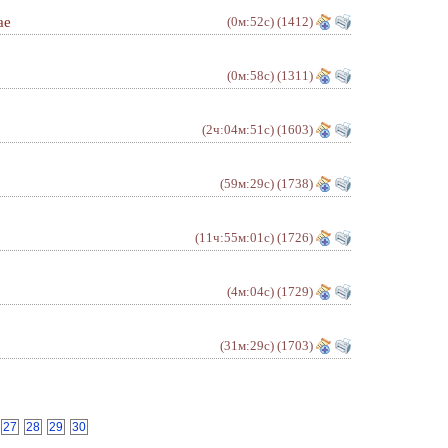
ае
(0м:52с)
(1412)
(0м:58с)
(1311)
(2ч:04м:51с)
(1603)
(59м:29с)
(1738)
(11ч:55м:01с)
(1726)
(4м:04с)
(1729)
(31м:29с)
(1703)
27
28
29
30