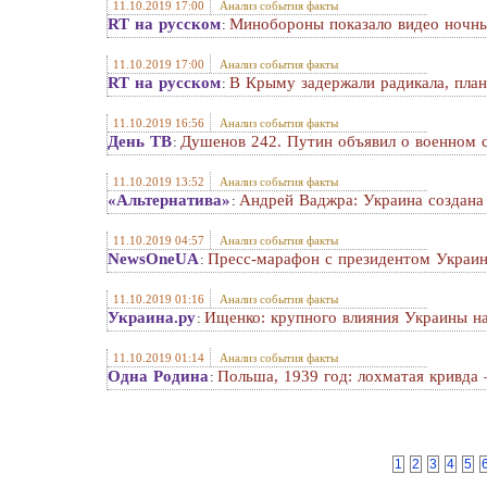
11.10.2019 17:00
Анализ события факты
RT на русском
Минобороны показало видео ночны
:
11.10.2019 17:00
Анализ события факты
RT на русском
В Крыму задержали радикала, пла
:
11.10.2019 16:56
Анализ события факты
День ТВ
Душенов 242. Путин объявил о военном 
:
11.10.2019 13:52
Анализ события факты
«Альтернатива»
Андрей Ваджра: Украина создана 
:
11.10.2019 04:57
Анализ события факты
NewsOneUA
Пресс-марафон с президентом Украин
:
11.10.2019 01:16
Анализ события факты
Украина.ру
Ищенко: крупного влияния Украины н
:
11.10.2019 01:14
Анализ события факты
Одна Родина
Польша, 1939 год: лохматая кривда 
:
1
2
3
4
5