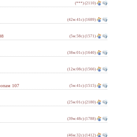
(***)
(2110)
(42м:41с)
(1689)
08
(5м:58с)
(1571)
(38м:01с)
(1640)
(12м:08с)
(1566)
ропам 107
(5м:41с)
(1515)
(25м:01с)
(2180)
(39м:48с)
(1788)
(46м:32с)
(1412)