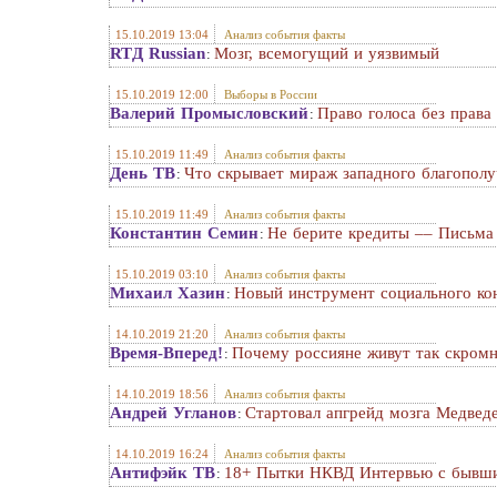
15.10.2019 13:04
Анализ события факты
RTД Russian
Мозг, всемогущий и уязвимый
:
15.10.2019 12:00
Выборы в России
Валерий Промысловский
Право голоса без права
:
15.10.2019 11:49
Анализ события факты
День ТВ
Что скрывает мираж западного благополу
:
15.10.2019 11:49
Анализ события факты
Константин Семин
Не берите кредиты –– Письма
:
15.10.2019 03:10
Анализ события факты
Михаил Хазин
Новый инструмент социального ко
:
14.10.2019 21:20
Анализ события факты
Время-Вперед!
Почему россияне живут так скром
:
14.10.2019 18:56
Анализ события факты
Андрей Угланов
Стартовал апгрейд мозга Медведе
:
14.10.2019 16:24
Анализ события факты
Антифэйк ТВ
18+ Пытки НКВД Интервью с бывш
: