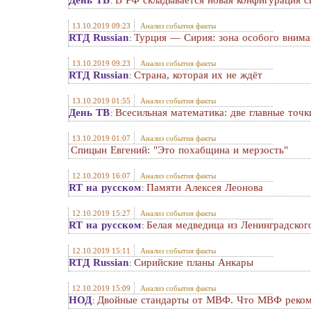
День ТВ
В РФ складывается новая конфигурация с
:
13.10.2019 09:23
Анализ события факты
RTД Russian
Турция — Сирия: зона особого внима
:
13.10.2019 09:23
Анализ события факты
RTД Russian
Страна, которая их не ждёт
:
13.10.2019 01:55
Анализ события факты
День ТВ
Всесильная математика: две главные точк
:
13.10.2019 01:07
Анализ события факты
Спицын Евгений: "Это похабщина и мерзость"
12.10.2019 16:07
Анализ события факты
RT на русском
Памяти Алексея Леонова
:
12.10.2019 15:27
Анализ события факты
RT на русском
Белая медведица из Ленинградског
:
12.10.2019 15:11
Анализ события факты
RTД Russian
Сирийские планы Анкары
:
12.10.2019 15:09
Анализ события факты
НОД
Двойные стандарты от МВФ. Что МВФ рекоме
: