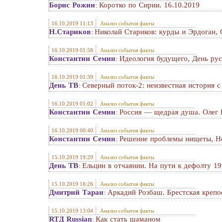
Борис Рожин
Коротко по Сирии. 16.10.2019
:
16.10.2019 11:13
Анализ события факты
Н.Стариков
Николай Стариков: курды и Эрдоган,
:
16.10.2019 01:58
Анализ события факты
Константин Семин
Идеология будущего, День ру
:
16.10.2019 01:39
Анализ события факты
День ТВ
Северный поток-2: неизвестная история 
:
16.10.2019 01:02
Анализ события факты
Константин Семин
Россия — щедрая душа. Олег 
:
16.10.2019 00:40
Анализ события факты
Константин Семин
Решение проблемы нищеты, Не
:
15.10.2019 19:29
Анализ события факты
День ТВ
Ельцин в отчаянии. На пути к дефолту 1
:
15.10.2019 18:26
Анализ события факты
Дмитрий Таран
Аркадий Розбаш. Брестская крепо
:
15.10.2019 13:04
Анализ события факты
RTД Russian
Как стать шаманом
: