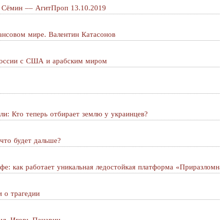
н Сёмин –– АгитПроп 13.10.2019
ансовом мире. Валентин Катасонов
оссии с США и арабским миром
ли: Кто теперь отбирает землю у украинцев?
 что будет дальше?
фе: как работает уникальная ледостойкая платформа «Приразломн
и о трагедии