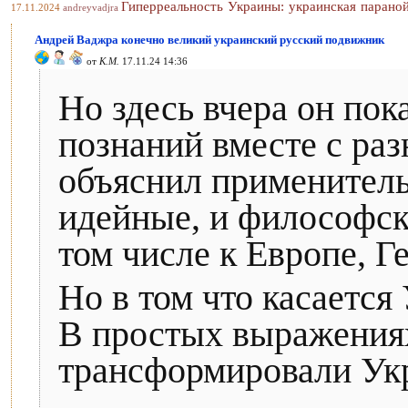
Гиперреальность Украины: украинская парано
17.11.2024
andreyvadjra
Андрей Ваджра конечно великий украинский русский подвижник
от
К.М.
17.11.24 14:36
Но здесь вчера он пок
познаний вместе с ра
объяснил применитель
идейные, и философс
том числе к Европе, Г
Но в том что касается
В простых выражениях
трансформировали Укр