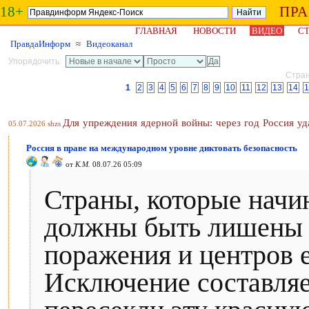
18+
ПР
ГЛАВНАЯ
НОВОСТИ
ВИДЕО
СТ
ПравдаИнформ
≈
Видеоканал
Упорядочить:
Стран
1
2
3
4
5
6
7
8
9
10
11
12
13
14
1
Для упреждения ядерной войны: через год Россия у
05.07.2026
shzs
Россия в праве на международном уровне диктовать безопасность
от
К.М.
08.07.26 05:09
Страны, которые начи
должны быть лишены 
поражения и центров е
Исключение составляе