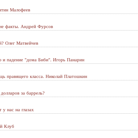
антин Малофеев
ие факты. Андрей Фурсов
ой? Олег Матвейчев
 и падение "дома Биби". Игорь Панарин
щь правящего класса. Николай Платошкин
 долларов за баррель?
 у нас на глазах
ий Клуб