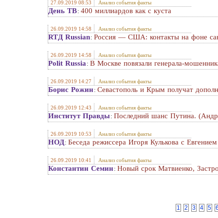
27.09.2019 08:53
Анализ события факты
День ТВ
400 миллиардов как с куста
:
26.09.2019 14:58
Анализ события факты
RTД Russian
Россия — США: контакты на фоне са
:
26.09.2019 14:58
Анализ события факты
Polit Russia
В Москве повязали генерала-мошенник
:
26.09.2019 14:27
Анализ события факты
Борис Рожин
Севастополь и Крым получат допол
:
26.09.2019 12:43
Анализ события факты
Институт Правды
Последний шанс Путина. (Андр
:
26.09.2019 10:53
Анализ события факты
НОД
Беседа режиссера Игоря Кулькова с Евгением
:
26.09.2019 10:41
Анализ события факты
Константин Семин
Новый срок Матвиенко, Застр
:
1
2
3
4
5