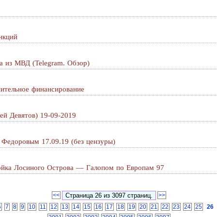
нкций
а из МВД (Telegram. Обзор)
нительное финансирование
ей Девятов) 19-09-2019
 Федоровым 17.09.19 (без цензуры)
ойка Лосиного Острова –– Галопом по Европам 97
<<
>>
6
7
8
9
10
11
12
13
14
15
16
17
18
19
20
21
22
23
24
25
26