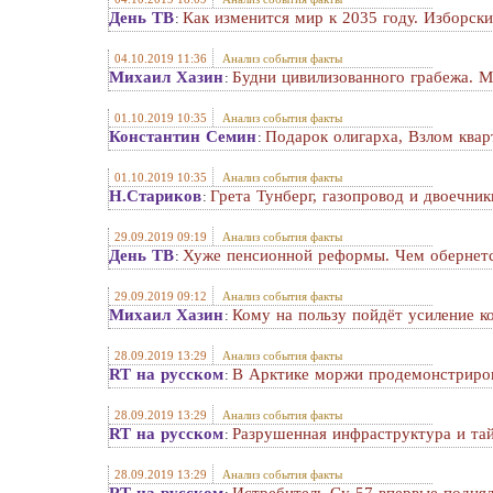
День ТВ
Как изменится мир к 2035 году. Изборск
:
04.10.2019 11:36
Анализ события факты
Михаил Хазин
Будни цивилизованного грабежа. М
:
01.10.2019 10:35
Анализ события факты
Константин Семин
Подарок олигарха, Взлом ква
:
01.10.2019 10:35
Анализ события факты
Н.Стариков
Грета Тунберг, газопровод и двоечни
:
29.09.2019 09:19
Анализ события факты
День ТВ
Хуже пенсионной реформы. Чем обернетс
:
29.09.2019 09:12
Анализ события факты
Михаил Хазин
Кому на пользу пойдёт усиление к
:
28.09.2019 13:29
Анализ события факты
RT на русском
В Арктике моржи продемонстриров
:
28.09.2019 13:29
Анализ события факты
RT на русском
Разрушенная инфраструктура и та
:
28.09.2019 13:29
Анализ события факты