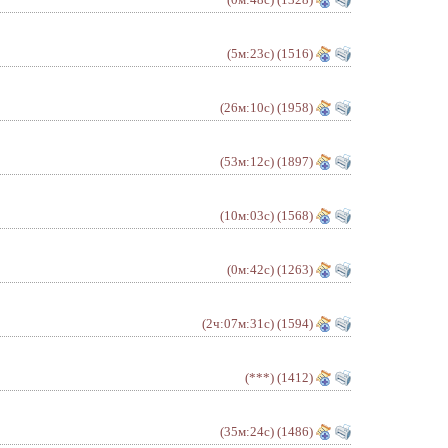
(5м:23с)
(1516)
(26м:10с)
(1958)
(53м:12с)
(1897)
(10м:03с)
(1568)
(0м:42с)
(1263)
(2ч:07м:31с)
(1594)
(***)
(1412)
(35м:24с)
(1486)