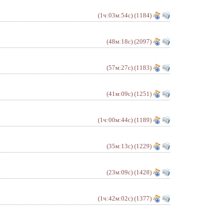
(1ч:03м:54с)
(1184)
(48м:18с)
(2097)
(57м:27с)
(1183)
(41м:09с)
(1251)
(1ч:00м:44с)
(1189)
(35м:13с)
(1229)
(23м:09с)
(1428)
(1ч:42м:02с)
(1377)