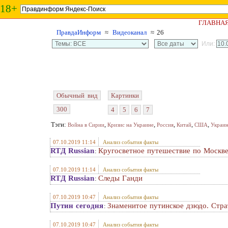
18+
ГЛАВНА
ПравдаИнформ
≈
Видеоканал
≈ 26
Или:
Обычный вид
Картинки
300
4
5
6
7
Тэги:
,
,
,
,
,
Война в Сирии
Кризис на Украине
Россия
Китай
США
Украи
07.10.2019 11:14
Анализ события факты
RTД Russian
Кругосветное путешествие по Москв
:
07.10.2019 11:14
Анализ события факты
RTД Russian
Следы Ганди
:
07.10.2019 10:47
Анализ события факты
Путин сегодня
Знаменитое путинское дзюдо. Стра
:
07.10.2019 10:47
Анализ события факты