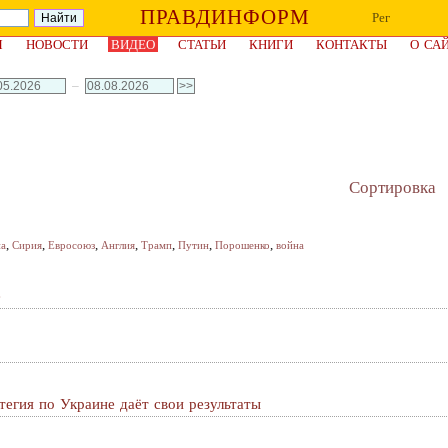
ПРАВДИНФОРМ
Рег
Я
НОВОСТИ
ВИДЕО
СТАТЬИ
КНИГИ
КОНТАКТЫ
О СА
–
Сортировка
,
,
,
,
,
,
,
на
Сирия
Евросоюз
Англия
Трамп
Путин
Порошенко
война
е
тегия по Украине даёт свои результаты