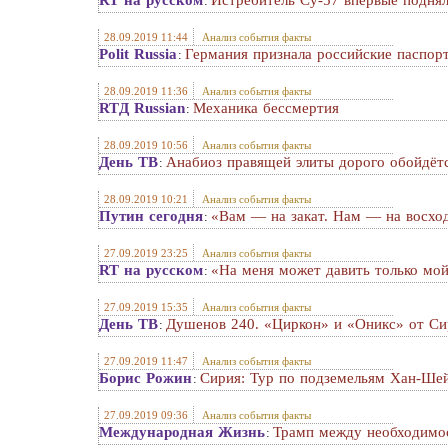
RT на русском
Истребитель Су-57 впервые поднял
:
28.09.2019 11:44
Анализ события факты
Polit Russia
Германия признала российские паспор
:
28.09.2019 11:36
Анализ события факты
RTД Russian
Механика бессмертия
:
28.09.2019 10:56
Анализ события факты
День ТВ
Анабиоз правящей элиты дорого обойдёт
:
28.09.2019 10:21
Анализ события факты
Путин сегодня
«Вам — на закат. Нам — на восхо
:
27.09.2019 23:25
Анализ события факты
RT на русском
«На меня может давить только мой
:
27.09.2019 15:35
Анализ события факты
День ТВ
Душенов 240. «Циркон» и «Оникс» от С
:
27.09.2019 11:47
Анализ события факты
Борис Рожин
Сирия: Тур по подземельям Хан-Ше
:
27.09.2019 09:36
Анализ события факты
Международная Жизнь
Трамп между необходимо
: