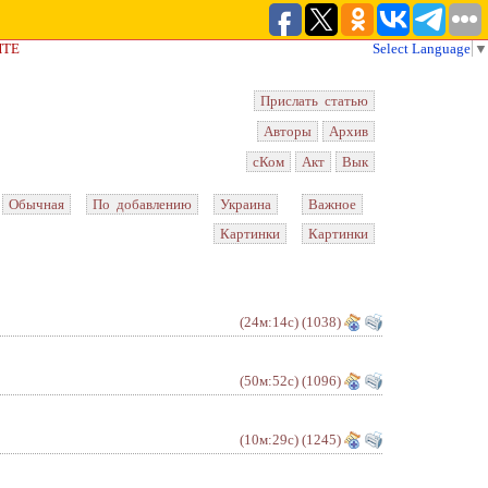
ЙТЕ
Select Language
▼
Прислать статью
Авторы
Архив
сКом
Акт
Вык
Обычная
По добавлению
Украина
Важное
Картинки
Картинки
(24м:14с)
(1038)
(50м:52с)
(1096)
(10м:29с)
(1245)