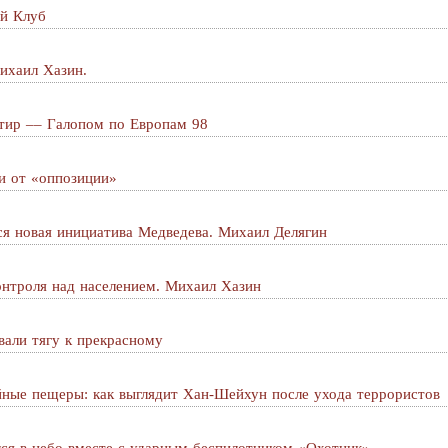
ий Клуб
ихаил Хазин.
ртир –– Галопом по Европам 98
ки от «оппозиции»
я новая инициатива Медведева. Михаил Делягин
онтроля над населением. Михаил Хазин
али тягу к прекрасному
йные пещеры: как выглядит Хан-Шейхун после ухода террористов