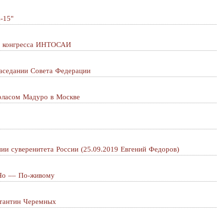
-15"
те конгресса ИНТОСАИ
аседании Совета Федерации
оласом Мадуро в Москве
нии суверенитета России (25.09.2019 Евгений Федоров)
Яо –– По-живому
стантин Черемных