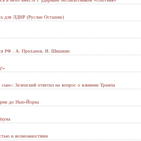
ся в небо вместе с ударным беспилотником «Охотник»
та для ЛДНР (Руслан Осташко)
ся РФ . А. Проханов. И. Шишкин
д!»
 сын»: Зеленский ответил на вопрос о влиянии Трампа
ирии до Нью-Йорка
йхуна
стью и возможностями