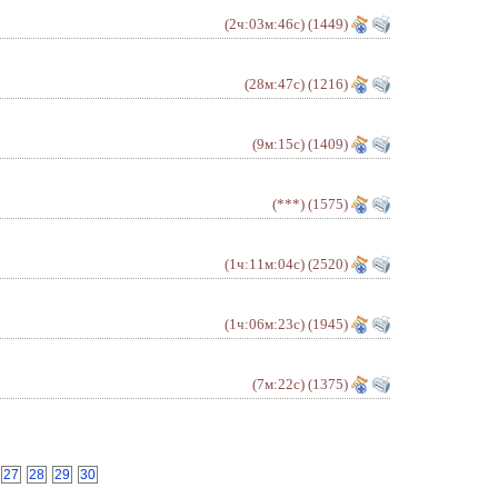
(2ч:03м:46с)
(1449)
(28м:47с)
(1216)
(9м:15с)
(1409)
(***)
(1575)
(1ч:11м:04с)
(2520)
(1ч:06м:23с)
(1945)
(7м:22с)
(1375)
27
28
29
30