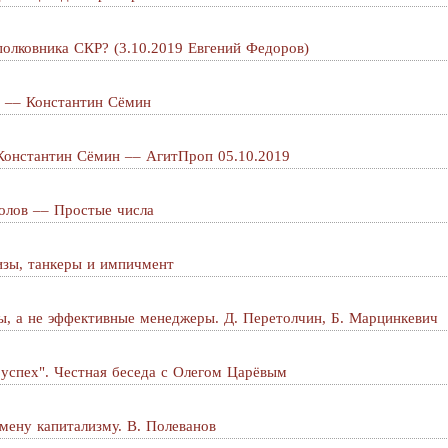
полковника СКР? (3.10.2019 Евгений Федоров)
9 –– Константин Сёмин
онстантин Сёмин –– АгитПроп 05.10.2019
олов –– Простые числа
изы, танкеры и импичмент
ы, а не эффективные менеджеры. Д. Перетолчин, Б. Марцинкевич
успех". Честная беседа с Олегом Царёвым
мену капитализму. В. Полеванов