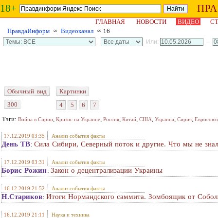
18+
ПР
ГЛАВНАЯ
НОВОСТИ
ВИДЕО
СТ
ПравдаИнформ
≈
Видеоканал
≈ 16
Или:
–
Обычный вид
Картинки
300
4
5
6
7
Тэги:
,
,
,
,
,
,
,
Война в Сирии
Кризис на Украине
Россия
Китай
США
Украина
Сирия
Евросоюз
17.12.2019 03:35
Анализ события факты
День ТВ
Сила Сибири, Северный поток и другие. Что мы не знал
:
17.12.2019 03:31
Анализ события факты
Борис Рожин
Закон о децентрализации Украины
:
16.12.2019 21:52
Анализ события факты
Н.Стариков
Итоги Нормандского саммита. Зомбоящик от Собол
:
16.12.2019 21:11
Наука и техника