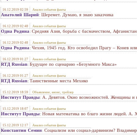
16.12.2019 02:59
Анализ события факты
Анатолий Шарий
Шеремет. Думаю, я знаю заказчика
:
16.12.2019 02:48
Анализ события факты
Одна Родина
Средняя Азия, борьба с басмачеством, Афганиста
:
16.12.2019 02:48
Анализ события факты
Одна Родина
Чехия, 1945 год. Кто освободил Прагу – Конев ил
:
16.12.2019 01:27
Анализ события факты
RTД Russian
Будущее по сценарию «Безумного Макса»
:
16.12.2019 01:27
Анализ события факты
RTД Russian
Таинственные места Мехико
:
15.12.2019 18:59
Объявление, анонс, трейлер
Институт Правды
А. Девятов. Окно возможностей. Женщины и в
:
15.12.2019 18:07
Анализ события факты
Институт Правды
Новая математика во благо жизни людей. А. 
:
15.12.2019 12:17
Анализ события факты
Константин Семин
Социализм или социал-дарвинизм? Владимир
: