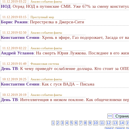
11.12.2019 03:22
Анализ события факты
НОД
Отряд НОД в путинские СМИ. Уже 67% за смену конституци
:
11.12.2019 03:15
Преступный мир
Борис Рожин
Перестрелка в Джерси-Сити
:
11.12.2019 02:50
Анализ события факты
Константин Семин
Хрень в эфире, Газ подорожает, Засада от в
:
11.12.2019 02:22
Анализ события факты
Андрей Угланов
На смерть Юрия Лужкова. Последнее в его жиз
:
11.12.2019 01:49
Финансовая система
День ТВ
К чему приведёт ослабление доллара. Кто стоит за ОПЕ
:
10.12.2019 20:25
Анализ события факты
Константин Семин
Как с гуся ВАДА – Письма
:
10.12.2019 20:19
Анализ события факты
День ТВ
Интеллигенция в низком поклоне. Как общечеловеки пе
:
<<
1
2
3
4
5
6
7
8
9
10
11
12
13
14
1