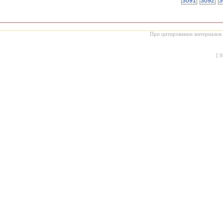
3091
3092
3
При цитировании материалов с
[
0