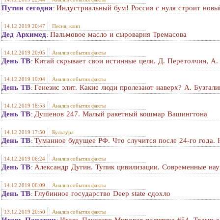
Путин сегодня
Индустриальный бум! Россия с нуля строит нов
:
14.12.2019 20:47
Песня, клип
Дед Архимед
Пальмовое масло и сыроварня Тремасова
:
14.12.2019 20:05
Анализ события факты
День ТВ
Китай скрывает свои истинные цели. Д. Перетолчин, А.
:
14.12.2019 19:04
Анализ события факты
День ТВ
Генезис элит. Какие люди пролезают наверх? А. Бузгали
:
14.12.2019 18:53
Анализ события факты
День ТВ
Душенов 247. Малый ракетный кошмар Вашингтона
:
14.12.2019 17:50
Культура
День ТВ
Туманное будущее РФ. Что случится после 24-го года.
:
14.12.2019 06:24
Анализ события факты
День ТВ
Александр Дугин. Тупик цивилизации. Современные наук
:
14.12.2019 06:09
Анализ события факты
День ТВ
Глубинное государство Deep state сдохло
:
13.12.2019 20:50
Анализ события факты