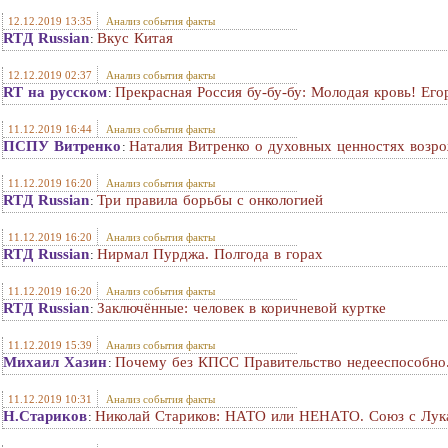
12.12.2019 13:35
Анализ события факты
RTД Russian
Вкус Китая
:
12.12.2019 02:37
Анализ события факты
RT на русском
Прекрасная Россия бу-бу-бу: Молодая кровь! Его
:
11.12.2019 16:44
Анализ события факты
ПСПУ Витренко
Наталия Витренко о духовных ценностях возр
:
11.12.2019 16:20
Анализ события факты
RTД Russian
Три правила борьбы с онкологией
:
11.12.2019 16:20
Анализ события факты
RTД Russian
Нирмал Пурджа. Полгода в горах
:
11.12.2019 16:20
Анализ события факты
RTД Russian
Заключённые: человек в коричневой куртке
:
11.12.2019 15:39
Анализ события факты
Михаил Хазин
Почему без КПСС Правительство недееспособно
:
11.12.2019 10:31
Анализ события факты
Н.Стариков
Николай Стариков: НАТО или НЕНАТО. Союз с Лук
: