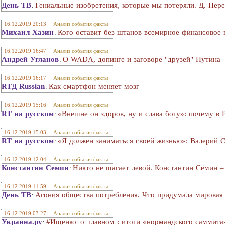
День ТВ
Гениальные изобретения, которые мы потеряли. Д. Пер
:
16.12.2019 20:13
Анализ события факты
Михаил Хазин
Кого оставит без штанов всемирное финансовое 
:
16.12.2019 16:47
Анализ события факты
Андрей Угланов
О WADA, допинге и заговоре "друзей" Путина
:
16.12.2019 16:17
Анализ события факты
RTД Russian
Как смартфон меняет мозг
:
16.12.2019 15:16
Анализ события факты
RT на русском
«Внешне он здоров, ну и слава богу»: почему в
:
16.12.2019 15:03
Анализ события факты
RT на русском
«Я должен заниматься своей жизнью»: Валерий С
:
16.12.2019 12:04
Анализ события факты
Константин Семин
Никто не шагает левой. Константин Сёмин –
:
16.12.2019 11:59
Анализ события факты
День ТВ
Агония общества потребления. Что придумала мировая 
:
16.12.2019 03:27
Анализ события факты
Украина.ру
#Ищенко_о_главном : итоги «нормандского саммита
: