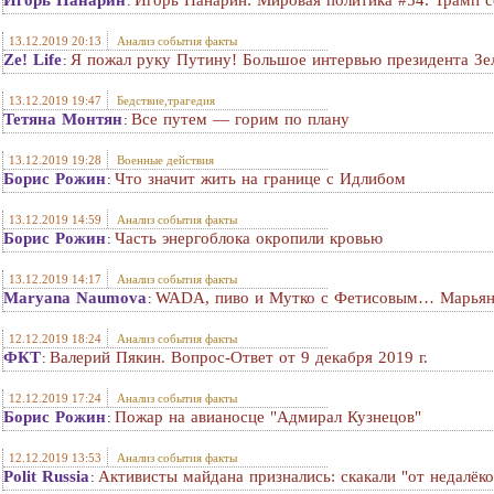
Игорь Панарин
Игорь Панарин: Мировая политика #54. Трамп 
:
13.12.2019 20:13
Анализ события факты
Ze! Life
Я пожал руку Путину! Большое интервью президента Зе
:
13.12.2019 19:47
Бедствие,трагедия
Тетяна Монтян
Все путем — горим по плану
:
13.12.2019 19:28
Военные действия
Борис Рожин
Что значит жить на границе с Идлибом
:
13.12.2019 14:59
Анализ события факты
Борис Рожин
Часть энергоблока окропили кровью
:
13.12.2019 14:17
Анализ события факты
Maryana Naumova
WADA, пиво и Мутко с Фетисовым… Марьян
:
12.12.2019 18:24
Анализ события факты
ФКТ
Валерий Пякин. Вопрос-Ответ от 9 декабря 2019 г.
:
12.12.2019 17:24
Анализ события факты
Борис Рожин
Пожар на авианосце "Адмирал Кузнецов"
:
12.12.2019 13:53
Анализ события факты
Polit Russia
Активисты майдана признались: скакали "от недалёк
: