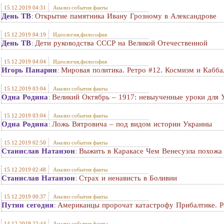
15.12.2019 04:31
Анализ события факты
День ТВ
Открытие памятника Ивану Грозному в Александрове
:
15.12.2019 04:19
Идеология,философия
День ТВ
Дети руководства СССР на Великой Отечественной
:
15.12.2019 04:04
Идеология,философия
Игорь Панарин
Мировая политика. Ретро #12. Космизм и Кабб
:
15.12.2019 03:04
Анализ события факты
Одна Родина
Великий Октябрь – 1917: невыученные уроки для 
:
15.12.2019 03:04
Анализ события факты
Одна Родина
Ложь Вятровича – под видом истории Украины
:
15.12.2019 02:50
Анализ события факты
Станислав Натанзон
Выжить в Каракасе Чем Венесуэла похожа
:
15.12.2019 02:48
Анализ события факты
Станислав Натанзон
Страх и ненависть в Боливии
:
15.12.2019 00:37
Анализ события факты
Путин сегодня
Американцы пророчат катастрофу Прибалтике. Р
:
14.12.2019 22:44
Анализ события факты