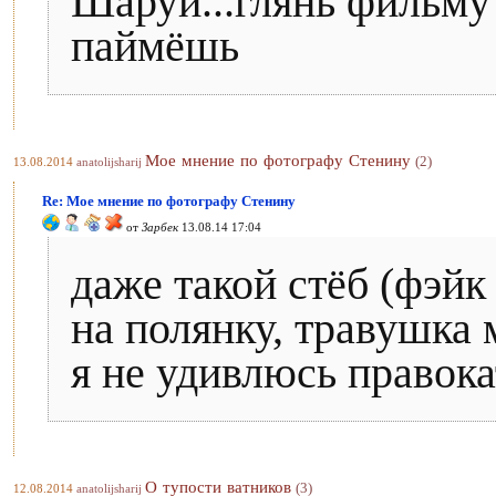
Шаруй...глянь фильму
паймёшь
Мое мнение по фотографу Стенину
(2)
13.08.2014
anatolijsharij
Re: Мое мнение по фотографу Стенину
от
Зарбек
13.08.14 17:04
даже такой стёб (фэйк
на полянку, травушка м
я не удивлюсь правока
О тупости ватников
(3)
12.08.2014
anatolijsharij