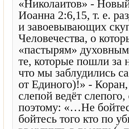
«Николаитов» - Новый
Иоанна 2:6,15, т. е. 
и завоевывающих скуп
Человечества, о кото
«пастырям» духовным
те, которые пошли за 
что мы заблудились са
от Единого)!» - Коран,
слепой ведёт слепого, 
поэтому: «…Не бойтес
бойтесь того кто по у