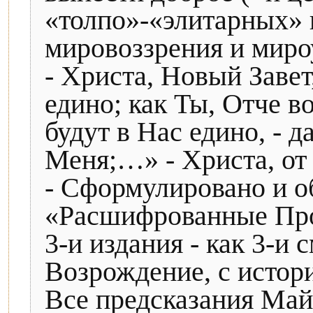
«толпо»-«элитарных» 
мировоззрения и миро
- Христа, Новый Завет
едино; как Ты, Отче во
будут в Нас едино, - д
Меня;…» - Христа, от 
- Сформулировано и о
«Расшифрованные Про
3-и издания - как 3-и
Возрождение, с истори
Все предсказания Майя