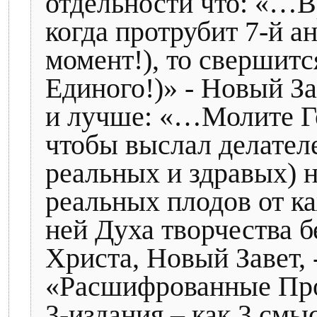
отдельности что: «…В
когда протрубит 7-й а
момент!), то свершитс
Единого!)» - Новый За
и лучше: «…Молите Го
чтобы выслал делателе
реальных и здравых) на
реальных плодов от ка
ней Духа творчества 
Христа, Новый Завет, 
«Расшифрованные Про
3-издания – как 3 смы