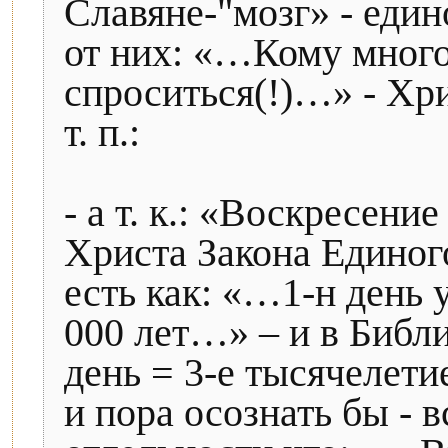
Славяне-"мозг» - един
от них: «…Кому много 
спроситься(!)…» - Хрис
т. п.:
- а т. к.: «Воскресени
Христа Закона Единого
есть как: «…1-н день 
000 лет…» – и в Библии
день = 3-е тысячелетие
и пора осознать бы - 