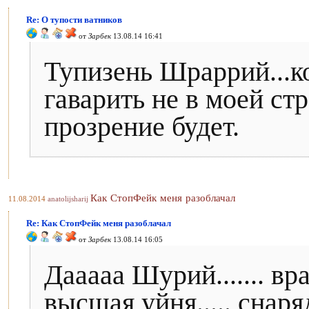
Re: О тупости ватников
от
Зарбек
13.08.14 16:41
Тупизень Шраррий...ко
гаварить не в моей стра
прозрение будет.
Как СтопФейк меня разоблачал
11.08.2014
anatolijsharij
Re: Как СтопФейк меня разоблачал
от
Зарбек
13.08.14 16:05
Дааааа Шурий....... вр
высшая уйня..... снар