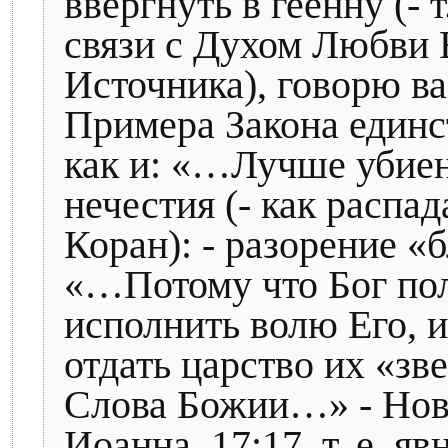
ввергнуть в геенну (- 
связи с Духом Любви 
Источника), говорю вам
Примера Закона единс
как и: «…Лучше убиен
нечестия (- как распад
Коран): - разорение «
«…Потому что Бог пол
исполнить волю Его, и
отдать царство их «зв
Слова Божии…» - Новы
Иоанна, 17:17, т. е. я