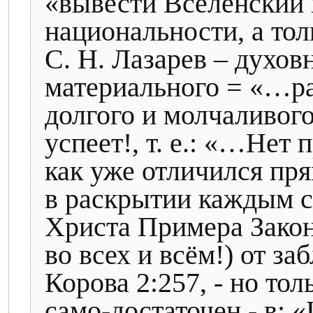
«вывести Вселенский н
национальности, а тол
С. Н. Лазарев – духов
материального = «…ра
долгого и молчаливого.
успеет!, т. е.: «…Нет
как уже отличился прям
в раскрытии каждым с
Христа Примера Закон
во всех и всём!) от за
Корова 2:257, - но тол
само-достаточен - в: 