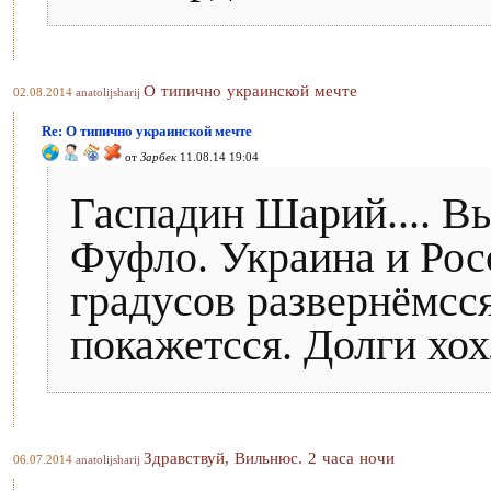
О типично украинской мечте
02.08.2014
anatolijsharij
Re: О типично украинской мечте
от
Зарбек
11.08.14 19:04
Гаспадин Шарий.... В
Фуфло. Украина и Росс
градусов развернёмсся
покажетсся. Долги хох
Здравствуй, Вильнюс. 2 часа ночи
06.07.2014
anatolijsharij