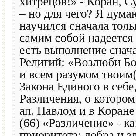
хитрецов!» - Коран, С
– но для чего? Я дум
научился сначала тольк
самим собой надеется 
есть выполнение снача
Религий: «Возлюби Бо
и всем разумом твоим(!
Закона Единого в себе
Различения, о котором
ап. Павлом и в Коране
(66) «Различение» - к
приоритета: добра и з