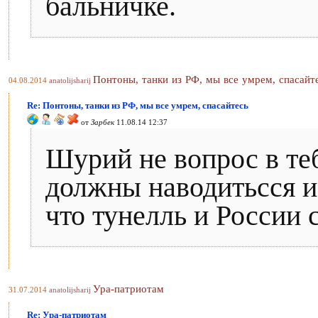
бальничке.
Понтоны, танки из РФ, мы все умрем, спасайт
04.08.2014
anatolijsharij
Re: Понтоны, танки из РФ, мы все умрем, спасайтесь
от
Зарбек
11.08.14 12:37
Шурий не вопрос в теб
должны наводитьсся из
что тунелль и России 
Ура-патриотам
31.07.2014
anatolijsharij
Re: Ура-патриотам