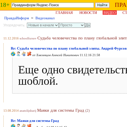
18+
ПР
ГЛАВНАЯ
НОВОСТИ
ВИДЕО
СТ
ПравдаИнформ
≈
Видеоканал
Упорядочить:
Судьба человечества по плану глобальной эли
11.12.2016
schoolfursov
Re: Судьба человечества по плану глобальной элиты. Андрей Фурсов
от
Хмелевцов Алексей Никитович
11.12.16 21:58
Еще одно свидетельст
шоблой.
Маяки для системы Град
(2)
13.08.2014
anatolijsharij
Re: Маяки для системы Град