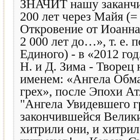
ЗНАЧИТ нашу заканч
200 лет через Майя (=
Откровение от Иоанна,
2 000 лет до…», т. е.
Единого) - в «2012 го
Н. и Д. Зима - Творец 
именем: «Ангела Обм
грех», после Эпохи А
"Ангела Увидевшего г
закончившейся Велик
хитрили они, и хитрил