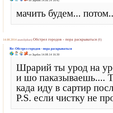
от
Зарбек
14.08.14 16:42
мачить будем... потом....
Обстрел городов - пора раскрываться
(6)
14.08.2014
anatolijsharij
Re: Обстрел городов - пора раскрываться
от
Зарбек
14.08.14 16:30
Шрарий ты урод на ур
и шо паказываешь.... 
када иду в сартир пос
P.S. если чистку не п