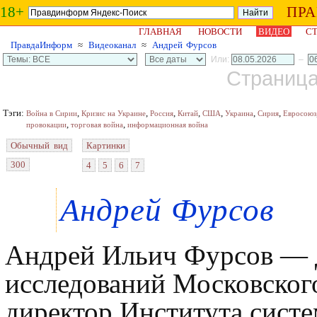
18+
ПР
ГЛАВНАЯ
НОВОСТИ
ВИДЕО
СТ
ПравдаИнформ
≈
Видеоканал
≈
Андрей Фурсов
Или:
–
Страница 
Тэги:
,
,
,
,
,
,
,
Война в Сирии
Кризис на Украине
Россия
Китай
США
Украина
Сирия
Евросоюз
,
,
провокации
торговая война
информационная война
Обычный вид
Картинки
300
4
5
6
7
Андрей Фурсов
Андрей Ильич Фурсов — 
исследований Московског
директор Института систе