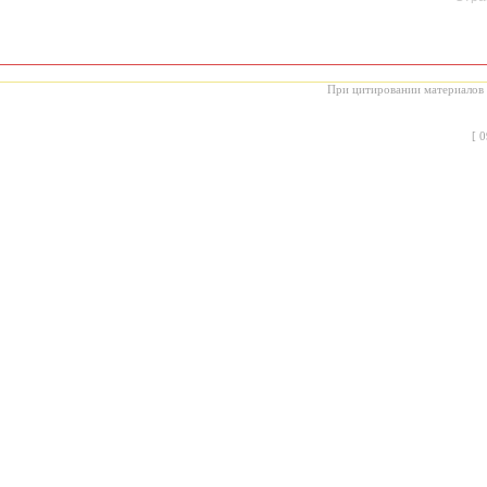
При цитировании материалов с
[
0