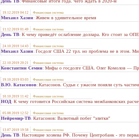
День ТВ
Финансовые итоги года. Чего ждать в 2020-м
:
19.12.2019 04:12
Финансовая система
Михаил Хазин
Живем в удивительное время
:
11.12.2019 01:49
Финансовая система
День ТВ
К чему приведёт ослабление доллара. Кто стоит за ОПЕ
:
24.10.2019 14:43
Финансовая система
Михаил Хазин
Госдолг США 22 трл. но проблема не в этом. Ми
:
22.10.2019 20:21
Финансовая система
Константин Семин
Мифы о госдолге США. Олег Комолов –– Пр
:
19.10.2019 03:03
Финансовая система
В.Ю. Катасонов
Катасонов. Судьи с ужасом поняли суть частич
:
10.10.2019 11:42
Финансовая система
НОД
К чему готовится Российская система межбанковских расче
:
05.08.2019 12:52
Финансовая система
Нейромир-ТВ
Катасонов: Валютный побег "элитки"
:
13.07.2019 19:58
Финансовая система
День ТВ
Настоящие хозяева РФ. Почему Центробанк - это перва
: