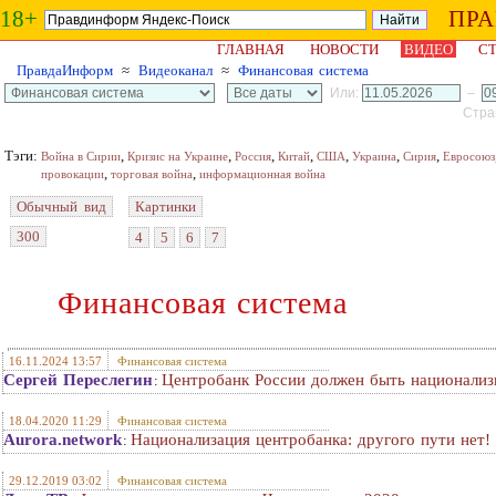
18+
ПР
ГЛАВНАЯ
НОВОСТИ
ВИДЕО
СТ
ПравдаИнформ
≈
Видеоканал
≈
Финансовая система
Или:
–
Стран
Тэги:
,
,
,
,
,
,
,
Война в Сирии
Кризис на Украине
Россия
Китай
США
Украина
Сирия
Евросоюз
,
,
провокации
торговая война
информационная война
Обычный вид
Картинки
300
4
5
6
7
Финансовая система
16.11.2024 13:57
Финансовая система
Сергей Переслегин
Центробанк России должен быть национализ
:
18.04.2020 11:29
Финансовая система
Aurora.network
Национализация центробанка: другого пути нет!
:
29.12.2019 03:02
Финансовая система