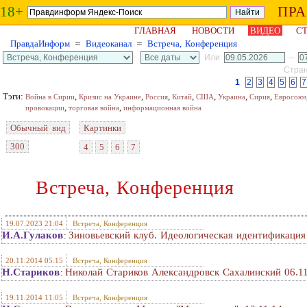
18+
ПР
ГЛАВНАЯ
НОВОСТИ
ВИДЕО
СТ
ПравдаИнформ
≈
Видеоканал
≈
Встреча, Конференция
Или:
–
Стран
1
2
3
4
5
6
7
Тэги:
,
,
,
,
,
,
,
Война в Сирии
Кризис на Украине
Россия
Китай
США
Украина
Сирия
Евросоюз
,
,
провокации
торговая война
информационная война
Обычный вид
Картинки
300
4
5
6
7
Встреча, Конференция
19.07.2023 21:04
Встреча, Конференция
И.А.Гулаков
Зиновьевский клуб. Идеологическая идентификация 
:
20.11.2014 05:15
Встреча, Конференция
Н.Стариков
Николай Стариков Александровск Сахалинский 06.1
:
19.11.2014 11:05
Встреча, Конференция