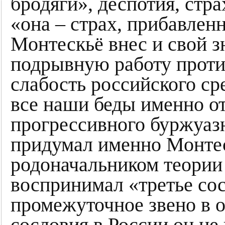
бродяги», деспотия, стра
«она – страх, прибавлен
Монтескьё внес и свой з
подрывную работу проти
слабость российского ср
все наши беды именно от
прогрессивного буржуазн
придумал именно Монтес
родоначальником теории 
воспринимал «третье со
промежуточное звено в 
сословия в России он не 