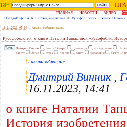
18+
ПР
ГЛАВНАЯ
НОВОСТИ
ВИДЕО
СТ
ПравдаИнформ
≈
Статьи, аналитика
≈
Русофобология. о книге Наталии
18.11.2023
, 05:44
Анализ, события, факты
Русофобология. о книге Наталии Таньшиной «Русофобия. Истори
,
,
,
,
Дмитрий Винник
Газета "Завтра"
русофобия
исследование
Натал
,
,
,
,
,
,
работа
Запад
страх
Европа
власть
идеология
Газета «Зав
Газета «Завтра»
Дмитрий Винник , Га
16.11.2023, 14:41
о книге Наталии Тан
История изобретения