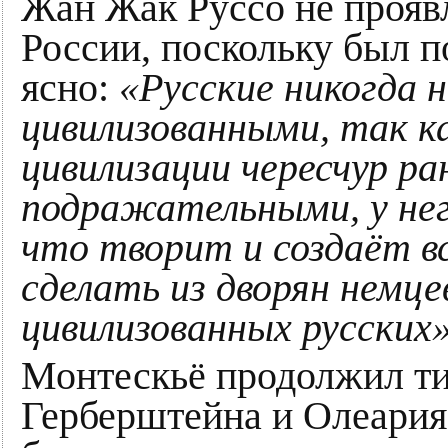
Жан Жак Руссо не проявл
России, поскольку был 
ясно:
«Русские никогда 
цивилизованными, так ка
цивилизации чересчур р
подражательными, у него
что творит и создаёт в
сделать из дворян немцев
цивилизованных русских»
Монтескьё продолжил т
Герберштейна и Олеария: