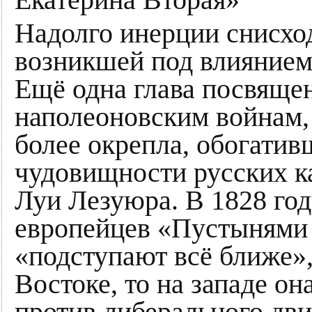
Надолго инерции снисхо
возникшей под влиянием 
Ещё одна глава посвяще
наполеоновским войнам,
более окрепла, обогати
чудовищности русских к
Луи Лезуюра. В 1828 го
европейцев «Пустынями 
«подступают всё ближе»,
Востоке, то на западе о
против либерального дви