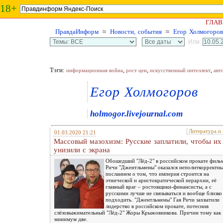
18+
ГЛАВ
ПравдаИнформ
≈
Новости, события
≈
Eгор Холмогоров
Или:
Тэги:
,
,
,
информационная война
рост цен
искусственный интеллект
авт
Eгор Холмогоров
holmogor.livejournal.com
Литература и
01.03.2020 21:21
Массовый мазохизм: Русские заплатили, чтобы их
унизили с экрана
Обошедший "Лёд-2" в российском прокате филь
Ричи "Джентльмены" оказался неполиткорректн
посланием о том, что империя строится на
этнической и аристократической иерархии, её
главный враг – ростовщики-финансисты, а с
русскими лучше не связываться и вообще близко
подходить. "Джентльмены" Гая Ричи захватили
лидерство в российском прокате, потеснив
слёзовыжимательный "Лёд-2" Жоры Крыжовникова. Причин тому как
минимум две.