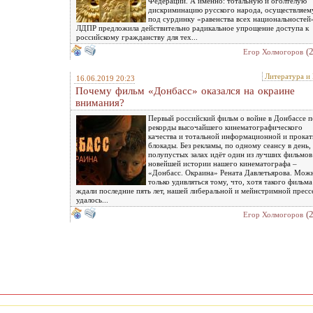
Федерации. А именно: тотальную и оголтелую
дискриминацию русского народа, осуществляе
под сурдинку «равенства всех национальностей
ЛДПР предложила действительно радикальное упрощение доступа к
российскому гражданству для тех...
(
Eгор Холмогоров
Литература и
16.06.2019 20:23
Почему фильм «Донбасс» оказался на окраине
внимания?
Первый российский фильм о войне в Донбассе 
рекорды высочайшего кинематографического
качества и тотальной информационной и прока
блокады. Без рекламы, по одному сеансу в день, 
полупустых залах идёт один из лучших фильмов
новейшей истории нашего кинематографа –
«Донбасс. Окраина» Рената Давлетьярова. Мож
только удивляться тому, что, хотя такого фильма
ждали последние пять лет, нашей либеральной и мейнстримной пресс
удалось...
(
Eгор Холмогоров