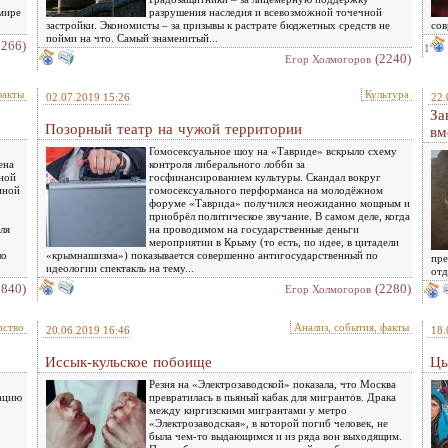
мире
разрушения наследия и всевозможной точечной
застройки. Экономисты – за призывы к растрате бюджетных средств не
сов
пойми на что. Самый знаменитый...
3266)
1
(2240)
Eгор Холмогоров
факты
Культура
02.07.2019 15:26
22.
За
Позорный театр на чужой территории
вм
Гомосексуальное шоу на «Тавриде» вскрыло схему
ена
контроля либерального лобби за
ной
госфинансированием культуры. Скандал вокруг
нной
гомосексуального перформанса на молодёжном
форуме «Таврида» получился неожиданно мощным и
приобрёл политическое звучание. В самом деле, когда
ля
на проводимом на государственные деньги
мероприятии в Крыму (то есть, по идее, в цитадели
ло
«крымнашизма») показывается совершенно антигосударственный по
пре
идеологии спектакль на тему...
отд
1840)
(2280)
Eгор Холмогоров
рство
Анализ, события, факты
20.06.2019 16:46
18.
Иссык-кульское побоище
Цы
Резня на «Электрозаводской» показала, что Москва
нацию
превратилась в пьяный кабак для мигрантов. Драка
между киргизскими мигрантами у метро
«Электрозаводская», в которой погиб человек, не
была чем-то выдающимся и из ряда вон выходящим.