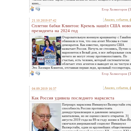
кино,..
(
Eгор Холмогоров
Анализ, события, 
21.10.2019 07:42
Сплетни бабки Клинтон: Кремль нашёл США ново
президента на 2024 год
Очаровательную военную кришнаитку с Гавайев
обвинили в том, что она агент Москвы в стане
демократов. Как известно, президента США
назначает Россия. Ничуть не стесняясь, Путин с
марионеток в Белый дом, и все либеральные сил
ничего не могут этому противопоставить. По
счастью, есть человек, который систематически
обличает этих агентов и выводит их на чистую 
Это Хиллари Клинтон, отставная первая леди, кровавый госсекретарь.
(
Eгор Холмогоров
Анализ, события, 
04.09.2019 16:37
Как Россия удивила последнего марксиста
Патриарх марксизма Иммануил Валлерстайн от
способность России противостоять
деиндустриализации и давлению западного
капитализма, но не оценил своего открытия. 31
августа 2019 года на 89-м году жизни в Нью-Й
скончался американский социолог Иммануил
Валлерстайн, один из крупнейших общественны