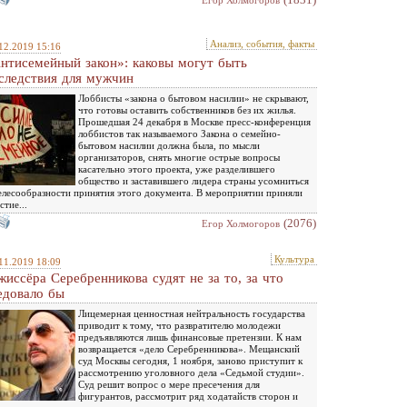
Eгор Холмогоров
Анализ, события, факты
12.2019 15:16
нтисемейный закон»: каковы могут быть
следствия для мужчин
Лоббисты «закона о бытовом насилии» не скрывают,
что готовы оставить собственников без их жилья.
Прошедшая 24 декабря в Москве пресс-конференция
лоббистов так называемого Закона о семейно-
бытовом насилии должна была, по мысли
организаторов, снять многие острые вопросы
касательно этого проекта, уже разделившего
общество и заставившего лидера страны усомниться
елесообразности принятия этого документа. В мероприятии приняли
стие...
(2076)
Eгор Холмогоров
Культура
11.2019 18:09
жиссёра Серебренникова судят не за то, за что
едовало бы
Лицемерная ценностная нейтральность государства
приводит к тому, что развратителю молодежи
предъявляются лишь финансовые претензии. К нам
возвращается «дело Серебренникова». Мещанский
суд Москвы сегодня, 1 ноября, заново приступит к
рассмотрению уголовного дела «Седьмой студии».
Суд решит вопрос о мере пресечения для
фигурантов, рассмотрит ряд ходатайств сторон и