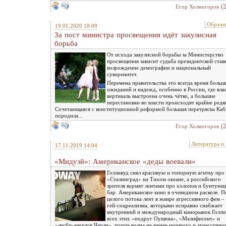
(
Eгор Холмогоров
Образо
19.01.2020 18:09
За пост министра просвещения идёт закулисная
борьба
От исхода закулисной борьбы за Министерство
просвещения зависит судьба президентской став
возрождение демографии и национальный
суверенитет.
Перемена правительства это всегда время больш
ожиданий и надежд, особенно в России, где вла
вертикаль выстроена очень чётко, а большие
перестановки во власти происходят крайне редк
Сочетающаяся с конституционной реформой большая перетряска Ка
породила...
(
Eгор Холмогоров
Литература и
17.11.2019 14:04
«Мидуэй»: Американское «деды воевали»
Голливуд снял красивую и топорную агитку про
«Сталинград» на Тихом океане, а российского
зрителя кормят лентами про холопов и бунтую
бар. Американское кино в очевидном расколе. П
целого потока лент в жанре агрессивного фем –
гей-соцреализма, которыми исправно снабжает
внутренний и международный кинорынок Голли
всех этих «подруг Оушена», «Малифисент» и
«лесби-ангелов Чарли», пошла волна не менее мощного и агрессивно