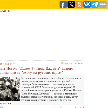
 САЙТЕ
Литература и Кино
01.2020 15:25
инт Иствуд "Делом Ричарда Джуэлла" ударил
ериканцев за "охоту на русских ведьм"
Легендарный режиссёр и актёр Клинт Иствуд через
реальную историю затравленного прессой и
спецслужбами маленького человека ударил по
охватившей США "охоте на русских ведьм". В
российских кинотеатрах идёт фильм Клинта Иствуда
"Дело Ричарда Джуэлла" — рассказ о маленьком
толстом смешном человеке, который очень хотел
служить своей стране и порядку. За это его
ирают из...
(1831)