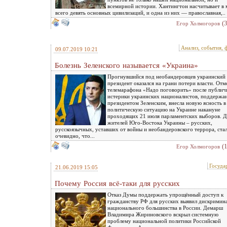
всемирной истории. Хантингтон насчитывает в 
всего девять основных цивилизаций, и одна из них — православная,..
(
Eгор Холмогоров
Анализ, события, 
09.07.2019 10:21
Болезнь Зеленского называется «Украина»
Прогнувшийся под необандеровцев украинский
президент оказался на грани потери власти. Отм
телемарафона «Надо поговорить» после публич
истерики украинских националистов, поддержа
президентом Зеленским, внесла новую ясность в
политическую ситуацию на Украине накануне
проходящих 21 июля парламентских выборов. Д
жителей Юго-Востока Украины – русских,
русскоязычных, уставших от войны и необандеровского террора, ста
очевидно, что...
(
Eгор Холмогоров
Госуда
21.06.2019 15:05
Почему Россия всё-таки для русских
Отказ Думы поддержать упрощённый доступ к
гражданству РФ для русских выявил дискрими
национального большинства в России. Демарш
Владимира Жириновского вскрыл системную
проблему национальной политики Российской