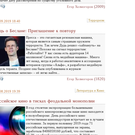
начит дату рассмотрения по существу уголовного дела.
(2009)
Eгор Холмогоров
Терроризм
09.2019 18:40
дь о Беслане: Приглашение к повтору
Пресса – это гигантская резонансная машина,
которая является самым страшным оружием
террориста. Так зачем Дудь решил «хайпануть» на
Беслане? Похоже на сигнал террористам:
«Работайте! У вас снова есть аудитория 14
миллионов! Снова есть медийная машина». Много
лет назад, когда я работал аналитиком в ассоциации
ветеранов группы «Альфа», я разработал медийную
ель теракта. Позднее она была опубликована в журнале
ечественные записки» – её легко найти...
(1820)
Eгор Холмогоров
Литература и Кино
08.2019 19:39
ссийское кино в тисках феодальной монополии
В год столетия экспроприации большевиками
российского кинопроизводства наше кино находится
в полуобмороке. День российского кино
отечественная киноиндустрия встречает не в лучшем
состоянии. За первую половину 2019 года 71
российская картина, выпущенная на экраны,
заработала 8406059160 рублей, что составляет