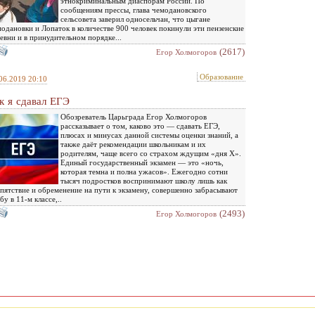
этнокриминальным диаспорам России. По
сообщениям прессы, глава чемодановского
сельсовета заверил односельчан, что цыгане
одановки и Лопаток в количестве 900 человек покинули эти пензенские
евни и в принудительном порядке...
(2617)
Eгор Холмогоров
Образование
06.2019 20:10
к я сдавал ЕГЭ
Обозреватель Царьграда Егор Холмогоров
рассказывает о том, каково это — сдавать ЕГЭ,
плюсах и минусах данной системы оценки знаний, а
также даёт рекомендации школьникам и их
родителям, чаще всего со страхом ждущим «дня Х».
Единый государственный экзамен — это «ночь,
которая темна и полна ужасов». Ежегодно сотни
тысяч подростков воспринимают школу лишь как
пятствие и обременение на пути к экзамену, совершенно забрасывают
бу в 11-м классе,..
(2493)
Eгор Холмогоров