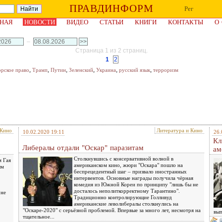
ПРАВДИНФОРМ
Рег
НАЯ
НОВОСТИ
ВИДЕО
СТАТЬИ
КНИГИ
КОНТАКТЫ
О
–
Страница 1 из 2 страниц.
1
2
,
,
,
,
,
,
орское право
Трамп
Путин
Зеленский
Украина
русский язык
терроризм
 Кино
Литература и Кино
10.02.2020 19:11
26.
Кл
Либералы отдали "Оскар" паразитам
ам
Столкнувшись с консервативной волной в
м Гая
американском кино, жюри "Оскара" пошло на
ым
беспрецедентный шаг – призвало иностранных
интервентов. Основные награды получила чёрная
комедия из Южной Кореи по принципу "лишь бы не
досталось неполиткорректному Тарантино".
 не
Традиционно контролирующие Голливуд
американские леволибералы столкнулись на
"Оскаре-2020" с серьёзной проблемой. Впервые за много лет, несмотря на
вып
тщательное...