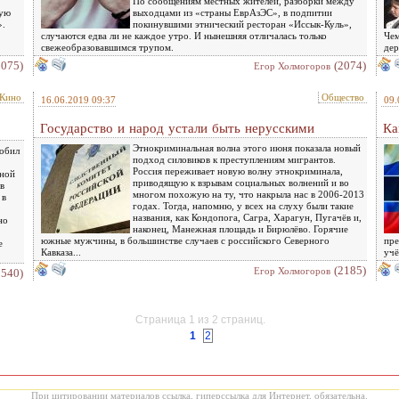
По сообщениям местных жителей, разборки между
мую
выходцами из «страны ЕврАзЭС», в подпитии
».
покинувшими этнический ресторан «Иссык-Куль»,
случаются едва ли не каждое утро. И нынешняя отличалась только
Чем
свежеобразовавшимся трупом.
дер
2075)
(2074)
Eгор Холмогоров
 Кино
Общество
16.06.2019 09:37
09.
Государство и народ устали быть нерусскими
Ка
Этнокриминальная волна этого июня показала новый
побил
подход силовиков к преступлениям мигрантов.
Россия переживает новую волну этнокриминала,
тной
приводящую к взрывам социальных волнений и во
в
многом похожую на ту, что накрыла нас в 2006-2013
 в
годах. Тогда, напомню, у всех на слуху были такие
названия, как Кондопога, Сагра, Харагун, Пугачёв и,
но
наконец, Манежная площадь и Бирюлёво. Горячие
южные мужчины, в большинстве случаев с российского Северного
пре
е
Кавказа...
учё
(2185)
Eгор Холмогоров
2540)
Страница 1 из 2 страниц.
1
2
При цитировании материалов ссылка, гиперссылка для Интернет, обязательна.