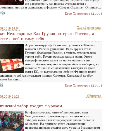
же расстрелян», как иногда утверждается в
ременных книгах и скандальном фильме «Смерть Сталина». Он писал...
(2560)
Eгор Холмогоров
Хаос,беспорядки
06.2019 14:04
кат Недоевропы: Как Грузия потеряла Россию, а
есте с ней и саму себя
Агрессивно-русофобские выступления в Тбилиси
вызвали в России удивление. Ведь Грузия стала
Грузией благодаря России, а теперь стремительно
теряет себя. Грузия расположена в Азии. Этого
географического факта не могут отменить ни
ожесточённые выкрики о «европейском выборе», ни
жевание Михаилом Саакашвили галстука на фоне
флага ЕС, ни выписывание себе из Франции целой
зидентши с соблазнительным именем Саломея. Кавказский хребет
еляет Европу...
(2365)
Eгор Холмогоров
Общество
06.2019 21:21
ганский табор уходит с уроком
Конфликт русских жителей пензенского села
Чемодановка с проживающим там цыганским
табором вызвал негативную реакцию не только в
обществе. На примере этого столкновения
правоохранители решили дать урок на будущее всем