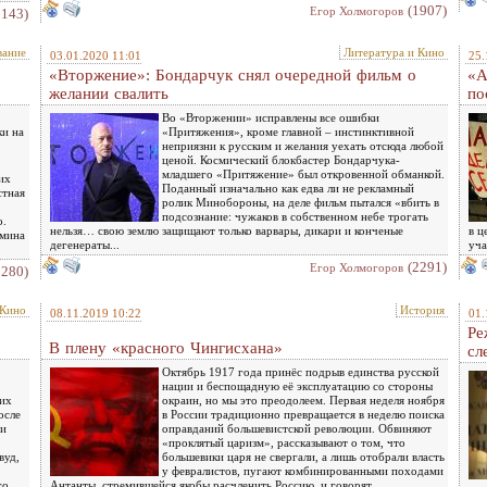
(1907)
Eгор Холмогоров
2143)
вание
Литература и Кино
03.01.2020 11:01
25.
«Вторжение»: Бондарчук снял очередной фильм о
«А
желании свалить
по
Во «Вторжении» исправлены все ошибки
ки на
«Притяжения», кроме главной – инстинктивной
неприязни к русским и желания уехать отсюда любой
ценой. Космический блокбастер Бондарчука-
младшего «Притяжение» был откровенной обманкой.
их
Поданный изначально как едва ли не рекламный
стная
ролик Минобороны, на деле фильм пытался «вбить в
подсознание: чужаков в собственном небе трогать
о.
нельзя… свою землю защищают только варвары, дикари и конченые
в ц
бмина
дегенераты...
уча
(2291)
Eгор Холмогоров
2280)
 Кино
История
08.11.2019 10:22
01.
Ре
В плену «красного Чингисхана»
сл
Октябрь 1917 года принёс подрыв единства русской
нации и беспощадную её эксплуатацию со стороны
щих
окраин, но мы это преодолеем. Первая неделя ноября
осле
в России традиционно превращается в неделю поиска
 и
оправданий большевистской революции. Обвиняют
«проклятый царизм», рассказывают о том, что
вуд,
большевики царя не свергали, а лишь отобрали власть
у февралистов, пугают комбинированными походами
го
Антанты, стремившейся якобы расчленить Россию, и говорят…