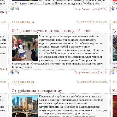
ека,
неизменно помещался на обложке учебника истории
рию,
за 7-й класс, авторства академика Нечкиной и педагога Лейбенгруба.
сбо
(2499)
Eгор Холмогоров
2062)
ьтура
Анализ, события, факты
09.08.2019 16:36
08.
Либералов отлучили от школьных учебников
Гу
дали
Министерство просвещения вмешалось в битву
о сей
издательских гигантов за право формировать
омкие
мировоззрение школьников. Российские ведомства
днако
вступили между собой в ожесточённую
конфронтацию из-за школьных учебников. Понятно,
твии
что «ЭКСМО» пытается исправить положение,
используя весь свой лоббистский ресурс: Минюст
уже заявил, что считает приказ Минпроса об
утверждении «Федерального перечня» не вступившим в законную силу,
тру
Генпрокуратура...
уже
1931)
(1902)
Eгор Холмогоров
тория
Анализ, события, факты
20.07.2019 18:49
11.
От урбанизма к сепаратизму
Ка
ал
Как главный «урбанист при Собянине» призвал к
м и
распаду России и анонсировал появление «джихад-
кишлаков». Урбанистов никто не любит.
язе
Автомобилисты их не любят за расплодившиеся
вных
всюду выделенные полосы и велодорожки. Пешеходы
– за перекладываемую ежегодно плитку.
Градозащитники – за лицемерную поддержку