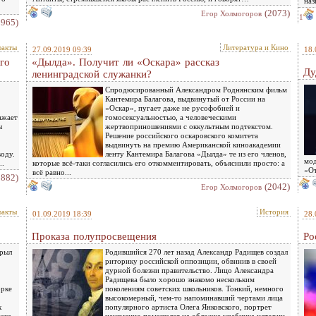
наз
(2073)
Eгор Холмогоров
1
1965)
факты
Литература и Кино
27.09.2019 09:39
18.
го
«Дылда». Получит ли «Оскара» рассказ
Ду
ленинградской служанки?
Спродюсированный Александром Роднянским фильм
Кантемира Балагова, выдвинутый от России на
«Оскар», пугает даже не русофобией и
ажает
гомосексуальностью, а человеческими
ы
жертвоприношениями с оккультным подтекстом.
Решение российского оскаровского комитета
выдвинуть на премию Американской киноакадемии
воду.
ленту Кантемира Балагова «Дылда» те из его членов,
мод
..
которые всё-таки согласились его откомментировать, объяснили просто: а
«От
всё равно...
1882)
(2042)
Eгор Холмогоров
факты
История
01.09.2019 18:39
28.
Проказа полупросвещения
Ро
крыл
Родившийся 270 лет назад Александр Радищев создал
риторику российской оппозиции, обвинив в своей
дурной болезни правительство. Лицо Александра
Радищева было хорошо знакомо нескольким
орке
поколениям советских школьников. Тонкий, немного
высокомерный, чем-то напоминавший чертами лица
х
популярного артиста Олега Янковского, портрет