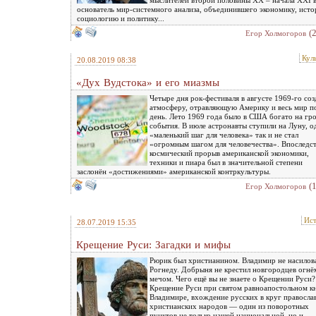
мыслителей второй половины ХХ – начала XXI в
основатель мир-системного анализа, объединившего экономику, исто
социологию и политику...
(
Eгор Холмогоров
Кул
20.08.2019 08:38
«Дух Вудстока» и его миазмы
Четыре дня рок-фестиваля в августе 1969-го соз
атмосферу, отравляющую Америку и весь мир п
день. Лето 1969 года было в США богато на гр
события. В июле астронавты ступили на Луну, о
«маленький шаг для человека» так и не стал
«огромным шагом для человечества». Впоследс
космический прорыв американской экономики,
техники и пиара был в значительной степени
заслонён «достижениями» американской контркультуры.
(
Eгор Холмогоров
Ис
28.07.2019 15:35
Крещение Руси: Загадки и мифы
Рюрик был христианином. Владимир не насилов
Рогнеду. Добрыня не крестил новгородцев огнё
мечом. Чего ещё вы не знаете о Крещении Руси?
Крещение Руси при святом равноапостольном кн
Владимире, вхождение русских в круг правосла
христианских народов — один из поворотных
пунктов не только нашей национальной, но и