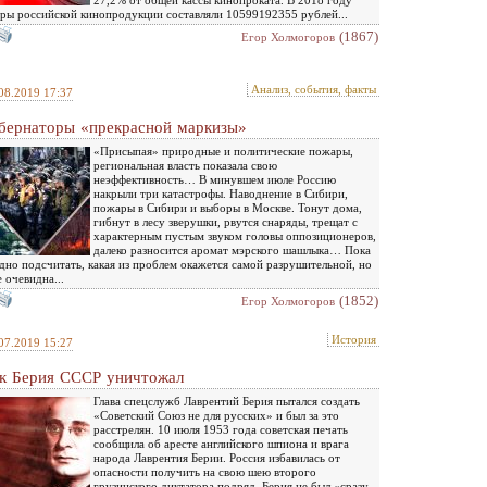
27,2% от общей кассы кинопроката. В 2018 году
ры российской кинопродукции составляли 10599192355 рублей...
(1867)
Eгор Холмогоров
Анализ, события, факты
08.2019 17:37
бернаторы «прекрасной маркизы»
«Присыпая» природные и политические пожары,
региональная власть показала свою
неэффективность… В минувшем июле Россию
накрыли три катастрофы. Наводнение в Сибири,
пожары в Сибири и выборы в Москве. Тонут дома,
гибнут в лесу зверушки, рвутся снаряды, трещат с
характерным пустым звуком головы оппозиционеров,
далеко разносится аромат мэрского шашлыка… Пока
дно подсчитать, какая из проблем окажется самой разрушительной, но
 очевидна...
(1852)
Eгор Холмогоров
История
07.2019 15:27
к Берия СССР уничтожал
Глава спецслужб Лаврентий Берия пытался создать
«Советский Союз не для русских» и был за это
расстрелян. 10 июля 1953 года советская печать
сообщила об аресте английского шпиона и врага
народа Лаврентия Берии. Россия избавилась от
опасности получить на свою шею второго
грузинского диктатора подряд. Берия не был «сразу