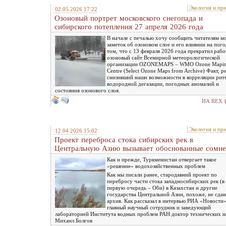
Экология и пр
02.05.2026 17:22
Озоновый портрет московского снегопада и
сибирского потепления 27 апреля 2026 года
В начале с печалью хочу сообщить читателям м
заметок об озоновом слое и его влиянии на пого
том, что с 13 февраля 2026 года прекратил рабо
озоновый сайт Всемирной метеорологической
организации OZONEMAPS – WMO Ozone Mapi
Centre (Select Ozone Maps from Archive) Факт, р
снизивший наши возможности в корреляции рит
водородной дегазации, погодных аномалий и
состояния озонового слоя.
ИА REX
Экология и пр
12.04.2026 15:02
Проект переброса стока сибирских рек в
Центральную Азию вызывает обоснованные сомне
Как и прежде, Туркменистан отвергает такое
«решение» водохозяйственных проблем
Как мы писали ранее, стародавний проект по
перебросу части стока западносибирских рек (в
первую очередь – Оби) в Казахстан и другие
государства Центральной Азии, похоже, не сдан
архив. Как рассказал в интервью РИА «Новости
главный научный сотрудник и заведующий
лабораторией Института водных проблем РАН доктор технических н
Михаил Болгов