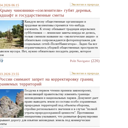
Экология и природа
04.2026 06:15
Крыму чиновники-«озеленители» губят деревья,
ндшафт и государственные сметы
Каждую весну общественные организации и
трудовые коллективы стремятся что-нибудь
озеленить. К этому обязывает традиция апрельских
субботников — ленинские заветы никуда не делись,
только сменили название на «экологические акции» и
обязательно сопровождаются фоторепортажем для
социальных сетей«ПолитНавигатора». Ладно бы все
ограничивалось уборкой общественных пространств
ывозом мусора. Нет, нужно обязательно посадить дерево, которое
том
(226)
Polit Navigator
Экология и природа
03.2026 23:55
России снимают запрет на корректировку границ
раняемых территорий
Госдума в первом чтении приняла законопроект,
позволяющий правительству изменять границы
заповедников и национальных парков. Документ дает
право выводить земли из состава особо охраняемых
природных территорий под объекты обороны,
стройки регионального значения и в случае "полной
утраты природоохранной ценности". Противники
инициативы указывают, что размытые формулировки
рывают дорогу для изъятия заповедных земель под коммерческие
оекты