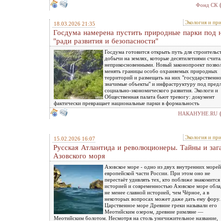
Фонд СК
Экология и пр
18.03.2026 21:35
Госдума намерена пустить природные парки под 
"ради развития и безопасности"
Госдума готовится открыть путь для строительс
добычи на землях, которые десятилетиями счита
неприкосновенными. Новый законопроект позво
менять границы особо охраняемых природных
территорий и размещать на них "государственн
значимые объекты" и инфраструктуру под пред
социально-экономического развития. Экологи и
Общественная палата бьют тревогу: документ
фактически превращает национальные парки в формальность
НАКАНУНЕ.RU
Экология и пр
15.02.2026 16:07
Русская Атлантида и революционеры. Тайны и заг
Азовского моря
Азовское море - одно из двух внутренних морей
европейской части России. При этом оно не
перестаёт удивлять тех, кто поближе знакомится 
историей и современностью Азовское море обла
не менее славной историей, чем Чёрное, а в
некоторых вопросах может даже дать ему фору.
Царственное море Древние греки называли его
Меотийским озером, древние римляне —
Меотийским болотом. Несмотря на столь уничижительное название,