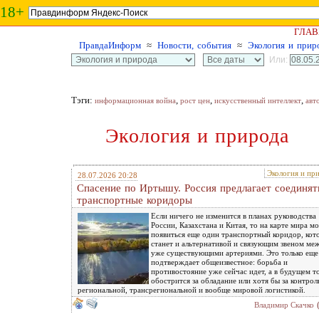
18+
ГЛАВ
ПравдаИнформ
≈
Новости, события
≈
Экология и прир
Или:
Тэги:
,
,
,
информационная война
рост цен
искусственный интеллект
авт
Экология и природа
Экология и пр
28.07.2026 20:28
Спасение по Иртышу. Россия предлагает соединят
транспортные коридоры
Если ничего не изменится в планах руководства
России, Казахстана и Китая, то на карте мира м
появиться еще один транспортный коридор, кот
станет и альтернативой и связующим звеном ме
уже существующими артериями. Это только еще
подтверждает общеизвестное: борьба и
противостояние уже сейчас идет, а в будущем т
обострится за обладание или хотя бы за контрол
региональной, трансрегиональной и вообще мировой логистикой.
Владимир Скачко