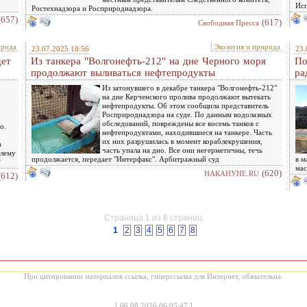
Исп
Ростехнадзора и Росприроднадзора.
(657)
(617)
Свободная Пресса
ирода
Экология и природа
23.07.2025 18:56
23.
дет
Из танкера "Волгонефть-212" на дне Черного моря
По
продолжают выливаться нефтепродукты
ра
Из затонувшего в декабре танкера "Волгонефть-212"
на дне Керченского пролива продолжают вытекать
нефтепродукты. Об этом сообщила представитель
Росприроднадзора на суде. По данным водолазных
обследований, повреждены все восемь танков с
о.
нефтепродуктами, находившиеся на танкере. Часть
их них разрушилась в момент кораблекрушения,
а
часть упала на дно. Все они негерметичны, течь
блему
продолжается, передает "Интерфакс". Арбитражный суд
в м
?
мас
(620)
НАКАНУНЕ.RU
(612)
Страница 1 из 8 страниц.
1
2
3
4
5
6
7
8
При цитировании материалов ссылка, гиперссылка для Интернет, обязательна.
[
06.08.2026 06:05:47
]