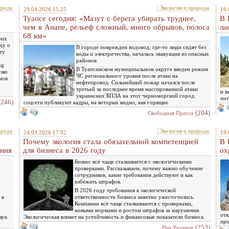
ирода
Экология и природа
29.04.2026 15:25
16.
Туапсе сегодня: «Мазут с берега убирать труднее,
В 
чем в Анапе, рельеф сложный, много обрывов, полоса
ла
68 км»
оих
ду о
В городе поврежден водовод, где-то люди сидят без
ту
воды и электричества, началась эвакуация из опасных
районов
ng
В Туапсинском муниципальном округе введен режим
езко
ЧС регионального уровня после атаки на
мов
нефтепровод. Сильнейший пожар начался после
третьей за последнее время массированной атаки
и в
украинских БПЛА на этот черноморский город.
по
(246)
соцсети публикуют кадры, на которых видно, как горящие
(204)
Свободная Пресса
ирода
Экология и природа
24.03.2026 17:02
19.
Почему экология стала обязательной компетенцией
В 
ния
для бизнеса в 2026 году
ох
Бизнес всё чаще сталкивается с экологическими
проверками. Рассказываем, почему важно обучение
сотрудников, какие требования действуют и как
избежать штрафов.
В 2026 году требования к экологической
 в
ответственности бизнеса заметно ужесточились.
»
Компании всё чаще сталкиваются с проверками,
новыми нормами и ростом штрафов за нарушения.
отк
аук
Экологическая влияет на устойчивость и финансовые показатели бизнеса.
пр
(253)
Ник Раданов