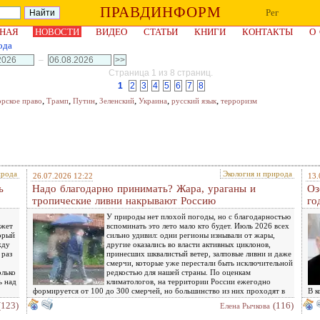
ПРАВДИНФОРМ
Рег
НАЯ
НОВОСТИ
ВИДЕО
СТАТЬИ
КНИГИ
КОНТАКТЫ
О
ода
–
Страница 1 из 8 страниц.
1
2
3
4
5
6
7
8
,
,
,
,
,
,
орское право
Трамп
Путин
Зеленский
Украина
русский язык
терроризм
ирода
Экология и природа
26.07.2026 12:22
13.
ь
Надо благодарно принимать? Жара, ураганы и
Оз
тропические ливни накрывают Россию
го
У природы нет плохой погоды, но с благодарностью
ожет
вспоминать это лето мало кто будет. Июль 2026 всех
орый
сильно удивил: одни регионы изнывали от жары,
жду
другие оказались во власти активных циклонов,
 раз
принесших шквалистый ветер, залповые ливни и даже
смерчи, которые уже перестали быть исключительной
олько
редкостью для нашей страны. По оценкам
ь над
климатологов, на территории России ежегодно
формируется от 100 до 300 смерчей, но большинство из них проходят в
В к
(123)
(116)
Елена Рычкова