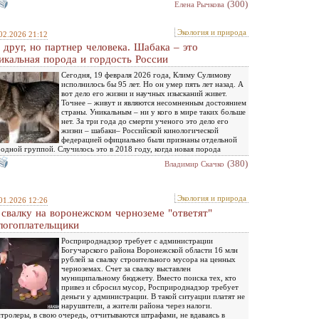
(300)
Елена Рычкова
Экология и природа
02.2026 21:12
 друг, но партнер человека. Шабака – это
икальная порода и гордость России
Сегодня, 19 февраля 2026 года, Климу Сулимову
исполнилось бы 95 лет. Но он умер пять лет назад. А
вот дело его жизни и научных изысканий живет.
Точнее – живут и являются несомненным достоянием
страны. Уникальным – ни у кого в мире таких больше
нет. За три года до смерти ученого это дело его
жизни – шабаки– Российской кинологической
федерацией официально были признаны отдельной
одной группой. Случилось это в 2018 году, когда новая порода
(380)
Владимир Скачко
Экология и природа
01.2026 12:26
 свалку на воронежском черноземе "ответят"
логоплательщики
Росприроднадзор требует с администрации
Богучарского района Воронежской области 16 млн
рублей за свалку строительного мусора на ценных
черноземах. Счет за свалку выставлен
муниципальному бюджету. Вместо поиска тех, кто
привез и сбросил мусор, Росприроднадзор требует
деньги у администрации. В такой ситуации платят не
нарушители, а жители района через налоги.
тролеры, в свою очередь, отчитываются штрафами, не вдаваясь в