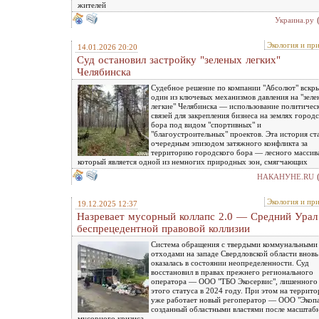
жителей
Украина.ру
Экология и пр
14.01.2026 20:20
Суд остановил застройку "зеленых легких"
Челябинска
Судебное решение по компании "Абсолют" вскр
один из ключевых механизмов давления на "зеле
легкие" Челябинска — использование политичес
связей для закрепления бизнеса на землях город
бора под видом "спортивных" и
"благоустроительных" проектов. Эта история ст
очередным эпизодом затяжного конфликта за
территорию городского бора — лесного массив
который является одной из немногих природных зон, смягчающих
НАКАНУНЕ.RU
Экология и пр
19.12.2025 12:37
Назревает мусорный коллапс 2.0 — Средний Урал
беспрецедентной правовой коллизии
Система обращения с твердыми коммунальными
отходами на западе Свердловской области вновь
оказалась в состоянии неопределенности. Суд
восстановил в правах прежнего регионального
оператора — ООО "ТБО Экосервис", лишенного
этого статуса в 2024 году. При этом на террит
уже работает новый регоператор — ООО "Экопа
созданный областными властями после масштаб
мусорного кризиса