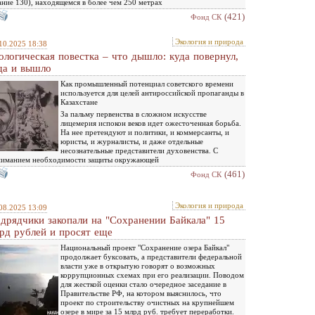
ание 130), находящемся в более чем 250 метрах
(421)
Фонд СК
Экология и природа
10.2025 18:38
ологическая повестка – что дышло: куда повернул,
да и вышло
Как промышленный потенциал советского времени
используется для целей антироссийской пропаганды в
Казахстане
За пальму первенства в сложном искусстве
лицемерия испокон веков идет ожесточенная борьба.
На нее претендуют и политики, и коммерсанты, и
юристы, и журналисты, и даже отдельные
несознательные представители духовенства. С
ниманием необходимости защиты окружающей
(461)
Фонд СК
Экология и природа
08.2025 13:09
дрядчики закопали на "Сохранении Байкала" 15
рд рублей и просят еще
Национальный проект "Сохранение озера Байкал"
продолжает буксовать, а представители федеральной
власти уже в открытую говорят о возможных
коррупционных схемах при его реализации. Поводом
для жесткой оценки стало очередное заседание в
Правительстве РФ, на котором выяснилось, что
проект по строительству очистных на крупнейшем
озере в мире за 15 млрд руб. требует переработки.