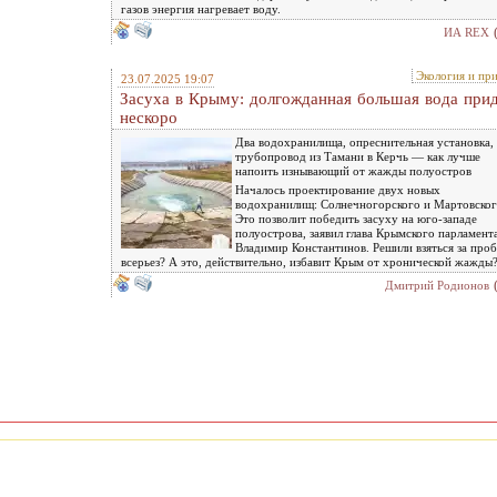
газов энергия нагревает воду.
ИА REX
Экология и пр
23.07.2025 19:07
Засуха в Крыму: долгожданная большая вода при
нескоро
Два водохранилища, опреснительная установка,
трубопровод из Тамани в Керчь — как лучше
напоить изнывающий от жажды полуостров
Началось проектирование двух новых
водохранилищ: Солнечногорского и Мартовског
Это позволит победить засуху на юго-западе
полуострова, заявил глава Крымского парламент
Владимир Константинов. Решили взяться за про
всерьез? А это, действительно, избавит Крым от хронической жажды
Дмитрий Родионов