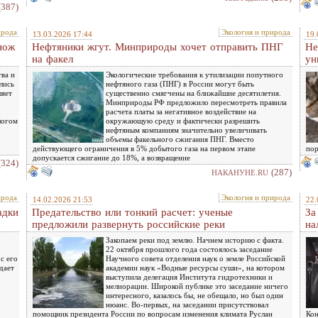
(387)
ирода
Экология и природа
13.03.2026 17:44
19.
нож
Нефтяники жгут. Минприроды хочет отправить ПНГ
Не
на факел
ун
тва и
Экологические требования к утилизации попутного
лись
нефтяного газа (ПНГ) в России могут быть
ляет
существенно смягчены на ближайшие десятилетия.
Минприроды РФ предложило пересмотреть правила
о
расчета платы за негативное воздействие на
логом
окружающую среду и фактически разрешить
нефтяным компаниям значительно увеличивать
объемы факельного сжигания ПНГ. Вместо
действующего ограничения в 5% добытого газа на первом этапе
пор
допускается сжигание до 18%, а возвращение
(324)
(287)
НАКАНУНЕ.RU
ирода
Экология и природа
14.02.2026 21:53
22.
адки
Предательство или тонкий расчет: ученые
За
предложили развернуть российские реки
на
Закопаем реки под землю. Начнем историю с факта.
22 октября прошлого года состоялось заседание
с его
Научного совета отделения наук о земле Российской
дает
академии наук «Водные ресурсы суши», на котором
выступила делегация Института гидротехники и
мелиорации. Широкой публике это заседание ничего
интересного, казалось бы, не обещало, но был один
нюанс. Во-первых, на заседании присутствовал
помощник президента России по вопросам изменения климата Руслан
Кон