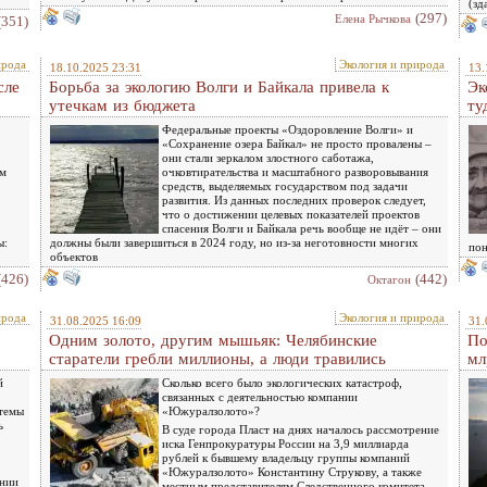
(зд
(297)
Елена Рычкова
(351)
ирода
Экология и природа
18.10.2025 23:31
13.
сле
Борьба за экологию Волги и Байкала привела к
Эк
утечкам из бюджета
ту
Федеральные проекты «Оздоровление Волги» и
«Сохранение озера Байкал» не просто провалены –
они стали зеркалом злостного саботажа,
ым
очковтирательства и масштабного разворовывания
средств, выделяемых государством под задачи
развития. Из данных последних проверок следует,
что о достижении целевых показателей проектов
спасения Волги и Байкала речь вообще не идёт – они
ы:
должны были завершиться в 2024 году, но из-за неготовности многих
по
объектов
(426)
(442)
Октагон
ирода
Экология и природа
31.08.2025 16:09
31.
Одним золото, другим мышьяк: Челябинские
По
старатели гребли миллионы, а люди травились
мл
й
Сколько всего было экологических катастроф,
связанных с деятельностью компании
стемы
«Южуралзолото»?
ь
В суде города Пласт на днях началось рассмотрение
иска Генпрокуратуры России на 3,9 миллиарда
рублей к бывшему владельцу группы компаний
«Южуралзолото» Константину Струкову, а также
ении
местным представителям Следственного комитета,