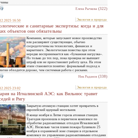
ичины
(322)
Елена Рычкова
Экология и природа
12.2025 16:50
ологические и санитарные экспертизы: когда и для
ких объектов они обязательны
Компании, которые запускают новое производство
или расширяют существующее, обычно
сосредоточены на технологиях, финансах и
маркетинге. Экологическая повестка при этом
нередко воспринимается как «бумажная нагрузка».
Но только до тех пор, пока проверка не выпишет
штраф или не приостановит работу цеха. На этом
этапе становится понятно: формальный подход к
логии обходится дороже, чем системная работа с рисками.
(338)
Ник Раданов
Экология и природа
12.2025 23:02
ария на Игналинской АЭС: как Вильнюс травит
седей и Ригу
Закрытую атомную станцию хотят превратить в
европейский ядерный могильник
В конце ноября в Литве горела атомная станция.
Трагедия произошла в первичном комплексе по
обработке радиоактивных отходов Игналинской
АЭС. Несколько часов пламя пожара бушевало 25
ноября в охраняемой зоне станции в отдельном
комплексе по управлению радиоактивными отходами