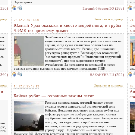
Эдельгериев
пр
(336)
(388)
Евгений Фёдоров ВО
ирода
Экология и природа
25.12.2025 16:00
24.
Южный Урал оказался в хвосте экорейтинга, и трубы
Эк
ЧЭМК по-прежнему дымят
ка
ыло
Челябинская область снова оказалась в хвосте
ные
национального экологического рейтинга — и это тот
ких
случай, когда сухая статистика больно бьет по
ского
громким отчетам власти. Регион, где чиновники
регулярно рапортуют о "миллиардных вложениях",
ала
"экологическом прорыве" и "выполнении поручений
президента", прочно закрепился в группе
а,
аутсайдеров. За пределами презентаций и пресс-
релизов ситуация выглядит куда прозаичнее: превышения ПДК
эко
(360)
(292)
НАКАНУНЕ.RU
ирода
Экология и природа
10.12.2025 12:12
09.
 в
Ав
Байкал рубят — охранные законы летят
со
Госдума приняла закон, который меняет режим
охраны лесов в центральной экологической зоне
Байкала. Документ разрешает сплошные рубки под
инфраструктуру, но требует для каждого случая
одобрения Российской академии наук. Авторы закона
говорят, что надо решить проблемы местных
ории
жителей, а экологи и ряд депутатов видят в этом
рк",
угрозу озеру. Подробности — в материале
ного
Накануне.RU. Депутаты в третьем чтении приняли поправки в закон