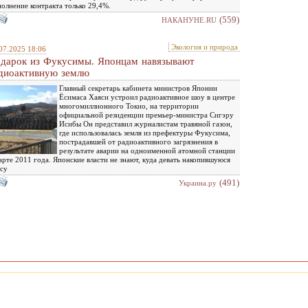
олнение контракта только 29,4%.
(559)
НАКАНУНЕ.RU
Экология и природа
07.2025 18:06
дарок из Фукусимы. Японцам навязывают
диоактивную землю
Главный секретарь кабинета министров Японии
Ёсимаса Хаяси устроил радиоактивное шоу в центре
многомиллионного Токио, на территории
официальной резиденции премьер-министра Сигэру
Исибы Он представил журналистам травяной газон,
где использовалась земля из префектуры Фукусима,
пострадавшей от радиоактивного загрязнения в
результате аварии на одноименной атомной станции
арте 2011 года. Японские власти не знают, куда девать накопившуюся
су
(491)
Украина.ру