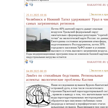
НАКАНУНЕ.RU
Экология и пр
25.11.2025 10:16
Челябинск и Нижний Тагил удерживают Урал в чи
самых загрязненных регионов
Почти 40% жителей округа дышат опасным
воздухом Уральский федеральный округ
окончательно сформировал репутацию "горячей
точки" на экологической карте России: по данн
Ежегодника состояния загрязнения атмосферы,
подготовленного Росгидрометом, почти 39%
городского населения УрФО живет в условиях
высокого и очень высокого загрязнения воздуха.
Годы модернизационных программ пока не изменили базовой картин
индустриальная нагрузка остается
НАКАНУНЕ.RU
Экология и пр
04.09.2025 00:19
Ликбез по стихийным бедствиям. Региональные
аспекты: экологические проблемы Каспия
Наши исследования вулканов Курило-Камчатско
островной дуги, в том числе геологического
строения Паужетской парогидротермальной си
, привели к выводу о том, что значительная част
воды парогидротермальных месторождений
образуется при окислении глубинных газов
(водорода и метана) в периферических очагах
кальдерных вулканов. Выделяющаяся при окисл