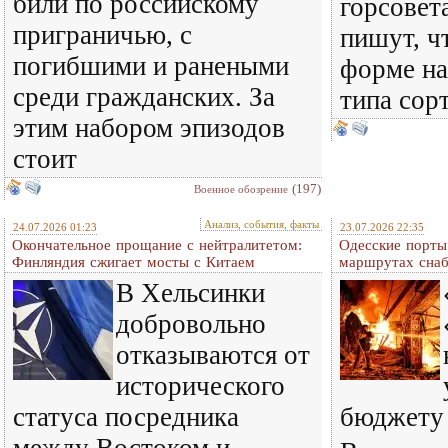
били по российскому
горсовет
приграничью, с
пишут, ч
погибшими и ранеными
форме на
среди гражданских. За
типа сор
этим набором эпизодов
стоит
(197)
Военное обозрение
Анализ, события, факты
24.07.2026 01:23
23.07.2026 22:35
Окончательное прощание с нейтралитетом:
Одесские порты
Финляндия сжигает мосты с Китаем
маршрутах сна
В Хельсинки
добровольно
отказываются от
исторического
статуса посредника
бюджету