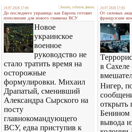
Анализ, события, факты
24.07.2026 17:04
24.07.2026 17:03
До последнего украинца: как Европа готовит
От силовых акц
пополнение для нового главкома ВСУ
французские ко
Новое
украинское
военное
руководство не
Террорис
стало тратить время на
в Сахеле 
осторожные
вмешател
формулировки. Михаил
Нигер, п
Драпатый, сменивший
сообщени
Александра Сырского на
открыть 
посту
Бенином 
главнокомандующего
вывода и
ВСУ, едва приступив к
колонии 