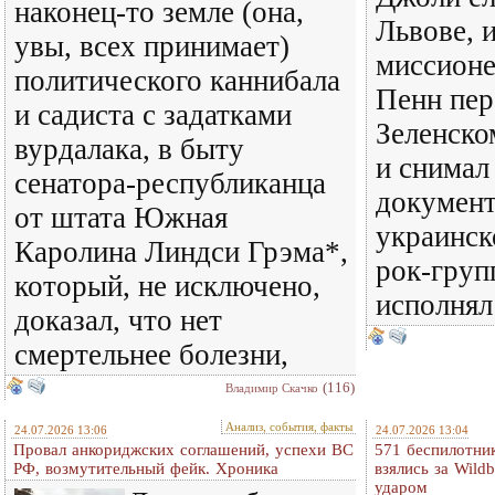
наконец-то земле (она,
Львове, 
увы, всех принимает)
миссион
политического каннибала
Пенн пер
и садиста с задатками
Зеленско
вурдалака, в быту
и снимал
сенатора-республиканца
документ
от штата Южная
украинск
Каролина Линдси Грэма*,
рок-груп
который, не исключено,
исполнял
доказал, что нет
смертельнее болезни,
(116)
Владимир Скачко
Анализ, события, факты
24.07.2026 13:06
24.07.2026 13:04
Провал анкориджских соглашений, успехи ВС
571 беспилотни
РФ, возмутительный фейк. Хроника
взялись за Wildb
ударом