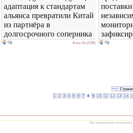
адаптация к стандартам
поставки
альянса превратили Китай
независи
из партнёра в
монитори
долгосрочного соперника
зафиксир
(150)
Фонд СК
<<
1
2
3
4
5
6
7
8
9
10
11
12
13
14
1
При цитировании материалов с