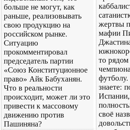
каббалис
больше не могут, как
сатанист
раньше, реализовывать
жертвы 
свою продукцию на
мафии П
российском рынке.
Джастина
Ситуацию
южнокоре
прокомментировал
то рядом
председатель партии
чемпиона
«Союз Конституционное
футболу.
право» Айк Бабуханян.
знаете: 
Что в реальности
Испании,
происходит, может ли это
полность
привести к массовому
своё назв
движению против
довольст
Пашиняна?