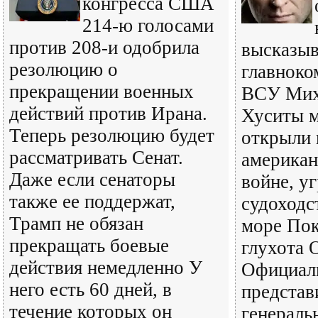
конгресса США
214-ю голосами
против 208-и одобрила
высказыв
резолюцию о
главнок
прекращении военных
ВСУ Мих
действий против Ирана.
Хуситы 
Теперь резолюцию будет
открыли 
рассматривать Сенат.
американ
Даже если сенаторы
войне, у
также ее поддержат,
судоходс
Трамп не обязан
море Пок
прекращать боевые
глухота
действия немедленно У
Официал
него есть 60 дней, в
представ
течение которых он
генераль