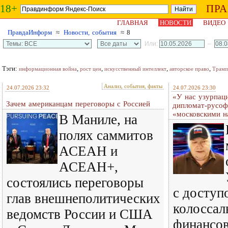
18+
ПР
ГЛАВНАЯ
НОВОСТИ
ВИДЕО
ПравдаИнформ
≈
Новости, события
≈ 8
Или:
–
Тэги:
,
,
,
,
информационная война
рост цен
искусственный интеллект
авторское право
Трамп
Анализ, события, факты
24.07.2026 23:32
24.07.2026 23:30
«У нас узурпаци
Зачем американцам переговоры с Россией
дипломат-русоф
«московскими н
В Маниле, на
полях саммитов
АСЕАН и
АСЕАН+,
состоялись переговоры
с доступ
глав внешнеполитических
колосса
ведомств России и США
финансов