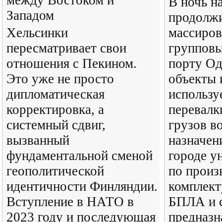
между Востоком и
В ночь н
Западом
продолжи
Хельсинки
массиро
пересматривает свои
групповы
отношения с Пекином.
порту О
Это уже не просто
объекты 
дипломатическая
использу
корректировка, а
перевалк
системный сдвиг,
грузов в
вызванный
назначени
фундаментальной сменой
городе у
геополитической
по произ
идентичности Финляндии.
комплек
Вступление в НАТО в
БПЛА и с
2023 году и последующая
предназн