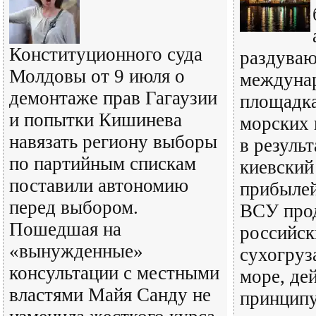
Конституционного суда
раздуваю
Молдовы от 9 июля о
междуна
демонтаже прав Гагаузии
площадка
и попытки Кишинева
морских 
навязать региону выборы
в результ
по партийным спискам
киевский
поставили автономию
прибылей
перед выбором.
ВСУ про
Пошедшая на
российск
«вынужденные»
сухогруз
консультации с местными
море, де
властями Майя Санду не
принцип