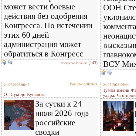
может вести боевые
ООН Сте
действия без одобрения
уклонилс
Конгресса. По истечении
коммента
этих 60 дней
неонацис
администрация может
высказыв
обратиться в Конгресс
главнок
ВСУ Мих
(143)
Ростислав Ищенко
Военные действия
24.07.2026 06:47
24.07.2026 06:44
Тумба имени Фа
От Сум до Купянска
удара. Что прои
За сутки к 24
июля 2026 года
российские
сводки