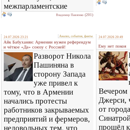
межпарламентские
(201)
Владимир Павленко
Анализ, события, факты
24.07.2026 23:21
24.07.2026 20:49
Айк Бабуханян: Армении нужен референдум
Ему нет покоя
и чёткое «Да» союзу с Россией!
Разворот Никола
Пашиняна в
сторону Запада
уже привел к
Вечером 
тому, что в Армении
Джерси, 
начались протесты
от города
работников закрываемых
Синатрой
предприятий и фермеров,
прошёл к
недовольных тем, что