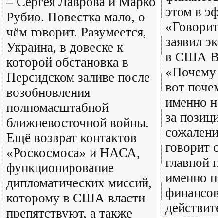
– Сергея Лаврова и Марко
этом в э
Рубио. Повестка мало, о
«Говорит
чём говорит. Разумеется,
заявил э
Украина, в довеске к
в США В
которой обстановка в
«Почему 
Персидском заливе после
вот поче
возобновления
именно н
полномасштабной
за позиц
ближневосточной войны.
сожалени
Ещё возврат контактов
говорит о
«Роскосмоса» и НАСА,
главной 
функционирование
именно п
дипломатических миссий,
финансов
которому в США власти
действит
препятствуют, а также