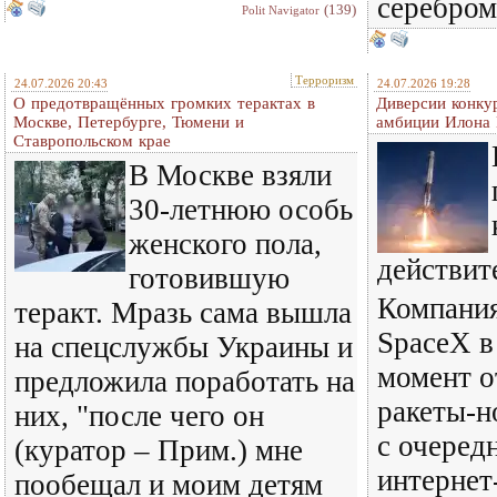
серебром
(139)
Polit Navigator
Терроризм
24.07.2026 20:43
24.07.2026 19:28
О предотвращённых громких терактах в
Диверсии конку
Москве, Петербурге, Тюмени и
амбиции Илона
Ставропольском крае
В Москве взяли
30-летнюю особь
женского пола,
действит
готовившую
Компани
теракт. Мразь сама вышла
SpaceX в
на спецслужбы Украины и
момент о
предложила поработать на
ракеты-н
них, "после чего он
с очеред
(куратор – Прим.) мне
интернет
пообещал и моим детям