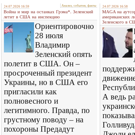
Анализ, события, факты
24.07.2026 16:59
24.07.2026 16:58
Война и мир на останках Грэма*. Зеленский
MAGA на аутсор
летит в США на инспекцию
американских л
Зеленского в 
Ориентировочно
28 июля
Владимир
Зеленский опять
полетит в США. Он –
поддерж
просроченный президент
движени
Украины, но в США его
Республ
пригласили как
А ведь р
полновесного и
украинск
легитимного. Правда, по
показыва
грустному поводу – на
Голливуд
похороны Предадут
Джоли ел