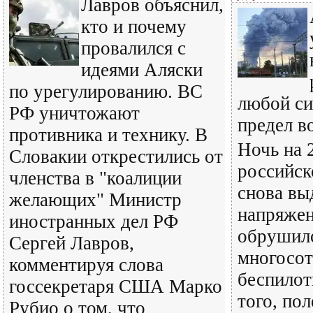
Лавров объяснил,
кто и почему
провалился с
идеями Аляски
по урегулированию. ВС
любой си
РФ уничтожают
предел в
противника и технику. В
Ночь на 
Словакии открестились от
российс
членства в "коалиции
снова вы
желающих" Министр
напряжен
иностранных дел РФ
обрушил
Сергей Лавров,
многосот
комментируя слова
беспилот
госсекретаря США Марко
того, пол
Рубио о том, что