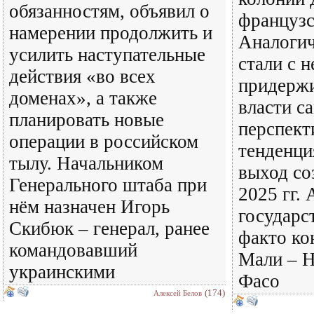
обязанностям, объявил о
французс
намерении продолжить и
Аналогич
усилить наступательные
стали с 
действия «во всех
придержи
доменах», а также
власти с
планировать новые
перспект
операции в российском
тенденци
тылу. Начальником
выход со
Генерального штаба при
2025 гг. 
нём назначен Игорь
государст
Скибюк – генерал, ранее
факто ко
командовавший
Мали – Н
украинскими
Фасо
(174)
Алексей Белов