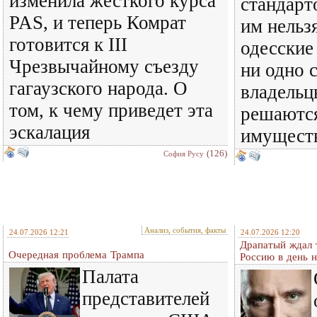
изменила жесткого курса
стандарт
PAS, и теперь Комрат
им нельз
готовится к III
одесские
Чрезвычайному съезду
ни одно 
гагаузского народа. О
владельц
том, к чему приведет эта
решаются
эскалация
имуществ
(126)
София Русу
Анализ, события, факты
24.07.2026 12:21
24.07.2026 12:20
Драпатый ждал 
Очередная проблема Трампа
Россию в день 
Палата
представителей