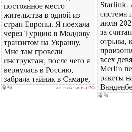
Starlink
постоянное место
система 
жительства в одной из
июля 202
стран Европы. Я поехала
за счита
через Турцию в Молдову
отрыва, 
транзитом на Украину.
произошл
Мне там провели
всех дев
инструктаж, после чего я
Merlin п
вернулась в Россию,
ракеты н
забрала тайник в Самаре,
Ванденбе
(179)
А.И. газета ЗАВТРА