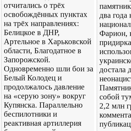
отчитались о трёх
памятник
освобождённых пунктах
два года 
на трёх направлениях:
национа
Белицкое в ДНР,
Фарион, 
Артельное в Харьковской
придирка
области, Благодатное в
использо
Запорожской.
украинск
Одновременно шли бои за
достала 
Белый Колодец и
неонацис
продолжалось давление
Памятник
на «серую зону» вокруг
собой ту
Купянска. Параллельно
2,2 млн г
беспилотники и
коммента
реактивная артиллерия
публикац