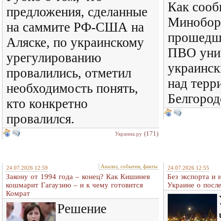
Как сооб
предложения, сделанные
Минобор
на саммите РФ-США на
прошедш
Аляске, по украинскому
ПВО уни
урегулированию
украинск
провалились, отметил
над терр
необходимость понять,
Белгород
кто конкретно
провалился.
(171)
Украина.ру
Анализ, события, факты
24.07.2026 12:59
24.07.2026 12:55
Закону от 1994 года – конец? Как Кишинев
Без экспорта и 
кошмарит Гагаузию – и к чему готовится
Украине о посл
Комрат
Решение