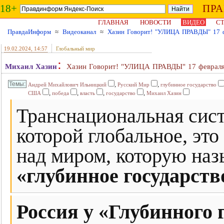
18+
ПР
ГЛАВНАЯ
НОВОСТИ
ВИДЕО
СТ
ПравдаИнформ
≈
Видеоканал
≈
Хазин Говорит! "УЛИЦА ПРАВДЫ" 17 фе
19.02.2024
, 14:57
Глобальный мир
:
Михаил Хазин
Хазин Говорит! "УЛИЦА ПРАВДЫ" 17 февраля 
,
,
Андрей Михайлович Ильницкий
Русский Мир
глубинное государство
,
,
,
,
США
победа
власть
государство
Михаил Хазин
Транснациональная сист
которой глобальное, эт
над миром, которую на
«глубинное государств
Россия у «Глубинного 