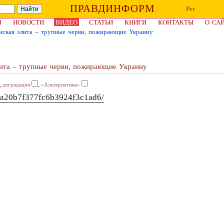
ПРАВДИНФОРМ
Рег
Я
НОВОСТИ
ВИДЕО
СТАТЬИ
КНИГИ
КОНТАКТЫ
О СА
нская элита – трупные черви, пожирающие Украину
лита – трупные черви, пожирающие Украину
,
,
деградация
«Альтернатива»
31a20b7f377fc6b3924f3c1ad6/