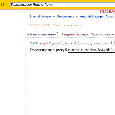
18+
ГЛАВНА
ПравдаИнформ
≈
Видеоканал
≈
Андрей Ваджра: Украи
27.05.2023
, 23:40
Анализ события факты
:
«Альтернатива»
Андрей Ваджра: Украинская э
,
,
,
Андрей Ваджра
Украина
элита
независимость
Размещение рутуб
rutube.ru/video/fc448b