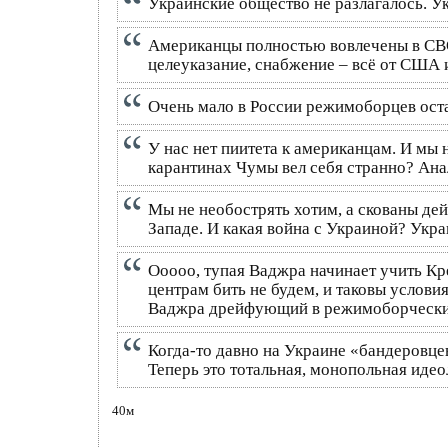
Украинские общество не разлагалось. У
Американцы полностью вовлечены в СВО.
целеуказание, снабжение – всё от США
Очень мало в России режимоборцев оста
У нас нет пиитета к американцам. И мы 
карантинах Чумы вел себя странно? Ана
Мы не необострять хотим, а скованы де
Западе. И какая война с Украиной? Ук
Ооооо, тупая Ваджра начинает учить Кре
центрам бить не будем, и таковы услови
Ваджра дрейфующий в режимоборчески
Когда-то давно на Украине «бандеровц
Теперь это тотальная, монопольная иде
40м