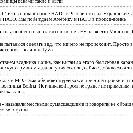
краинцы веками такие и были
 Тела в прокси-войне НАТО с Россией только украинские, а
 и НАТО. Мы побеждаем Америку и НАТО в прокси-войне
лось, особенно во власти почти нет. Ну разве что Миронов,
не пытаемся сделать вид, что ничего не происходит. Просто
логично – всадник Чума
йствием всадника Война, как Китай до этого был скован кар
раинскую армию мы давно уничтожили, сейчас добиваем оста
мль и МО. Сама обвиняет дурачков, а при этом произносит т
я всадника Война. Нет, никакой гром не грянет не применим
е скакуасы
ев» называли местными сумасшедшими и говорили не обраща
ология страны