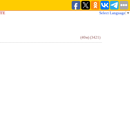
ЙТЕ
Select Language
▼
(40м)
(3421)