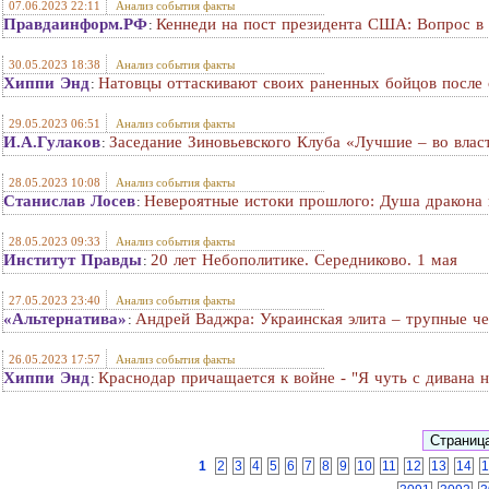
07.06.2023 22:11
Анализ события факты
Правдаинформ.РФ
Кеннеди на пост президента США: Вопрос в
:
30.05.2023 18:38
Анализ события факты
Хиппи Энд
Натовцы оттаскивают своих раненных бойцов после 
:
29.05.2023 06:51
Анализ события факты
И.А.Гулаков
Заседание Зиновьевского Клуба «Лучшие – во влас
:
28.05.2023 10:08
Анализ события факты
Станислав Лосев
Невероятные истоки прошлого: Душа дракона в
:
28.05.2023 09:33
Анализ события факты
Институт Правды
20 лет Небополитике. Середниково. 1 мая
:
27.05.2023 23:40
Анализ события факты
«Альтернатива»
Андрей Ваджра: Украинская элита – трупные ч
:
26.05.2023 17:57
Анализ события факты
Хиппи Энд
Краснодар причащается к войне - "Я чуть с дивана н
:
1
2
3
4
5
6
7
8
9
10
11
12
13
14
1