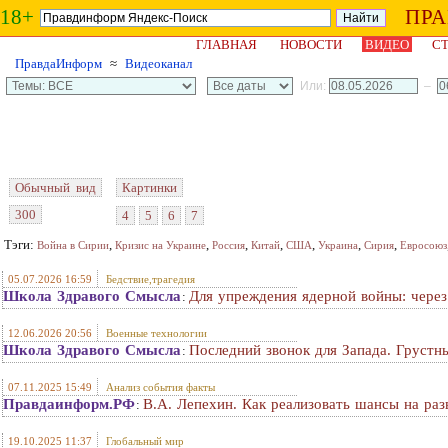
18+
ПР
ГЛАВНАЯ
НОВОСТИ
ВИДЕО
СТ
ПравдаИнформ
≈
Видеоканал
Или:
–
Обычный вид
Картинки
300
4
5
6
7
Тэги:
,
,
,
,
,
,
,
Война в Сирии
Кризис на Украине
Россия
Китай
США
Украина
Сирия
Евросоюз
05.07.2026 16:59
Бедствие,трагедия
Школа Здравого Смысла
Для упреждения ядерной войны: через
:
12.06.2026 20:56
Военные технологии
Школа Здравого Смысла
Последний звонок для Запада. Грустн
:
07.11.2025 15:49
Анализ события факты
Правдаинформ.РФ
В.А. Лепехин. Как реализовать шансы на раз
:
19.10.2025 11:37
Глобальный мир