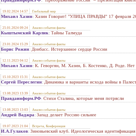
Правдаинформ.РФ
"Преображение России" – Презентация книги
:
19.02.2024 14:57
Глобальный мир
Михаил Хазин
Хазин Говорит! "УЛИЦА ПРАВДЫ" 17 февраля 20
:
25.01.2024 09:24
Анализ события факты
Кыштымский Карлик
Тайны Талмуда
:
23.01.2024 15:29
Анализ события факты
Борис Рожин
Донбасс. Истерзанное сердце России
:
12.11.2023 04:12
Анализ события факты
Михаил Хазин
К. Геворгян, М. Хазин, Б. Костенко, Д. Роде. Не
:
15.10.2023 15:31
Анализ события факты
Сергей Переслегин
Динамика и варианты исхода войны в Палес
:
13.08.2023 13:39
Анализ события факты
Правдаинформ.РФ
Стихи Сталина, которые меня потрясли
:
13.08.2023 13:03
Анализ события факты
Андрей Ваджра
Запад делает Россию сильнее
:
19.07.2023 21:04
Встреча, Конференция
И.А.Гулаков
Зиновьевский клуб. Идеологическая идентификация 
: