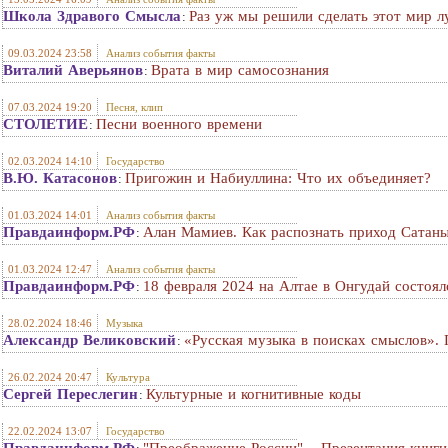
Школа Здравого Смысла
Раз уж мы решили сделать этот мир 
:
09.03.2024 23:58
Анализ события факты
Виталий Аверьянов
Врата в мир самосознания
:
07.03.2024 19:20
Песня, клип
СТОЛЕТИЕ
Песни военного времени
:
02.03.2024 14:10
Государство
В.Ю. Катасонов
Пригожин и Набиуллина: Что их объединяет?
:
01.03.2024 14:01
Анализ события факты
Правдаинформ.РФ
Алан Мамиев. Как распознать приход Сатан
:
01.03.2024 12:47
Анализ события факты
Правдаинформ.РФ
18 февраля 2024 на Алтае в Онгудай состо
:
28.02.2024 18:46
Музыка
Александр Великовский
«Русская музыка в поисках смыслов». 
:
26.02.2024 20:47
Культура
Сергей Переслегин
Культурные и когнитивные коды
:
22.02.2024 13:07
Государство