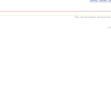
3091
3092
3
При цитировании материалов с
[
0