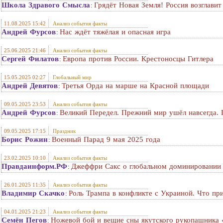
Школа Здравого Смысла
Грядёт Новая Земля! Россия возглави
:
11.08.2025 15:42
Анализ события факты
Андрей Фурсов
Нас ждёт тяжёлая и опасная игра
:
25.06.2025 21:46
Анализ события факты
Сергей Филатов
Европа против России. Крестоносцы Гитлера
:
15.05.2025 02:27
Глобальный мир
Андрей Девятов
Третья Орда на марше на Красной площади
:
09.05.2025 23:53
Анализ события факты
Андрей Фурсов
Великий Передел. Прежний мир ушёл навсегда. 
:
09.05.2025 17:15
Праздник
Борис Рожин
Военный Парад 9 мая 2025 года
:
23.02.2025 10:10
Анализ события факты
Правдаинформ.РФ
Джеффри Сакс о глобальном доминировании 
:
26.01.2025 11:35
Анализ события факты
Владимир Скачко
Роль Трампа в конфликте с Украиной. Что пр
:
04.01.2025 21:23
Анализ события факты
Семён Пегов
Ножевой бой и вещие сны якутского рукопашника 
: