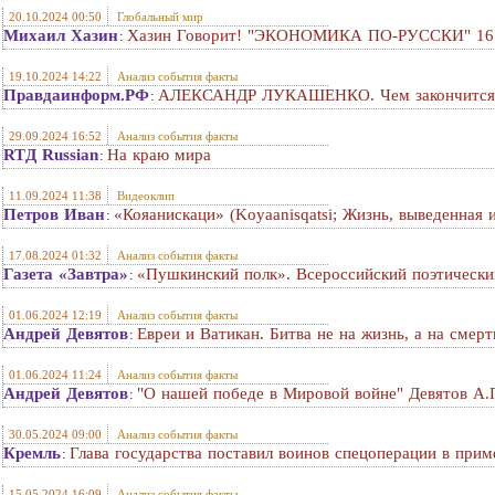
20.10.2024 00:50
Глобальный мир
Михаил Хазин
Хазин Говорит! "ЭКОНОМИКА ПО-РУССКИ" 16 о
:
19.10.2024 14:22
Анализ события факты
Правдаинформ.РФ
АЛЕКСАНДР ЛУКАШЕНКО. Чем закончится в
:
29.09.2024 16:52
Анализ события факты
RTД Russian
На краю мира
:
11.09.2024 11:38
Видеоклип
Петров Иван
«Кояанискаци» (Koyaanisqatsi; Жизнь, выведенная 
:
17.08.2024 01:32
Анализ события факты
Газета «Завтра»
«Пушкинский полк». Всероссийский поэтически
:
01.06.2024 12:19
Анализ события факты
Андрей Девятов
Евреи и Ватикан. Битва не на жизнь, а на смeр
:
01.06.2024 11:24
Анализ события факты
Андрей Девятов
"О нашей победе в Мировой войне" Девятов А.
:
30.05.2024 09:00
Анализ события факты
Кремль
Глава государства поставил воинов спецоперации в при
:
15.05.2024 16:09
Анализ события факты