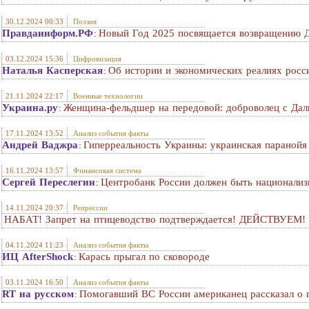
30.12.2024 00:33
Поэзия
Правдаинформ.РФ
Новый Год 2025 посвящается возвращению 
:
03.12.2024 15:36
Цифровизация
Наталья Касперская
Об истории и экономических реалиях росс
:
21.11.2024 22:17
Военные технологии
Украина.ру
Женщина-фельдшер на передовой: доброволец с Дал
:
17.11.2024 13:52
Анализ события факты
Андрей Ваджра
Гиперреальность Украины: украинская параной
:
16.11.2024 13:57
Финансовая система
Сергей Переслегин
Центробанк России должен быть национализ
:
14.11.2024 20:37
Репрессии
НАБАТ! Запрет на птицеводство подтверждается! ДЕЙСТВУЕМ!
04.11.2024 11:23
Анализ события факты
ИЦ AfterShock
Карась прыгал по сковороде
:
03.11.2024 16:50
Анализ события факты
RT на русском
Помогавший ВС России американец рассказал о 
: