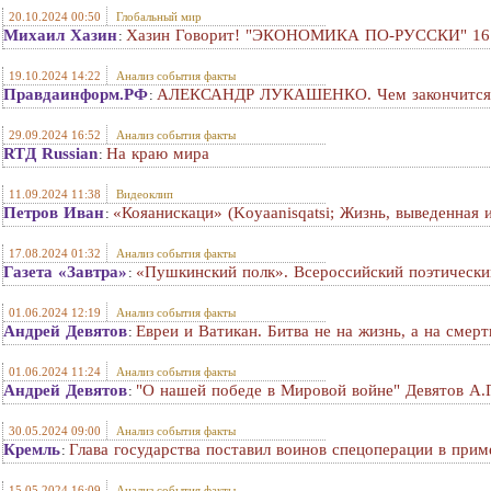
20.10.2024 00:50
Глобальный мир
Михаил Хазин
Хазин Говорит! "ЭКОНОМИКА ПО-РУССКИ" 16 о
:
19.10.2024 14:22
Анализ события факты
Правдаинформ.РФ
АЛЕКСАНДР ЛУКАШЕНКО. Чем закончится в
:
29.09.2024 16:52
Анализ события факты
RTД Russian
На краю мира
:
11.09.2024 11:38
Видеоклип
Петров Иван
«Кояанискаци» (Koyaanisqatsi; Жизнь, выведенная 
:
17.08.2024 01:32
Анализ события факты
Газета «Завтра»
«Пушкинский полк». Всероссийский поэтически
:
01.06.2024 12:19
Анализ события факты
Андрей Девятов
Евреи и Ватикан. Битва не на жизнь, а на смeр
:
01.06.2024 11:24
Анализ события факты
Андрей Девятов
"О нашей победе в Мировой войне" Девятов А.
:
30.05.2024 09:00
Анализ события факты
Кремль
Глава государства поставил воинов спецоперации в при
:
15.05.2024 16:09
Анализ события факты