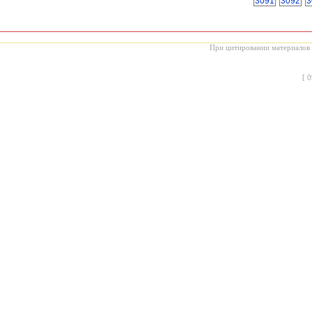
3091
3092
3
При цитировании материалов с
[
0