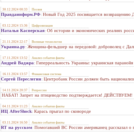
30.12.2024 00:33
Поэзия
Правдаинформ.РФ
Новый Год 2025 посвящается возвращению 
:
03.12.2024 15:36
Цифровизация
Наталья Касперская
Об истории и экономических реалиях росс
:
21.11.2024 22:17
Военные технологии
Украина.ру
Женщина-фельдшер на передовой: доброволец с Дал
:
17.11.2024 13:52
Анализ события факты
Андрей Ваджра
Гиперреальность Украины: украинская параной
:
16.11.2024 13:57
Финансовая система
Сергей Переслегин
Центробанк России должен быть национализ
:
14.11.2024 20:37
Репрессии
НАБАТ! Запрет на птицеводство подтверждается! ДЕЙСТВУЕМ!
04.11.2024 11:23
Анализ события факты
ИЦ AfterShock
Карась прыгал по сковороде
:
03.11.2024 16:50
Анализ события факты
RT на русском
Помогавший ВС России американец рассказал о 
: