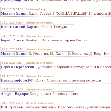
Правдаинформ.РФ
"Преображение России" – Презентация книги
:
19.02.2024 14:57
Глобальный мир
Михаил Хазин
Хазин Говорит! "УЛИЦА ПРАВДЫ" 17 февраля 20
:
25.01.2024 09:24
Анализ события факты
Кыштымский Карлик
Тайны Талмуда
:
23.01.2024 15:29
Анализ события факты
Борис Рожин
Донбасс. Истерзанное сердце России
:
12.11.2023 04:12
Анализ события факты
Михаил Хазин
К. Геворгян, М. Хазин, Б. Костенко, Д. Роде. Не
:
15.10.2023 15:31
Анализ события факты
Сергей Переслегин
Динамика и варианты исхода войны в Палес
:
13.08.2023 13:39
Анализ события факты
Правдаинформ.РФ
Стихи Сталина, которые меня потрясли
:
13.08.2023 13:03
Анализ события факты
Андрей Ваджра
Запад делает Россию сильнее
:
19.07.2023 21:04
Встреча, Конференция
И.А.Гулаков
Зиновьевский клуб. Идеологическая идентификация 
: