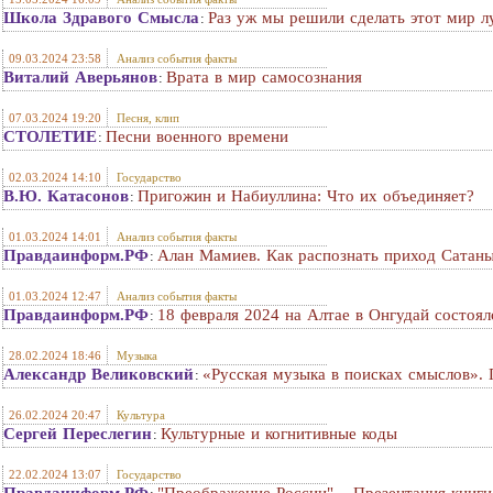
Школа Здравого Смысла
Раз уж мы решили сделать этот мир 
:
09.03.2024 23:58
Анализ события факты
Виталий Аверьянов
Врата в мир самосознания
:
07.03.2024 19:20
Песня, клип
СТОЛЕТИЕ
Песни военного времени
:
02.03.2024 14:10
Государство
В.Ю. Катасонов
Пригожин и Набиуллина: Что их объединяет?
:
01.03.2024 14:01
Анализ события факты
Правдаинформ.РФ
Алан Мамиев. Как распознать приход Сатан
:
01.03.2024 12:47
Анализ события факты
Правдаинформ.РФ
18 февраля 2024 на Алтае в Онгудай состо
:
28.02.2024 18:46
Музыка
Александр Великовский
«Русская музыка в поисках смыслов». 
:
26.02.2024 20:47
Культура
Сергей Переслегин
Культурные и когнитивные коды
:
22.02.2024 13:07
Государство