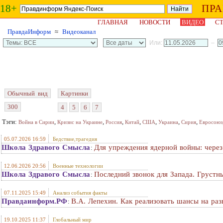
18+
ПР
ГЛАВНАЯ
НОВОСТИ
ВИДЕО
СТ
ПравдаИнформ
≈
Видеоканал
Или:
–
Обычный вид
Картинки
300
4
5
6
7
Тэги:
,
,
,
,
,
,
,
Война в Сирии
Кризис на Украине
Россия
Китай
США
Украина
Сирия
Евросоюз
05.07.2026 16:59
Бедствие,трагедия
Школа Здравого Смысла
Для упреждения ядерной войны: через
:
12.06.2026 20:56
Военные технологии
Школа Здравого Смысла
Последний звонок для Запада. Грустн
:
07.11.2025 15:49
Анализ события факты
Правдаинформ.РФ
В.А. Лепехин. Как реализовать шансы на раз
:
19.10.2025 11:37
Глобальный мир