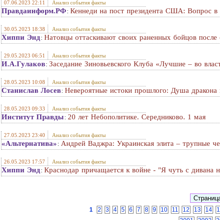
07.06.2023 22:11
Анализ события факты
Правдаинформ.РФ
Кеннеди на пост президента США: Вопрос в
:
30.05.2023 18:38
Анализ события факты
Хиппи Энд
Натовцы оттаскивают своих раненных бойцов после 
:
29.05.2023 06:51
Анализ события факты
И.А.Гулаков
Заседание Зиновьевского Клуба «Лучшие – во влас
:
28.05.2023 10:08
Анализ события факты
Станислав Лосев
Невероятные истоки прошлого: Душа дракона в
:
28.05.2023 09:33
Анализ события факты
Институт Правды
20 лет Небополитике. Середниково. 1 мая
:
27.05.2023 23:40
Анализ события факты
«Альтернатива»
Андрей Ваджра: Украинская элита – трупные ч
:
26.05.2023 17:57
Анализ события факты
Хиппи Энд
Краснодар причащается к войне - "Я чуть с дивана н
:
1
2
3
4
5
6
7
8
9
10
11
12
13
14
1