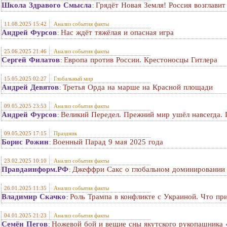
Школа Здравого Смысла
Грядёт Новая Земля! Россия возглави
:
11.08.2025 15:42
Анализ события факты
Андрей Фурсов
Нас ждёт тяжёлая и опасная игра
:
25.06.2025 21:46
Анализ события факты
Сергей Филатов
Европа против России. Крестоносцы Гитлера
:
15.05.2025 02:27
Глобальный мир
Андрей Девятов
Третья Орда на марше на Красной площади
:
09.05.2025 23:53
Анализ события факты
Андрей Фурсов
Великий Передел. Прежний мир ушёл навсегда. 
:
09.05.2025 17:15
Праздник
Борис Рожин
Военный Парад 9 мая 2025 года
:
23.02.2025 10:10
Анализ события факты
Правдаинформ.РФ
Джеффри Сакс о глобальном доминировании 
:
26.01.2025 11:35
Анализ события факты
Владимир Скачко
Роль Трампа в конфликте с Украиной. Что пр
:
04.01.2025 21:23
Анализ события факты
Семён Пегов
Ножевой бой и вещие сны якутского рукопашника 
: