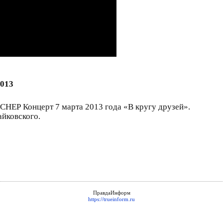
2013
НЕР Концерт 7 марта 2013 года «В кругу друзей».
айковского.
ПравдаИнформ
https://trueinform.ru