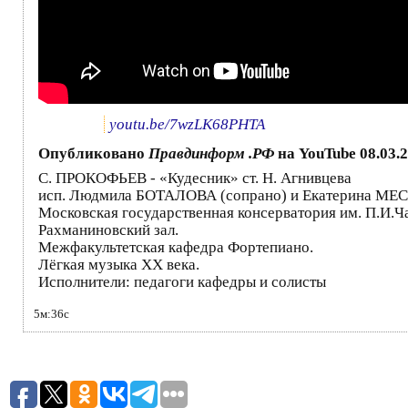
youtu.be/7wzLK68PHTA
Опубликовано
Правдинформ .РФ
на YouTube
08.03.
С. ПРОКОФЬЕВ - «Кудесник» ст. Н. Агнивцева
исп. Людмила БОТАЛОВА (сопрано) и Екатерина МЕСС
Московская государственная консерватория им. П.И.Ч
Рахманиновский зал.
Межфакультетская кафедра Фортепиано.
Лёгкая музыка XX века.
Исполнители: педагоги кафедры и солисты
5м:36с