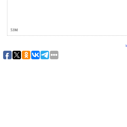
53М
h