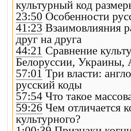
культурный код размер
23:50
Особенности русс
41:23
Взаимовлияния р
друг на друга
44:21
Сравнение культу
Белоруссии, Украины,
57:01
Три власти: англ
русский коды
57:54
Что такое массова
59:26
Чем отличается к
культурного?
1:00:39
Признаки когни