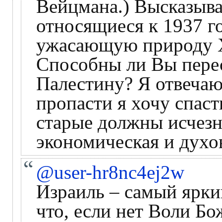
Вейцмана.) Высказыв
относящиеся к 1937 г
ужасающую природу Х
Способны ли Вы перес
Палестину? Я отвечаю
пропасти я хочу спаст
старые должны исчезн
экономическая и духов
@user-hr8nc4ej2w
Израиль – самый яркий
что, если нет Воли Бо