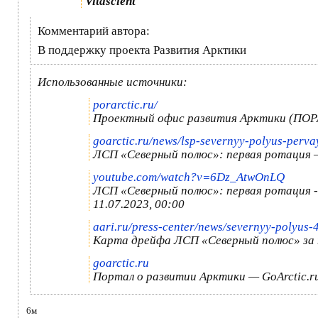
Vitascient
Комментарий автора:
В поддержку проекта Развития Арктики
Использованные источники:
porarctic.ru/
Проектный офис развития Арктики (ПОР
goarctic.ru/news/lsp-severnyy-polyus-pervay
ЛСП «Северный полюс»: первая ротация –
youtube.com/watch?v=6Dz_AtwOnLQ
ЛСП «Северный полюс»: первая ротация -
11.07.2023, 00:00
aari.ru/press-center/news/severnyy-polyus-
Карта дрейфа ЛСП «Северный полюс» за п
goarctic.ru
Портал о развитии Арктики — GoArctic.r
6м