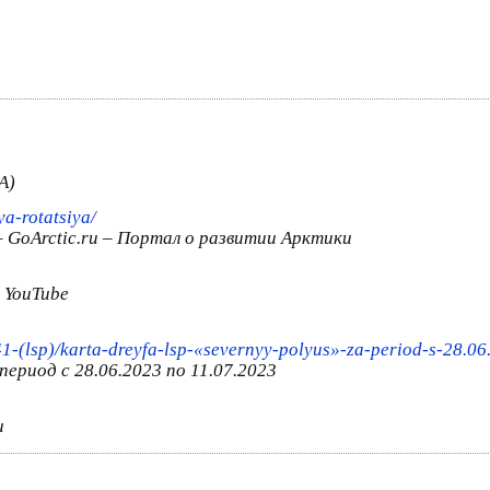
А)
a-rotatsiya/
 GoArctic.ru – Портал о развитии Арктики
 YouTube
41-(lsp)/karta-dreyfa-lsp-«severnyy-polyus»-za-period-s-28.0
ериод с 28.06.2023 по 11.07.2023
u