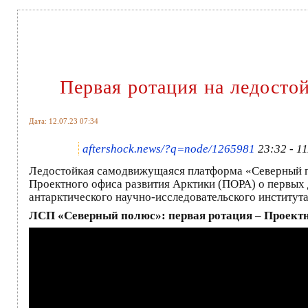
Первая ротация на ледосто
Дата: 12.07.23 07:34
aftershock.news/?q=node/1265981
23:32 - 1
Ледостойкая самодвижущаяся платформа «Северный п
Проектного офиса развития Арктики (ПОРА) о первых 
антарктического научно-исследовательского институт
ЛСП «Северный полюс»: первая ротация – Проектн