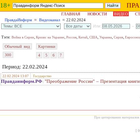
18+
ПР
ГЛАВНАЯ
НОВОСТИ
ВИДЕО
СТ
ПравдаИнформ
≈
Видеоканал
≈ 22.02.2024
Или:
–
Тэги:
,
,
,
,
,
,
,
Война в Сирии
Кризис на Украине
Россия
Китай
США
Украина
Сирия
Евросоюз
Обычный вид
Картинки
300
4
5
6
7
Период: 22.02.2024
22.02.2024 13:07
Государство
Правдаинформ.РФ
"Преображение России" – Презентация книги
:
При цитировании материалов с
[
0