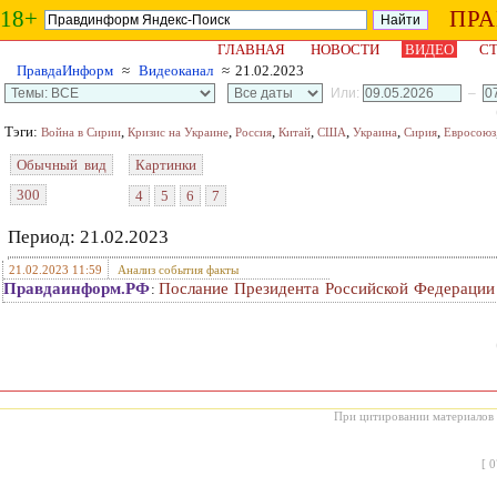
18+
ПР
ГЛАВНАЯ
НОВОСТИ
ВИДЕО
СТ
ПравдаИнформ
≈
Видеоканал
≈ 21.02.2023
Или:
–
Тэги:
,
,
,
,
,
,
,
Война в Сирии
Кризис на Украине
Россия
Китай
США
Украина
Сирия
Евросоюз
Обычный вид
Картинки
300
4
5
6
7
Период: 21.02.2023
21.02.2023 11:59
Анализ события факты
Правдаинформ.РФ
Послание Президента Российской Федераци
:
При цитировании материалов с
[
0