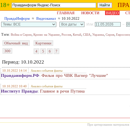
18+
ПР
ГЛАВНАЯ
НОВОСТИ
ВИДЕО
СТ
ПравдаИнформ
≈
Видеоканал
≈ 10.10.2022
Или:
–
Тэги:
,
,
,
,
,
,
,
Война в Сирии
Кризис на Украине
Россия
Китай
США
Украина
Сирия
Евросоюз
Обычный вид
Картинки
300
4
5
6
7
Период: 10.10.2022
10.10.2022 14:14
Анализ события факты
Правдаинформ.РФ
Фильм про ЧВК Вагнер "Лучшие"
:
10.10.2022 10:40
Анализ события факты
Институт Правды
Главное в речи Путина
:
При цитировании материалов с