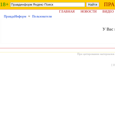
18+
ПР
ГЛАВНАЯ
НОВОСТИ
ВИДЕО
ПравдаИнформ
≈
Пользователи
У Вас 
При цитировании материалов с
[
0