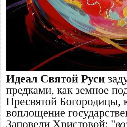
Идеал Святой Руси
зад
предками, как земное п
Пресвятой Богородицы, к
воплощение государстве
Заповеди Христовой: "
во