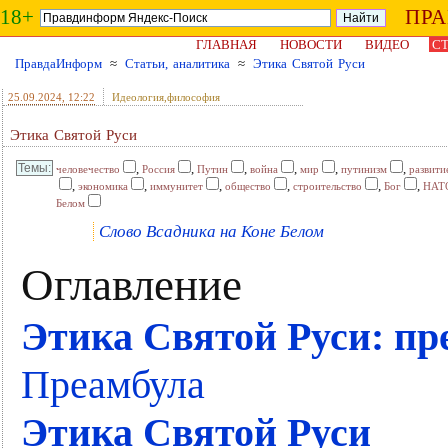
18+
ПР
ГЛАВНАЯ
НОВОСТИ
ВИДЕО
СТ
ПравдаИнформ
≈
Статьи, аналитика
≈
Этика Святой Руси
25.09.2024
, 12:22
Идеология,философия
Этика Святой Руси
,
,
,
,
,
,
человечество
Россия
Путин
война
мир
путинизм
развити
,
,
,
,
,
,
экономика
иммунитет
общество
строительство
Бог
НАТ
Белом
Слово Всадника на Коне Белом
Оглавление
Этика Святой Руси: пр
Преамбула
Этика Святой Руси