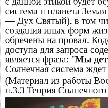
с данной этикой будет о
система и планета Земля
— Дух Святый), в том ч
создания иных форм жиз
обречены на провал. Ко
доступа для запроса сод
является фраза: "
Мы дет
Солнечная система ждет 
(Материал из работы Во
п.3.3 Теория Солнечного