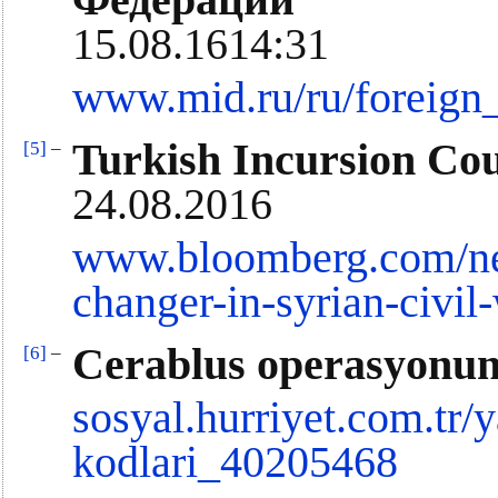
Федерации
15.08.1614:31
www.mid.ru/ru/foreign
Turkish Incursion Co
[5]
–
24.08.2016
www.bloomberg.com/new
changer-in-syrian-civil
Cerablus operasyonunu
[6]
–
sosyal.hurriyet.com.tr/
kodlari_40205468