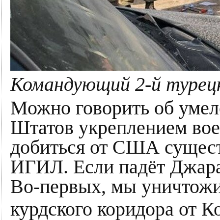
Командующий 2-й турецк
Можно говорить об уме
Штатов укреплением воен
добиться от США сущест
ИГИЛ. Если падёт Джараб
Во-первых, мы уничтожи
курдского коридора от К