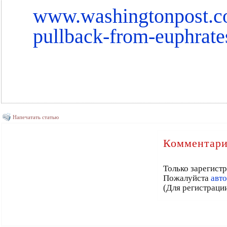
www.washingtonpost.co
pullback-from-euphrat
Напечатать статью
Комментари
Только зарегист
Пожалуйста
авт
(Для регистраци