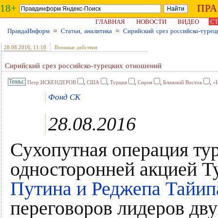
18+
ПР
ГЛАВНАЯ
НОВОСТИ
ВИДЕО
СТ
ПравдаИнформ
≈
Статьи, аналитика
≈
Сирийский срез российско-туре
28.08.2016
, 11:18
Военные действия
Сирийский срез российско-турецких отношений
,
,
,
,
,
Петр ИСКЕНДЕРОВ
США
Турция
Сирия
Ближний Восток
«И
Фонд СК
28.08.2016
Сухопутная операция тур
односторонней акцией Т
Путина и Реджепа Тайип
переговоров лидеров дву