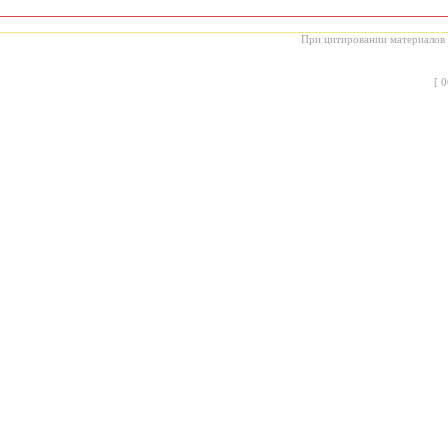
При цитировании материалов с
[
0