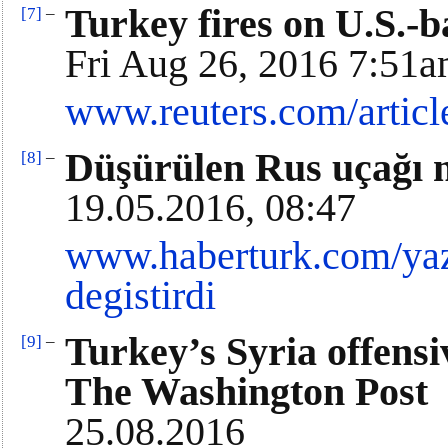
Turkey fires on U.S.-b
[7]
–
Fri Aug 26, 2016 7:51
www.reuters.com/articl
Düşürülen Rus uçağı n
[8]
–
19.05.2016, 08:47
www.haberturk.com/yaz
degistirdi
Turkey’s Syria offensi
[9]
–
The Washington Post
25.08.2016