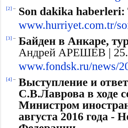
Son dakika haberleri:
[2]
–
www.hurriyet.com.tr/so
Байден в Анкаре, ту
[3]
–
Андрей АРЕШЕВ | 25.0
www.fondsk.ru/news/201
Выступление и отве
[4]
–
С.В.Лаврова в ходе 
Министром иностран
августа 2016 года -