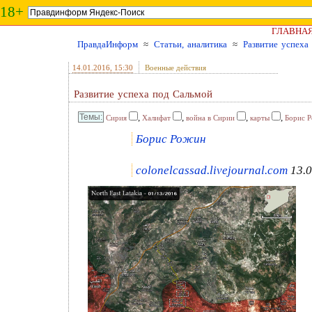
18+
ГЛАВНА
ПравдаИнформ
≈
Статьи, аналитика
≈
Развитие успеха
14.01.2016
, 15:30
Военные действия
Развитие успеха под Сальмой
,
,
,
,
Сирия
Халифат
война в Сирии
карты
Борис 
Борис Рожин
colonelcassad.livejournal.com
13.0