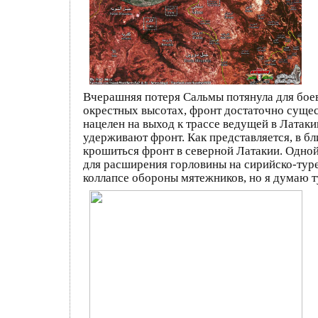
Вчерашняя потеря Сальмы потянула для боев
окрестных высотах, фронт достаточно сущест
нацелен на выход к трассе ведущей в Латак
удерживают фронт. Как представляется, в б
крошиться фронт в северной Латакии. Одной
для расширения горловины на сирийско-туре
коллапсе обороны мятежников, но я думаю т