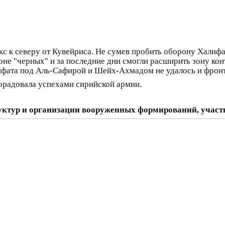
с к северу от Кувейриса. Не сумев пробить оборону Халиф
не "черных" и за последние дни смогли расширить зону конт
ифата под Аль-Сафирой и Шейх-Ахмадом не удалось и фронт 
порадовала успехами сирийской армии.
уктур и организации вооруженных формирований, учас