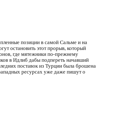
пленные позиции в самой Сальме и на
огут остановить этот прорыв, который
йонов, где мятежники по-прежнему
иков в Идлиб дабы подпереть начавший
оследних поставок из Турции была брошена
 западных ресурсах уже даже пишут о