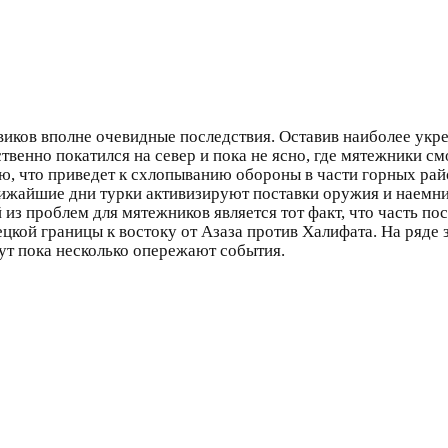
иков вполне очевидные последствия. Оставив наиболее укре
венно покатился на север и пока не ясно, где мятежники см
ию, что приведет к схлопыванию обороны в части горных ра
лижайшие дни турки активизируют поставки оружия и наемн
 из проблем для мятежников является тот факт, что часть п
цкой границы к востоку от Азаза против Халифата. На ряде
ут пока несколько опережают события.