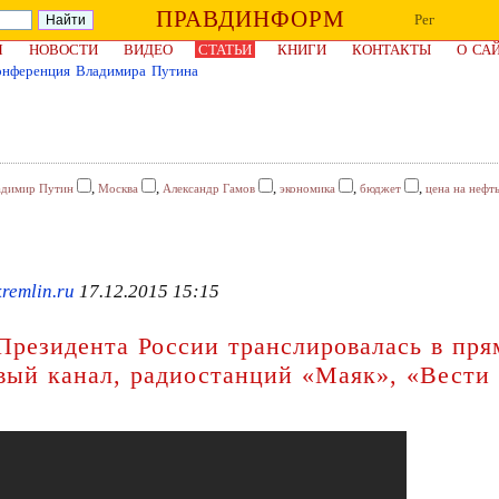
ПРАВДИНФОРМ
Рег
Я
НОВОСТИ
ВИДЕО
СТАТЬИ
КНИГИ
КОНТАКТЫ
О СА
онференция Владимира Путина
,
,
,
,
,
адимир Путин
Москва
Александр Гамов
экономика
бюджет
цена на нефт
remlin.ru
17.12.2015 15:15
Президента России транслировалась в пря
рвый канал, радиостанций «Маяк», «Вести