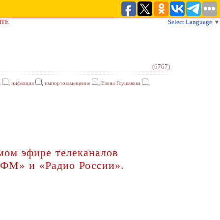
ЙТЕ
Select Language
▼
(6767)
,
,
,
,
ь
инфляция
импортозамещение
Елена Глушакова
мом эфире телеканалов
 ФМ» и «Радио России».