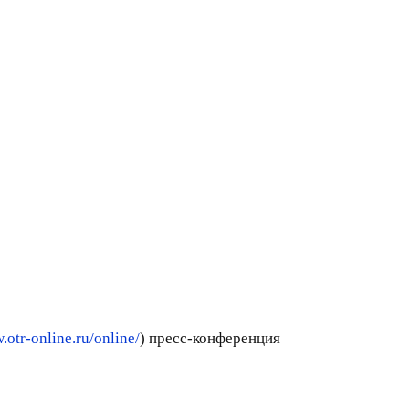
.otr-online.ru/online/
) пресс-конференция