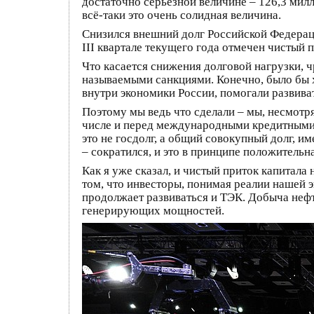
достаточно серьёзной величине – 126,3 мил
всё‑таки это очень солидная величина.
Снизился внешний долг Российской Федераци
III квартале текущего года отмечен чистый п
Что касается снижения долговой нагрузки, 
называемыми санкциями. Конечно, было бы х
внутри экономики России, помогали развиват
Поэтому мы ведь что сделали – мы, несмотр
числе и перед международными кредитными 
это не госдолг, а общий совокупный долг, 
– сократился, и это в принципе положительн
Как я уже сказал, и чистый приток капитала 
том, что инвесторы, понимая реалии нашей э
продолжает развиваться и ТЭК. Добыча нефти
генерирующих мощностей.