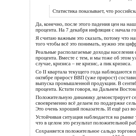
Статистика показывает, что российска
Да, конечно, после этого падения цен на н
процента. На 7 декабря инфляция с начала го
Я считаю важным это сказать, потому что на
того чтобы всё это понимать, нужно эти цифр
Реальные располагаемые доходы населения со
процента. Вместе с тем, и мы тоже об этом у
случае, кризиса – не кризис, а пик кризиса.
Со II квартала текущего года наблюдаются п
октябре прирост ВВП (уже прирост) состави
выпуска промышленной продукции. В сентябр
процента. Кстати говоря, на Дальнем Восто
Положительную динамику демонстрирует сельс
своевременно всё делаем по поддержке сельс
Это очень хороший показатель. И ещё раз во
Устойчивая ситуация наблюдается на рынке т
что в целом это результат положительной ра
Сохраняется положительное сальдо торговог