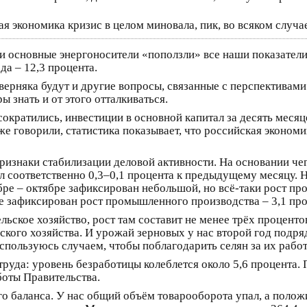
я экономика кризис в целом миновала, пик, во всяком случае,
аши основные энергоносители «поползли» все наши показател
да – 12,3 процента.
верняка будут и другие вопросы, связанные с перспективами
ы знать и от этого отталкиваться.
кратились, инвестиции в основной капитал за десять месяце
же говорили, статистика показывает, что российская экономи
ризнаки стабилизации деловой активности. На основании че
л соответственно 0,3–0,1 процента к предыдущему месяцу. Н
е – октябре зафиксирован небольшой, но всё‑таки рост пр
ке зафиксирован рост промышленного производства – 3,1 про
кое хозяйство, рост там составит не менее трёх процентов.
кого хозяйства. И урожай зерновых у нас второй год подряд
спользуюсь случаем, чтобы поблагодарить селян за их работ
руда: уровень безработицы колеблется около 5,6 процента.
боты Правительства.
о баланса. У нас общий объём товарооборота упал, а полож