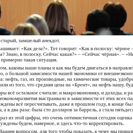
 старый, замшелый анекдот.
ашивает: «Как дела?». Тот говорит: «Как в полоску: чёрное 
? Знаю, в полоску. Сейчас какая?» – «Сейчас чёрная». – «Не
с примерно такая ситуация.
 том, каковы наши планы и как мы будем двигаться в направл
ию, о большой зависимости нашей экономики от внешнеэкон
: нефть, газ, их производные, на химические товары, удобре
или из того, что средняя цена на «Брент», на нефть нашу, бу
фры всё остальное считали: и макроэкономику, и доходы, и 
нэкономразвития выстраивало в зависимости от этих всех па
нуждены всё пересчитывать, даже в прошлом году, в конце б
, а в два раза: была сто долларов за баррель, а стала пятьдес
з из этой цифры, это очень оптимистичная сегодня оценка –
уждены будем, наверное, и здесь что‑то корректировать.
 Вашим вопросом, для того чтобы показать, к чему мы пришл