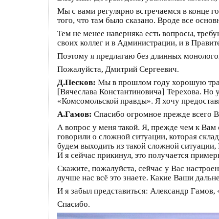
Мы с вами регулярно встречаемся в конце го
того, что там было сказано. Вроде все осн
Тем не менее наверняка есть вопросы, требу
своих коллег и в Администрации, и в Прави
Поэтому я предлагаю без длинных монологов,
Пожалуйста, Дмитрий Сергеевич.
Д.Песков:
Мы в прошлом году хорошую трад
[Вячеслава Константиновича] Терехова. Но 
«Комсомольской правды». Я хочу предостав
А.Гамов:
Спасибо огромное прежде всего В
А вопрос у меня такой. Я, прежде чем к Ва
говорили о сложной ситуации, которая склад
будем выходить из такой сложной ситуации, 
И я сейчас прикинул, это получается пример
Скажите, пожалуйста, сейчас у Вас настрое
лучше нас всё это знаете. Какие Ваши даль
И я забыл представиться: Александр Гамов, 
Спасибо.