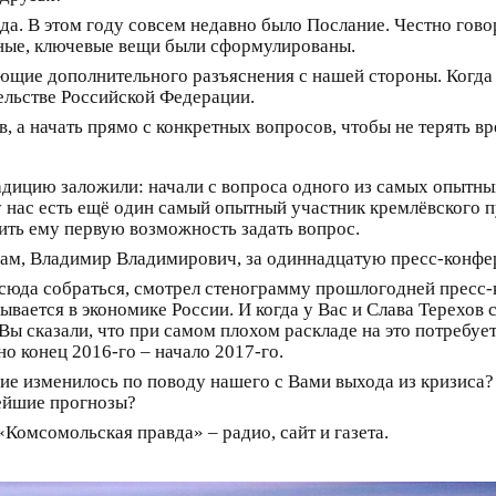
да. В этом году совсем недавно было Послание. Честно говор
овные, ключевые вещи были сформулированы.
ющие дополнительного разъяснения с нашей стороны. Когда я
тельстве Российской Федерации.
 а начать прямо с конкретных вопросов, чтобы не терять вр
ицию заложили: начали с вопроса одного из самых опытных
у нас есть ещё один самый опытный участник кремлёвского п
ить ему первую возможность задать вопрос.
ам, Владимир Владимирович, за одиннадцатую пресс-конфе
м сюда собраться, смотрел стенограмму прошлогодней пресс-
ывается в экономике России. И когда у Вас и Слава Терехов 
Вы сказали, что при самом плохом раскладе на это потребует
но конец 2016‑го – начало 2017‑го.
ние изменилось по поводу нашего с Вами выхода из кризиса?
нейшие прогнозы?
«Комсомольская правда» – радио, сайт и газета.