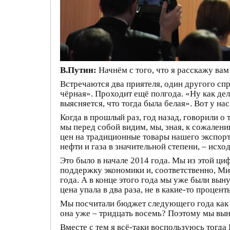
В.Путин:
Начнём с того, что я расскажу вам
Встречаются два приятеля, один другого спр
чёрная». Проходит ещё полгода. «Ну как дела
выясняется, что тогда была белая». Вот у на
Когда в прошлый раз, год назад, говорили о
мы перед собой видим, мы, зная, к сожален
цен на традиционные товары нашего экспорта
нефти и газа в значительной степени, – исход
Это было в начале 2014 года. Мы из этой ци
поддержку экономики и, соответственно, Ми
года. А в конце этого года мы уже были вы
цена упала в два раза, не в какие‑то проценты
Мы посчитали бюджет следующего года как ра
она уже – тридцать восемь? Поэтому мы вын
Вместе с тем я всё‑таки воспользуюсь тогда