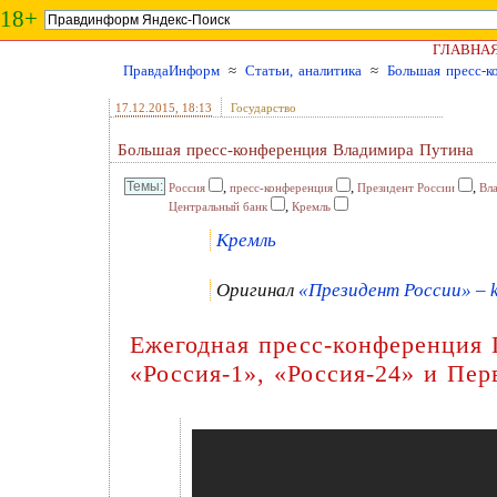
18+
ГЛАВНА
ПравдаИнформ
≈
Статьи, аналитика
≈
Большая пресс-к
17.12.2015
, 18:13
Государство
Большая пресс-конференция Владимира Путина
,
,
,
Россия
пресс-конференция
Президент России
Вл
,
Центральный банк
Кремль
Кремль
Оригинал
«Президент России» – k
Ежегодная пресс-конференция 
«Россия-1», «Россия-24» и Пе