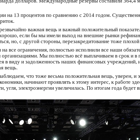
лиарда долларов. Международные резервы составили 364,4 м
и на 13 процентов по сравнению с 2014 годом. Существенно 
риток.
чрезвычайно важная вещь и важный положительный показатель
орошо, если бы мы имели выход на внешние рынки рефинанс
ься, но, с другой стороны, перезакредитование тоже плохой
я на все ограничения, полностью исполнили все наши обязат
организациями. Мы полностью всё выплачиваем в срок и в 
имея в виду и задолженность наших финансовых учреждений, 
ая вещь.
наблюдаем, что тоже весьма положительная вещь, уверен, и э
кономики, начинают проявлять к этому интерес, к работе зд
, угля, электроэнергии увеличилась. По итогам года будет в