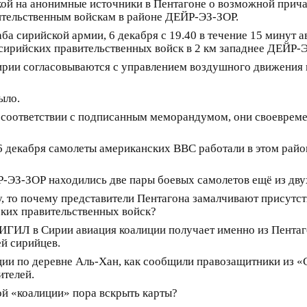
й на анонимные источники в Пентагоне о возможной прича
вительственным войскам в районе ДЕЙР-ЭЗ-ЗОР.
ба сирийской армии, 6 декабря с 19.40 в течение 15 минут 
сирийских правительственных войск в 2 км западнее ДЕЙР-ЭЗ
ирии согласовываются с управлением воздушного движения
ыло.
 в соответствии с подписанным меморандумом, они своевре
6 декабря самолеты американских ВВС работали в этом район
ЕЙР-ЭЗ-ЗОР находились две пары боевых самолетов ещё из дву
, то почему представители Пентагона замалчивают присутств
ских правительственных войск?
 ИГИЛ в Сирии авиация коалиции получает именно из Пентаг
ей сирийцев.
иции по деревне Аль-Хан, как сообщили правозащитники из «
ителей.
ой «коалиции» пора вскрыть карты?