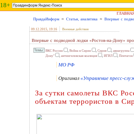
18+
ГЛАВНА
ПравдаИнформ
≈
Статьи, аналитика
≈
Впервые с подво
09.12.2015
, 19:16
Военные действия
Впервые с подводной лодки «Ростов-на-Дону» про
,
,
,
ВКС России
Война в Сирии
Сирия
авиагруппа
,
,
,
Дону"
антиигиловская коалиция
ИГИЛ
Пентагон
МО РФ
Оригинал
«Управление пресс-слу
За сутки самолеты ВКС Рос
объектам террористов в Си