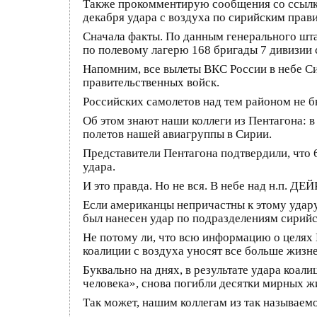
Также прокомментирую сообщения со ссылко
декабря удара с воздуха по сирийским пра
Сначала факты. По данным генерального шта
по полевому лагерю 168 бригады 7 дивизии 
Напомним, все вылеты ВКС России в небе С
правительственных войск.
Российских самолетов над тем районом не б
Об этом знают наши коллеги из Пентагона:
полетов нашей авиагруппы в Сирии.
Представители Пентагона подтвердили, что 
удара.
И это правда. Но не вся. В небе над н.п. Д
Если американцы непричастны к этому удару
был нанесен удар по подразделениям сирий
Не потому ли, что всю информацию о целях
коалиции с воздуха уносят все больше жизн
Буквально на днях, в результате удара коал
человека», снова погибли десятки мирных ж
Так может, нашим коллегам из так называем