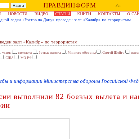
ПРАВДИНФОРМ
Рег
Я
НОВОСТИ
ВИДЕО
СТАТЬИ
КНИГИ
КОНТАКТЫ
О СА
дной лодки «Ростов-на-Дону» проведен залп «Калибр» по террористам
веден залп «Калибр» по террористам
,
,
,
,
,
,
удары
самолеты
боевые вылеты
Министр обороны
Сергей Шойгу
высо
,
,
США
МО РФ
жбы и информации Министерства обороны Российской Федер
сии выполнили 82 боевых вылета и на
рии