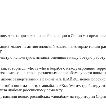
ние, что на протяжении всей операции в Сирии мы представ
наших коллег из антиигиловской коалиции, которые только р
р.
зачастую используют, пытаясь оценивать нашу боевую работ
 как говорится, who is who в борьбе с международным терр
тся критикой, пытаясь различными способами увести вниман
 якобы развертывании в районе н.п. ШАЙРАТ новой российс
 чтобы понимать, что с авиабазы «Хмеймим», где базируетс
олёта любому российскому самолету.
ертывании новых российских «авиабаз» на территории Сири