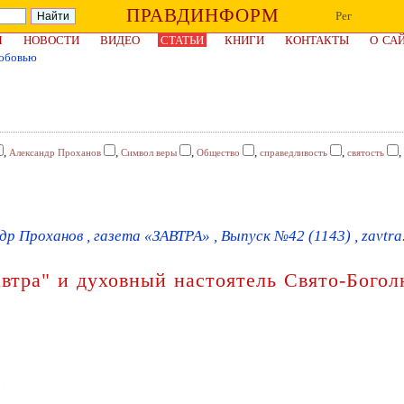
ПРАВДИНФОРМ
Рег
Я
НОВОСТИ
ВИДЕО
СТАТЬИ
КНИГИ
КОНТАКТЫ
О СА
юбовью
,
,
,
,
,
,
Александр Проханов
Символ веры
Общество
справедливость
святость
др Проханов , газета «ЗАВТРА» , Выпуск №42 (1143) , zavtra
автра" и духовный настоятель Свято-Бого