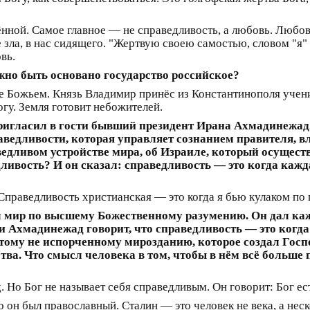
ённой. Самое главное — не справедливость, а любовь. Любов
 зла, в нас сидящего. "Жертвую своею самостью, словом "я"
вь.
но быть основано государство российское?
не Божьем. Князь Владимир принёс из Константинополя учен
гу. Земля готовит небожителей.
игласил в гости бывший президент Ирана Ахмадинежад.
раведливости, которая управляет сознанием правителя, 
аведливом устройстве мира, об Израиле, который осущес
едливость? И он сказал: справедливость — это когда каж
Справедливость христианская — это когда я бью кулаком по г
мир по высшему Божественному разумению. Он дал каж
 Ахмадинежад говорит, что справедливость — это когда
к тому не испорченному мирозданию, которое создал Госп
тва. Что смысл человека в том, чтобы в нём всё больше
 Но Бог не называет себя справедливым. Он говорит: Бог ес
он был православный. Сталин — это человек не века, а неск