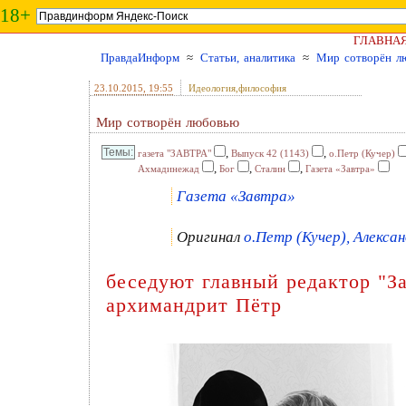
18+
ГЛАВНА
ПравдаИнформ
≈
Статьи, аналитика
≈
Мир сотворён л
23.10.2015
, 19:55
Идеология,философия
Мир сотворён любовью
,
,
газета "ЗАВТРА"
Выпуск 42 (1143)
о.Петр (Кучер)
,
,
,
Ахмадинежад
Бог
Сталин
Газета «Завтра»
Газета «Завтра»
Оригинал
о.Петр (Кучер), Алексан
беседуют главный редактор "З
архимандрит Пётр