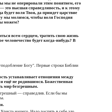
бы мы не оперировали этим понятием, его
 — это высшая справедливость, и к этому
а будет воля Твоя, да приидет царствие
ему мы молимся, чтобы воля Господня
 мы можем?
ться всем сердцем, тратить свою жизнь
ое человечество будет когда-нибудь? В
"уподобление Богу". Первые строки Библии
ость устанавливает отношения между
м и ещё не родившимся. Божественная
ать мир безгрешным.
езгрешный — справедлив. Если бы мы
бы.
и.
 Христа нашего. Надо распять в себе зло,