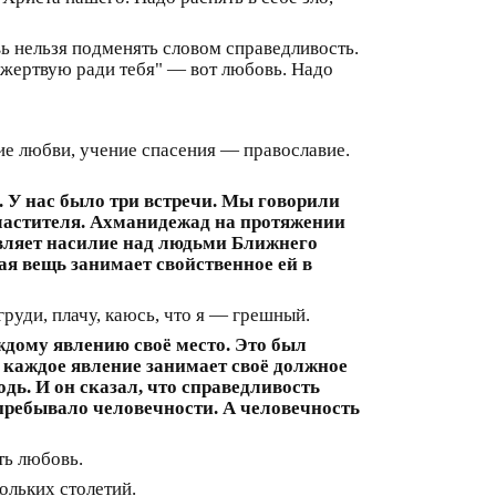
ь нельзя подменять словом справедливость.
 жертвую ради тебя" — вот любовь. Надо
ие любви, учение спасения — православие.
 У нас было три встречи. Мы говорили
властителя. Ахманидежад на протяжении
твляет насилие над людьми Ближнего
дая вещь занимает свойственное ей в
руди, плачу, каюсь, что я — грешный.
дому явлению своё место. Это был
 каждое явление занимает своё должное
одь. И он сказал, что справедливость
 пребывало человечности. А человечность
ть любовь.
ольких столетий.