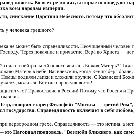
аведливость. Во всех религиях, которые исповедуют на
изка всем народам империи.
сути, снискание Царствия Небесного, потому что абсолю
ть у человека грешного?
овека не может быть справедливости. Неочищенный человек 
осподу. Через покаяние и причастие. Вера во Христа — исти
2 года на нейтральной полосе явилась Божия Матерь? Тогда 
ожию Матерь в небе. Василевский, когда Кёнигсберг брали
. Немцы подняли лапки и сложили оружие. С Казанской Бож
лучался, молился. Вот где справедливость!
ащитил что? Православие в России! Потому что Россия и Пр
главное.
ётр, говорил старец Филофей: "Москва — третий Рим",
л государства. Справедливость включает в себя любовь,
при первородном грехе. Справедливость — это истина, а ист
то Нагорная проповедь. "Возлюби ближнего, как самог