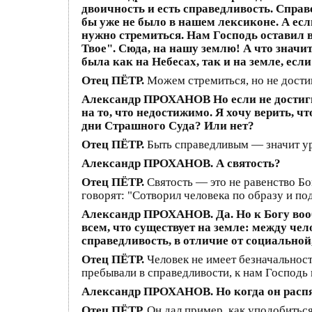
двоичность и есть справедливость. Справ
бы уже не было в нашем лексиконе. А есл
нужно стремиться. Нам Господь оставил в
Твое". Сюда, на нашу землю! А что значи
была как на Небесах, так и на земле, ес
Отец ПЁТР.
Можем стремиться, но не дости
Александр ПРОХАНОВ Но если не достигне
на то, что недостижимо. Я хочу верить, ч
дни Страшного Суда? Или нет?
Отец ПЁТР.
Быть справедливым — значит ур
Александр ПРОХАНОВ. А святость?
Отец ПЁТР.
Святость — это не равенство Бо
говорят: "Сотворил человека по образу и по
Александр ПРОХАНОВ. Да. Но к Богу воо
всем, что существует на земле: между че
справедливость, в отличие от социальной
Отец ПЁТР.
Человек не имеет безначальнос
пребывали в справедливости, к нам Господь н
Александр ПРОХАНОВ. Но когда он распял
Отец ПЁТР.
Он дал пример, как уподобиться