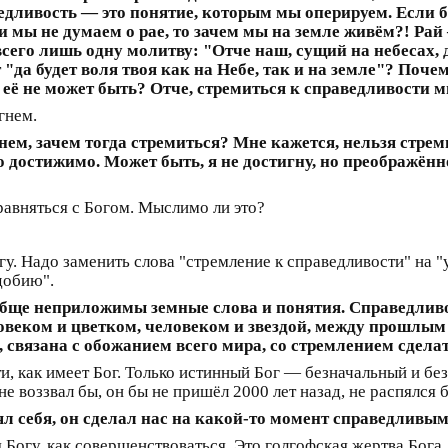
едливость — это понятие, которым мы оперируем. Если 
и мы не думаем о рае, то зачем мы на земле живём?! Рай
сего лишь одну молитву: "Отче наш, сущий на небесах, д
т "да будет воля твоя как на Небе, так и на земле"? Поч
ли её не может быть? Отче, стремиться к справедливости
гнем.
м, зачем тогда стремиться? Мне кажется, нельзя стреми
то достижимо. Может быть, я не достигну, но преображённ
авняться с Богом. Мыслимо ли это?
гу. Надо заменить слова "стремление к справедливости" на 
добию".
бще неприложимы земные слова и понятия. Справедлив
ловеком и цветком, человеком и звездой, между прошлы
, связана с обожанием всего мира, со стремлением сдел
ти, как имеет Бог. Только истинный Бог — безначальный и б
е воззвал бы, он бы не пришёл 2000 лет назад, не распялся 
 себя, он сделал нас на какой-то момент справедливым
 Богу, как совершенствоваться. Это голгофская жертва Бога,