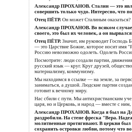
Александр ПРОХАНОВ. Сталин — это явле
совершить только чудо. Интересно, что п
Отец ПЁТР.
Он может Сталиным оказаться?
Александр ПРОХАНОВ. Во всяком случае, 
своего, это был их человек, а он вырвался
Отец ПЁТР.
Значит, им руководит Господь Б
— это Царствие Божие, которое носит имя "Р
Россию невозможно одолеть. Одолеть Росси
Посмотрите: люди создали партии, движения
русский язык — круг. Круг друзей, общество
материализму, коммунизму.
Мы находимся в ссылке — на земле, за перво
заниматься, а душой. Людские партии создан
готовит к вечному миру.
Нас сбили с пути. Мы антихристианским учен
царя, но и Церковь, и народ — вместе с ним
Александр ПРОХАНОВ. Когда я был на Дон
раздробили. На стене фреска "Вера. Наде
молитвенные протягивают. В церкви был б
сохранить островки любви, потому что во