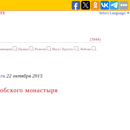
ЙТЕ
Select Language
▼
(3944)
,
,
,
,
,
империя
Правда
Религия
Иисус Христос
Любовь
.ru
22 октября 2015
любского монастыря