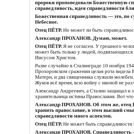
пророки проповедовали Божественную спр
справедливость, идея справедливости бл
Божественная справедливость — это, по 
Небесное.
Отец ПЁТР.
Но может ли быть справедливос
Александр ПРОХАНОВ. Думаю, может.
Отец ПЁТР.
Я не согласен. У грешного чел
может быть только у людей, подвязающихся Г
Иисусом Христом.
Разве случайно в Сталинграде 10 ноября 194
Прохоровском сражении целая рота видела Б
Матери, и два священника служили молебен
Жуков всё время, всю войну с иконой не раз
Александр Андреевич, а Сталин защищал и з
хранительница истины Православия. Вот что 
Александр ПРОХАНОВ. Об этом же, отец П
хранить православие, в этом высший смыс
справедливости много аспектов.
Отец ПЁТР.
Не может быть справедливости 
Александр ПРОХАНОВ. Справедливость — э