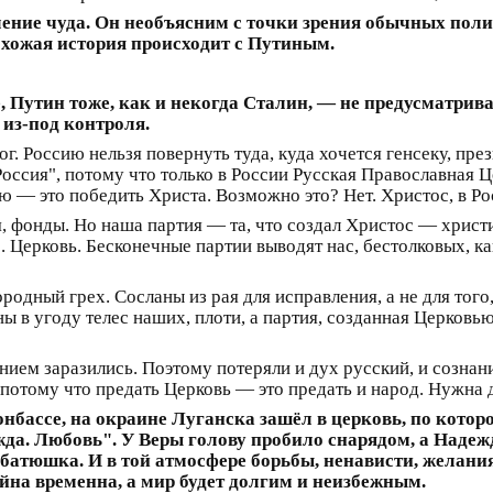
ние чуда. Он необъясним с точки зрения обычных поли
охожая история происходит с Путиным.
Путин тоже, как и некогда Сталин, — не предусматривал
 из-под контроля.
ог. Россию нельзя повернуть туда, куда хочется генсеку, пре
оссия", потому что только в России Русская Православная 
ю — это победить Христа. Возможно это? Нет. Христос, в Р
, фонды. Но наша партия — та, что создал Христос — христи
. Церковь. Бесконечные партии выводят нас, бестолковых, ка
родный грех. Сосланы из рая для исправления, а не для того
ы в угоду телес наших, плоти, а партия, созданная Церковью
ием заразились. Поэтому потеряли и дух русский, и сознани
, потому что предать Церковь — это предать и народ. Нужна 
бассе, на окраине Луганска зашёл в церковь, по которо
жда. Любовь". У Веры голову пробило снарядом, а Надеж
атюшка. И в той атмосфере борьбы, ненависти, желания 
йна временна, а мир будет долгим и неизбежным.