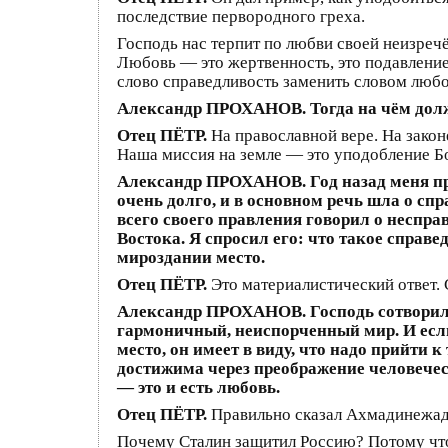
последствие первородного греха.
Господь нас терпит по любви своей неизреч
Любовь — это жертвенность, это подавление
слово справедливость заменить словом любо
Александр ПРОХАНОВ. Тогда на чём долж
Отец ПЁТР.
На православной вере. На зако
Наша миссия на земле — это уподобление Бо
Александр ПРОХАНОВ. Год назад меня пр
очень долго, и в основном речь шла о сп
всего своего правления говорил о неспр
Востока. Я спросил его: что такое справ
мироздании место.
Отец ПЁТР.
Это материалистический ответ. 
Александр ПРОХАНОВ. Господь сотворил 
гармоничный, неиспорченный мир. И если
место, он имеет в виду, что надо прийти 
достижима через преображение человечес
— это и есть любовь.
Отец ПЁТР.
Правильно сказал Ахмадинежад.
Почему Сталин защитил Россию? Потому что 