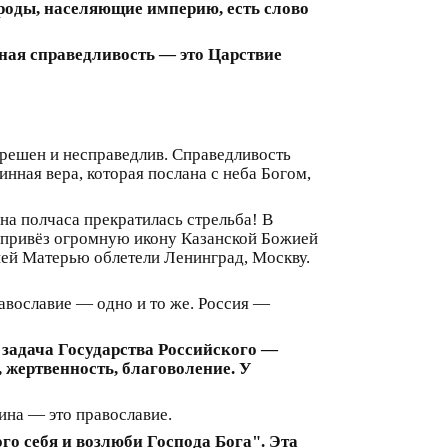
роды, населяющие империю, есть слово
тная справедливость — это Царствие
грешен и несправедлив. Справедливость
нная вера, которая послана с неба Богом,
на полчаса прекратилась стрельба! В
, привёз огромную икону Казанской Божией
ией Матерью облетели Ленинград, Москву.
авославие — одно и то же. Россия —
 задача Государства Российского —
 жертвенность, благоволение. У
ина — это православие.
о себя и возлюби Господа Бога". Эта