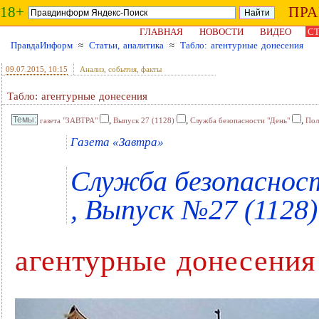
18+
ПР
ГЛАВНАЯ
НОВОСТИ
ВИДЕО
СТ
ПравдаИнформ
≈
Статьи, аналитика
≈
Табло: агентурные донесения
09.07.2015
, 10:15
Анализ, события, факты
Табло: агентурные донесения
,
,
,
газета "ЗАВТРА"
Выпуск 27 (1128)
Служба безопасности "День"
Пол
Газета «Завтра»
Служба безопасност
, Выпуск №27 (1128) 
агентурные донесения