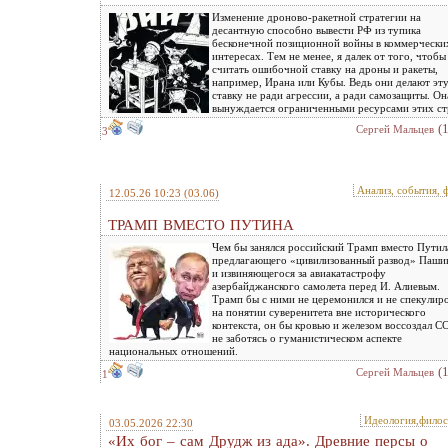
Изменение дроново-ракетной стратегии на
десантную способно вывести РФ из тупика
бесконечной позиционной войны в коммерчески
интересах. Тем не менее, я далек от того, чтобы
считать ошибочной ставку на дроны и ракеты,
например, Ирана или Кубы. Ведь они делают эт
ставку не ради агрессии, а ради самозащиты. Он
вынуждается ограниченными ресурсами этих ст
(
Сергей Мальцев
3
Анализ, события, 
12.05.26 10:23
(03.06)
ТРАМП ВМЕСТО ПУТИНА
Чем бы занялся российский Трамп вместо Путил
предлагающего «цивилизованный развод» Паши
и извиняющегося за авиакатастрофу
азербайджанского самолета перед И. Алиевым.
Трамп бы с ними не церемонился и не спекулир
на понятии суверенитета вне исторического
контекста, он бы кровью и железом воссоздал С
не заботясь о гуманистическом аспекте
национальных отношений.
(
Сергей Мальцев
1
Идеология,фило
03.05.2026 22:30
«Их бог – сам Друдж из ада». Древние персы о