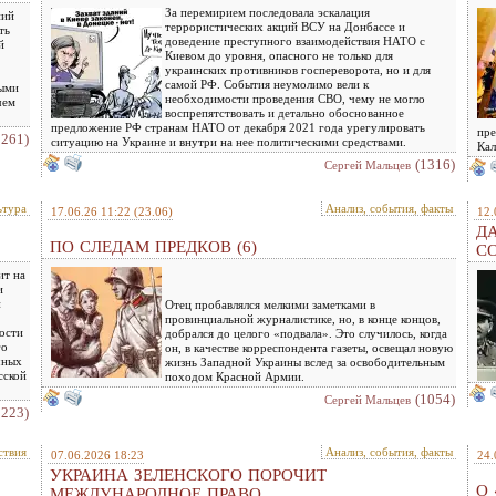
За перемирием последовала эскалация
ний
террористических акций ВСУ на Донбассе и
ть
доведение преступного взаимодействия НАТО с
й
Киевом до уровня, опасного не только для
украинских противников госпереворота, но и для
самой РФ. События неумолимо вели к
ными
необходимости проведения СВО, чему не могло
чем
воспрепятствовать и детально обоснованное
предложение РФ странам НАТО от декабря 2021 года урегулировать
пре
1261)
ситуацию на Украине и внутри на нее политическими средствами.
Кал
(1316)
Сергей Мальцев
ьтура
Анализ, события, факты
17.06.26 11:22
(23.06)
12.
ДА
ПО СЛЕДАМ ПРЕДКОВ (6)
С
ит на
и
й
Отец пробавлялся мелкими заметками в
провинциальной журналистике, но, в конце концов,
ости
добрался до целого «подвала». Это случилось, когда
го
он, в качестве корреспондента газеты, освещал новую
чных
жизнь Западной Украины вслед за освободительным
сской
походом Красной Армии.
(1054)
Сергей Мальцев
1223)
ствия
Анализ, события, факты
07.06.2026 18:23
24.
УКРАИНА ЗЕЛЕНСКОГО ПОРОЧИТ
О 
МЕЖДУНАРОДНОЕ ПРАВО