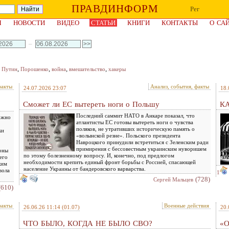
ПРАВДИНФОРМ
Рег
Я
НОВОСТИ
ВИДЕО
СТАТЬИ
КНИГИ
КОНТАКТЫ
О СА
–
,
,
,
,
,
Путин
Порошенко
война
вмешательство
хакеры
факты
Анализ, события, факты
24.07.2026 23:07
18.
Сможет ли ЕС вытереть ноги о Польшу
К
Последний саммит НАТО в Анкаре показал, что
ожно
атлантисты ЕС готовы вытереть ноги о чувства
поляков, не утративших историческую память о
ки
«волынской резне». Польского президента
Навроцкого принудили встретиться с Зеленским ради
примирения с бессовестным украинским нуворишем
роны
по этому болезненному вопросу. И, конечно, под предлогом
его
необходимости крепить единый фронт борьбы с Россией, спасающей
ким
население Украины от бандеровского варварства.
вола
1
(728)
Сергей Мальцев
(610)
факты
Военные действия
26.06.26 11:14
(01.07)
20.
ЧТО БЫЛО, КОГДА НЕ БЫЛО СВО?
«О