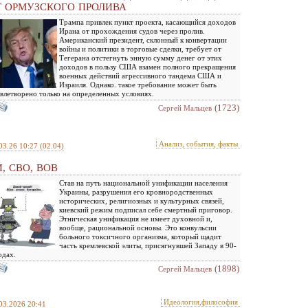
Т ОРМУЗСКОГО ПРОЛИВА
Трампа привлек пункт проекта, касающийся доходов
Ирана от прохождения судов через пролив.
Американский президент, склонный к конвертации
войны и политики в торговые сделки, требует от
Тегерана отстегнуть энную сумму денег от этих
доходов в пользу США взамен полного прекращения
военных действий агрессивного тандема США и
Израиля. Однако. такое требование может быть
влетворено только на определенных условиях.
(1723)
Сергей Мальцев
Анализ, события, факты
03.26 10:27
(02.04)
, СВО, ВОВ
Став на путь национальной унификации населения
Украины, разрушения его кровнородственных
исторических, религиозных и культурных связей,
киевский режим подписал себе смертный приговор.
Этническая унификация не имеет духовной и,
вообще, рациональной основы. Это конвульсии
больного токсичного организма, который щадит
часть кремлевской элиты, присягнувшей Западу в 90-
одах.
(1898)
Сергей Мальцев
Идеология,философия
03.2026 20:41