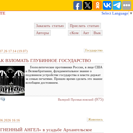
ЙТЕ
Select Language
▼
Заказать статью
Прислать статью
Авторы
сКом
Акт
Вык
Государство
07.26 17:14
(19.07)
АК ВЗЛОМАТЬ ГЛУБИННОЕ ГОСУДАРСТВО
Геополитические противники России, в лице США
и Великобритании, фундаментальное знание о
подлинном устройстве государства и власти держат
за семью печатями. Пришло время сделать это знание
всеобщим достоянием.
(975)
Валерий Промысловский
Живопись
06.2026 16:16
ГНЕННЫЙ АНГЕЛ» в усадьбе Архангельское