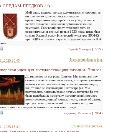
 СЛЕДАМ ПРЕДКОВ (1)
Мой дядя, видимо, не раз задумывался, спортсмен ли
он или нечто другое, пока последние
организационные мероприятия не убедили его в
необходимости и важности добиваться звания
чемпиона. Советский спорт стал выходить на
реалистичный и верный путь в 1923 году, когда был
создан Высший совет физической культуры (ВСФК)
при ВЦИК во главе с наркомом здравоохранения Н.А.
машко.
(1559)
Сергей Мальцев
Идеология,философия
11.2025 20:45
перская идея для государства-цивилизации. Эпилог
Драма истории сыграна. Эпилог. Мы начинали эту
статью с констатации того факта, что трансгуманизм
является естественным концом нашей цивилизации,
или точнее её закономерной катастрофы. Мы
постарались показать также почему катастрофа эта
была неизбежна: поскольку исторический процесс
имеет революционный смысл, и есть, таким образом,
процесс катастрофический, то и конец истории
етает смысл последней эсхатологической катастрофы
(1964)
Владимир Можегов
Финансовая система
11.2025 18:34