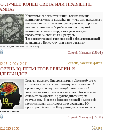
ТО ЛУЧШЕ КОНЕЦ СВЕТА ИЛИ ПРАВЛЕНИЕ
РАМПА?
Некоторые соотечественники, восхваляющие
капиталистическую помойку по глупости, невежеству
или склонности к вещизму, усматривают в Трампе
некоего союзника в борьбе за многополярный
капиталистический мир, в котором каждый
полагается на свои силы и ресурсы.
Террористический гангстерский рейд американской
военщины в Венесуэлу они даже считают
тверждением своего вывода.
(1864)
Сергей Мальцев
Анализ, события, факты
12.25 12:00
(12:24)
РОВЕНЬ IQ ПРЕМЬЕРОВ БЕЛЬГИИ И
ИДЕРЛАНДОВ
Бельгия вместе с Нидерландами и Люксембургом
состоит в «Бенилюксе» - межправительственной
организации, представляющей политический,
экономический и таможенный союз. Это вовсе не
означает тождества IQ руководителей трех
государств. В свете общеевропейской и мировой
политики меня заинтересовало сравнение IQ
премьеров Бельгии и Нидерландов, в том числе по
ным мотивам.
(1510)
Сергей Мальцев
Досье
12.2025 10:53