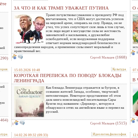
ёте
ЗА ЧТО И КАК ТРАМП УВАЖАЕТ ПУТИНА
О 
Трамп почувствовал уважение к президенту РФ под
впечатлением, что и США могут достигать успехов
на мировой арене, опираясь на силу. Правда, он не
учел, что успех сопутствует силе лишь в том случае,
жно
если люди видят в могуществе силы не жестокость
завоевателей и насильников, а дружелюбие
освободителей, если вооруженная поддержка
отвечает нормам международной безопасности и
самоопределения народов, а применение силы имеет моральный и
исх
ней
нравственный вес.
(1668)
Сергей Мальцев
2290)
тория
Культура
15.03.2026 10:48
07.
КОРОТКАЯ ПЕРЕПИСКА ПО ПОВОДУ БЛОКАДЫ
В
ЛЕНИНГРАДА
ией
Как блокада Ленинграда отражается за бугром, в
х
сознании жителей Запада, особенно, творческой
интеллигенции. Некоторое представление об этом
дала книга новозеландской писательницы Сары
лую
Куигли под названием «Дирижер», которую я
обнаружил в сетях на английском языке и перевел на
русский.
1464)
(1515)
Сергей Мальцев
1
ьтура
Идеология,философия
14.02.26 09:32
(09:33)
12.