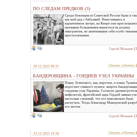
ПО СЛЕДАМ ПРЕДКОВ (3)
Среди беженцев из Советской России были и так
как мой дед с бабушкой. Намучившись в
карантинном лагере, на Кипре они прислушалис
призывам большевиков вернуться на родину
эмигрантам, не запятнавшим себя особо тяжким
преступлениями.
(
Сергей Мальцев
Анализ, события, 
28.12.2025 09:31
БАНДЕРОВЩИНА - ГОРДИЕВ УЗЕЛ УКРАИНЫ
Плану Зеленского, как, впрочем, и плану Трампа
недостает главного пункта: запрета бандеровщи
гордиева узла Украины. Согласно древнегреческ
мифологии, фригийский царь Гордий завязал узе
настолько сложный, что его невозможно было
распутать. Тогда Александр Македонский разру
его мечом.
(
Сергей Мальцев
Анализ, события, 
22.12.2025 10:50