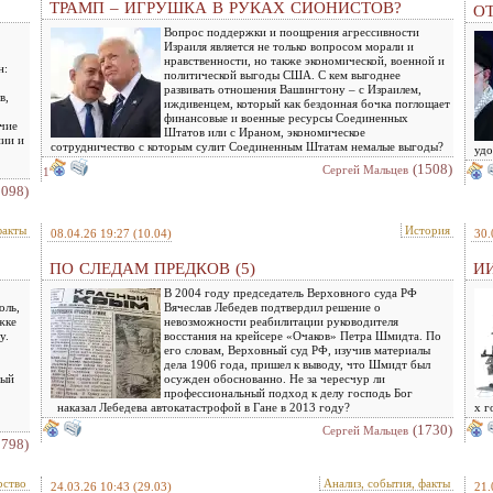
ТРАМП – ИГРУШКА В РУКАХ СИОНИСТОВ?
О
Вопрос поддержки и поощрения агрессивности
Израиля является не только вопросом морали и
нравственности, но также экономической, военной и
н:
политической выгоды США. С кем выгоднее
развивать отношения Вашингтону – с Израилем,
в,
иждивенцем, который как бездонная бочка поглощает
финансовые и военные ресурсы Соединенных
очие
Штатов или с Ираном, экономическое
нии и
сотрудничество с которым сулит Соединенным Штатам немалые выгоды?
удо
(1508)
Сергей Мальцев
1
2098)
факты
История
08.04.26 19:27
(10.04)
30.
ПО СЛЕДАМ ПРЕДКОВ (5)
ИИ
В 2004 году председатель Верховного суда РФ
оль,
Вячеслав Лебедев подтвердил решение о
жке
невозможности реабилитации руководителя
у.
восстания на крейсере «Очаков» Петра Шмидта. По
его словам, Верховный суд РФ, изучив материалы
дела 1906 года, пришел к выводу, что Шмидт был
ный
осужден обоснованно. Не за чересчур ли
профессиональный подход к делу господь Бог
наказал Лебедева автокатастрофой в Гане в 2013 году?
х г
(1730)
Сергей Мальцев
1798)
рство
Анализ, события, факты
24.03.26 10:43
(29.03)
21.