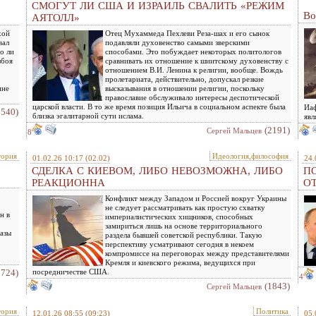
СМОГУТ ЛИ США И ИЗРАИЛЬ СВАЛИТЬ «РЕЖИМ
Во
АЯТОЛЛ»
хой
Отец Мухаммеда Пехлеви Реза-шах и его сынок
вал
подавляли духовенство самыми зверскими
о ли
способами. Это побуждает некоторых политологов
збоя
сравнивать их отношение к шиитскому духовенству с
отношением В.И. Ленина к религии, вообще. Вождь
пролетариата, действительно, допускал резкие
ине
высказывания в отношении религии, поскольку
православие обслуживало интересы деспотической
царской власти. В то же время позиция Ильича в социальном аспекте была
Иаф
1540)
близка эгалитарной сути ислама.
явл
(2191)
Сергей Мальцев
8
тория
Идеология,философия
01.02.26 10:17
(02.02)
24.
СДЕЛКА С КИЕВОМ, ЛИБО НЕВОЗМОЖНА, ЛИБО
ПО
РЕАКЦИОННА
О
Конфликт между Западом и Россией вокруг Украины
не следует рассматривать как простую схватку
н в
империалистических хищников, способных
замириться лишь на основе территориального
казы
раздела бывшей советской республики. Такую
перспективу усматривают сегодня в некоем
компромиссе на переговорах между представителями
Кремля и киевского режима, ведущихся при
1724)
посредничестве США.
4
(1843)
Сергей Мальцев
тория
Политика
12.01.26 08:55
(09:23)
05.