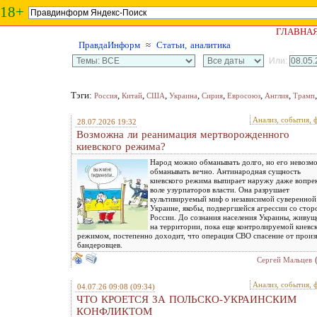
18+
ГЛАВНА
ПравдаИнформ
≈
Статьи, аналитика
Или:
Тэги:
,
,
,
,
,
,
,
Россия
Китай
США
Украина
Сирия
Евросоюз
Англия
Трамп
Анализ, события, 
28.07.2026 19:32
Возможна ли реанимация мертворожденного
киевского режима?
Народ можно обманывать долго, но его невозм
обманывать вечно. Антинародная сущность
киевского режима выпирает наружу даже вопре
воле узурпаторов власти. Она разрушает
культивируемый миф о независимой суверенной
Украине, якобы, подвергшейся агрессии со сто
России. До сознания населения Украины, живущ
на территории, пока еще контролируемой киевс
режимом, постепенно доходит, что операция СВО спасение от произ
бандеровцев.
Сергей Мальцев
Анализ, события, 
04.07.26 09:08
(09:34)
ЧТО КРОЕТСЯ ЗА ПОЛЬСКО-УКРАИНСКИМ
КОНФЛИКТОМ