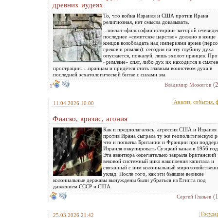
древних иудеях
То, что война Израиля и США против Ирана
религиозная, нет смысла доказывать.
...посыл «философии истории» которой очевиде
последнее «семитское царство» должно в конце
концов возобладать над империями ариев (персо
греков и римлян). сегодня на эту глубину духа
опускается, пожалуй, лишь эхолот иранцев. Пр
«римляне» спят, либо дух их находится в смяте
прострации. ...иранцам и придётся стать главным воинством духа в
последней эсхатологической битве с силами зла
(
Владимир Можегов
1
Анализ, события, 
11.04.2026 10:00
Фиаско, кризис, агония
Как и предполагалось, агрессия США и Израиля
против Ирана сыграла ту же геополитическую р
что и попытка Британии и Франции при поддер
Израиля оккупировать Суэцкий канал в 1956 год
Эта авантюра окончательно закрыла Британский
вековой системный цикл накопления капитала и
связанный с ним колониальный мирохозяйствен
уклад. После того, как эти бывшие великие
колониальные державы вынуждены были убраться из Египта под
давлением СССР и США
(
Сергей Глазьев
Госуда
25.03.2026 21:42