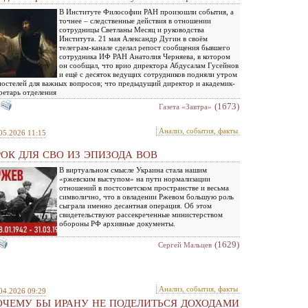
В Институте Философии РАН произошли события, а
точнее – следственные действия в отношении
сотрудницы Светланы Месяц и руководства
Института. 21 мая Александр Дугин в своём
телеграм-канале сделал репост сообщения бывшего
сотрудника ИФ РАН Анатолия Черняева, в котором
он сообщал, что врио директора Абдусалам Гусейнов
и ещё с десяток ведущих сотрудников подняли утром
постелей для важных вопросов; что предыдущий директор и академик-
ретарь отделения
(1673)
Газета «Завтра»
Анализ, события, факты
05.2026 11:15
РОК ДЛЯ СВО ИЗ ЭПИЗОДА ВОВ
В виртуальном смысле Украина стала нашим
«ржевским выступом» на пути нормализации
отношений в постсоветском пространстве и весьма
символично, что в овладении Ржевом большую роль
сыграла именно десантная операция. Об этом
свидетельствуют рассекреченные министерством
обороны РФ архивные документы.
(1629)
Сергей Мальцев
Анализ, события, факты
04.2026 09:29
ОЧЕМУ БЫ ИРАНУ НЕ ПОДЕЛИТЬСЯ ДОХОДАМИ