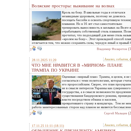
Волжские просторы: выживание на волнах
Кроль на боку. В школьные годы я отличался
незавидным здоровьем, поэтому не довелось
посещать бассейн и освоить спортивную техник
плавания. Но в 16 лет стал самостоятельно
тренировать выносливость в заплывах на Волге 
отрабатывать собственный стиль плавания. Поз
прочитал, что подходящий для меня стиль назыв
«кролем на боку». Этот прикладной способ пла
отличается тем, что можно сохранять силы, чередуя левый и правый 
(
Владимир Филаретов
5
Анализ, события, 
28.11.2025 11:20
ЧТО МНЕ НРАВИТСЯ В «МИРНОМ» ПЛАНЕ
ТРАМПА ПО УКРАИНЕ
Оценивая «мирный план» Трампа, в целом, я не
согласиться с теми политологами, которые счит
его пророссийским. Скорее, это план проукраи
не в смысле интересов Украины как суверенного
государства, а в смысле возможности продления
существования бандеровского режима, пришедш
власти посредством обмана и насилия,
превратившего страну в концлагерь. Тем не мен
работа заинтересованных сторон над планом не является бессмыслен
(
Сергей Мальцев
2
Анализ, события, 
17.11.25 11:11
(18.11)