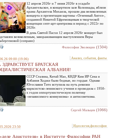
12 апреля 2026г и 7 июня 2026г в усадьбе
Архангельское, в концертном зале Колоннады, вблизи
храма Архангела Михаила, прошли два великолепных
концерта и презентация картины «Огненный Ангел»,
созданной Никитой Ефремовцевым в творческой
концепции септ-арт-центризма в период с 2022г по
2026г.
В день Святой Пасхи 12 апреля 2026г концерт был
дставлен великолепным, завораживающим выступлением Веры
ьбергеновой (сопрано)
(1504)
Философия Эволюции
Анализ, события, факты
06.26 09:00
(19.06)
 ЗДРАВСТВУЕТ БРАТСКАЯ
ОЦИАЛИСТИЧЕСКАЯ АЛБАНИЯ!
СССР Сталина, Китай Мао, КНДР Ким ИР Сена и
Албания Ходжи были бедные, но гордые. Однако
Югославия Тито вступила на путь ревизии
марксистско-ленинского учения и проводила с 1950-
х годов оппортунистическую политику
«независимого коммунизма» и антисоветизма.
(1066)
Сергей Мальцев
Идеология,философия
05.2026 23:50
«деле Аристотеля» в Институте Философии РАН