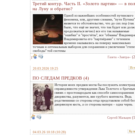
Третий контур. Часть II. «Золото партии» — в пол
на Луну и обратно?
Одной из важнейших особенностей путинского
феномена, или, другими словами, "пути Путина"
является то обстоятельство, что до сих пор (так
было, что ещё не значит, что так будет или дол
продолжаться вечно) все его так называемые
"ошибки" и "просчёты", все "обманы" Владимира
Владимировича его "партнёрами" с течением
времени оказывались на поверку максимально
точным и оптимальным выбором для сохранения и увеличения "степе
свободы" той системы
(
Газета «Завтра»
1
Ис
20.03.2026 19:25
ПО СЛЕДАМ ПРЕДКОВ (4)
История моих предков могла бы послужить иллюстрац
справедливости утверждения Льва Толстого о брачны
связях с простонародьем как способе самосохранения
дворянства, разумеется, вне грубого контекста. Ведь
родственники со стороны отца представляли собой бе
дворянскую кость, а со стороны матери – одна чернь.
(
Сергей Мальцев
Кул
04.03.26 10:18
(10:28)