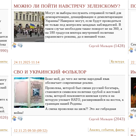
МОЖНО ЛИ ПОЙТИ НАВСТРЕЧУ ЗЕЛЕНСКОМУ?
ПО
Могут ли выборы послужить отправной точкой для
демократизации, денацификации и демилитаризации
у
Украины? Наверное могут, если будут проводиться
не только под контролем западных наблюдателей. В
и
таком случае необходим также поворот не на 360, а
же
на 180 градусов вектора внутренней политики
ается
украинского режима, да и внешней тоже.
вания
бока
Се
(1428)
Сергей Мальцев
1990)
факты
Культура
24.11.2025 11:14
22.
СВО И УКРАИНСКИЙ ФОЛЬКЛОР
Им
Боже мой, до чего же метко народный язык
 могу
обозначает современные реалии.
ают
нский
Проволока, которой был связан русский богатырь,
становится символом политики грубой и жестокой
силы, которой поклоняется киевская хунта и на
его к
которую уповает НАТО, расширившийся на восток, к
границам нашей Родины.
ее,
А смена проволоки на шелк?! Это же гибридная
обр
ной.
война!
2026)
(2043)
Сергей Мальцев
факты
Анализ, события, факты
12.11.25 09:50
(09:52)
09.