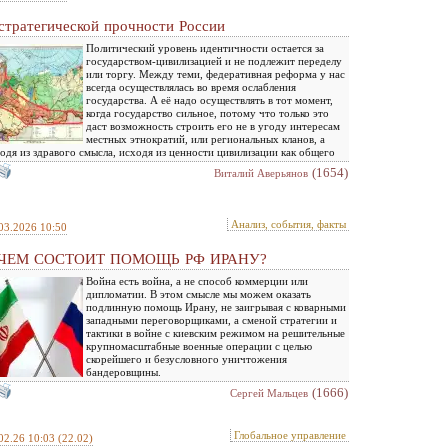
стратегической прочности России
Политический уровень идентичности остается за
государством-цивилизацией и не подлежит переделу
или торгу. Между теми, федеративная реформа у нас
всегда осуществлялась во время ослабления
государства. А её надо осуществлять в тот момент,
когда государство сильное, потому что только это
даст возможность строить его не в угоду интересам
местных этнократий, или региональных кланов, а
одя из здравого смысла, исходя из ценности цивилизации как общего
(1654)
Виталий Аверьянов
Анализ, события, факты
03.2026 10:50
 ЧЕМ СОСТОИТ ПОМОЩЬ РФ ИРАНУ?
Война есть война, а не способ коммерции или
дипломатии. В этом смысле мы можем оказать
подлинную помощь Ирану, не заигрывая с коварными
западными переговорщиками, а сменой стратегии и
тактики в войне с киевским режимом на решительные
крупномасштабные военные операции с целью
скорейшего и безусловного уничтожения
бандеровщины.
(1666)
Сергей Мальцев
Глобальное управление
02.26 10:03
(22.02)