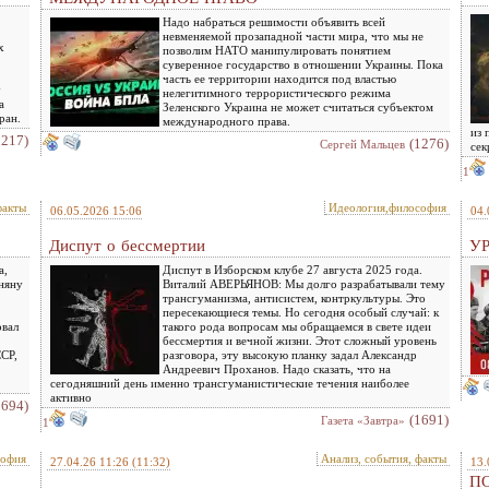
Надо набраться решимости объявить всей
невменяемой прозападной части мира, что мы не
х
позволим НАТО манипулировать понятием
суверенное государство в отношении Украины. Пока
часть ее территории находится под властью
у
нелегитимного террористического режима
а
Зеленского Украина не может считаться субъектом
ран.
международного права.
из 
1217)
(1276)
Сергей Мальцев
сек
1
факты
Идеология,философия
06.05.2026 15:06
04.
Диспут о бессмертии
У
а,
Диспут в Изборском клубе 27 августа 2025 года.
няну
Виталий АВЕРЬЯНОВ: Мы долго разрабатывали тему
трансгуманизма, антисистем, контркультуры. Это
пересекающиеся темы. Но сегодня особый случай: к
овал
такого рода вопросам мы обращаемся в свете идеи
бессмертия и вечной жизни. Этот сложный уровень
ССР,
разговора, эту высокую планку задал Александр
Андреевич Проханов. Надо сказать, что на
сегодняшний день именно трансгуманистические течения наиболее
активно
1694)
(1691)
Газета «Завтра»
1
софия
Анализ, события, факты
27.04.26 11:26
(11:32)
13.
П