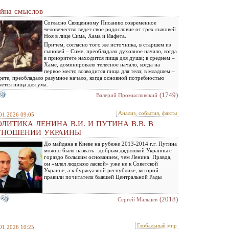
йна смыслов
Согласно Священному Писанию современное
человечество ведет свое родословие от трех сыновей
Ноя в лице Сима, Хама и Иафета.
Причем, согласно того же источника, в старшем из
сыновей – Симе, преобладало духовное начало, когда
в приоритете находится пища для души; в среднем –
Хаме, доминировало телесное начало, когда на
первое место возводится пища для тела; в младшем –
ете, преобладало разумное начало, когда основной потребностью
яется пища для ума.
(1749)
Валерий Промысловский
Анализ, события, факты
01.2026 09:05
ЛИТИКА ЛЕНИНА В.И. И ПУТИНА В.В. В
ТНОШЕНИИ УКРАИНЫ
До майдана в Киеве на рубеже 2013-2014 г.г. Путина
можно было назвать добрым дядюшкой Украины с
гораздо большим основанием, чем Ленина. Правда,
он «млел людскою лаской» уже не к Советской
Украине, а к буржуазной республике, которой
правили почитатели бывшей Центральной Рады
(2018)
Сергей Мальцев
Глобальный мир
01.2026 10:25