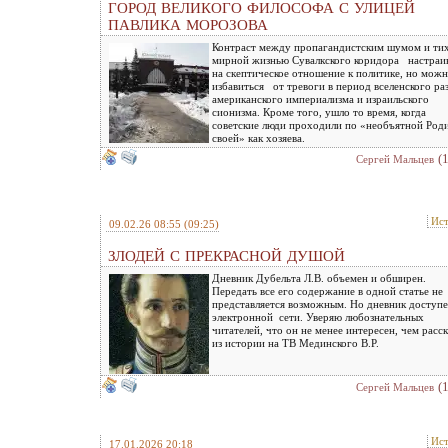
ГОРОД ВЕЛИКОГО ФИЛОСОФА С УЛИЦЕЙ
ПАВЛИКА МОРОЗОВА
Контраст между пропагандистским шумом и ти
мирной жизнью Сувалкского коридора настраи
на скептическое отношение к политике, но можн
избавиться от тревоги в период вселенского ра
американского империализма и израильского
сионизма. Кроме того, ушло то время, когда
советские люди проходили по «необъятной Род
своей» как хозяева.
(
Сергей Мальцев
Ис
09.02.26 08:55
(09:25)
ЗЛОДЕЙ С ПРЕКРАСНОЙ ДУШОЙ
Дневник Дубельта Л.В. объемен и обширен.
Передать все его содержание в одной статье не
представляется возможным. Но дневник доступе
электронной сети. Уверяю любознательных
читателей, что он не менее интересен, чем расс
из истории на ТВ Мединского В.Р.
(
Сергей Мальцев
Ис
17.01.2026 20:18