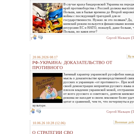
В случае краха бандеровской Украины на перед
край противоборства с Россией должна выступи
Польша, как в былые времена до Второй мирово
войны с последующей трагедией для ее
государственности. Нужно ли это полякам? Да,
киевский режим пользуется финансовыми воен
ресурсами ЕС и НАТО, пожалуй, даже больше, 
Польша, но каков итог?
(
Сергей Мальцев
1
Кул
20.06.2026 08:17
РФ-УКРАИНА: ДОКАЗАТЕЛЬСТВО ОТ
ПРОТИВНОГО
Заемный характер украинской русофобии навод
мысль о доказательстве кровнородственной связ
русских и украинцев «от противного». При все
своей демонстрации неприятия русского языка и
плохом владении украинской мовой, отстраненн
от всего русского и советского, деятели киевско
режима не находят в своем лексиконе более уда
цитат и сравнений, чем те, что почерпнуты в ру
культуре.
(
Сергей Мальцев
Военные дей
10.06.26 10:28
(12.06)
О СТРАТЕГИИ СВО