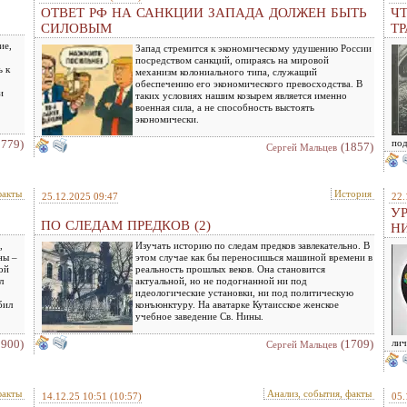
ОТВЕТ РФ НА САНКЦИИ ЗАПАДА ДОЛЖЕН БЫТЬ
Ч
СИЛОВЫМ
Т
ие,
Запад стремится к экономическому удушению России
посредством санкций, опираясь на мировой
ь к
механизм колониального типа, служащий
обеспечению его экономического превосходства. В
и
таких условиях нашим козырем является именно
военная сила, а не способность выстоять
экономически.
1779)
под
(1857)
Сергей Мальцев
факты
История
25.12.2025 09:47
22.
У
ПО СЛЕДАМ ПРЕДКОВ (2)
Н
,
Изучать историю по следам предков завлекательно. В
ны –
этом случае как бы переносишься машиной времени в
ой
реальность прошлых веков. Она становится
л
актуальной, но не подогнанной ни под
идеологические установки, ни под политическую
бил
конъюнктуру. На аватарке Кутаисское женское
учебное заведение Св. Нины.
1900)
(1709)
лич
Сергей Мальцев
факты
Анализ, события, факты
14.12.25 10:51
(10:57)
05.