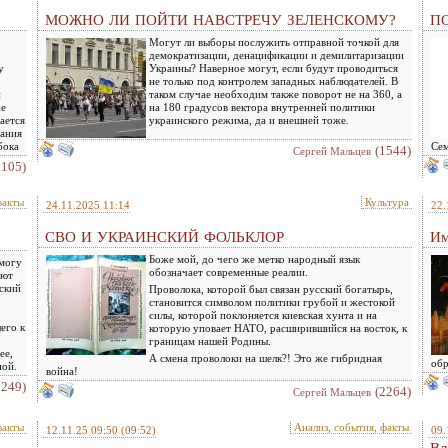
МОЖНО ЛИ ПОЙТИ НАВСТРЕЧУ ЗЕЛЕНСКОМУ?
ПО
Могут ли выборы послужить отправной точкой для
демократизации, денацификации и демилитаризации
у
Украины? Наверное могут, если будут проводиться
не только под контролем западных наблюдателей. В
и
таком случае необходим также поворот не на 360, а
же
на 180 градусов вектора внутренней политики
ается
украинского режима, да и внешней тоже.
вания
бока
Се
(1544)
Сергей Мальцев
2105)
факты
Культура
24.11.2025 11:14
22.
СВО И УКРАИНСКИЙ ФОЛЬКЛОР
Им
Боже мой, до чего же метко народный язык
 могу
обозначает современные реалии.
ают
нский
Проволока, которой был связан русский богатырь,
становится символом политики грубой и жестокой
силы, которой поклоняется киевская хунта и на
его к
которую уповает НАТО, расширившийся на восток, к
границам нашей Родины.
ее,
А смена проволоки на шелк?! Это же гибридная
обр
ной.
война!
2249)
(2264)
Сергей Мальцев
факты
Анализ, события, факты
12.11.25 09:50
(09:52)
09.