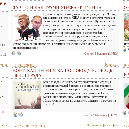
ёте
ЗА ЧТО И КАК ТРАМП УВАЖАЕТ ПУТИНА
О 
Трамп почувствовал уважение к президенту РФ под
впечатлением, что и США могут достигать успехов
на мировой арене, опираясь на силу. Правда, он не
учел, что успех сопутствует силе лишь в том случае,
жно
если люди видят в могуществе силы не жестокость
завоевателей и насильников, а дружелюбие
освободителей, если вооруженная поддержка
отвечает нормам международной безопасности и
самоопределения народов, а применение силы имеет моральный и
исх
ней
нравственный вес.
(1785)
Сергей Мальцев
2512)
тория
Культура
15.03.2026 10:48
07.
КОРОТКАЯ ПЕРЕПИСКА ПО ПОВОДУ БЛОКАДЫ
В
ЛЕНИНГРАДА
ией
Как блокада Ленинграда отражается за бугром, в
х
сознании жителей Запада, особенно, творческой
интеллигенции. Некоторое представление об этом
дала книга новозеландской писательницы Сары
лую
Куигли под названием «Дирижер», которую я
обнаружил в сетях на английском языке и перевел на
русский.
1581)
(1629)
Сергей Мальцев
1
ьтура
Идеология,философия
14.02.26 09:32
(09:33)
12.