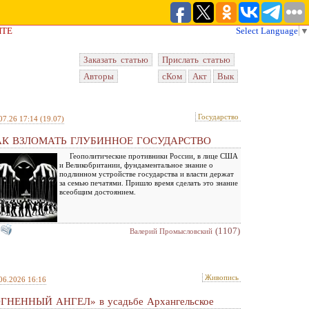
ЙТЕ
Select Language
▼
Заказать статью
Прислать статью
Авторы
сКом
Акт
Вык
Государство
07.26 17:14
(19.07)
АК ВЗЛОМАТЬ ГЛУБИННОЕ ГОСУДАРСТВО
Геополитические противники России, в лице США
и Великобритании, фундаментальное знание о
подлинном устройстве государства и власти держат
за семью печатями. Пришло время сделать это знание
всеобщим достоянием.
(1107)
Валерий Промысловский
Живопись
06.2026 16:16
ГНЕННЫЙ АНГЕЛ» в усадьбе Архангельское