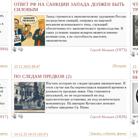
ОТВЕТ РФ НА САНКЦИИ ЗАПАДА ДОЛЖЕН БЫТЬ
Ч
СИЛОВЫМ
Т
ие,
Запад стремится к экономическому удушению России
посредством санкций, опираясь на мировой
ь к
механизм колониального типа, служащий
обеспечению его экономического превосходства. В
и
таких условиях нашим козырем является именно
военная сила, а не способность выстоять
экономически.
1894)
под
(1973)
Сергей Мальцев
факты
История
25.12.2025 09:47
22.
У
ПО СЛЕДАМ ПРЕДКОВ (2)
Н
,
Изучать историю по следам предков завлекательно. В
ны –
этом случае как бы переносишься машиной времени в
ой
реальность прошлых веков. Она становится
л
актуальной, но не подогнанной ни под
идеологические установки, ни под политическую
бил
конъюнктуру. На аватарке Кутаисское женское
учебное заведение Св. Нины.
2017)
(1826)
лич
Сергей Мальцев
факты
Анализ, события, факты
14.12.25 10:51
(10:57)
05.