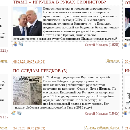
ТРАМП – ИГРУШКА В РУКАХ СИОНИСТОВ?
О
Вопрос поддержки и поощрения агрессивности
Израиля является не только вопросом морали и
нравственности, но также экономической, военной и
н:
политической выгоды США. С кем выгоднее
развивать отношения Вашингтону – с Израилем,
в,
иждивенцем, который как бездонная бочка поглощает
финансовые и военные ресурсы Соединенных
очие
Штатов или с Ираном, экономическое
нии и
сотрудничество с которым сулит Соединенным Штатам немалые выгоды?
удо
(1628)
Сергей Мальцев
1
2323)
факты
История
08.04.26 19:27
(10.04)
30.
ПО СЛЕДАМ ПРЕДКОВ (5)
ИИ
В 2004 году председатель Верховного суда РФ
оль,
Вячеслав Лебедев подтвердил решение о
жке
невозможности реабилитации руководителя
у.
восстания на крейсере «Очаков» Петра Шмидта. По
его словам, Верховный суд РФ, изучив материалы
дела 1906 года, пришел к выводу, что Шмидт был
ный
осужден обоснованно. Не за чересчур ли
профессиональный подход к делу господь Бог
наказал Лебедева автокатастрофой в Гане в 2013 году?
х г
(1845)
Сергей Мальцев
1913)
рство
Анализ, события, факты
24.03.26 10:43
(29.03)
21.