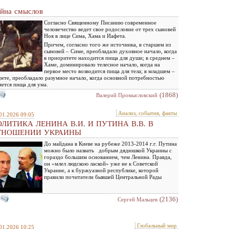
йна смыслов
Согласно Священному Писанию современное
человечество ведет свое родословие от трех сыновей
Ноя в лице Сима, Хама и Иафета.
Причем, согласно того же источника, в старшем из
сыновей – Симе, преобладало духовное начало, когда
в приоритете находится пища для души; в среднем –
Хаме, доминировало телесное начало, когда на
первое место возводится пища для тела; в младшем –
ете, преобладало разумное начало, когда основной потребностью
яется пища для ума.
(1868)
Валерий Промысловский
Анализ, события, факты
01.2026 09:05
ЛИТИКА ЛЕНИНА В.И. И ПУТИНА В.В. В
ТНОШЕНИИ УКРАИНЫ
До майдана в Киеве на рубеже 2013-2014 г.г. Путина
можно было назвать добрым дядюшкой Украины с
гораздо большим основанием, чем Ленина. Правда,
он «млел людскою лаской» уже не к Советской
Украине, а к буржуазной республике, которой
правили почитатели бывшей Центральной Рады
(2136)
Сергей Мальцев
Глобальный мир
01.2026 10:25