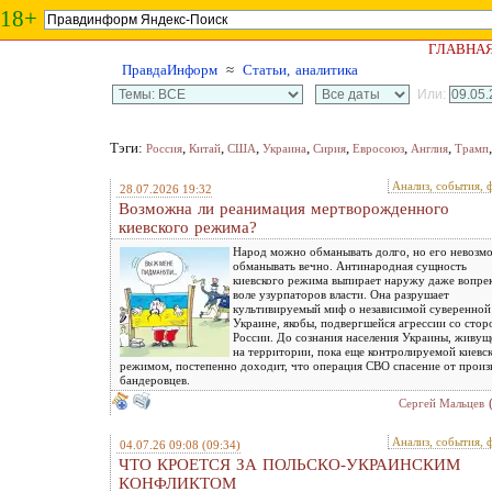
18+
ГЛАВНА
ПравдаИнформ
≈
Статьи, аналитика
Или:
Тэги:
,
,
,
,
,
,
,
Россия
Китай
США
Украина
Сирия
Евросоюз
Англия
Трамп
Анализ, события, 
28.07.2026 19:32
Возможна ли реанимация мертворожденного
киевского режима?
Народ можно обманывать долго, но его невозм
обманывать вечно. Антинародная сущность
киевского режима выпирает наружу даже вопре
воле узурпаторов власти. Она разрушает
культивируемый миф о независимой суверенной
Украине, якобы, подвергшейся агрессии со сто
России. До сознания населения Украины, живущ
на территории, пока еще контролируемой киевс
режимом, постепенно доходит, что операция СВО спасение от произ
бандеровцев.
Сергей Мальцев
Анализ, события, 
04.07.26 09:08
(09:34)
ЧТО КРОЕТСЯ ЗА ПОЛЬСКО-УКРАИНСКИМ
КОНФЛИКТОМ