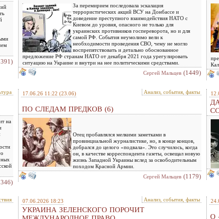
За перемирием последовала эскалация
ний
террористических акций ВСУ на Донбассе и
ть
доведение преступного взаимодействия НАТО с
й
Киевом до уровня, опасного не только для
украинских противников госпереворота, но и для
самой РФ. События неумолимо вели к
ными
необходимости проведения СВО, чему не могло
чем
воспрепятствовать и детально обоснованное
предложение РФ странам НАТО от декабря 2021 года урегулировать
пре
1391)
ситуацию на Украине и внутри на нее политическими средствами.
Кал
(1449)
Сергей Мальцев
ьтура
Анализ, события, факты
17.06.26 11:22
(23.06)
12.
ДА
ПО СЛЕДАМ ПРЕДКОВ (6)
С
ит на
и
й
Отец пробавлялся мелкими заметками в
провинциальной журналистике, но, в конце концов,
ости
добрался до целого «подвала». Это случилось, когда
го
он, в качестве корреспондента газеты, освещал новую
чных
жизнь Западной Украины вслед за освободительным
сской
походом Красной Армии.
(1179)
Сергей Мальцев
1346)
ствия
Анализ, события, факты
07.06.2026 18:23
24.
УКРАИНА ЗЕЛЕНСКОГО ПОРОЧИТ
О 
МЕЖДУНАРОДНОЕ ПРАВО