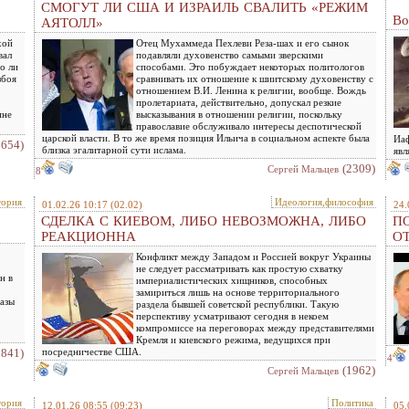
СМОГУТ ЛИ США И ИЗРАИЛЬ СВАЛИТЬ «РЕЖИМ
Во
АЯТОЛЛ»
хой
Отец Мухаммеда Пехлеви Реза-шах и его сынок
вал
подавляли духовенство самыми зверскими
о ли
способами. Это побуждает некоторых политологов
збоя
сравнивать их отношение к шиитскому духовенству с
отношением В.И. Ленина к религии, вообще. Вождь
пролетариата, действительно, допускал резкие
ине
высказывания в отношении религии, поскольку
православие обслуживало интересы деспотической
царской власти. В то же время позиция Ильича в социальном аспекте была
Иаф
1654)
близка эгалитарной сути ислама.
явл
(2309)
Сергей Мальцев
8
тория
Идеология,философия
01.02.26 10:17
(02.02)
24.
СДЕЛКА С КИЕВОМ, ЛИБО НЕВОЗМОЖНА, ЛИБО
ПО
РЕАКЦИОННА
О
Конфликт между Западом и Россией вокруг Украины
не следует рассматривать как простую схватку
н в
империалистических хищников, способных
замириться лишь на основе территориального
казы
раздела бывшей советской республики. Такую
перспективу усматривают сегодня в некоем
компромиссе на переговорах между представителями
Кремля и киевского режима, ведущихся при
1841)
посредничестве США.
4
(1962)
Сергей Мальцев
тория
Политика
12.01.26 08:55
(09:23)
05.