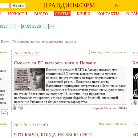
ПРАВДИНФОРМ
Рег
Я
НОВОСТИ
ВИДЕО
СТАТЬИ
КНИГИ
КОНТАКТЫ
О СА
–
,
,
,
,
,
Путин
Порошенко
война
вмешательство
хакеры
факты
Анализ, события, факты
24.07.2026 23:07
18.
Сможет ли ЕС вытереть ноги о Польшу
К
Последний саммит НАТО в Анкаре показал, что
ожно
атлантисты ЕС готовы вытереть ноги о чувства
поляков, не утративших историческую память о
ки
«волынской резне». Польского президента
Навроцкого принудили встретиться с Зеленским ради
примирения с бессовестным украинским нуворишем
роны
по этому болезненному вопросу. И, конечно, под предлогом
его
необходимости крепить единый фронт борьбы с Россией, спасающей
ким
население Украины от бандеровского варварства.
вола
1
(864)
Сергей Мальцев
(747)
факты
Военные действия
26.06.26 11:14
(01.07)
20.
ЧТО БЫЛО, КОГДА НЕ БЫЛО СВО?
«О