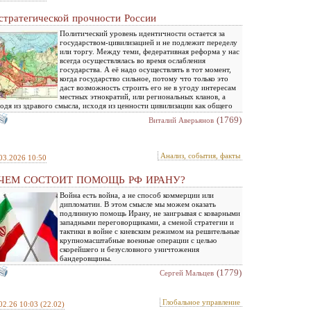
стратегической прочности России
Политический уровень идентичности остается за
государством-цивилизацией и не подлежит переделу
или торгу. Между теми, федеративная реформа у нас
всегда осуществлялась во время ослабления
государства. А её надо осуществлять в тот момент,
когда государство сильное, потому что только это
даст возможность строить его не в угоду интересам
местных этнократий, или региональных кланов, а
одя из здравого смысла, исходя из ценности цивилизации как общего
(1769)
Виталий Аверьянов
Анализ, события, факты
03.2026 10:50
 ЧЕМ СОСТОИТ ПОМОЩЬ РФ ИРАНУ?
Война есть война, а не способ коммерции или
дипломатии. В этом смысле мы можем оказать
подлинную помощь Ирану, не заигрывая с коварными
западными переговорщиками, а сменой стратегии и
тактики в войне с киевским режимом на решительные
крупномасштабные военные операции с целью
скорейшего и безусловного уничтожения
бандеровщины.
(1779)
Сергей Мальцев
Глобальное управление
02.26 10:03
(22.02)