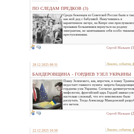
ПО СЛЕДАМ ПРЕДКОВ (3)
Среди беженцев из Советской России были и так
как мой дед с бабушкой. Намучившись в
карантинном лагере, на Кипре они прислушалис
призывам большевиков вернуться на родину
эмигрантам, не запятнавшим себя особо тяжким
преступлениями.
(
Сергей Мальцев
Анализ, события, 
28.12.2025 09:31
БАНДЕРОВЩИНА - ГОРДИЕВ УЗЕЛ УКРАИНЫ
Плану Зеленского, как, впрочем, и плану Трампа
недостает главного пункта: запрета бандеровщи
гордиева узла Украины. Согласно древнегреческ
мифологии, фригийский царь Гордий завязал узе
настолько сложный, что его невозможно было
распутать. Тогда Александр Македонский разру
его мечом.
(
Сергей Мальцев
Анализ, события, 
22.12.2025 10:50