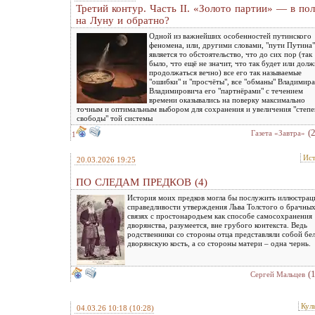
Третий контур. Часть II. «Золото партии» — в пол
на Луну и обратно?
Одной из важнейших особенностей путинского
феномена, или, другими словами, "пути Путина"
является то обстоятельство, что до сих пор (так
было, что ещё не значит, что так будет или дол
продолжаться вечно) все его так называемые
"ошибки" и "просчёты", все "обманы" Владимира
Владимировича его "партнёрами" с течением
времени оказывались на поверку максимально
точным и оптимальным выбором для сохранения и увеличения "степе
свободы" той системы
(
Газета «Завтра»
1
Ис
20.03.2026 19:25
ПО СЛЕДАМ ПРЕДКОВ (4)
История моих предков могла бы послужить иллюстрац
справедливости утверждения Льва Толстого о брачны
связях с простонародьем как способе самосохранения
дворянства, разумеется, вне грубого контекста. Ведь
родственники со стороны отца представляли собой бе
дворянскую кость, а со стороны матери – одна чернь.
(
Сергей Мальцев
Кул
04.03.26 10:18
(10:28)