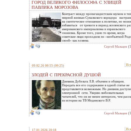
ГОРОД ВЕЛИКОГО ФИЛОСОФА С УЛИЦЕЙ
ПАВЛИКА МОРОЗОВА
Контраст между пропагандистским шумом и ти
мирной жизнью Сувалкского коридора настраи
на скептическое отношение к политике, но можн
избавиться от тревоги в период вселенского ра
американского империализма и израильского
сионизма. Кроме того, ушло то время, когда
советские люди проходили по «необъятной Род
своей» как хозяева.
(
Сергей Мальцев
Ис
09.02.26 08:55
(09:25)
ЗЛОДЕЙ С ПРЕКРАСНОЙ ДУШОЙ
Дневник Дубельта Л.В. объемен и обширен.
Передать все его содержание в одной статье не
представляется возможным. Но дневник доступе
электронной сети. Уверяю любознательных
читателей, что он не менее интересен, чем расс
из истории на ТВ Мединского В.Р.
(
Сергей Мальцев
Ис
17.01.2026 20:18