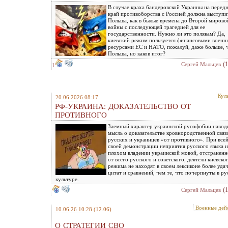
В случае краха бандеровской Украины на перед
край противоборства с Россией должна выступи
Польша, как в былые времена до Второй мирово
войны с последующей трагедией для ее
государственности. Нужно ли это полякам? Да,
киевский режим пользуется финансовыми воен
ресурсами ЕС и НАТО, пожалуй, даже больше, 
Польша, но каков итог?
(
Сергей Мальцев
1
Кул
20.06.2026 08:17
РФ-УКРАИНА: ДОКАЗАТЕЛЬСТВО ОТ
ПРОТИВНОГО
Заемный характер украинской русофобии навод
мысль о доказательстве кровнородственной связ
русских и украинцев «от противного». При все
своей демонстрации неприятия русского языка и
плохом владении украинской мовой, отстраненн
от всего русского и советского, деятели киевско
режима не находят в своем лексиконе более уда
цитат и сравнений, чем те, что почерпнуты в ру
культуре.
(
Сергей Мальцев
Военные дей
10.06.26 10:28
(12.06)
О СТРАТЕГИИ СВО