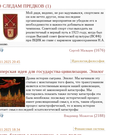
 СЛЕДАМ ПРЕДКОВ (1)
Мой дядя, видимо, не раз задумывался, спортсмен ли
он или нечто другое, пока последние
организационные мероприятия не убедили его в
необходимости и важности добиваться звания
чемпиона. Советский спорт стал выходить на
реалистичный и верный путь в 1923 году, когда был
создан Высший совет физической культуры (ВСФК)
при ВЦИК во главе с наркомом здравоохранения Н.А.
машко.
(1676)
Сергей Мальцев
Идеология,философия
11.2025 20:45
перская идея для государства-цивилизации. Эпилог
Драма истории сыграна. Эпилог. Мы начинали эту
статью с констатации того факта, что трансгуманизм
является естественным концом нашей цивилизации,
или точнее её закономерной катастрофы. Мы
постарались показать также почему катастрофа эта
была неизбежна: поскольку исторический процесс
имеет революционный смысл, и есть, таким образом,
процесс катастрофический, то и конец истории
етает смысл последней эсхатологической катастрофы
(2188)
Владимир Можегов
Финансовая система
11.2025 18:34