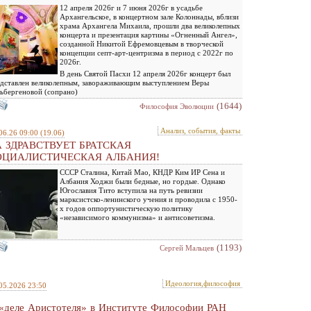
12 апреля 2026г и 7 июня 2026г в усадьбе
Архангельское, в концертном зале Колоннады, вблизи
храма Архангела Михаила, прошли два великолепных
концерта и презентация картины «Огненный Ангел»,
созданной Никитой Ефремовцевым в творческой
концепции септ-арт-центризма в период с 2022г по
2026г.
В день Святой Пасхи 12 апреля 2026г концерт был
дставлен великолепным, завораживающим выступлением Веры
ьбергеновой (сопрано)
(1644)
Философия Эволюции
Анализ, события, факты
06.26 09:00
(19.06)
 ЗДРАВСТВУЕТ БРАТСКАЯ
ОЦИАЛИСТИЧЕСКАЯ АЛБАНИЯ!
СССР Сталина, Китай Мао, КНДР Ким ИР Сена и
Албания Ходжи были бедные, но гордые. Однако
Югославия Тито вступила на путь ревизии
марксистско-ленинского учения и проводила с 1950-
х годов оппортунистическую политику
«независимого коммунизма» и антисоветизма.
(1193)
Сергей Мальцев
Идеология,философия
05.2026 23:50
«деле Аристотеля» в Институте Философии РАН