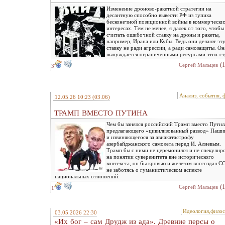
Изменение дроново-ракетной стратегии на
десантную способно вывести РФ из тупика
бесконечной позиционной войны в коммерчески
интересах. Тем не менее, я далек от того, чтобы
считать ошибочной ставку на дроны и ракеты,
например, Ирана или Кубы. Ведь они делают эт
ставку не ради агрессии, а ради самозащиты. Он
вынуждается ограниченными ресурсами этих ст
(
Сергей Мальцев
3
Анализ, события, 
12.05.26 10:23
(03.06)
ТРАМП ВМЕСТО ПУТИНА
Чем бы занялся российский Трамп вместо Путил
предлагающего «цивилизованный развод» Паши
и извиняющегося за авиакатастрофу
азербайджанского самолета перед И. Алиевым.
Трамп бы с ними не церемонился и не спекулир
на понятии суверенитета вне исторического
контекста, он бы кровью и железом воссоздал С
не заботясь о гуманистическом аспекте
национальных отношений.
(
Сергей Мальцев
1
Идеология,фило
03.05.2026 22:30
«Их бог – сам Друдж из ада». Древние персы о