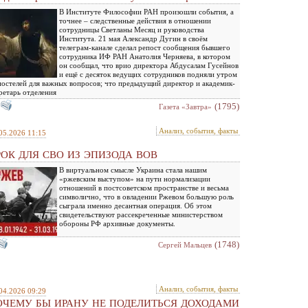
В Институте Философии РАН произошли события, а
точнее – следственные действия в отношении
сотрудницы Светланы Месяц и руководства
Института. 21 мая Александр Дугин в своём
телеграм-канале сделал репост сообщения бывшего
сотрудника ИФ РАН Анатолия Черняева, в котором
он сообщал, что врио директора Абдусалам Гусейнов
и ещё с десяток ведущих сотрудников подняли утром
постелей для важных вопросов; что предыдущий директор и академик-
ретарь отделения
(1795)
Газета «Завтра»
Анализ, события, факты
05.2026 11:15
РОК ДЛЯ СВО ИЗ ЭПИЗОДА ВОВ
В виртуальном смысле Украина стала нашим
«ржевским выступом» на пути нормализации
отношений в постсоветском пространстве и весьма
символично, что в овладении Ржевом большую роль
сыграла именно десантная операция. Об этом
свидетельствуют рассекреченные министерством
обороны РФ архивные документы.
(1748)
Сергей Мальцев
Анализ, события, факты
04.2026 09:29
ОЧЕМУ БЫ ИРАНУ НЕ ПОДЕЛИТЬСЯ ДОХОДАМИ