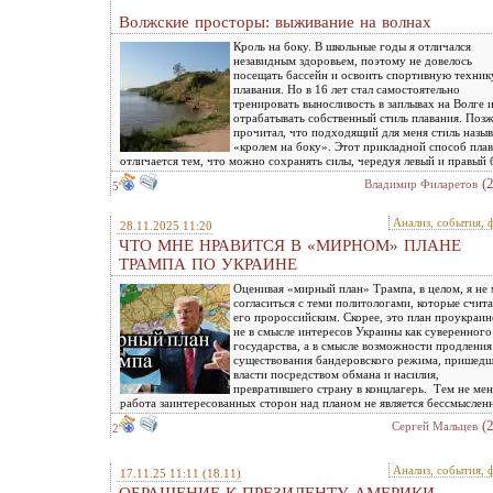
Волжские просторы: выживание на волнах
Кроль на боку. В школьные годы я отличался
незавидным здоровьем, поэтому не довелось
посещать бассейн и освоить спортивную техник
плавания. Но в 16 лет стал самостоятельно
тренировать выносливость в заплывах на Волге 
отрабатывать собственный стиль плавания. Поз
прочитал, что подходящий для меня стиль назыв
«кролем на боку». Этот прикладной способ пла
отличается тем, что можно сохранять силы, чередуя левый и правый 
(
Владимир Филаретов
5
Анализ, события, 
28.11.2025 11:20
ЧТО МНЕ НРАВИТСЯ В «МИРНОМ» ПЛАНЕ
ТРАМПА ПО УКРАИНЕ
Оценивая «мирный план» Трампа, в целом, я не
согласиться с теми политологами, которые счит
его пророссийским. Скорее, это план проукраи
не в смысле интересов Украины как суверенного
государства, а в смысле возможности продления
существования бандеровского режима, пришедш
власти посредством обмана и насилия,
превратившего страну в концлагерь. Тем не мен
работа заинтересованных сторон над планом не является бессмыслен
(
Сергей Мальцев
2
Анализ, события, 
17.11.25 11:11
(18.11)