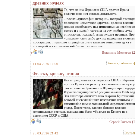
древних иудеях
То, что война Израиля и США против Ирана
религиозная, нет смысла доказывать.
...посыл «философии истории» которой очевиде
последнее «семитское царство» должно в конце
концов возобладать над империями ариев (персо
греков и римлян). сегодня на эту глубину духа
опускается, пожалуй, лишь эхолот иранцев. Пр
«римляне» спят, либо дух их находится в смяте
прострации. ...иранцам и придётся стать главным воинством духа в
последней эсхатологической битве с силами зла
(
Владимир Можегов
1
Анализ, события, 
11.04.2026 10:00
Фиаско, кризис, агония
Как и предполагалось, агрессия США и Израиля
против Ирана сыграла ту же геополитическую р
что и попытка Британии и Франции при поддер
Израиля оккупировать Суэцкий канал в 1956 год
Эта авантюра окончательно закрыла Британский
вековой системный цикл накопления капитала и
связанный с ним колониальный мирохозяйствен
уклад. После того, как эти бывшие великие
колониальные державы вынуждены были убраться из Египта под
давлением СССР и США
(
Сергей Глазьев
Госуда
25.03.2026 21:42