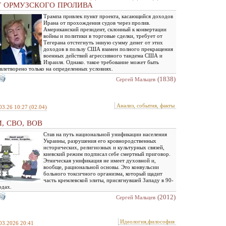
Т ОРМУЗСКОГО ПРОЛИВА
Трампа привлек пункт проекта, касающийся доходов
Ирана от прохождения судов через пролив.
Американский президент, склонный к конвертации
войны и политики в торговые сделки, требует от
Тегерана отстегнуть энную сумму денег от этих
доходов в пользу США взамен полного прекращения
военных действий агрессивного тандема США и
Израиля. Однако. такое требование может быть
влетворено только на определенных условиях.
(1838)
Сергей Мальцев
Анализ, события, факты
03.26 10:27
(02.04)
, СВО, ВОВ
Став на путь национальной унификации населения
Украины, разрушения его кровнородственных
исторических, религиозных и культурных связей,
киевский режим подписал себе смертный приговор.
Этническая унификация не имеет духовной и,
вообще, рациональной основы. Это конвульсии
больного токсичного организма, который щадит
часть кремлевской элиты, присягнувшей Западу в 90-
одах.
(2012)
Сергей Мальцев
Идеология,философия
03.2026 20:41