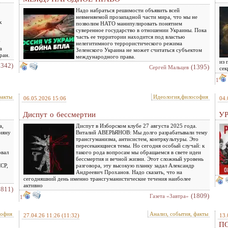
Надо набраться решимости объявить всей
невменяемой прозападной части мира, что мы не
х
позволим НАТО манипулировать понятием
суверенное государство в отношении Украины. Пока
часть ее территории находится под властью
у
нелегитимного террористического режима
а
Зеленского Украина не может считаться субъектом
ран.
международного права.
из 
1342)
(1395)
Сергей Мальцев
сек
1
факты
Идеология,философия
06.05.2026 15:06
04.
Диспут о бессмертии
У
а,
Диспут в Изборском клубе 27 августа 2025 года.
няну
Виталий АВЕРЬЯНОВ: Мы долго разрабатывали тему
трансгуманизма, антисистем, контркультуры. Это
пересекающиеся темы. Но сегодня особый случай: к
овал
такого рода вопросам мы обращаемся в свете идеи
бессмертия и вечной жизни. Этот сложный уровень
ССР,
разговора, эту высокую планку задал Александр
Андреевич Проханов. Надо сказать, что на
сегодняшний день именно трансгуманистические течения наиболее
активно
1811)
(1809)
Газета «Завтра»
1
софия
Анализ, события, факты
27.04.26 11:26
(11:32)
13.
П