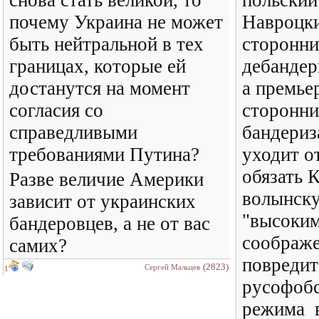
снова стать великой, то
польский
почему Украина не может
Навроцки
быть нейтральной в тех
сторонн
границах, которые ей
дебандер
достанутся на момент
а премье
согласия со
сторонн
справедливыми
бандериз
требованиями Путина?
уходит о
обязать 
Разве величие Америки
волынск
зависит от украинских
"высоким
бандеровцев, а не от вас
соображе
самих?
повредит
(2823)
Сергей Мальцев
1
русофобс
режима в