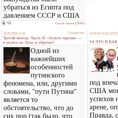
убраться из Египта под
давлением СССР и США
(2042)
Сергей Глазьев
Государство
25.03.2026 21:42
24.03.26 10:43
(29.03
Третий контур. Часть II. «Золото партии» —
ЗА ЧТО И КА
в полёте на Луну и обратно?
Одной из
важнейших
особенностей
путинского
под впеч
феномена, или, другими
США мог
словами, "пути Путина"
успехов 
является то
арене, оп
обстоятельство, что до
Правда, о
сих пор (так было, что