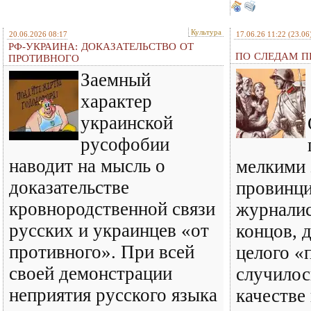
Культура
20.06.2026 08:17
17.06.26 11:22
(23.06
РФ-УКРАИНА: ДОКАЗАТЕЛЬСТВО ОТ
ПО СЛЕДАМ ПР
ПРОТИВНОГО
Заемный
характер
украинской
русофобии
наводит на мысль о
мелкими 
доказательстве
провинц
кровнородственной связи
журналис
русских и украинцев «от
концов, 
противного». При всей
целого «
своей демонстрации
случилось
неприятия русского языка
качестве