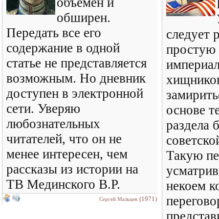
объемен и
обширен.
Передать все его
следует 
содержание в одной
простую 
статье не представляется
империал
возможным. Но дневник
хищнико
доступен в электронной
замирить
сети. Уверяю
основе т
любознательных
раздела 
читателей, что он не
советско
менее интересен, чем
Такую пе
рассказы из истории на
усматрив
ТВ Мединского В.Р.
некоем к
перегово
(1971)
Сергей Мальцев
представ