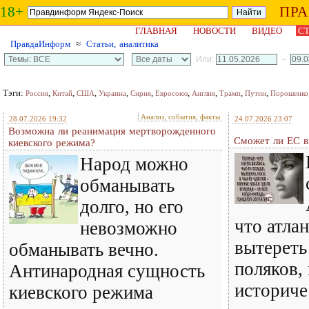
18+
ПР
ГЛАВНАЯ
НОВОСТИ
ВИДЕО
СТ
ПравдаИнформ
≈
Статьи, аналитика
Или:
–
Тэги:
,
,
,
,
,
,
,
,
,
Россия
Китай
США
Украина
Сирия
Евросоюз
Англия
Трамп
Путин
Порошенко
Анализ, события, факты
28.07.2026 19:32
24.07.2026 23:07
Возможна ли реанимация мертворожденного
Сможет ли ЕС в
киевского режима?
Народ можно
обманывать
долго, но его
что атла
невозможно
вытереть
обманывать вечно.
поляков,
Антинародная сущность
историче
киевского режима