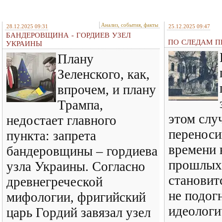
Анализ, события, факты
28.12.2025 09:31
25.12.2025 09:47
БАНДЕРОВЩИНА - ГОРДИЕВ УЗЕЛ
ПО СЛЕДАМ ПР
УКРАИНЫ
Плану
Зеленского, как,
впрочем, и плану
Трампа,
этом слу
недостает главного
перенос
пункта: запрета
времени 
бандеровщины – гордиева
прошлых 
узла Украины. Согласно
становит
древнегреческой
не подог
мифологии, фригийский
идеологи
царь Гордий завязал узел