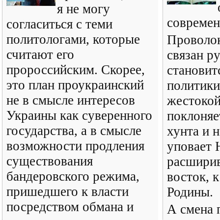
я не могу
современ
согласиться с теми
политологами, которые
Проволок
считают его
связан р
пророссийским. Скорее,
становит
это план проукраинский
политики
не в смысле интересов
жестокой
Украины как суверенного
поклоняе
государства, а в смысле
хунта и 
возможности продления
уповает
существования
расшири
бандеровского режима,
восток, 
пришедшего к власти
Родины.
посредством обмана и
А смена 