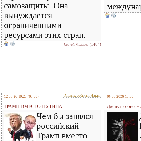
самозащиты. Она
междунар
вынуждается
ограниченными
ресурсами этих стран.
(1484)
Сергей Мальцев
3
Анализ, события, факты
12.05.26 10:23
(03.06)
06.05.2026 15:06
ТРАМП ВМЕСТО ПУТИНА
Диспут о бессм
Чем бы занялся
российский
Трамп вместо