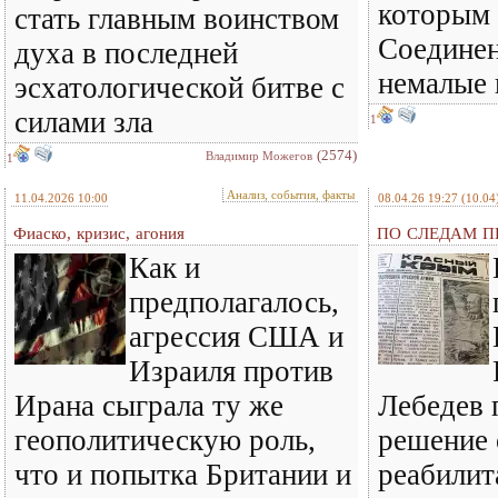
которым 
стать главным воинством
Соедине
духа в последней
немалые
эсхатологической битве с
силами зла
1
(2574)
Владимир Можегов
1
Анализ, события, факты
11.04.2026 10:00
08.04.26 19:27
(10.04
Фиаско, кризис, агония
ПО СЛЕДАМ ПР
Как и
предполагалось,
агрессия США и
Израиля против
Ирана сыграла ту же
Лебедев 
геополитическую роль,
решение 
что и попытка Британии и
реабилит