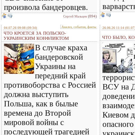
варварст
произвола бандеровцев.
(894)
Сергей Мальцев
Анализ, события, факты
04.07.26 09:08
(09:34)
26.06.26 11:14
(01.07
ЧТО КРОЕТСЯ ЗА ПОЛЬСКО-
ЧТО БЫЛО, КО
УКРАИНСКИМ КОНФЛИКТОМ
В случае краха
бандеровской
Украины на
передний край
террорис
противоборства с Россией
ВСУ на Д
должна выступить
доведени
Польша, как в былые
взаимод
времена до Второй
Киевом д
мировой войны с
опасного
последующей трагедией
украинск