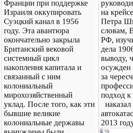
Франции при поддержке
руководи
Израиля оккупировать
на крейс
Суэцкий канал в 1956
Петра Шм
году. Эта авантюра
словам, 
окончательно закрыла
РФ, изуч
Британский вековой
дела 190
системный цикл
выводу, 
накопления капитала и
осужден 
связанный с ним
за черес
колониальный
професс
мирохозяйственный
подход к
уклад. После того, как эти
наказал 
бывшие великие
автоката
колониальные державы
2013 год
вынуждены были