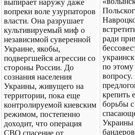
«волынск
выпирает наружу даже
Польског
вопреки воле узурпаторов
Навроцко
власти. Она разрушает
встретит
культивируемый миф о
ради при
независимой суверенной
бессове
Украине, якобы,
украинс
подвергшейся агрессии со
по этому
стороны России. До
вопросу.
сознания населения
предлого
Украины, живущего на
крепить 
территории, пока еще
борьбы с
контролируемой киевским
спасающе
режимом, постепенно
Украины 
доходит, что операция
бандеров
СВО спасение от