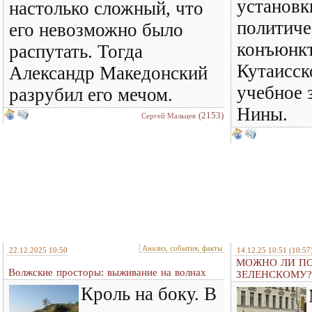
установк
настолько сложный, что
политич
его невозможно было
конъюнкт
распутать. Тогда
Кутаисск
Александр Македонский
учебное 
разрубил его мечом.
Нины.
(2153)
Сергей Мальцев
Анализ, события, факты
22.12.2025 10:50
14.12.25 10:51
(10:57
МОЖНО ЛИ ПО
Волжские просторы: выживание на волнах
ЗЕЛЕНСКОМУ?
Кроль на боку. В