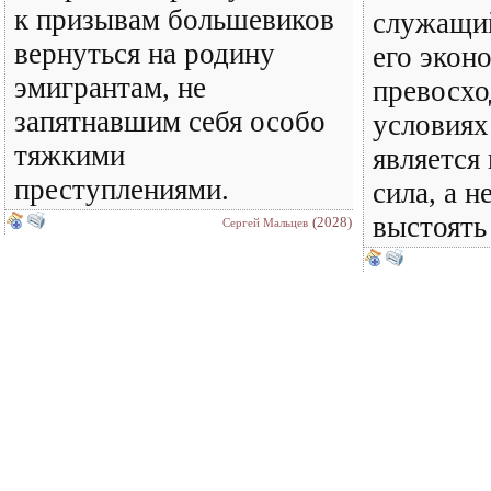
к призывам большевиков
служащи
вернуться на родину
его экон
эмигрантам, не
превосхо
запятнавшим себя особо
условиях
тяжкими
является
преступлениями.
сила, а н
выстоять
(2028)
Сергей Мальцев