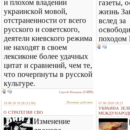
и плохом владении
газеты, 
украинской мовой,
жизнь За
отстраненности от всего
вслед за
русского и советского,
освобод
деятели киевского режима
походом 
не находят в своем
лексиконе более удачных
цитат и сравнений, чем те,
что почерпнуты в русской
культуре.
(1488)
Сергей Мальцев
Военные действия
10.06.26 10:28
(12.06)
07.06.2026 18:23
УКРАИНА ЗЕЛ
О СТРАТЕГИИ СВО
МЕЖДУНАРОД
Изменение