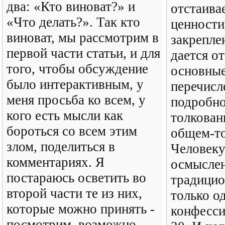
два: «Кто виноват?» и
отстаива
«Что делать?». Так кто
ценности,
виноват, мы рассмотрим в
закрепле
первой части статьи, и для
дается о
того, чтобы обсуждение
основные
было интерактивным, у
перечисл
меня просьба ко всем, у
подробно
кого есть мысли как
толкован
бороться со всем этим
общем-то
злом, поделиться в
Человеку
комментариях. Я
осмысле
постараюсь осветить во
традицио
второй части те из них,
только о
которые можно принять -
конфесси
посмотрим, возможно