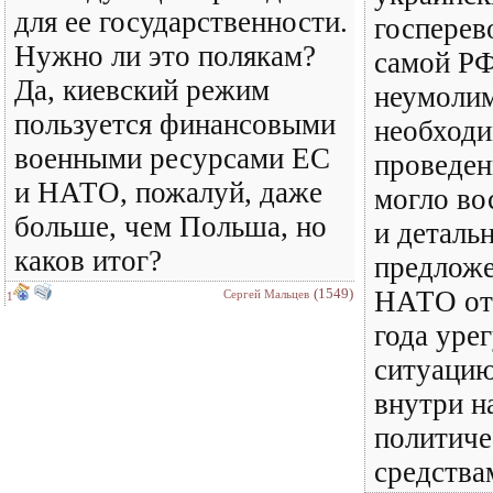
для ее государственности.
госперев
Нужно ли это полякам?
самой РФ
Да, киевский режим
неумолим
пользуется финансовыми
необход
военными ресурсами ЕС
проведен
и НАТО, пожалуй, даже
могло во
больше, чем Польша, но
и деталь
каков итог?
предложе
(1549)
НАТО от 
Сергей Мальцев
1
года уре
ситуацию
внутри н
политич
средства