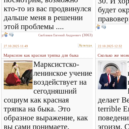
30. И хо
кто-то из вас продвинулся
будет ок
дальше меня в решении
правовер
этой проблемы ....
(3063)
Скобликов Евгений Андреевич
8
Культура
27.10.2025 11:49
22.10.2025 12:32
Марксизм как красная тряпка для быка
Сколько же може
Марксистско-
ленинское учение
воздействует на
сегодняшний
социум как красная
делает В
тряпка на быка. Это
terrible 
образное выражение, как
поведени
вы сами понимаете,
эгоизм. С