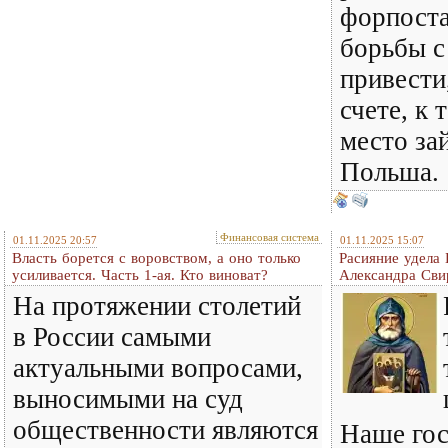
форпост
борьбы с
привести
счете, к 
место за
Польша.
Финансовая система
01.11.2025 20:57
01.11.2025 15:07
Власть борется с воровством, а оно только
Расияние удела
усиливается. Часть 1-ая. Кто виноват?
Александра Сви
На протяжении столетий
в России самыми
актуальными вопросами,
выносимыми на суд
общественности являются
Наше гос