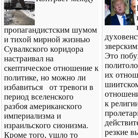
пропагандистским шумом
духовенс
и тихой мирной жизнью
зверским
Сувалкского коридора
Это побу
настраивал на
политоло
скептическое отношение к
их отнош
политике, но можно ли
шиитском
избавиться от тревоги в
отношени
период вселенского
к религи
разбоя американского
пролетар
империализма и
действит
израильского сионизма.
резкие в
Кроме того, ушло то