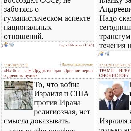
воссоздал СССР, не
планку з
заботясь о
Андрееви
гуманистическом аспекте
Надо сказ
национальных
сегодняш
отношений.
трансгум
течения 
(1946)
Сергей Мальцев
1
1
Идеология,философия
03.05.2026 22:30
27.04.26 11:26
(11:32
«Их бог – сам Друдж из ада». Древние персы
ТРАМП – ИГР
о древних иудеях
СИОНИСТОВ?
То, что война
Израиля и США
против Ирана
религиозная, нет
смысла доказывать.
Израиля 
только в