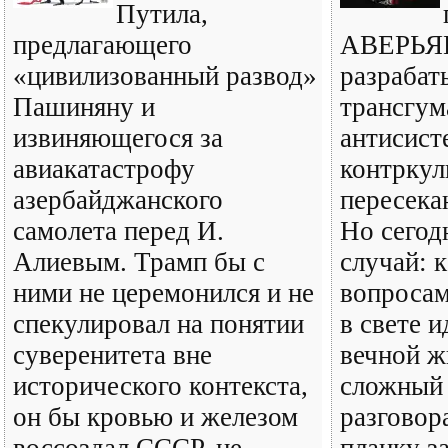
Путила,
предлагающего
АВЕРЬЯН
«цивилизованный развод»
разрабат
Пашиняну и
трансгум
извиняющегося за
антисист
авиакатастрофу
контркул
азербайджанского
пересека
самолета перед И.
Но сегод
Алиевым. Трамп бы с
случай: к
ними не церемонился и не
вопроса
спекулировал на понятии
в свете 
суверенитета вне
вечной ж
исторического контекста,
сложный
он бы кровью и железом
разговор