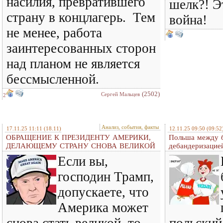
насилия, превратившего
шелк?! Э
страну в концлагерь. Тем
война!
не менее, работа
заинтересованных сторон
над планом не является
бессмысленной.
(2502)
Сергей Мальцев
2
Анализ, события, факты
17.11.25 11:11
(18.11)
12.11.25 09:50
(09:52
ОБРАЩЕНИЕ К ПРЕЗИДЕНТУ АМЕРИКИ,
Польша между б
ДЕЛАЮЩЕМУ СТРАНУ СНОВА ВЕЛИКОЙ
дебандеризацие
Если вы,
господин Трамп,
допускаете, что
Америка может