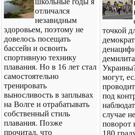
школьные годы я
отличался
незавидным
здоровьем, поэтому не
точкой д
довелось посещать
демократ
бассейн и освоить
денацифи
спортивную технику
демилита
плавания. Но в 16 лет стал
Украины
самостоятельно
могут, ес
тренировать
проводит
выносливость в заплывах
под конт
на Волге и отрабатывать
наблюдат
собственный стиль
случае н
плавания. Позже
поворот н
прочитал, что
180 град