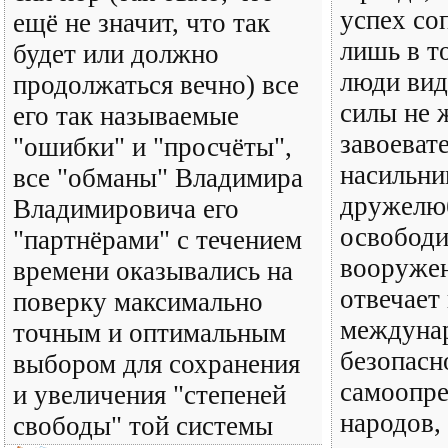
успех со
ещё не значит, что так
лишь в т
будет или должно
люди вид
продолжаться вечно) все
силы не 
его так называемые
завоеват
"ошибки" и "просчёты",
насильни
все "обманы" Владимира
дружелю
Владимировича его
освободи
"партнёрами" с течением
вооруже
времени оказывались на
отвечает
поверку максимально
междуна
точным и оптимальным
безопасн
выбором для сохранения
самоопре
и увеличения "степеней
народов,
свободы" той системы