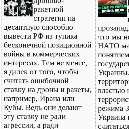
дроново-
ракетной
стратегии на
десантную способно
прозапад
вывести РФ из тупика
что мы н
бесконечной позиционной
НАТО ма
войны в коммерческих
понятием
интересах. Тем не менее,
государс
я далек от того, чтобы
Украины.
считать ошибочной
территор
ставку на дроны и ракеты,
властью 
например, Ирана или
террорис
Кубы. Ведь они делают
режима З
эту ставку не ради
Украина 
агрессии, а ради
считатьс