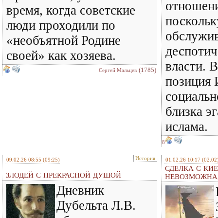
отношени
время, когда советские
поскольк
люди проходили по
обслужив
«необъятной Родине
деспотич
своей» как хозяева.
власти. 
(1785)
Сергей Мальцев
позиция 
социальн
близка э
ислама.
8
История
09.02.26 08:55
(09:25)
01.02.26 10:17
(02.02
СДЕЛКА С КИ
ЗЛОДЕЙ С ПРЕКРАСНОЙ ДУШОЙ
НЕВОЗМОЖНА,
Дневник
Дубельта Л.В.