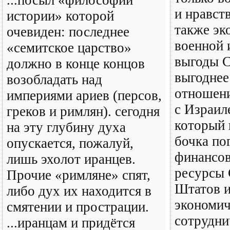
...посыл «философии
и нравст
истории» которой
также эк
очевиден: последнее
военной 
«семитское царство»
выгоды 
должно в конце концов
выгоднее
возобладать над
отношен
империями ариев (персов,
с Израил
греков и римлян). сегодня
который 
на эту глубину духа
бочка по
опускается, пожалуй,
финансов
лишь эхолот иранцев.
ресурсы
Прочие «римляне» спят,
Штатов и
либо дух их находится в
экономич
смятении и прострации.
сотрудни
...иранцам и придётся