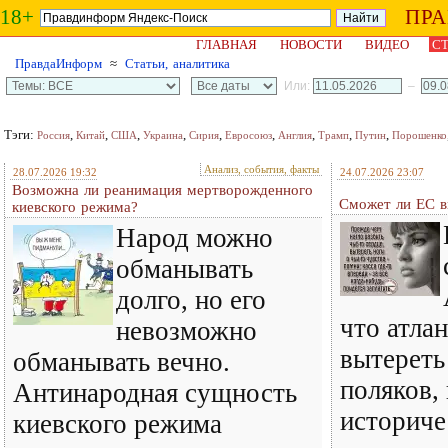
18+
ПР
ГЛАВНАЯ
НОВОСТИ
ВИДЕО
СТ
ПравдаИнформ
≈
Статьи, аналитика
Или:
–
Тэги:
,
,
,
,
,
,
,
,
,
Россия
Китай
США
Украина
Сирия
Евросоюз
Англия
Трамп
Путин
Порошенко
Анализ, события, факты
28.07.2026 19:32
24.07.2026 23:07
Возможна ли реанимация мертворожденного
Сможет ли ЕС в
киевского режима?
Народ можно
обманывать
долго, но его
что атла
невозможно
вытереть
обманывать вечно.
поляков,
Антинародная сущность
историче
киевского режима