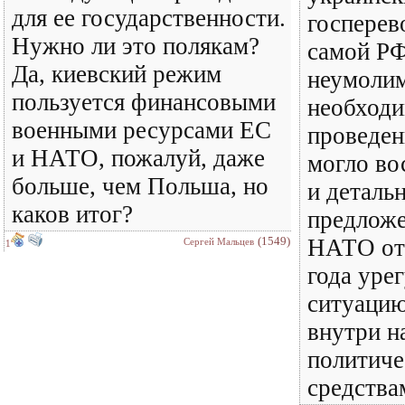
для ее государственности.
госперев
Нужно ли это полякам?
самой РФ
Да, киевский режим
неумолим
пользуется финансовыми
необход
военными ресурсами ЕС
проведен
и НАТО, пожалуй, даже
могло во
больше, чем Польша, но
и деталь
каков итог?
предложе
(1549)
НАТО от 
Сергей Мальцев
1
года уре
ситуацию
внутри н
политич
средства