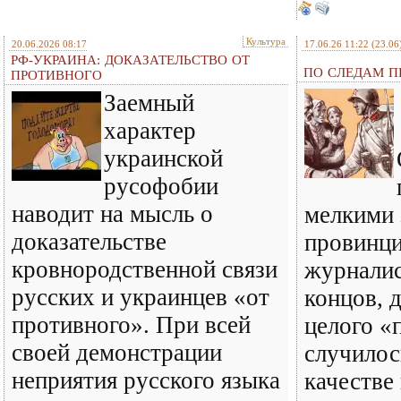
Культура
20.06.2026 08:17
17.06.26 11:22
(23.06
РФ-УКРАИНА: ДОКАЗАТЕЛЬСТВО ОТ
ПО СЛЕДАМ ПР
ПРОТИВНОГО
Заемный
характер
украинской
русофобии
наводит на мысль о
мелкими 
доказательстве
провинц
кровнородственной связи
журналис
русских и украинцев «от
концов, 
противного». При всей
целого «
своей демонстрации
случилось
неприятия русского языка
качестве