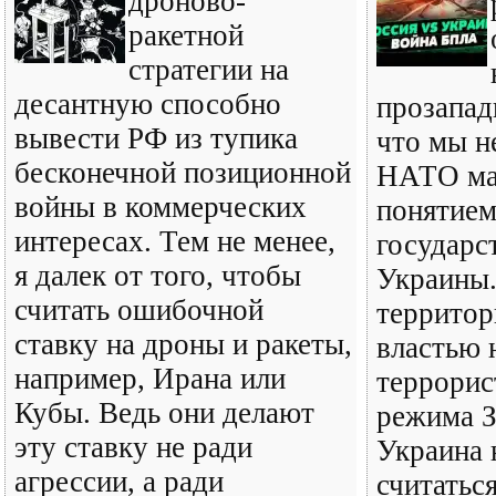
дроново-
ракетной
стратегии на
десантную способно
прозапад
вывести РФ из тупика
что мы н
бесконечной позиционной
НАТО ма
войны в коммерческих
понятием
интересах. Тем не менее,
государс
я далек от того, чтобы
Украины.
считать ошибочной
территор
ставку на дроны и ракеты,
властью 
например, Ирана или
террорис
Кубы. Ведь они делают
режима З
эту ставку не ради
Украина 
агрессии, а ради
считатьс