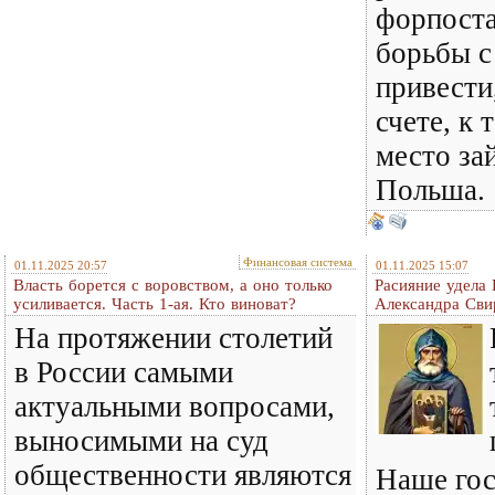
форпост
борьбы с
привести
счете, к 
место за
Польша.
Финансовая система
01.11.2025 20:57
01.11.2025 15:07
Власть борется с воровством, а оно только
Расияние удела
усиливается. Часть 1-ая. Кто виноват?
Александра Сви
На протяжении столетий
в России самыми
актуальными вопросами,
выносимыми на суд
общественности являются
Наше гос