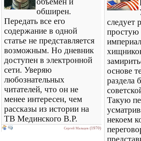
объемен и
обширен.
Передать все его
следует 
содержание в одной
простую 
статье не представляется
империал
возможным. Но дневник
хищнико
доступен в электронной
замирить
сети. Уверяю
основе т
любознательных
раздела 
читателей, что он не
советско
менее интересен, чем
Такую пе
рассказы из истории на
усматрив
ТВ Мединского В.Р.
некоем к
перегово
(1970)
Сергей Мальцев
представ