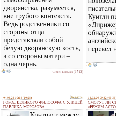
новозела
дворянства, разумеется,
писатель
вне грубого контекста.
Куигли п
Ведь родственники со
«Дирижер
стороны отца
обнаружи
представляли собой
английск
белую дворянскую кость,
перевел 
а со стороны матери –
одна чернь.
1
(1713)
Сергей Мальцев
Культура
04.03.26 10:18
(10:28)
14.02.26 09:32
(09:33
ГОРОД ВЕЛИКОГО ФИЛОСОФА С УЛИЦЕЙ
СМОГУТ ЛИ С
ПАВЛИКА МОРОЗОВА
«РЕЖИМ АЯТО
Контраст между