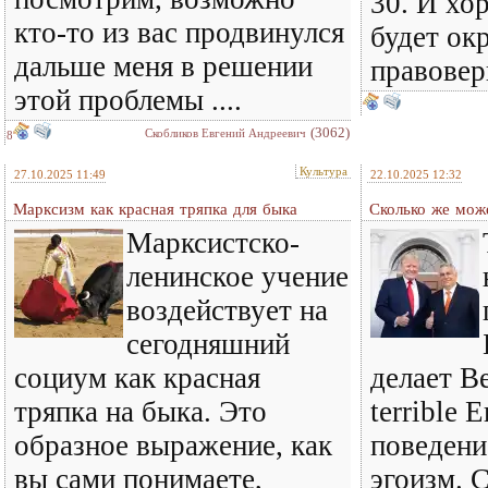
30. И хо
кто-то из вас продвинулся
будет ок
дальше меня в решении
правовер
этой проблемы ....
(3062)
Скобликов Евгений Андреевич
8
Культура
27.10.2025 11:49
22.10.2025 12:32
Марксизм как красная тряпка для быка
Сколько же може
Марксистско-
ленинское учение
воздействует на
сегодняшний
социум как красная
делает В
тряпка на быка. Это
terrible 
образное выражение, как
поведени
вы сами понимаете,
эгоизм. С