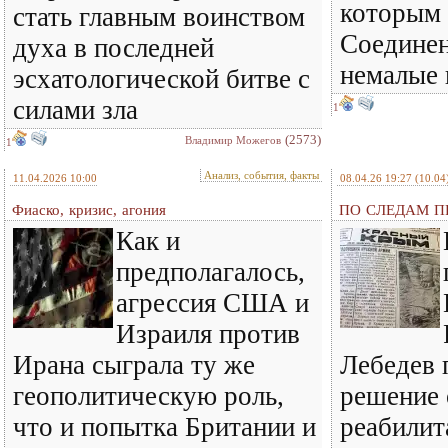
которым 
стать главным воинством
Соедине
духа в последней
немалые
эсхатологической битве с
силами зла
1
(2573)
Владимир Можегов
1
Анализ, события, факты
11.04.2026 10:00
08.04.26 19:27
(10.04
Фиаско, кризис, агония
ПО СЛЕДАМ ПР
Как и
предполагалось,
агрессия США и
Израиля против
Ирана сыграла ту же
Лебедев 
геополитическую роль,
решение 
что и попытка Британии и
реабилит