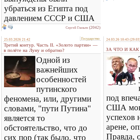
убраться из Египта под
давлением СССР и США
(2042)
Сергей Глазьев
Государство
25.03.2026 21:42
24.03.26 10:43
(29.03
Третий контур. Часть II. «Золото партии» —
ЗА ЧТО И КА
в полёте на Луну и обратно?
Одной из
важнейших
особенностей
путинского
под впеч
феномена, или, другими
США мог
словами, "пути Путина"
успехов 
является то
арене, оп
обстоятельство, что до
Правда, о
сих пор (так было, что