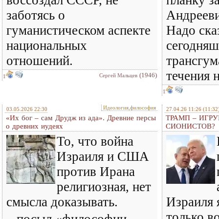
воссоздал СССР, не
планку з
заботясь о
Андрееви
гуманистическом аспекте
Надо сказ
национальных
сегодняш
отношений.
трансгум
течения 
(1946)
Сергей Мальцев
1
1
Идеология,философия
03.05.2026 22:30
27.04.26 11:26
(11:32
«Их бог – сам Друдж из ада». Древние персы
ТРАМП – ИГР
о древних иудеях
СИОНИСТОВ?
То, что война
Израиля и США
против Ирана
религиозная, нет
смысла доказывать.
Израиля 
только в