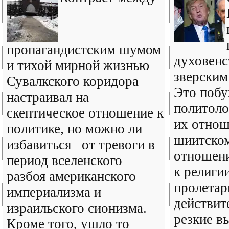
пропагандистским шумом
духовенс
и тихой мирной жизнью
зверским
Сувалкского коридора
Это побу
настраивал на
политоло
скептическое отношение к
их отнош
политике, но можно ли
шиитском
избавиться от тревоги в
отношени
период вселенского
к религи
разбоя американского
пролетар
империализма и
действит
израильского сионизма.
резкие в
Кроме того, ушло то