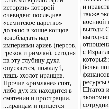
...посыл «философии
и нравст
истории» которой
также эк
очевиден: последнее
военной 
«семитское царство»
выгоды 
должно в конце концов
выгоднее
возобладать над
отношен
империями ариев (персов,
с Израил
греков и римлян). сегодня
который 
на эту глубину духа
бочка по
опускается, пожалуй,
финансов
лишь эхолот иранцев.
ресурсы
Прочие «римляне» спят,
Штатов и
либо дух их находится в
экономич
смятении и прострации.
сотрудни
...иранцам и придётся