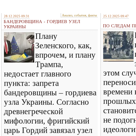
Анализ, события, факты
28.12.2025 09:31
25.12.2025 09:47
БАНДЕРОВЩИНА - ГОРДИЕВ УЗЕЛ
ПО СЛЕДАМ ПР
УКРАИНЫ
Плану
Зеленского, как,
впрочем, и плану
Трампа,
этом слу
недостает главного
перенос
пункта: запрета
времени 
бандеровщины – гордиева
прошлых 
узла Украины. Согласно
становит
древнегреческой
не подог
мифологии, фригийский
идеологи
царь Гордий завязал узел