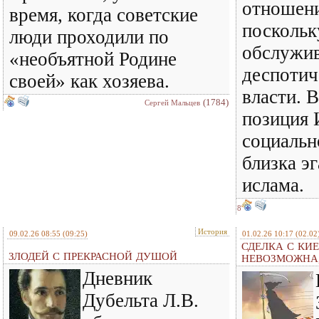
отношени
время, когда советские
поскольк
люди проходили по
обслужив
«необъятной Родине
деспотич
своей» как хозяева.
власти. 
(1784)
Сергей Мальцев
позиция 
социальн
близка э
ислама.
8
История
09.02.26 08:55
(09:25)
01.02.26 10:17
(02.02
СДЕЛКА С КИ
ЗЛОДЕЙ С ПРЕКРАСНОЙ ДУШОЙ
НЕВОЗМОЖНА,
Дневник
Дубельта Л.В.