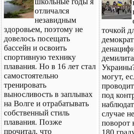
школьные годы я
отличался
незавидным
здоровьем, поэтому не
точкой д
довелось посещать
демократ
бассейн и освоить
денацифи
спортивную технику
демилита
плавания. Но в 16 лет стал
Украины
самостоятельно
могут, ес
тренировать
проводит
выносливость в заплывах
под конт
на Волге и отрабатывать
наблюдат
собственный стиль
случае н
плавания. Позже
поворот н
прочитал, что
180 град