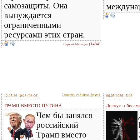
самозащиты. Она
междунар
вынуждается
ограниченными
ресурсами этих стран.
(1484)
Сергей Мальцев
3
Анализ, события, факты
12.05.26 10:23
(03.06)
06.05.2026 15:06
ТРАМП ВМЕСТО ПУТИНА
Диспут о бессм
Чем бы занялся
российский
Трамп вместо