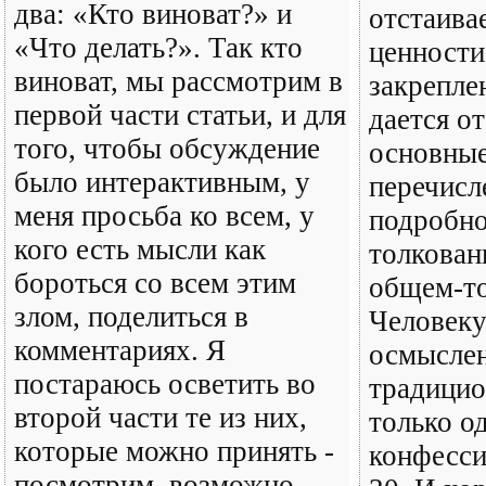
два: «Кто виноват?» и
отстаива
«Что делать?». Так кто
ценности,
виноват, мы рассмотрим в
закрепле
первой части статьи, и для
дается о
того, чтобы обсуждение
основные
было интерактивным, у
перечисл
меня просьба ко всем, у
подробно
кого есть мысли как
толкован
бороться со всем этим
общем-то
злом, поделиться в
Человеку
комментариях. Я
осмысле
постараюсь осветить во
традицио
второй части те из них,
только о
которые можно принять -
конфесси
посмотрим, возможно