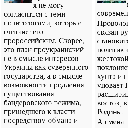
я не могу
современ
согласиться с теми
политологами, которые
Проволок
считают его
связан р
пророссийским. Скорее,
становит
это план проукраинский
политики
не в смысле интересов
жестокой
Украины как суверенного
поклоняе
государства, а в смысле
хунта и 
возможности продления
уповает
существования
расшири
бандеровского режима,
восток, 
пришедшего к власти
Родины.
посредством обмана и
А смена 