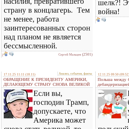
насилия, превратившего
шелк?! Э
страну в концлагерь. Тем
война!
не менее, работа
заинтересованных сторон
над планом не является
бессмысленной.
(2501)
Сергей Мальцев
2
Анализ, события, факты
17.11.25 11:11
(18.11)
12.11.25 09:50
(09:52
ОБРАЩЕНИЕ К ПРЕЗИДЕНТУ АМЕРИКИ,
Польша между б
ДЕЛАЮЩЕМУ СТРАНУ СНОВА ВЕЛИКОЙ
дебандеризацие
Если вы,
господин Трамп,
допускаете, что
Америка может