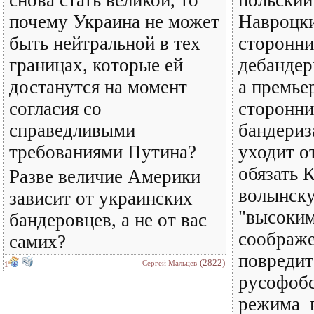
снова стать великой, то
польский
почему Украина не может
Навроцки
быть нейтральной в тех
сторонн
границах, которые ей
дебандер
достанутся на момент
а премье
согласия со
сторонн
справедливыми
бандериз
требованиями Путина?
уходит о
обязать 
Разве величие Америки
волынск
зависит от украинских
"высоким
бандеровцев, а не от вас
соображе
самих?
повредит
(2822)
Сергей Мальцев
1
русофобс
режима в