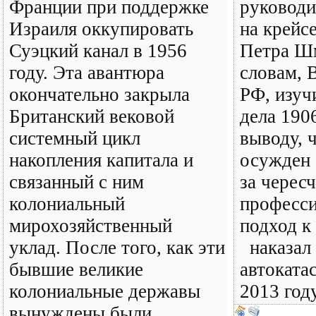
Франции при поддержке
руководи
Израиля оккупировать
на крейс
Суэцкий канал в 1956
Петра Шм
году. Эта авантюра
словам, 
окончательно закрыла
РФ, изуч
Британский вековой
дела 190
системный цикл
выводу, 
накопления капитала и
осужден 
связанный с ним
за черес
колониальный
професс
мирохозяйственный
подход к
уклад. После того, как эти
наказал 
бывшие великие
автоката
колониальные державы
2013 год
вынуждены были