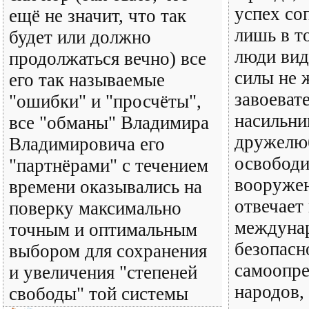
успех со
ещё не значит, что так
лишь в т
будет или должно
люди вид
продолжаться вечно) все
силы не 
его так называемые
завоеват
"ошибки" и "просчёты",
насильни
все "обманы" Владимира
дружелю
Владимировича его
освободи
"партнёрами" с течением
вооруже
времени оказывались на
отвечает
поверку максимально
междуна
точным и оптимальным
безопасн
выбором для сохранения
самоопре
и увеличения "степеней
народов,
свободы" той системы