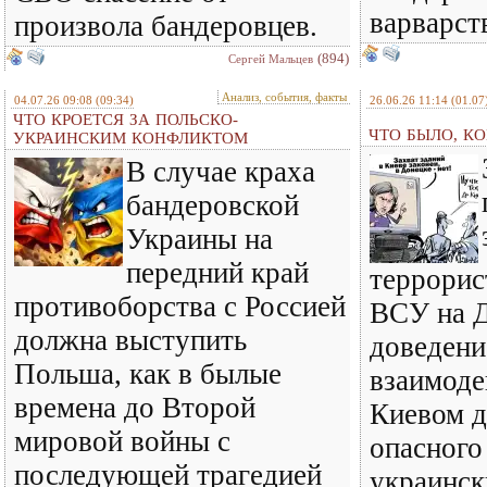
варварст
произвола бандеровцев.
(894)
Сергей Мальцев
Анализ, события, факты
04.07.26 09:08
(09:34)
26.06.26 11:14
(01.07
ЧТО КРОЕТСЯ ЗА ПОЛЬСКО-
ЧТО БЫЛО, КО
УКРАИНСКИМ КОНФЛИКТОМ
В случае краха
бандеровской
Украины на
передний край
террорис
противоборства с Россией
ВСУ на Д
должна выступить
доведени
Польша, как в былые
взаимод
времена до Второй
Киевом д
мировой войны с
опасного
последующей трагедией
украинск