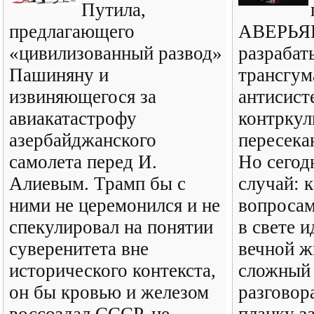
Путила,
предлагающего
АВЕРЬЯН
«цивилизованный развод»
разрабат
Пашиняну и
трансгум
извиняющегося за
антисист
авиакатастрофу
контркул
азербайджанского
пересека
самолета перед И.
Но сегод
Алиевым. Трамп бы с
случай: к
ними не церемонился и не
вопроса
спекулировал на понятии
в свете 
суверенитета вне
вечной ж
исторического контекста,
сложный
он бы кровью и железом
разговор