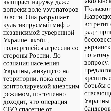
«волынск
выпирает наружу даже
Польског
вопреки воле узурпаторов
Навроцко
власти. Она разрушает
встретит
культивируемый миф о
ради при
независимой суверенной
бессове
Украине, якобы,
украинс
подвергшейся агрессии со
по этому
стороны России. До
вопросу.
сознания населения
предлого
Украины, живущего на
крепить 
территории, пока еще
борьбы с
контролируемой киевским
спасающе
режимом, постепенно
Украины 
доходит, что операция
бандеров
СВО спасение от