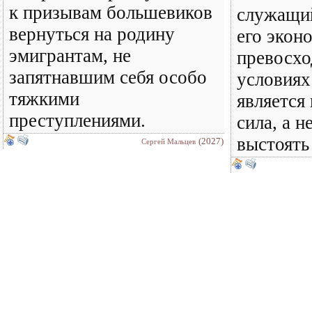
к призывам большевиков
служащи
вернуться на родину
его экон
эмигрантам, не
превосхо
запятнавшим себя особо
условиях
тяжкими
является
преступлениями.
сила, а н
выстоять
(2027)
Сергей Мальцев