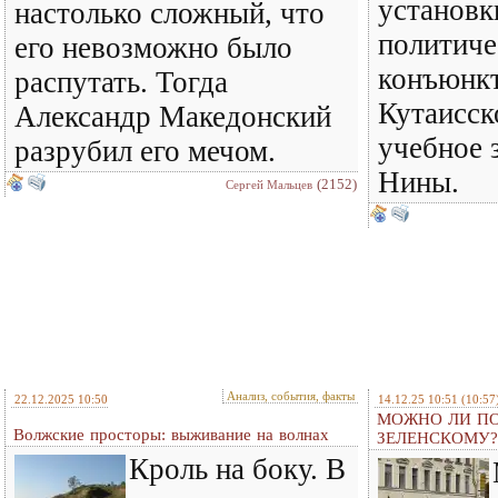
установк
настолько сложный, что
политич
его невозможно было
конъюнкт
распутать. Тогда
Кутаисск
Александр Македонский
учебное 
разрубил его мечом.
Нины.
(2152)
Сергей Мальцев
Анализ, события, факты
22.12.2025 10:50
14.12.25 10:51
(10:57
МОЖНО ЛИ ПО
Волжские просторы: выживание на волнах
ЗЕЛЕНСКОМУ?
Кроль на боку. В