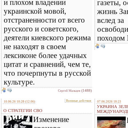
и плохом владении
газеты, 
украинской мовой,
жизнь За
отстраненности от всего
вслед за
русского и советского,
освобод
деятели киевского режима
походом 
не находят в своем
лексиконе более удачных
цитат и сравнений, чем те,
что почерпнуты в русской
культуре.
(1488)
Сергей Мальцев
Военные действия
10.06.26 10:28
(12.06)
07.06.2026 18:23
УКРАИНА ЗЕЛ
О СТРАТЕГИИ СВО
МЕЖДУНАРОД
Изменение