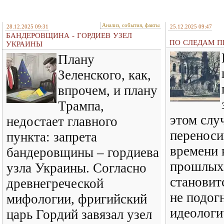
Анализ, события, факты
28.12.2025 09:31
25.12.2025 09:47
БАНДЕРОВЩИНА - ГОРДИЕВ УЗЕЛ
ПО СЛЕДАМ ПР
УКРАИНЫ
Плану
Зеленского, как,
впрочем, и плану
Трампа,
этом слу
недостает главного
перенос
пункта: запрета
времени 
бандеровщины – гордиева
прошлых 
узла Украины. Согласно
становит
древнегреческой
не подог
мифологии, фригийский
идеологи
царь Гордий завязал узел