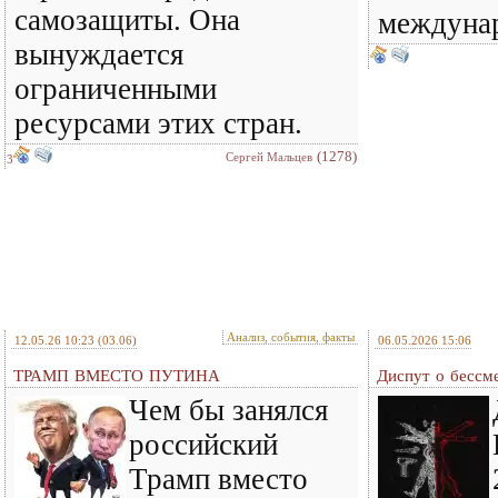
самозащиты. Она
междунар
вынуждается
ограниченными
ресурсами этих стран.
(1278)
Сергей Мальцев
3
Анализ, события, факты
12.05.26 10:23
(03.06)
06.05.2026 15:06
ТРАМП ВМЕСТО ПУТИНА
Диспут о бессм
Чем бы занялся
российский
Трамп вместо