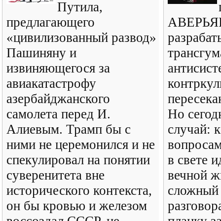
Путила,
предлагающего
АВЕРЬЯН
«цивилизованный развод»
разрабат
Пашиняну и
трансгум
извиняющегося за
антисист
авиакатастрофу
контркул
азербайджанского
пересека
самолета перед И.
Но сегод
Алиевым. Трамп бы с
случай: к
ними не церемонился и не
вопроса
спекулировал на понятии
в свете 
суверенитета вне
вечной ж
исторического контекста,
сложный
он бы кровью и железом
разговор