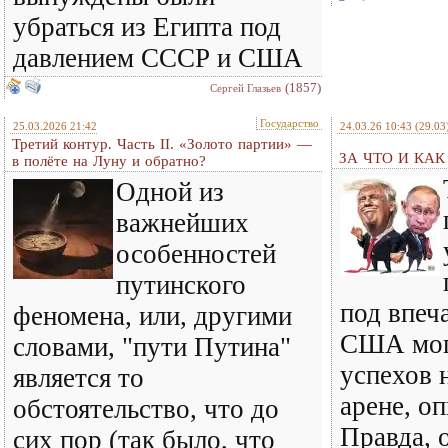
убраться из Египта под
давлением СССР и США
(1857)
Сергей Глазьев
Государство
25.03.2026 21:42
24.03.26 10:43
(29.03
Третий контур. Часть II. «Золото партии» —
ЗА ЧТО И КА
в полёте на Луну и обратно?
Одной из
важнейших
особенностей
путинского
под впеч
феномена, или, другими
США мог
словами, "пути Путина"
успехов 
является то
арене, оп
обстоятельство, что до
Правда, о
сих пор (так было, что