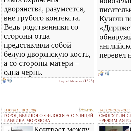
новозела
дворянства, разумеется,
писатель
вне грубого контекста.
Куигли п
Ведь родственники со
«Дирижер
стороны отца
обнаружи
представляли собой
английск
белую дворянскую кость,
перевел 
а со стороны матери –
одна чернь.
1
(1525)
Сергей Мальцев
Культура
04.03.26 10:18
(10:28)
14.02.26 09:32
(09:33
ГОРОД ВЕЛИКОГО ФИЛОСОФА С УЛИЦЕЙ
СМОГУТ ЛИ С
ПАВЛИКА МОРОЗОВА
«РЕЖИМ АЯТО
Контраст между