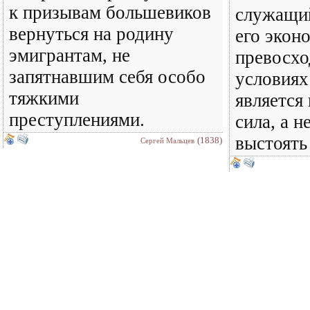
к призывам большевиков
служащи
вернуться на родину
его экон
эмигрантам, не
превосхо
запятнавшим себя особо
условиях
тяжкими
является
преступлениями.
сила, а н
выстоять
(1838)
Сергей Мальцев