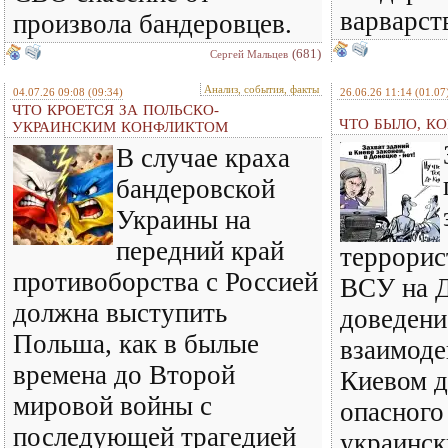
варварст
произвола бандеровцев.
(681)
Сергей Мальцев
Анализ, события, факты
04.07.26 09:08
(09:34)
26.06.26 11:14
(01.07
ЧТО КРОЕТСЯ ЗА ПОЛЬСКО-
ЧТО БЫЛО, КО
УКРАИНСКИМ КОНФЛИКТОМ
В случае краха
бандеровской
Украины на
передний край
террорис
противоборства с Россией
ВСУ на Д
должна выступить
доведени
Польша, как в былые
взаимод
времена до Второй
Киевом д
мировой войны с
опасного
последующей трагедией
украинск