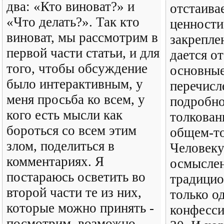
два: «Кто виноват?» и
отстаива
«Что делать?». Так кто
ценности,
виноват, мы рассмотрим в
закрепле
первой части статьи, и для
дается о
того, чтобы обсуждение
основные
было интерактивным, у
перечисл
меня просьба ко всем, у
подробно
кого есть мысли как
толкован
бороться со всем этим
общем-то
злом, поделиться в
Человеку
комментариях. Я
осмысле
постараюсь осветить во
традицио
второй части те из них,
только о
которые можно принять -
конфесси
посмотрим, возможно