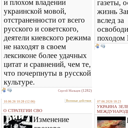
и плохом владении
газеты, 
украинской мовой,
жизнь За
отстраненности от всего
вслед за
русского и советского,
освобод
деятели киевского режима
походом 
не находят в своем
лексиконе более удачных
цитат и сравнений, чем те,
что почерпнуты в русской
культуре.
(1282)
Сергей Мальцев
Военные действия
10.06.26 10:28
(12.06)
07.06.2026 18:23
УКРАИНА ЗЕЛ
О СТРАТЕГИИ СВО
МЕЖДУНАРОД
Изменение