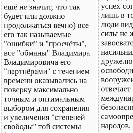
успех со
ещё не значит, что так
лишь в т
будет или должно
люди вид
продолжаться вечно) все
силы не 
его так называемые
завоеват
"ошибки" и "просчёты",
насильни
все "обманы" Владимира
дружелю
Владимировича его
освободи
"партнёрами" с течением
вооруже
времени оказывались на
отвечает
поверку максимально
междуна
точным и оптимальным
безопасн
выбором для сохранения
самоопре
и увеличения "степеней
народов,
свободы" той системы