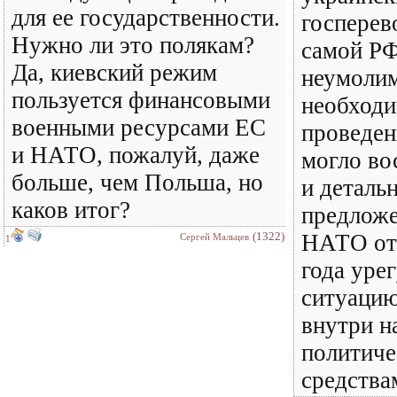
для ее государственности.
госперев
Нужно ли это полякам?
самой РФ
Да, киевский режим
неумолим
пользуется финансовыми
необход
военными ресурсами ЕС
проведен
и НАТО, пожалуй, даже
могло во
больше, чем Польша, но
и деталь
каков итог?
предложе
(1322)
НАТО от 
Сергей Мальцев
1
года уре
ситуацию
внутри н
политич
средства