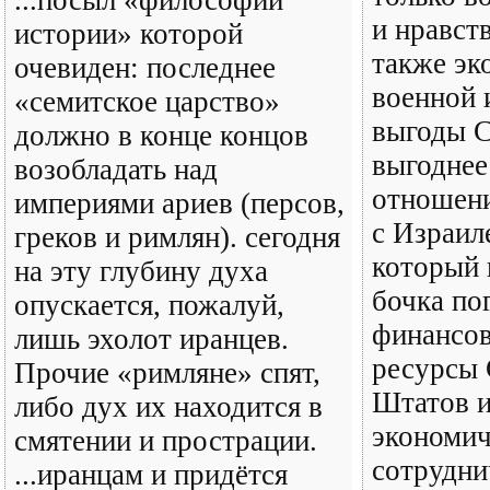
...посыл «философии
и нравст
истории» которой
также эк
очевиден: последнее
военной 
«семитское царство»
выгоды 
должно в конце концов
выгоднее
возобладать над
отношен
империями ариев (персов,
с Израил
греков и римлян). сегодня
который 
на эту глубину духа
бочка по
опускается, пожалуй,
финансов
лишь эхолот иранцев.
ресурсы
Прочие «римляне» спят,
Штатов и
либо дух их находится в
экономич
смятении и прострации.
сотрудни
...иранцам и придётся