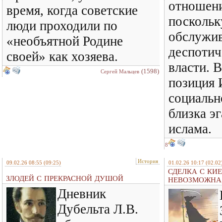
отношени
время, когда советские
поскольк
люди проходили по
обслужив
«необъятной Родине
деспотич
своей» как хозяева.
власти. 
(1598)
Сергей Мальцев
позиция 
социальн
близка э
ислама.
8
История
09.02.26 08:55
(09:25)
01.02.26 10:17
(02.02
СДЕЛКА С КИ
ЗЛОДЕЙ С ПРЕКРАСНОЙ ДУШОЙ
НЕВОЗМОЖНА,
Дневник
Дубельта Л.В.