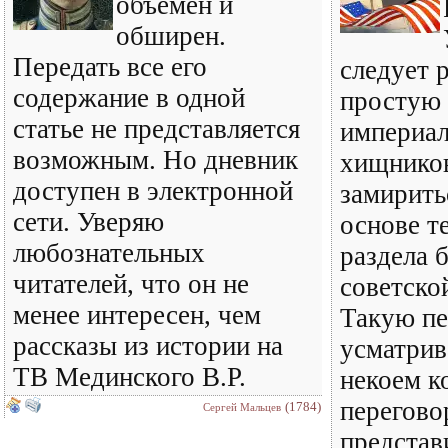
объемен и
обширен.
Передать все его
следует 
содержание в одной
простую 
статье не представляется
империал
возможным. Но дневник
хищнико
доступен в электронной
замирить
сети. Уверяю
основе т
любознательных
раздела 
читателей, что он не
советско
менее интересен, чем
Такую пе
рассказы из истории на
усматрив
ТВ Мединского В.Р.
некоем к
перегово
(1784)
Сергей Мальцев
представ