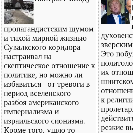
пропагандистским шумом
духовенс
и тихой мирной жизнью
зверским
Сувалкского коридора
Это побу
настраивал на
политоло
скептическое отношение к
их отнош
политике, но можно ли
шиитском
избавиться от тревоги в
отношени
период вселенского
к религи
разбоя американского
пролетар
империализма и
действит
израильского сионизма.
резкие в
Кроме того, ушло то