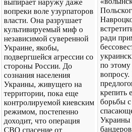
«волынск
выпирает наружу даже
Польског
вопреки воле узурпаторов
Навроцко
власти. Она разрушает
встретит
культивируемый миф о
ради при
независимой суверенной
бессове
Украине, якобы,
украинс
подвергшейся агрессии со
по этому
стороны России. До
вопросу.
сознания населения
предлого
Украины, живущего на
крепить 
территории, пока еще
борьбы с
контролируемой киевским
спасающе
режимом, постепенно
Украины 
доходит, что операция
бандеров
СВО спасение от