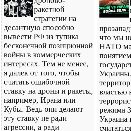
дроново-
ракетной
стратегии на
десантную способно
прозапад
вывести РФ из тупика
что мы н
бесконечной позиционной
НАТО ма
войны в коммерческих
понятием
интересах. Тем не менее,
государс
я далек от того, чтобы
Украины.
считать ошибочной
территор
ставку на дроны и ракеты,
властью 
например, Ирана или
террорис
Кубы. Ведь они делают
режима З
эту ставку не ради
Украина 
агрессии, а ради
считатьс