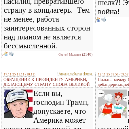
насилия, превратившего
шелк?! Э
страну в концлагерь. Тем
война!
не менее, работа
заинтересованных сторон
над планом не является
бессмысленной.
(2140)
Сергей Мальцев
2
Анализ, события, факты
17.11.25 11:11
(18.11)
12.11.25 09:50
(09:52
ОБРАЩЕНИЕ К ПРЕЗИДЕНТУ АМЕРИКИ,
Польша между б
ДЕЛАЮЩЕМУ СТРАНУ СНОВА ВЕЛИКОЙ
дебандеризацие
Если вы,
господин Трамп,
допускаете, что
Америка может