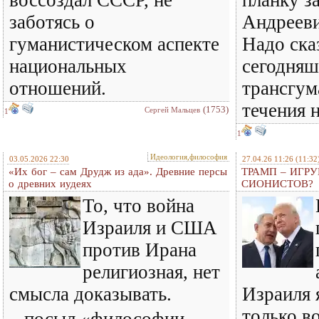
воссоздал СССР, не
планку з
заботясь о
Андрееви
гуманистическом аспекте
Надо сказ
национальных
сегодняш
отношений.
трансгум
течения 
(1753)
Сергей Мальцев
1
1
Идеология,философия
03.05.2026 22:30
27.04.26 11:26
(11:32
«Их бог – сам Друдж из ада». Древние персы
ТРАМП – ИГР
о древних иудеях
СИОНИСТОВ?
То, что война
Израиля и США
против Ирана
религиозная, нет
смысла доказывать.
Израиля 
только в