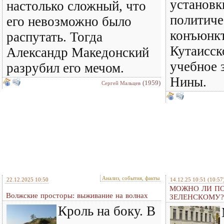
установк
настолько сложный, что
политич
его невозможно было
конъюнкт
распутать. Тогда
Кутаисск
Александр Македонский
учебное 
разрубил его мечом.
Нины.
(1959)
Сергей Мальцев
Анализ, события, факты
22.12.2025 10:50
14.12.25 10:51
(10:57
МОЖНО ЛИ ПО
Волжские просторы: выживание на волнах
ЗЕЛЕНСКОМУ?
Кроль на боку. В