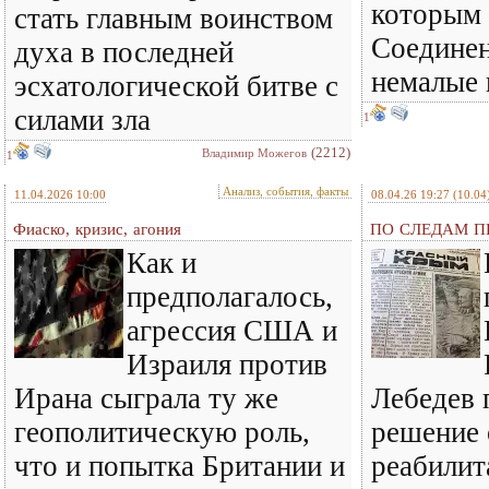
которым 
стать главным воинством
Соедине
духа в последней
немалые
эсхатологической битве с
силами зла
1
(2212)
Владимир Можегов
1
Анализ, события, факты
11.04.2026 10:00
08.04.26 19:27
(10.04
Фиаско, кризис, агония
ПО СЛЕДАМ ПР
Как и
предполагалось,
агрессия США и
Израиля против
Ирана сыграла ту же
Лебедев 
геополитическую роль,
решение 
что и попытка Британии и
реабилит