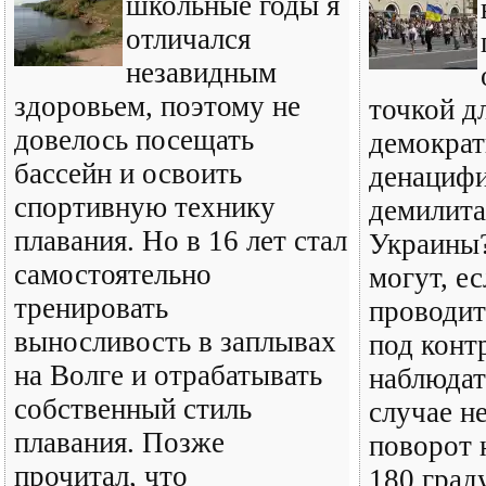
школьные годы я
отличался
незавидным
здоровьем, поэтому не
точкой д
довелось посещать
демократ
бассейн и освоить
денацифи
спортивную технику
демилита
плавания. Но в 16 лет стал
Украины
самостоятельно
могут, ес
тренировать
проводит
выносливость в заплывах
под конт
на Волге и отрабатывать
наблюдат
собственный стиль
случае н
плавания. Позже
поворот н
прочитал, что
180 град