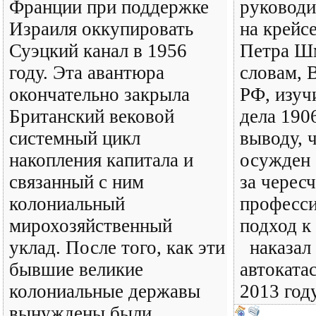
Франции при поддержке
руководи
Израиля оккупировать
на крейс
Суэцкий канал в 1956
Петра Шм
году. Эта авантюра
словам, 
окончательно закрыла
РФ, изуч
Британский вековой
дела 190
системный цикл
выводу, 
накопления капитала и
осужден 
связанный с ним
за черес
колониальный
професс
мирохозяйственный
подход к
уклад. После того, как эти
наказал 
бывшие великие
автоката
колониальные державы
2013 год
вынуждены были