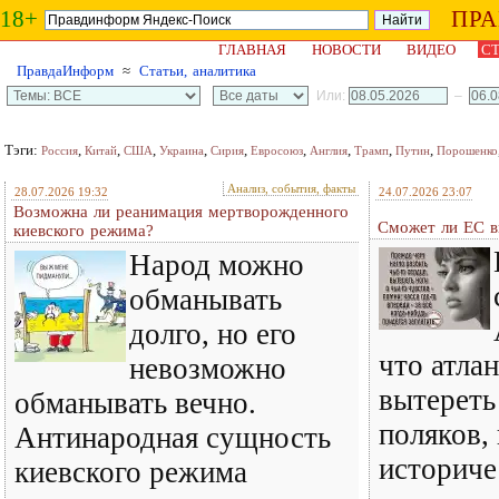
18+
ПР
ГЛАВНАЯ
НОВОСТИ
ВИДЕО
СТ
ПравдаИнформ
≈
Статьи, аналитика
Или:
–
Тэги:
,
,
,
,
,
,
,
,
,
Россия
Китай
США
Украина
Сирия
Евросоюз
Англия
Трамп
Путин
Порошенко
Анализ, события, факты
28.07.2026 19:32
24.07.2026 23:07
Возможна ли реанимация мертворожденного
Сможет ли ЕС в
киевского режима?
Народ можно
обманывать
долго, но его
что атла
невозможно
вытереть
обманывать вечно.
поляков,
Антинародная сущность
историче
киевского режима