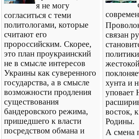
я не могу
современ
согласиться с теми
политологами, которые
Проволок
считают его
связан р
пророссийским. Скорее,
становит
это план проукраинский
политики
не в смысле интересов
жестокой
Украины как суверенного
поклоняе
государства, а в смысле
хунта и 
возможности продления
уповает
существования
расшири
бандеровского режима,
восток, 
пришедшего к власти
Родины.
посредством обмана и
А смена 