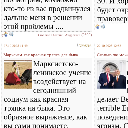
30. И хо
кто-то из вас продвинулся
будет ок
дальше меня в решении
правовер
этой проблемы ....
(2699)
Скобликов Евгений Андреевич
8
Культура
27.10.2025 11:49
22.10.2025 12:32
Марксизм как красная тряпка для быка
Сколько же може
Марксистско-
ленинское учение
воздействует на
сегодняшний
социум как красная
делает В
тряпка на быка. Это
terrible 
образное выражение, как
поведени
вы сами понимаете,
эгоизм. С