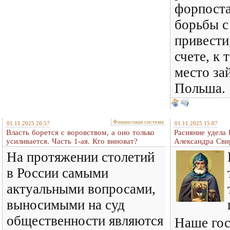
форпост
борьбы с
привести
счете, к 
место за
Польша.
Финансовая система
01.11.2025 20:57
01.11.2025 15:07
Власть борется с воровством, а оно только
Расияние удела
усиливается. Часть 1-ая. Кто виноват?
Александра Сви
На протяжении столетий
в России самыми
актуальными вопросами,
выносимыми на суд
общественности являются
Наше гос