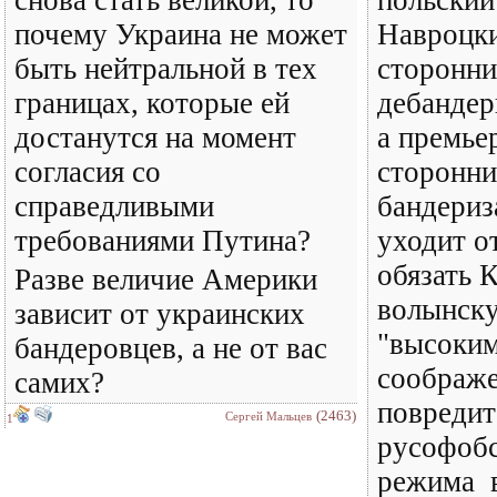
снова стать великой, то
польский
почему Украина не может
Навроцки
быть нейтральной в тех
сторонн
границах, которые ей
дебандер
достанутся на момент
а премье
согласия со
сторонн
справедливыми
бандериз
требованиями Путина?
уходит о
обязать 
Разве величие Америки
волынск
зависит от украинских
"высоким
бандеровцев, а не от вас
соображе
самих?
повредит
(2463)
Сергей Мальцев
1
русофобс
режима в