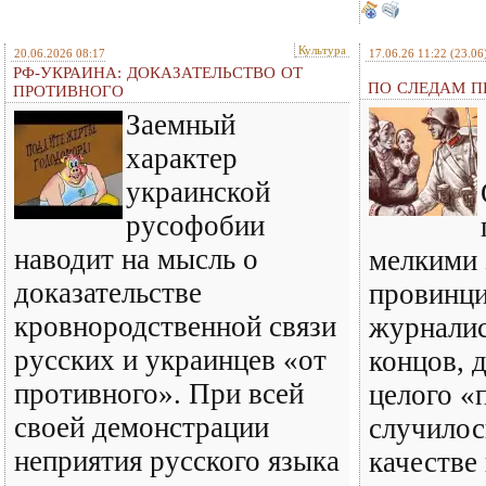
Культура
20.06.2026 08:17
17.06.26 11:22
(23.06
РФ-УКРАИНА: ДОКАЗАТЕЛЬСТВО ОТ
ПО СЛЕДАМ ПР
ПРОТИВНОГО
Заемный
характер
украинской
русофобии
наводит на мысль о
мелкими 
доказательстве
провинц
кровнородственной связи
журналис
русских и украинцев «от
концов, 
противного». При всей
целого «
своей демонстрации
случилось
неприятия русского языка
качестве