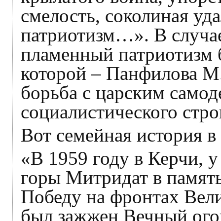
смелость, соколиная уд
патриотизм…». В случа
пламенный патриотизм б
которой – Панфилова М
борьба с царским само
социалистического стро
Вот семейная история в
«В 1959 году в Керчи, 
горы Митридат в память
Победу на фронтах Вел
был зажжен Вечный огон