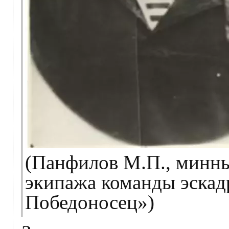
(Панфилов М.П., минн
экипажа команды эскад
Победоносец»)