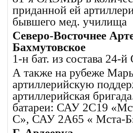
приданной ей артиллери
бывшего мед. училища
Северо-Восточнее Арте
Бахмутовское
1-н бат. из состава 24-
А также на рубеже Мар
артиллерийскую поддерж
артиллерийская бригада
батареи: САУ 2С19 «Мс
С», САУ 2А65 « Мста-Б
Г. Авдеевка