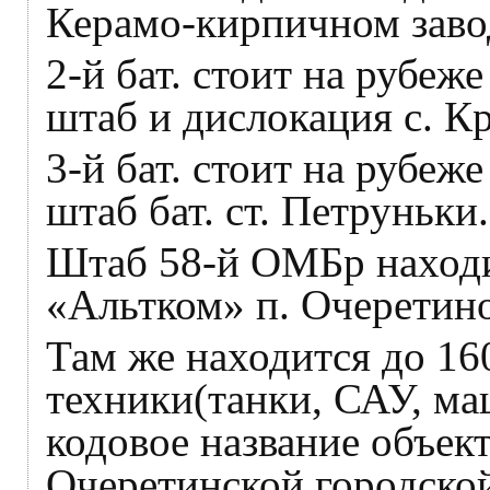
Керамо-кирпичном заво
2-й бат. стоит на рубеж
штаб и дислокация с. К
3-й бат. стоит на рубеж
штаб бат. ст. Петруньки.
Штаб 58-й ОМБр находи
«Альтком» п. Очеретино
Там же находится до 16
техники(танки, САУ, ма
кодовое название объек
Очеретинской городской