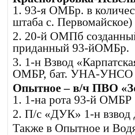
1. 93-я ОМБр. в количес
штаба с. Первомайское)
2. 20-й ОМПб созданный
приданный 93-йОМБр.
3. 1-н Взвод «Карпатск
ОМБР, бат. УНА-УНСО в
Опытное – в/ч ПВО «Зе
1. 1-на рота 93-й ОМБР
2. П/с «ДУК» 1-н взвод 
Также в Опытное и Вод