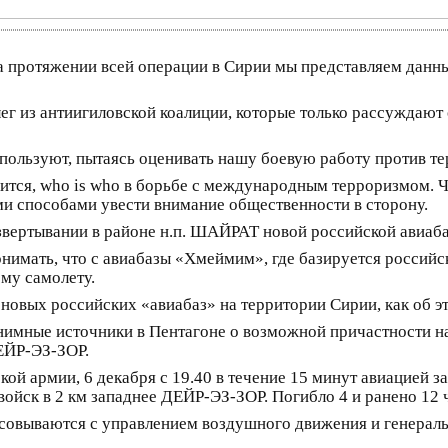
на протяжении всей операции в Сирии мы представляем данн
ег из антиигиловской коалиции, которые только рассуждают 
спользуют, пытаясь оценивать нашу боевую работу против т
ится, who is who в борьбе с международным терроризмом. 
ми способами увести внимание общественности в сторону.
звертывании в районе н.п. ШАЙРАТ новой российской авиаба
нимать, что с авиабазы «Хмеймим», где базируется российс
му самолету.
новых российских «авиабаз» на территории Сирии, как об эт
имные источники в Пентагоне о возможной причастности на
ЕЙР-ЭЗ-ЗОР.
ой армии, 6 декабря с 19.40 в течение 15 минут авиацией 
ойск в 2 км западнее ДЕЙР-ЭЗ-ЗОР. Погибло 4 и ранено 12 
асовываются с управлением воздушного движения и генерал