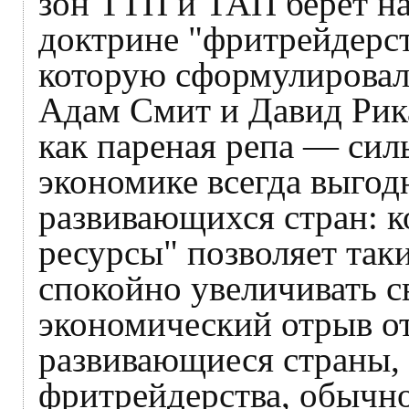
зон ТТП и ТАП берёт на
доктрине "фритрейдерст
которую сформулировал
Адам Смит и Давид Рика
как пареная репа — си
экономике всегда выго
развивающихся стран: к
ресурсы" позволяет так
спокойно увеличивать с
экономический отрыв от
развивающиеся страны, 
фритрейдерства, обычно