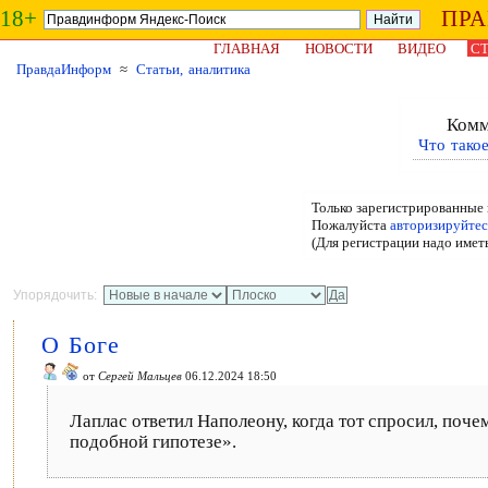
18+
ПР
ГЛАВНАЯ
НОВОСТИ
ВИДЕО
СТ
ПравдаИнформ
≈
Статьи, аналитика
Комм
Что тако
Только зарегистрированные 
Пожалуйста
авторизируйтес
(Для регистрации надо имет
Упорядочить:
О Боге
от
Сергей Мальцев
06.12.2024 18:50
Лаплас ответил Наполеону, когда тот спросил, поче
подобной гипотезе».