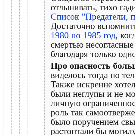
отлынивать, тихо гад
Список "Предатели, 
Достаточно вспомни
1980 по 1985 год
, ко
смертью несогласные
благодаря только одн
Про опасность боль
виделось тогда по те
Также искренне хотел
были неглупы и не м
личную ограниченнос
роль так самоотверже
было поручением свы
растоптали бы могилу