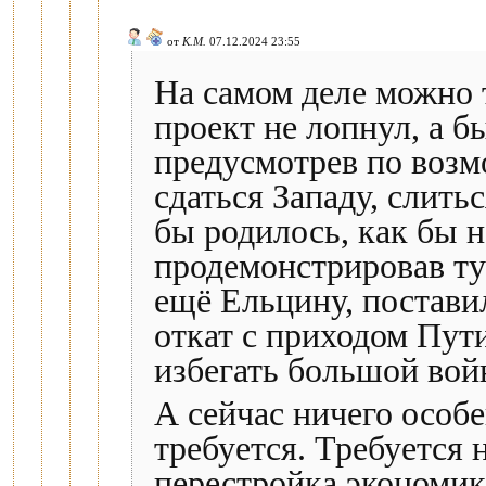
от
К.М.
07.12.2024 23:55
На самом деле можно 
проект не лопнул, а 
предусмотрев по возм
сдаться Западу, слитьс
бы родилось, как бы 
продемонстрировав т
ещё Ельцину, постави
откат с приходом Пути
избегать большой вой
А сейчас ничего особ
требуется. Требуется 
перестройка экономик