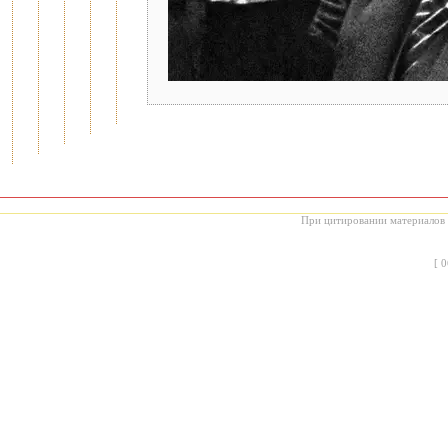
При цитировании материалов с
[
0