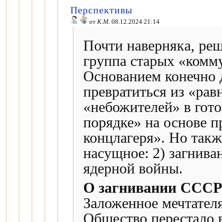
Перспективы
от
К.М.
08.12.2024 21:14
Почти наверняка, ре
группа старых «комм
Основанием конечно 
превратиться из «рав
«небожителей» в гот
порядке» на основе 
концлагеря». Но такж
насущное: 2) загнива
ядерной войны.
О загнивании СССР
Заложенное мечтател
Общество перестало в