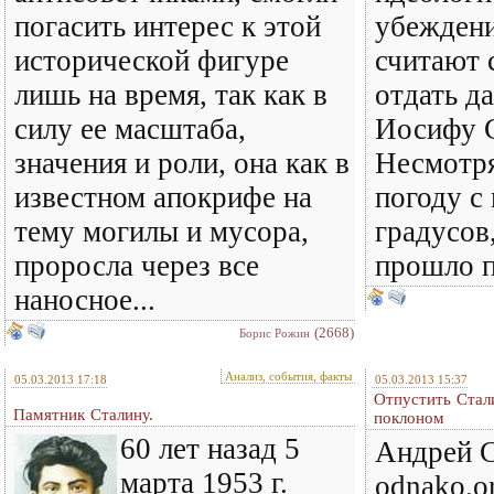
погасить интерес к этой
убеждени
исторической фигуре
считают 
лишь на время, так как в
отдать д
силу ее масштаба,
Иосифу С
значения и роли, она как в
Несмотря
известном апокрифе на
погоду с
тему могилы и мусора,
градусов
проросла через все
прошло п
наносное...
(2668)
Борис Рожин
Анализ, события, факты
05.03.2013 17:18
05.03.2013 15:37
Отпустить Стал
Памятник Сталину.
поклоном
60 лет назад 5
Андрей С
марта 1953 г.
odnako.o