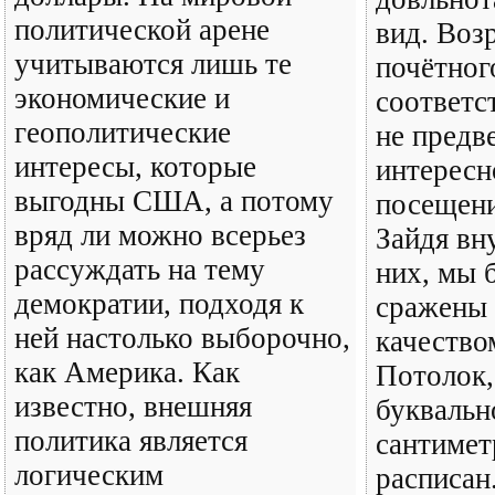
политической арене
вид. Воз
учитываются лишь те
почётног
экономические и
соответс
геополитические
не предв
интересы, которые
интересн
выгодны США, а потому
посещени
вряд ли можно всерьез
Зайдя вн
рассуждать на тему
них, мы 
демократии, подходя к
сражены 
ней настолько выборочно,
качество
как Америка. Как
Потолок,
известно, внешняя
буквальн
политика является
сантимет
логическим
расписан