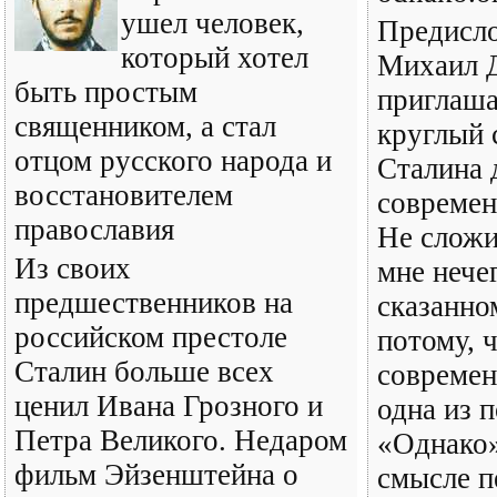
ушел человек,
Предисло
который хотел
Михаил 
быть простым
приглаша
священником, а стал
круглый 
отцом русского народа и
Сталина 
восстановителем
современ
православия
Не сложи
Из своих
мне нече
предшественников на
сказанно
российском престоле
потому, ч
Сталин больше всех
современ
ценил Ивана Грозного и
одна из 
Петра Великого. Недаром
«Однако»
фильм Эйзенштейна о
смысле п