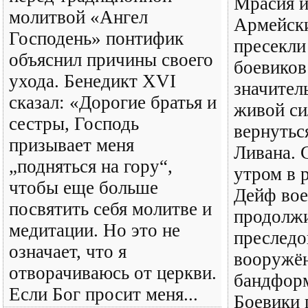
Мрасия и
молитвой «Ангел
Армейски
Господень» понтифик
пресекли
объяснил причины своего
боевиков
ухода. Бенедикт XVI
значител
сказал: «Дорогие братья и
живой си
сестры, Господь
вернутьс
призывает меня
Ливана. 
„подняться на гору“,
утром в 
чтобы еще больше
Дейф во
посвятить себя молитве и
продолж
медитации. Но это не
преследо
означает, что я
вооружё
отворачиваюсь от церкви.
бандфор
Если Бог просит меня...
Боевики 