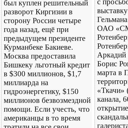
с просьб
был куплен решительный
выставку
разворот Киргизии в
Гельмана
сторону России четыре
ОАО «СМ
года назад, ещё при
Ротенберг
предыдущем президенте
Ротенбер
Курманбеке Бакиеве.
Аркадий 
Москва предоставила
Борис Ро
Бишкеку льготный кредит
марта в 
в $300 миллионов, $1,7
территор
миллиарда на
«Ткачи» 
гидроэнергетику, $150
канала, 
миллионов безвозмездной
открытие
помощи. Если учесть, что
скандаль
американцы в то время
галерист
тратили на все свои