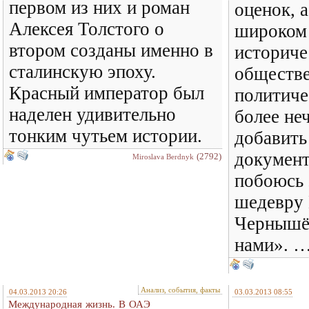
первом из них и роман
оценок, а
Алексея Толстого о
широком 
втором созданы именно в
историче
сталинскую эпоху.
обществе
Красный император был
политиче
наделен удивительно
более не
тонким чутьем истории.
добавить
документ
(2792)
Miroslava Berdnyk
побоюсь 
шедевру
Чернышё
нами». 
Анализ, события, факты
04.03.2013 20:26
03.03.2013 08:55
Международная жизнь. В ОАЭ