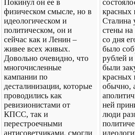
Покинул он ее в
состояло
физическом смысле, но в
красных 
идеологическом и
Сталина 
политическом, он и
стены на
сейчас как и Ленин –
со дня ег
живее всех живых.
было соб
Довольно очевидно, что
рублей и 
многочисленные
были зак
кампании по
красных 
десталинизации, которые
обычно, 
проводились как
аполитич
ревизионистами от
ней прин
КПСС, так и
люди ра
перестроечными
политиче
антисоветчиками, смогли
идеологи