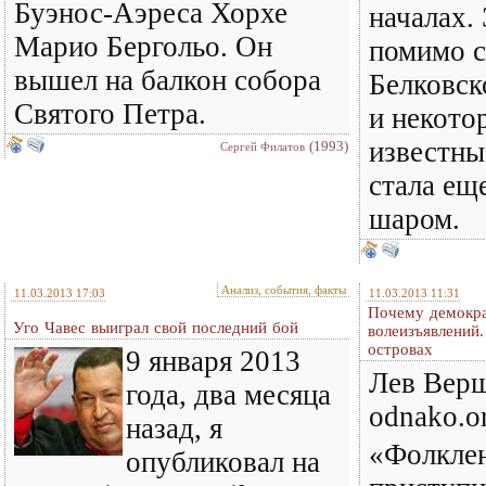
Буэнос-Аэреса Хорхе
началах. 
Марио Бергольо. Он
помимо с
вышел на балкон собора
Белковск
Святого Петра.
и некото
известны
(1993)
Сергей Филатов
стала ещ
шаром.
Анализ, события, факты
11.03.2013 17:03
11.03.2013 11:31
Почему демокра
Уго Чавес выиграл свой последний бой
волеизъявлений
островах
9 января 2013
Лев Вер
года, два месяца
odnako.o
назад, я
«Фолклен
опубликовал на