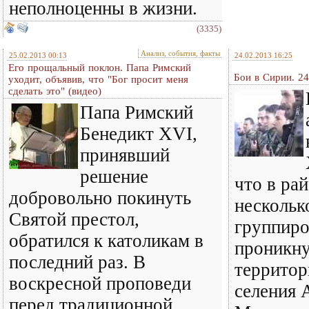
неполноценны в жизни.
(3335)
Анализ, события, факты
25.02.2013 00:13
24.02.2013 16:25
Его прощальный поклон. Папа Римский
Бои в Сирии. 24
уходит, объявив, что "Бог просит меня
сделать это" (видео)
Папа Римский
Бенедикт XVI,
принявший
решение
что в ра
добровольно покинуть
нескольк
Святой престол,
группиро
обратился к католикам в
проникну
последний раз. В
территор
воскресной проповеди
селения
перед традиционной