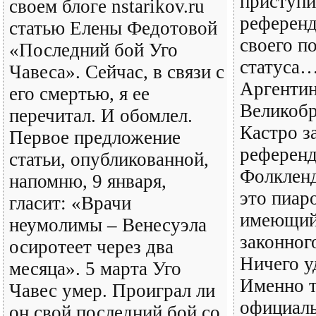
приступи
своем блоге nstarikov.ru
референд
статью Елены Федотовой
своего п
«Последний бой Уго
статуса
Чавеса». Сейчас, в связи с
Аргенти
его смертью, я ее
Великобр
перечитал. И обомлел.
Кастро з
Первое предложение
референд
статьи, опубликованной,
Фолкленд
напомню, 9 января,
это пиар
гласит: «Врачи
имеющий
неумолимы – Венесуэла
законног
осиротеет через два
Ничего у
месяца». 5 марта Уго
Именно т
Чавес умер. Проиграл ли
официаль
он свой последний бой со