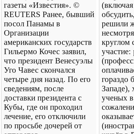
газеты «Известия». ©
(включая
REUTERS Ранее, бывший
обсудить
посол Панамы в
решили ж
Организации
несмотря
американских государств
круглом 
Гильермо Кочес заявил,
участие:
что президент Венесуэлы
(професс
Уго Чавес скончался
оплачива
четыре дня назад. По его
гораздо 
сведениям, после
Западе), 
доставки президента с
ученых в
Кубы, где он проходил
сожалени
лечение, его отключили
оказывае
по просьбе дочерей от
(иностра