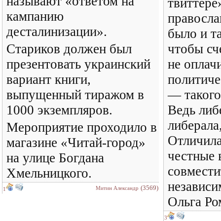
называют «ответом на
твиттере»
кампанию
правосл
десталинизации».
было и т
Стариков должен был
чтобы сч
презентовать украинский
не оплач
вариант книги,
политич
выпущенный тиражом в
— такого
1000 экземпляров.
Ведь либ
либерала
Мероприятие проходило в
Отличила
магазине «Читай-город»
честные 
на улице Богдана
совмести
Хмельницкого.
независи
(3569)
Митин Александр
1
Ольга Ро
3