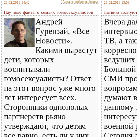
Анализ, события, факты
26.02.2013 14:42
26.02.2013 13:59
Научные факты о семьях гомосексуалистов
Латвию волнуют
Андрей
Вчера да
Гурензай, «Все
интервью
Новости».
ТВ, а так
Какими вырастут
корреспо
дети, которых
ведущих 
воспитывали
Большой 
гомосексуалисты? Ответ
СМИ про
на этот вопрос уже много
вопросам
лет интересует всех.
думают в
Сторонники однополых
данному 
партнерств рьяно
интересу
утверждают, что детям
военной 
все равно, есть ли у них
Сегодня 