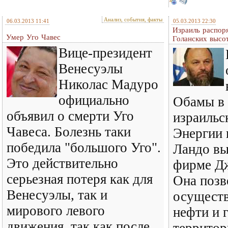
Анализ, события, факты
06.03.2013 11:41
05.03.2013 22:30
Израиль распор
Умер Уго Чавес
Голанских высо
Вице-президент
Венесуэлы
Николас Мадуро
официально
Обамы в
объявил о смерти Уго
израильс
Чавеса. Болезнь таки
Энергии
победила "большого Уго".
Ландо вы
Это действительно
фирме Д
серьезная потеря как для
Она позв
Венесуэлы, так и
осуществ
мирового левого
нефти и г
движения, так как после
территор