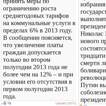
принять меры по
избрания
ограничению роста
государс
среднегодовых тарифов
выполнят
на коммунальные услуги в
президен
пределах 6% в 2013 году.
Николас
В сообщении поясняется,
нового п
что увеличение платы
состоятся
граждан допускается
тридцати
только во втором
смерти л
полугодии 2013 года не
боливари
более чем на 12% – и при
революц
условии его отсутствия в
Путин в
первом полугодии 2013
соболезн
года.
президе
(3371)
ОДНАКО
3