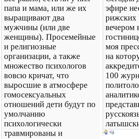
папа и мама, или же их
эфире не
выращивают два
рижских 
мужчины (или две
вечером в
женщины). Просемейные
гостиниц
и религиозные
моя прес
организации, а также
на котор
множество психологов
аккредит
вовсю кричат, что
100 журн
выросшие в атмосфере
политоло
гомосексуальных
аналитик
отношений дети будут по
представ
умолчанию
русскояз
психологически
латышски
травмированы и