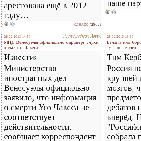
наше пар
арестована ещё в 2012
году…
(2862)
ОДНАКО
1
Анализ, события, факты
28.02.2013 14:50
28.02.2013 13:39
МИД Венесуэлы официально опроверг слухи
Бежать или бор
о смерти Чавеса
"утечки мозгов"
Известия
Тим Керб
Министерство
Россия п
иностранных дел
крупней
Венесуэлы официально
мозгов, ч
заявило, что информация
предмет
о смерти Уго Чавеса не
дебатов 
соответствует
вперёд. 
действительности,
"Российс
сообщает корреспондент
собрала 