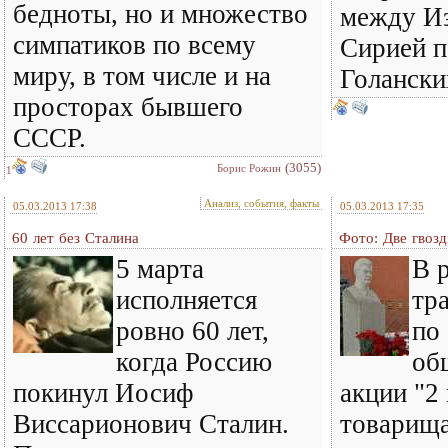
бедноты, но и множество
между И
симпатиков по всему
Сирией п
миру, в том числе и на
Голански
просторах бывшего
СССР.
(3055)
Борис Рожин
1
Анализ, события, факты
05.03.2013 17:38
05.03.2013 17:35
60 лет без Сталина
Фото: Две гвоз
5 марта
В 
исполняется
тр
ровно 60 лет,
по
когда Россию
об
покинул Иосиф
акции "2
Виссарионович Сталин.
товарища