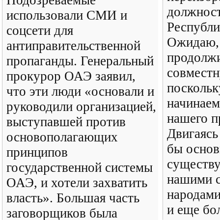
должност
использовали СМИ и
Республи
соцсети для
Ожидаю,
антиправительственной
продолж
пропаганды. Генеральный
совместн
прокурор ОАЭ заявил,
поскольк
что эти люди «основали и
начинаем
руководили организацией,
нашего п
выступавшей против
Двигаясь
основополагающих
бы основ
принципов
существ
государственной системы
нашими с
ОАЭ, и хотели захватить
народами
власть». Большая часть
и еще бо
заговорщиков была