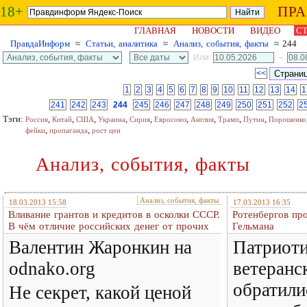
18+
ПР
ГЛАВНАЯ
НОВОСТИ
ВИДЕО
СТ
ПравдаИнформ
≈
Статьи, аналитика
≈
Анализ, события, факты
≈ 244
Или:
–
<<
1
2
3
4
5
6
7
8
9
10
11
12
13
14
1
241
242
243
244
245
246
247
248
249
250
251
252
2
Тэги:
,
,
,
,
,
,
,
,
,
Россия
Китай
США
Украина
Сирия
Евросоюз
Англия
Трамп
Путин
Порошенко
,
,
фейки
пропаганда
рост цен
Анализ, события, факты
Анализ, события, факты
18.03.2013 15:58
17.03.2013 16:35
Вливание грантов и кредитов в осколки СССР.
Ротенбергов пр
В чём отличие российских денег от прочих
Гельмана
Валентин Жаронкин на
Патриоти
odnako.org
ветеранс
обратили
Не секрет, какой ценой