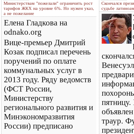
Министерствам "пожелали" ограничить рост
Скончался през
тарифов ЖКХ на уровне 6%. Но нужен указ,
судьбе латиноа
а не пожелание
Елена Гладкова на
odnako.org
Вице-премьер Дмитрий
Козак подписал перечень
скончалс
поручений по оплате
Венесуэл
коммунальных услуг в
предвари
2013 году. Ряду ведомств
информац
(ФСТ России,
похороны
Министерству
пятницу.
регионального развития и
объявлен
Минэкономразвития
траур. Ф
России) предписано
президен