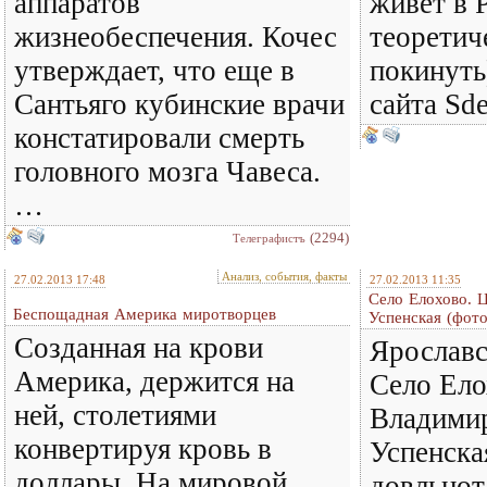
аппаратов
живёт в 
жизнеобеспечения. Кочес
теоретич
утверждает, что еще в
покинуть
Сантьяго кубинские врачи
сайта Sd
констатировали смерть
головного мозга Чавеса.
…
(2294)
Телеграфистъ
Анализ, события, факты
27.02.2013 17:48
27.02.2013 11:35
Село Елохово. 
Беспощадная Америка миротворцев
Успенская (фото
Созданная на крови
Ярославс
Америка, держится на
Село Ело
ней, столетиями
Владимир
конвертируя кровь в
Успенска
доллары. На мировой
довльнот