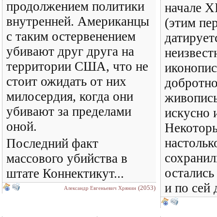
продолжением политики
начале X
внутренней. Американцы
(этим пе
с таким остервенением
датирует
убивают друг друга на
неизвест
территории США, что не
иконопис
стоит ожидать от них
добротно
милосердия, когда они
живопись
убивают за пределами
искусно и
оной.
Некотор
настольк
Последний факт
сохранил
массового убийства в
остались
штате Коннектикут...
и по сей 
(2053)
Александр Евгеньевич Хрянин