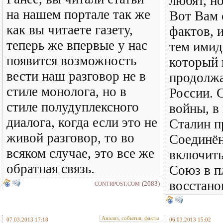
любят, н
на нашем портале так же
Вот Вам 
как вы читаете газету,
фактов, 
теперь же впервые у нас
тем имид
появится возможность
который 
вести наш разговор не в
продолжа
стиле монолога, но в
России. 
стиле полудуплексного
войны, в
диалога, когда если это не
Сталин п
живой разговор, то во
Соединё
всяком случае, это все же
включить
обратная связь.
Союз в п
восстано
(2083)
CONTRPOST.COM
Анализ, события, факты
07.03.2013 17:18
06.03.2013 15:02