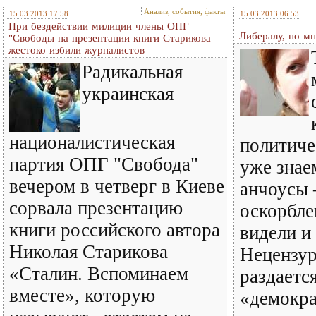
Анализ, события, факты
15.03.2013 17:58
15.03.2013 06:53
При бездействии милиции члены ОПГ
Либералу, по м
"Свободы на презентации книги Старикова
жестоко избили журналистов
Радикальная
украинская
националистическая
политиче
партия ОПГ "Свобода"
уже знае
вечером в четверг в Киеве
анчоусы 
сорвала презентацию
оскорбле
книги российского автора
видели и
Николая Старикова
Нецензур
«Сталин. Вспоминаем
раздается
вместе», которую
«демокра