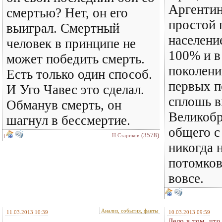
Аргентин
смертью? Нет, он его
простой 
выиграл. Смертный
населени
человек в принципе не
100% и в
может победить смерть.
поколени
Есть только один способ.
первых п
И Уго Чавес это сделал.
сплошь в
Обманув смерть, он
Великобр
шагнул в бессмертие.
общего с
(3578)
Н.Стариков
1
никогда 
потомков
вовсе.
Анализ, события, факты
11.03.2013 10:39
10.03.2013 09:59
Дело в том, что