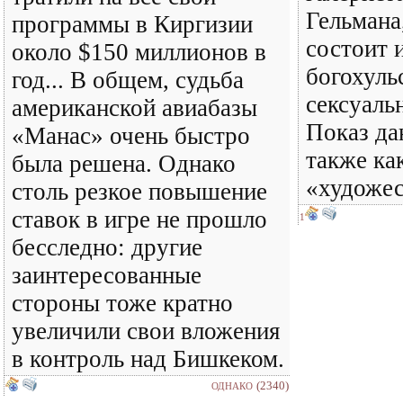
Гельмана
программы в Киргизии
состоит 
около $150 миллионов в
богохуль
год... В общем, судьба
сексуаль
американской авиабазы
Показ да
«Манас» очень быстро
также ка
была решена. Однако
«художес
столь резкое повышение
ставок в игре не прошло
1
бесследно: другие
заинтересованные
стороны тоже кратно
увеличили свои вложения
в контроль над Бишкеком.
(2340)
ОДНАКО