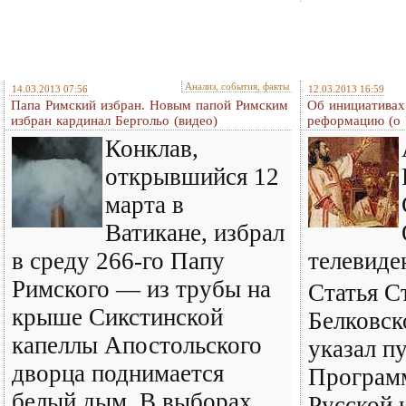
Анализ, события, факты
14.03.2013 07:56
12.03.2013 16:59
Папа Римский избран. Новым папой Римским
Об инициативах
избран кардинал Бергольо (видео)
реформацию (о 
Конклав,
открывшийся 12
марта в
Ватикане, избрал
в среду 266-го Папу
телевиде
Римского — из трубы на
Статья С
крыше Сикстинской
Белковск
капеллы Апостольского
указал пу
дворца поднимается
Програм
белый дым. В выборах
Русской 