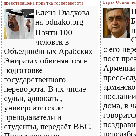
Барак Обама по
предотвращена попытка госпереворота
П
Елена Гладкова
Б
на odnako.org
п
Почти 100
С
человек в
с его пе
Объединённых Арабских
пост пре
Эмиратах обвиняются в
Армении.
подготовке
пресс-сл
государственного
армянско
переворота. В их числе
послании
судьи, адвокаты,
дома, в ч
университетские
говоритс
преподаватели и
поздрави
студенты, передаёт ВВС.
переизбр
Подозреваемые