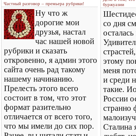
Частный разговор – премьера рубрики!
буржуазии
Ну что ж
Шестидес
дорогие мои
со дня с
друзья, настал
осталась
час нашей новой
Удивител
рубрики и сказать
страстей
откровенно, я админ этого
этому по
сайта очень рад такому
меня пот
нашему начинанию.
и среди 
Прелесть этого всего
такие. И
состоит в том, что этот
России ос
формат разительно
странно 
отличается от всего того,
малоизуч
что мы имели до сих пор.
Сталина 
Ранее, вы читали статьи