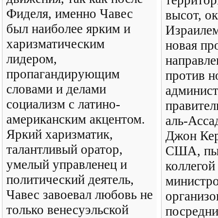
Фиделя, именно Чавес
высот, о
был наиболее ярким и
Израилем
харизматическим
новая пр
лидером,
направле
пропагандирующим
против н
словами и делами
админис
социализм с латино-
правител
американским акцентом.
аль-Асса
Яркий харизматик,
Джон Кер
талантливый оратор,
США, пыт
умелый управленец и
коллегой
политический деятель,
министро
Чавес завоевал любовь не
организо
только венесуэльской
посредни