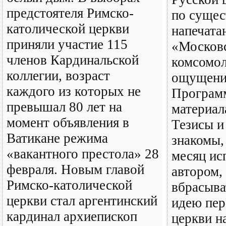
предстоятеля Римско-
по сущес
католической церкви
напечата
приняли участие 115
«Москов
членов Кардинальской
комсомол
коллегии, возраст
ощущени
каждого из которых не
Програм
превышал 80 лет на
материал
момент объявления в
Тезисы и
Ватикане режима
знакомы,
«вакантного престола» 28
месяц ис
февраля. Новым главой
автором,
Римско-католической
вбрасыва
церкви стал аргентинский
идею пер
кардинал архиепископ
церкви н