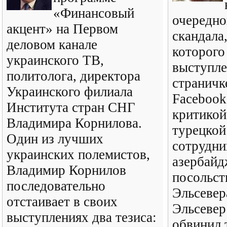
«Финансовый
очередно
акцент» на Первом
скандала
деловом канале
которого
украинского ТВ,
выступле
политолога, директора
страничк
Украинского филиала
Facebook
Института стран СНГ
критикой
Владимира Корнилова.
турецкой
Один из лучших
сотрудни
украинских полемистов,
азербайд
Владимир Корнилов
посольст
последовательно
Эльсевер
отстаивает в своих
Эльсевер
выступлениях два тезиса:
обвинил 