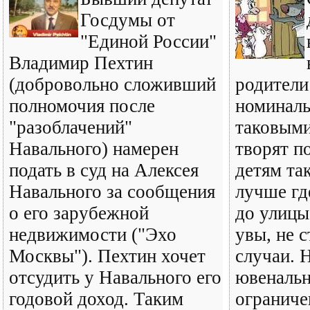
Госдумы от
"Единой России"
Владимир Пехтин
(добровольно сложивший
родители
полномочия после
номиналь
"разоблачений"
таковыми
Навального) намерен
творят п
подать в суд на Алексея
детям так
Навального за сообщения
лучше гд
о его зарубежной
до улицы.
недвижимости ("Эхо
увы, не 
Москвы"). Пехтин хочет
случаи. 
отсудить у Навального его
ювеналь
годовой доход. Таким
ограниче