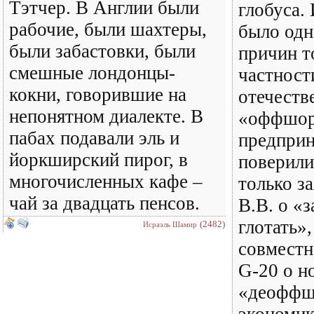
Тэтчер. В Англии были
глобуса.
рабочие, были шахтеры,
было одн
были забастовки, были
причин то
смешные лондонцы-
частност
кокни, говорившие на
отечеств
непонятном диалекте. В
«оффшо
пабах подавали эль и
предприн
йоркширский пирог, в
поверили
многочисленных кафе –
только з
чай за двадцать пенсов.
В.В. о «
глотать»,
(2482)
Исраэль Шамир
совместн
G-20 о н
«деоффш
экономик