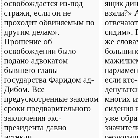
освобождается из-под
ящик дин
стражи, если он не
взяли?» 
проходит обвиняемым по
отвечают
другим делам».
сидим». 
Прошение об
же слова
освобождении было
большин
подано адвокатом
мажилис
бывшего главы
парламен
государства Фаридом ад-
если кто
Дибом. Все
депутатс
предусмотренные законом
многих и
сроки предварительного
сидения 
заключения экс-
уже обра
президента давно
значител
истекли…
геологич