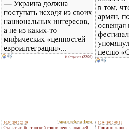
— Украина должна
в том, ч
поступать исходя из своих
армян, по
национальных интересов,
освещая
а не из каких-то
фестивал
мифических «ценностей
упомяну
евроинтеграции»...
песню «С
(2206)
Н.Стариков
Анализ, события, факты
16.04.2013 20:58
16.04.2013 08:11
Станет ли бостонский взрыв реинкарнацией
Промышленное 