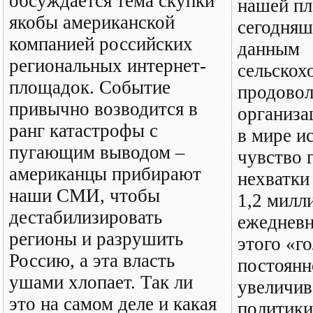
обсуждается тема скупки
нашей пл
якобы американской
сегодняш
компанией российских
данным
региональных интернет-
сельскох
площадок. Событие
продовол
привычно возводится в
организ
ранг катастрофы с
в мире и
пугающим выводом –
чувство 
американцы прибирают
нехватки
наши СМИ, чтобы
1,2 милл
дестабилизировать
ежеднев
регионы и разрушить
этого «г
Россию, а эта власть
постоянн
ушами хлопает. Так ли
увеличив
это на самом деле и какая
политики