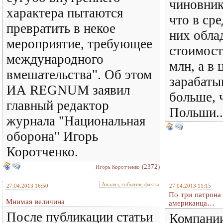
чиновник
характера пытаются
что в ср
превратить в некое
них обла
мероприятие, требующее
стоимост
международного
млн, а в 
вмешательства". Об этом
зарабаты
ИА REGNUM заявил
больше, 
главный редактор
Польши..
журнала "Национальная
оборона" Игорь
Коротченко.
(2372)
Игорь Коротченко
Анализ, события, факты
27.04.2013 16:50
27.04.2013 11:15
По три патрона
Мнимая величина
американца…
После публикации статьи
Компани