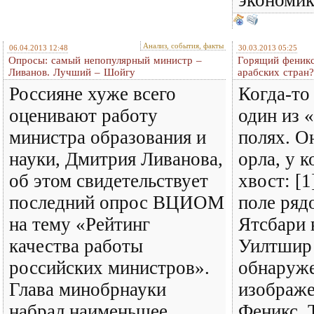
Анализ, события, факты
06.04.2013 12:48
30.03.2013 05:25
Опросы: самый непопулярный министр –
Горящий феникс
Ливанов. Лучший – Шойгу
арабских стран?
Россияне хуже всего
Когда-то
оценивают работу
один из 
министра образования и
полях. О
науки, Дмитрия Ливанова,
орла, у к
об этом свидетельствует
хвост: [1
последний опрос ВЦИОМ
поле ряд
на тему «Рейтинг
Ятсбари 
качества работы
Уилтшир 
российских министров».
обнаруже
Глава минобрнауки
изображе
набрал наименьшее
Феникс. 