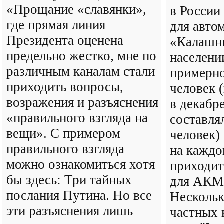
«Прощание «славянки»,
в России
где прямая линия
для авто
Президента оценена
«Калашн
предельно жестко, мне по
населен
различным каналам стали
примерно
приходить вопросы,
человек 
возражения и разъяснения
в декабр
«правильного взгляда на
составля
вещи». С примером
человек)
правильного взгляда
на каждо
можно ознакомиться хотя
приходит
бы здесь: Три тайных
для АКМ.
послания Путина. Но все
Нескольк
эти разъяснения лишь
частных 