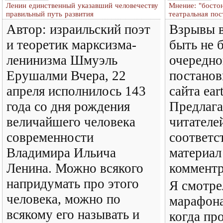
Ленин единственный указавший человечеству
Мнение: "бостон
правильный путь развития
театральная пос
Автор: израильский поэт
Взрывы в
и теоретик марксизма-
быть не 
ленинизма Шмуэль
очередно
Ерушалми Вчера, 22
постанов
апреля исполнилось 143
сайта ear
года со дня рождения
Предлаг
величайшего человека
читателе
современности
соответ
Владимира Ильича
материал
Ленина. Можно всякого
комментр
напридумать про этого
Я смотре
человека, можно по
марафона
всякому его называть и
когда пр