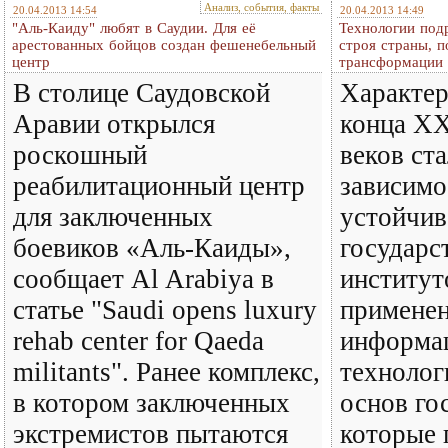
Анализ, события, факты
20.04.2013 14:54
20.04.2013 14:49
"Аль-Каиду" любят в Саудии. Для её
Технологии под
арестованных бойцов создан фешенебельный
строя страны, 
центр
трансформации
В столице Саудовской
Характер
Аравии открылся
конца ХХ
роскошный
веков ст
реабилитационный центр
зависимо
для заключенных
устойчив
боевиков «Аль-Каиды»,
государс
сообщает Al Arabiya в
институт
статье "Saudi opens luxury
примене
rehab center for Qaeda
информа
militants". Ранее комплекс,
технолог
в котором заключенных
основ го
экстремистов пытаются
которые 