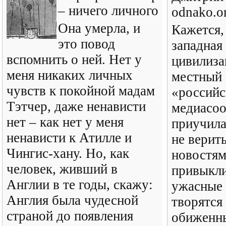
– ничего личного
odnako.o
Она умерла, и
Кажется,
это повод
западная
вспомнить о ней. Нет у
цивилиза
меня никаких личных
местный 
чувств к покойной мадам
«российс
Тэтчер, даже ненависти
медиасоо
нет – как нет у меня
приучила
ненависти к Атилле и
не верит
Чингис-хану. Но, как
новостям
человек, живший в
привыкли
Англии в те годы, скажу:
ужасные 
Англия была чудесной
творятся 
страной до появления
обиженны