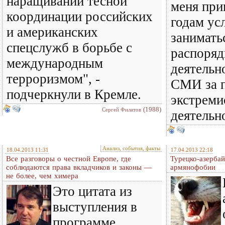
наращивании тесной
меня при
координации российских
годам ус
и американских
занимать
спецслужб в борьбе с
распоряд
международным
деятельн
терроризмом", -
СМИ за 
подчеркнули в Кремле.
экстреми
(1988)
Сергей Филатов
деятель
Анализ, события, факты
18.04.2013 11:31
17.04.2013 22:18
Все разговоры о честной Европе, где
Турецко-азерба
соблюдаются права вкладчиков и законы —
армянофобии
не более, чем химера
Это цитата из
выступления в
программе