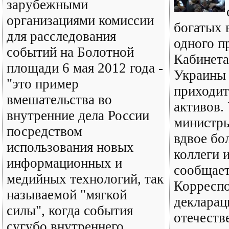
зарубежными
организациями комиссии
богатых 
для расследования
одного п
событий на Болотной
Кабинет
площади 6 мая 2012 года -
Украины 
"это пример
приходит
вмешательства во
активов.
внутренние дела России
министры
посредством
вдвое бо
использования новых
коллеги 
информационных и
сообщае
медийных технологий, так
Корреспо
называемой "мягкой
декларац
силы", когда события
отечеств
сугубо внутреннего