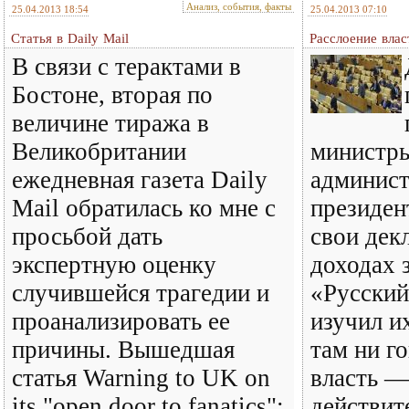
Анализ, события, факты
25.04.2013 18:54
25.04.2013 07:10
Статья в Daily Mail
Расслоение влас
В связи с терактами в
Бостоне, вторая по
величине тиража в
Великобритании
министры
ежедневная газета Daily
админис
Mail обратилась ко мне с
президен
просьбой дать
свои дек
экспертную оценку
доходах з
случившейся трагедии и
«Русский
проанализировать ее
изучил и
причины. Вышедшая
там ни г
статья Warning to UK on
власть —
its "open door to fanatics":
действит