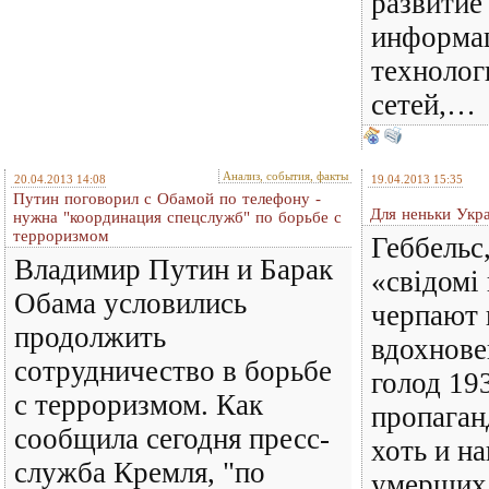
развитие
информа
технолог
сетей,…
Анализ, события, факты
20.04.2013 14:08
19.04.2013 15:35
Путин поговорил с Обамой по телефону -
Для неньки Укра
нужна "координация спецслужб" по борьбе с
терроризмом
Геббельс
Владимир Путин и Барак
«свiдомi
Обама условились
черпают 
продолжить
вдохнове
сотрудничество в борьбе
голод 19
с терроризмом. Как
пропаган
сообщила сегодня пресс-
хоть и н
служба Кремля, "по
умерших 