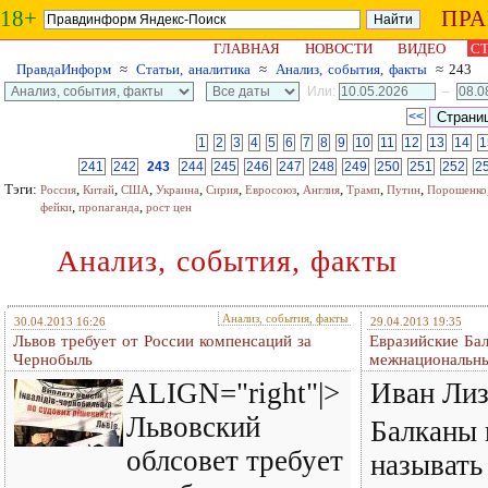
18+
ПР
ГЛАВНАЯ
НОВОСТИ
ВИДЕО
СТ
ПравдаИнформ
≈
Статьи, аналитика
≈
Анализ, события, факты
≈ 243
Или:
–
<<
1
2
3
4
5
6
7
8
9
10
11
12
13
14
1
241
242
243
244
245
246
247
248
249
250
251
252
2
Тэги:
,
,
,
,
,
,
,
,
,
Россия
Китай
США
Украина
Сирия
Евросоюз
Англия
Трамп
Путин
Порошенко
,
,
фейки
пропаганда
рост цен
Анализ, события, факты
Анализ, события, факты
30.04.2013 16:26
29.04.2013 19:35
Львов требует от России компенсаций за
Евразийские Бал
Чернобыль
межнациональны
ALIGN="right"|>
Иван Лиз
Львовский
Балканы 
облсовет требует
называть