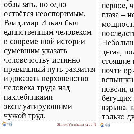
обзывать, но одно
первое, 
остаётся неоспоримым,
глаза – 
Владимир Ильич был
мощности
единственным человеком
последст
в современной истории
Небольшо
сумевшим указать
дыма, по
человечеству истинно
стоящие 
правильный путь развития
почти вр
и доказать верховенство
вспышки 
человека труда над
повели, а
нахлебниками
бегущих 
эксплуатирующими
взрыва, 
чужой труд.
только дв
(2084)
Shmuel Yerushalmi