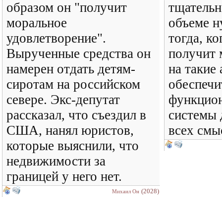
образом он "получит
тщательн
моральное
объеме н
удовлетворение".
тогда, ко
Вырученные средства он
получит 
намерен отдать детям-
на такие
сиротам на российском
обеспечи
севере. Экс-депутат
функцио
рассказал, что съездил в
системы 
США, нанял юристов,
всех смыс
которые выяснили, что
недвижимости за
границей у него нет.
(2028)
Михаил Он