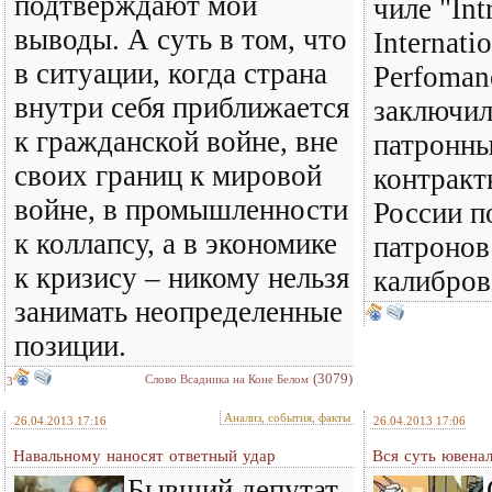
подтверждают мои
чиле "Int
выводы. А суть в том, что
Internati
в ситуации, когда страна
Perfoman
внутри себя приближается
заключил
к гражданской войне, вне
патронны
своих границ к мировой
контракт
войне, в промышленности
России п
к коллапсу, а в экономике
патронов
к кризису – никому нельзя
калибров
занимать неопределенные
позиции.
(3079)
Слово Всадника на Коне Белом
3
Анализ, события, факты
26.04.2013 17:16
26.04.2013 17:06
Навальному наносят ответный удар
Вся суть ювена
Бывший депутат