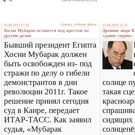
Анализ, события, факты
15.04.2013 17:35
15.04.2013 15:31
Хосни Мубарак останется под арестом по
Древние люди К
другим делам
«давно сидим».
Бывший президент Египта
Хосни Мубарак должен
быть освобожден из- под
стражи по делу о гибели
демонстрантов в дни
солнце п
революции 2011г. Такое
такая сце
решение принял сегодня
красноар
суд в Каире, передает
спрашива
ИТАР-ТАСС. Как заявил
сидящих 
судья, «Мубарак
солнцепё