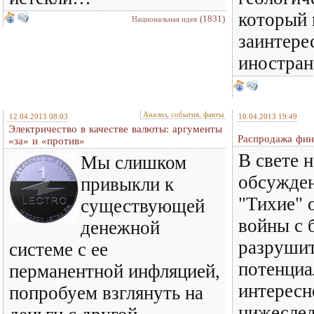
который 
(1831)
Национальная идея
заинтере
иностран
Анализ, события, факты
12.04.2013 08:03
10.04.2013 19:49
Электричество в качестве валюты: аргументы
Распродажа фин
«за» и «против»
В свете 
Мы слишком
обсужден
привыкли к
"Тихие"
существующей
войны с
денежной
разруши
системе с ее
потенциа
перманентной инфляцией,
интересн
попробуем взглянуть на
нижесле