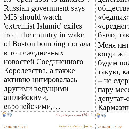
Russian government says
общества
MI5 should watch
«бедных»
'extremist Islamic' exiles
«среднег
from the country in wake
было, так
of Boston bombing попала
Меня инт
в топ ежедневных
когда же
новостей Соединенного
будем по
Королевства, а также
такую, к
активно цитировалась
– не сде
другими ведущими
пару мес
английскими,
депутат-
европейскими,…
Кармазин
(2911)
Игорь Коротченко
Анализ, события, факты
23.04.2013 17:01
22.04.2013 23:28