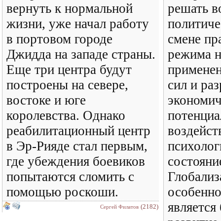
вернуть к нормальной
решать в
жизни, уже начал работу
политиче
в портовом городе
смене пр
Джидда на западе страны.
режима н
Еще три центра будут
примене
построены на севере,
сил и ра
востоке и юге
экономич
королевства. Однако
потенциал
реабилитационный центр
воздейст
в Эр-Рияде стал первым,
психолог
где убеждения боевиков
состояние
попытаются сломить с
Глобализ
помощью роскоши.
особенно
является
(2182)
Сергей Филатов