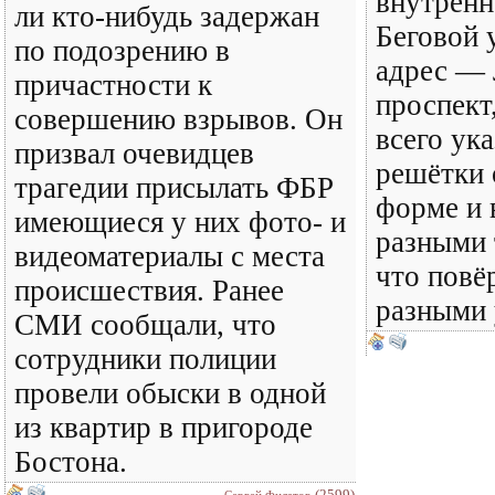
внутренн
ли кто-нибудь задержан
Беговой 
по подозрению в
адрес — 
причастности к
проспект
совершению взрывов. Он
всего ук
призвал очевидцев
решётки 
трагедии присылать ФБР
форме и 
имеющиеся у них фото- и
разными 
видеоматериалы с места
что повё
происшествия. Ранее
разными 
СМИ сообщали, что
сотрудники полиции
провели обыски в одной
из квартир в пригороде
Бостона.
(2599)
Сергей Филатов