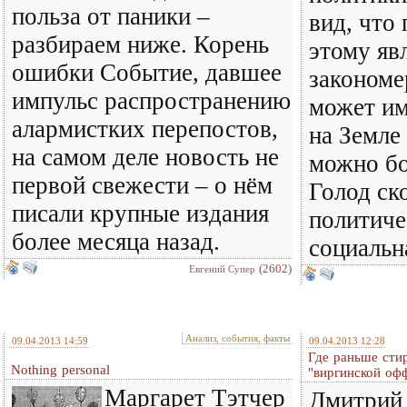
польза от паники –
вид, что
разбираем ниже. Корень
этому яв
ошибки Событие, давшее
закономе
импульс распространению
может им
алармистких перепостов,
на Земле
на самом деле новость не
можно б
первой свежести – о нём
Голод ск
писали крупные издания
политиче
более месяца назад.
социальн
(2602)
Евгений Супер
Анализ, события, факты
09.04.2013 14:59
09.04.2013 12:28
Где раньше стир
Nothing personal
"виргинской оф
Маргарет Тэтчер
Дмитрий 