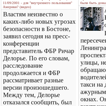
11/09/2001 - для "внутреннего пользования"
были быть дома
Америки? (видео)
Властям неизвестно о
каких-либо новых угрозах
безопасности в Бостоне,
заявил сегодня на пресс-
пересече
конференции
Ленингра
представитель ФБР Ричар
проспект
Делорье. По его словам,
улицы, н
расследование
обращаю
продолжается и ФБР
водителе
рассматривает разные
такси на
версии произошедшего.
ажурным
Между тем, Делорье
окнах. О
отказался сообщить, был