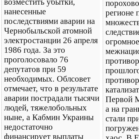
возместить убытки,
порохово
нанесенные
регионе 
последствиями аварии на
множеств
Чернобыльской атомной
следстви
электростанции 26 апреля
огромное
1986 года. За это
межнаци
проголосовало 76
противор
депутатов при 59
прошлого
необходимых. Облсовет
противор
отмечает, что в результате
катализа
аварии пострадали тысячи
Первой 
людей, тяжелобольных
а на гра
ныне, а Кабмин Украины
стали пр
недостаточно
погружен
финансирует выплаты
хаос. В Е