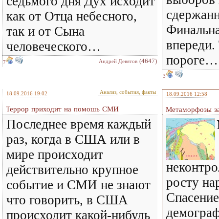
седьмого дня Дух исходит
сдержан
как от Отца небесного,
Финальна
так и от Сына
впереди.
человеческого…
пороге…
(4647)
Андрей Девятов
7
3
Анализ, события, факты
18.09.2016 19:02
18.09.2016 12:58
Террор приходит на помошь СМИ
Метаморфозы за
Последнее время каждый
раз, когда в США или в
мире происходит
неконтр
действительно крупное
росту на
событие и СМИ не знают
Спасение
что говорить, в США
демограф
происходит какой-нибудь