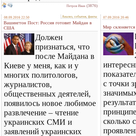
(3876)
Петров Иван
Анализ, события, факты
08.09.2016 22:50
07.09.2016 20:46
Вашингтон Пост: Россия готовит Майдан в
Мир склоняется 
США
Должен
признаться, что
после Майдана в
интересн
Киеве у меня, как и у
показате
многих политологов,
с точки 
журналистов,
значимых
общественных деятелей,
результа
появилось новое любимое
принципе
развлечение – чтение
сколько 
украинских СМИ и
проявлен
заявлений украинских