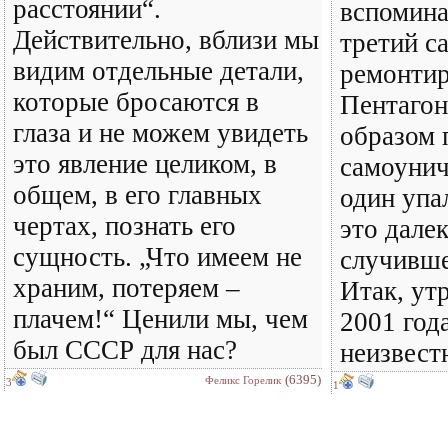
расстоянии“.
вспомина
Действительно, вблизи мы
третий с
видим отдельные детали,
ремонти
которые бросаются в
Пентагон
глаза и не можем увидеть
образом 
это явление целиком, в
самоунич
общем, в его главных
один упа
чертах, познать его
это далек
сущность. „Что имеем не
случивше
храним, потеряем –
Итак, ут
плачем!“ Ценили мы, чем
2001 год
был СССР для нас?
неизвес
(6395)
Феликс Горелик
3
1