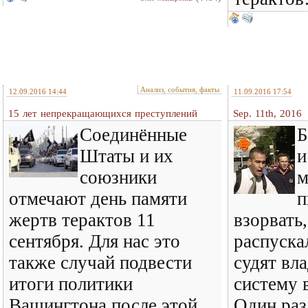
Анализ, события, факты
12.09.2016 14:44
11.09.2016 17:54
15 лет непрекращающихся преступлений
Sep. 11th, 2016
Соединённые
Б
Штаты и их
и
союзники
м
отмечают день памяти
п
жертв терактов 11
взорвать,
сентября. Для нас это
распуска
также случай подвести
судят вла
итоги политики
систему 
Вашингтона после этой
Один раз