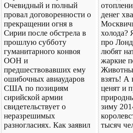
Очевидный и полный
отоплени
провал договоренности о
денег хва
прекращении огня в
Москвичи
Сирии после обстрела в
холода? 
прошлую субботу
про Лонд
гуманитарного конвоя
любят на
ООН и
жаркие п
предшествовавших ему
Животные
ошибочных авиаударов
взять! А
США по позициям
ценят и п
сирийской армии
природн
свидетельствует о
зиму 201
неразрешимых
королевс
разногласиях. Как заявил
тысяч че