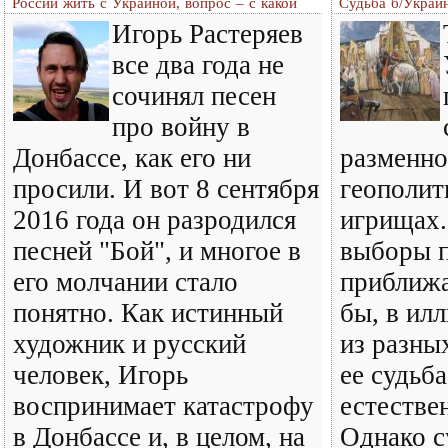
России жить с Украиной, вопрос – с какой
Судьба б/Украи
Игорь Растеряев
все два года не
сочинял песен
про войну в
Донбассе, как его ни
разменно
просили. И вот 8 сентября
геополит
2016 года он разродился
игрищах.
песней "Бой", и многое в
выборы 
его молчании стало
приближа
понятно. Как истинный
бы, в ил
художник и русский
из разны
человек, Игорь
ее судьба
воспринимает катастрофу
естестве
в Донбассе и, в целом, на
Однако с