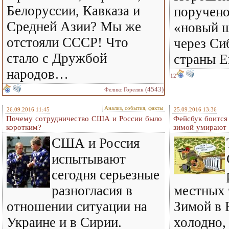
Белоруссии, Кавказа и
поручено
Средней Азии? Мы же
«новый 
отстояли СССР! Что
через Си
стало с Дружбой
страны 
народов…
12
(4543)
Феликс Горелик
Анализ, события, факты
26.09.2016 11:45
25.09.2016 13:36
Почему сотрудничество США и России было
Фейсбук боится
коротким?
зимой умирают 
США и Россия
испытывают
сегодня серьезные
разногласия в
местных 
отношении ситуации на
Зимой в 
Украине и в Сирии.
холодно, 