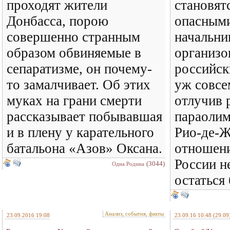
проходят жители
становят
Донбасса, порою
опасными
совершенно странным
начальни
образом обвиняемые в
организо
сепаратизме, он почему-
российск
то замалчивает. Об этих
уж совсе
муках на грани смерти
отлучив 
рассказывает побывавшая
параолим
и в плену у карательного
Рио-де-Ж
батальона «Азов» Оксана.
отношени
России н
(3044)
Одна Родина
остаться
Анализ, события, факты
23.09.2016 19:08
23.09.16 10:48
(29.09