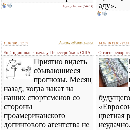
аду».
(5473)
Эдуард Биров
Анализ, события, факты
15.09.2016 12:37
14.09.16 12:05
(27.04
Ещё один шаг к началу Перестройки в США
О госпереворота
Приятно видеть
сбывающиеся
прогнозы. Месяц
назад, когда накат на
наших спортсменов со
будущего
стороны
«Евросою
проамериканского
цветная 
допингового агентства не
неудачно