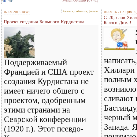
(6741)
Руслан Осташко
Анализ, события, факты
07.09.2016 18:49
06.09.16 21:21
(08.09
G-20, слив Хил
Проект создания Большого Курдистана
Белого Дома!
написать,
Поддерживаемый
Хиллари 
Францией и США проект
полным х
создания Курдистана не
возникло
имеет ничего общего с
сливают 
проектом, одобренным
Бастинду,
этими странами на
черный 
Севрской конференции
Запада. 
(1920 г.). Этот псевдо-
понимаю,