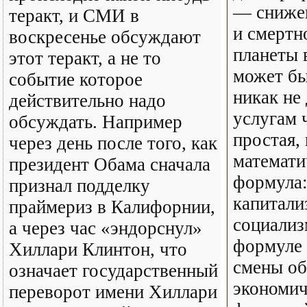
— сниже
теракт, и СМИ в
и смертн
воскресенье обсуждают
планеты 
этот теракт, а не то
может бы
событие которое
никак не
действительно надо
услугам 
обсуждать. Например
простая, 
через день после того, как
математи
президент Обама сначала
формула:
признал подделку
капитали
праймериз в Калифорнии,
социализ
а через час «эндорснул»
формуле 
Хиллари Клинтон, что
смены об
означает государственный
экономи
переворот имени Хиллари