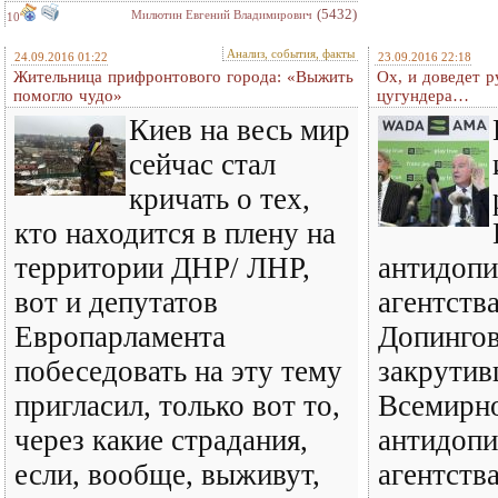
(5432)
Милютин Евгений Владимирович
10
Анализ, события, факты
24.09.2016 01:22
23.09.2016 22:18
Жительница прифронтового города: «Выжить
Ох, и доведет 
помогло чудо»
цугундера…
Киев на весь мир
сейчас стал
кричать о тех,
кто находится в плену на
территории ДНР/ ЛНР,
антидопи
вот и депутатов
агентств
Европарламента
Допингов
побеседовать на эту тему
закрутив
пригласил, только вот то,
Всемирн
через какие страдания,
антидопи
если, вообще, выживут,
агентств