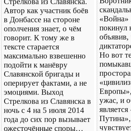
Воротник
Стрелкова из Славянска.
скандаль
Автор как участник боёв
«Война» 
в Донбассе на стороне
покинул 
ополчения знает, о чём
объявив, 
говорит. К тому же в
диктатор
тексте старается
Но вот т
максимально взвешенно
помыкав
подойти к манёвру
простора
Славянской бригады и
«цивилиз
оперирует фактами, а не
Европы»,
эмоциями. Выход
ужас, и о
Стрелкова из Славянска в
является
ночь с 4 на 5 июля 2014
Путина»,
года до сих пор вызывает
чувствует
ожесточённые споры…