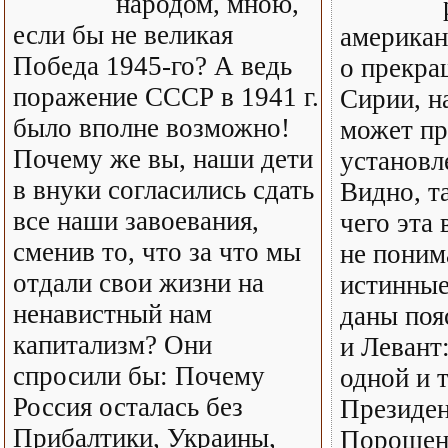
народом, мною,
если бы не великая
американ
Победа 1945-го? А ведь
о прекра
поражение СССР в 1941 г.
Сирии, н
было вполне возможно!
может пр
Почему же вы, наши дети
установл
в внуки согласились сдать
Видно, т
все наши завоевания,
чего эта 
сменив то, что за что мы
не поним
отдали свои жизни на
истинные
ненавистный нам
даны поя
капитализм? Они
и Левант
спросили бы: Почему
одной и 
Россия осталась без
Президен
Прибалтики, Украины,
Порошен