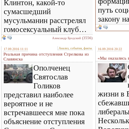
формаций
Клинтон, какой-то
путь соц
сумасшедший
закону н
мусульманин расстрелял
гомосексуальный клуб…
2
(3556)
Александр Бродский
Анализ, события, факты
17.09.2016 11:11
16.09.2016 20:22
Реальная причина отступления Стрелкова из
«Мы оказались 
Славянска
Ополченец
Святослав
Голиков
жизни в 
представил наиболее
сбежавши
вероятное и не
либераль
встречавшееся мне пока
Нескольк
объяснение отступления