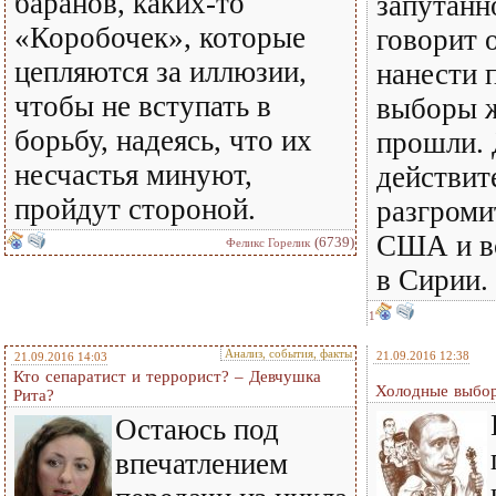
баранов, каких-то
запутанн
«Коробочек», которые
говорит о
цепляются за иллюзии,
нанести 
чтобы не вступать в
выборы ж
борьбу, надеясь, что их
прошли. 
несчастья минуют,
действит
пройдут стороной.
разгроми
США и вс
(6739)
Феликс Горелик
в Сирии.
1
Анализ, события, факты
21.09.2016 12:38
21.09.2016 14:03
Кто сепаратист и террорист? – Девчушка
Холодные выбо
Рита?
Остаюсь под
впечатлением