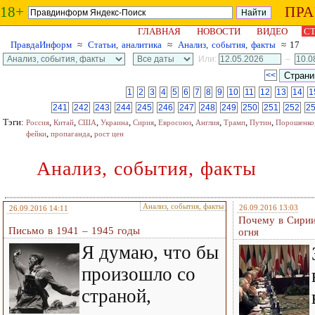
18+
ПР
ГЛАВНАЯ
НОВОСТИ
ВИДЕО
СТ
ПравдаИнформ
≈
Статьи, аналитика
≈
Анализ, события, факты
≈ 17
Или:
–
<<
1
2
3
4
5
6
7
8
9
10
11
12
13
14
1
241
242
243
244
245
246
247
248
249
250
251
252
2
Тэги:
,
,
,
,
,
,
,
,
,
Россия
Китай
США
Украина
Сирия
Евросоюз
Англия
Трамп
Путин
Порошенко
,
,
фейки
пропаганда
рост цен
Анализ, события, факты
Анализ, события, факты
26.09.2016 13:03
26.09.2016 14:11
Почему в Сирии
Письмо в 1941 – 1945 годы
огня
Я думаю, что бы
произошло со
страной,