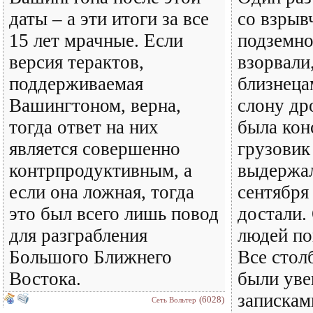
даты – а эти итоги за все
со взрыв
15 лет мрачные. Если
подземно
версия терактов,
взорвали
поддерживаемая
близнеца
Вашингтоном, верна,
слону др
тогда ответ на них
была кон
является совершенно
грузовик
контрпродуктивным, а
выдержал
если она ложная, тогда
сентября 
это был всего лишь повод
достали.
для разграбления
людей по
Большого Ближнего
Все стол
Востока.
были ув
записка
(6028)
Сеть Вольтер