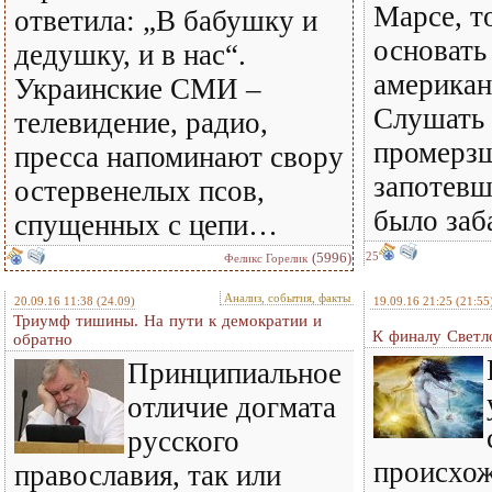
Марсе, т
ответила: „В бабушку и
основать
дедушку, и в нас“.
американ
Украинские СМИ –
Слушать 
телевидение, радио,
промерзш
пресса напоминают свору
запотев
остервенелых псов,
было заб
спущенных с цепи…
(5996)
25
Феликс Горелик
Анализ, события, факты
20.09.16 11:38
(24.09)
19.09.16 21:25
(21:55
Триумф тишины. На пути к демократии и
К финалу Светл
обратно
Принципиальное
отличие догмата
русского
происхо
православия, так или