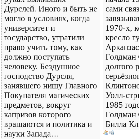
Дурслей. Иного и быть не
сами свя
могло в условиях, когда
завязыва
университет и
1970-х, к
государство, утратили
кресло г
право учить тому, как
Арканзас
должно поступать
Голдман 
человеку. Бездушное
долгого 
господство Дурсля,
серьёзно
занявшего нишу Главного
Клинтоно
Покупателя магических
Уолл-стр
предметов, вокруг
1985 год
капризов которого
Голдман 
вращаются и политика и
Билла К
науки Запада…