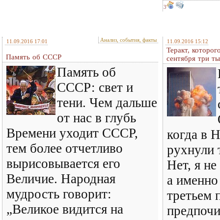
3
Анализ, события, факты
11.09.2016 17:01
11.09.2016 15:12
Теракт, которог
Память об СССР
сентября три т
Память об
СССР: свет и
тени. Чем дальше
от нас в глубь
Времени уходит СССР,
когда в 
тем более отчетливо
рухнули 
вырисовывается его
Нет, я не
Величие. Народная
а именно 
мудрость говорит:
третьем 
„Великое видится на
предпочи