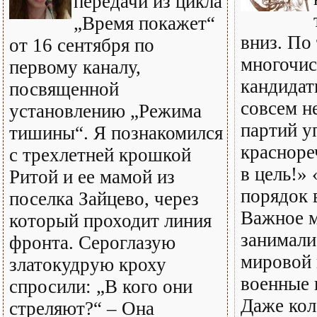
передачи из цикла
„Время покажет“
вниз. По
от 16 сентября по
многочи
первому каналу,
кандидат
посвященной
совсем н
установлению „Режима
партий у
тишины“. Я познакомился
красноре
с трехлетней крошкой
в цель!»
Ритой и ее мамой из
порядок 
поселка Зайцево, через
Важное м
который проходит линия
занимали
фронта. Сероглазую
мировой 
златокудрую кроху
военные 
спросили: „В кого они
Даже кол
стреляют?“ – Она