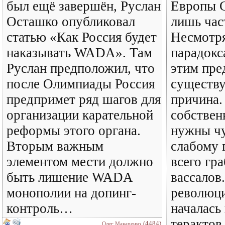
был ещё завершён, Руслан
Европы 
Осташко опубликовал
лишь час
статью «Как Россия будет
Несмотря
наказывать WADA». Там
парадокс
Руслан предположил, что
этим пре
после Олимпиады Россия
существу
предпримет ряд шагов для
причина
организации карательной
собствен
реформы этого органа.
нужны чу
Вторым важным
слабому 
элементом мести должно
всего гр
быть лишение WADA
вассалов
монополии на допинг-
революци
контроль…
началась
теракто
(4484)
Олег Макаренко