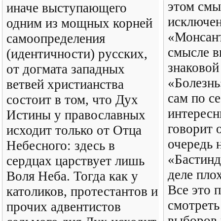
этом смы
иначе выступающего
исключен
одним из мощных корней
«Монсант
самоопределения
смысле в
(идентичности) русских,
знаковой
от догмата западных
«Болезнь
ветвей христианства
сам по с
состоит в том, что Дух
интересн
Истины у православных
говорит 
исходит только от Отца
очередь н
Небесного: здесь в
«Бастинд
сердцах царствует лишь
деле пло
Воля Неба. Тогда как у
Все это 
католиков, протестантов и
смотреть
прочих адвентистов
выборов