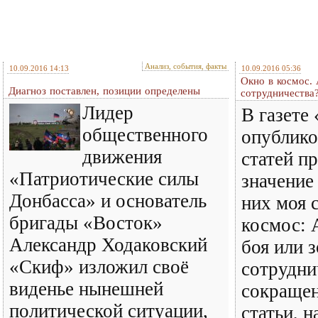
Анализ, события, факты
10.09.2016 14:13
10.09.2016 05:36
Окно в космос. 
Диагноз поставлен, позиции определены
сотрудничества
Лидер
В газете
общественного
опублико
движения
статей п
«Патриотические силы
значение
Донбасса» и основатель
них моя 
бригады «Восток»
космос: 
Александр Ходаковский
боя или 
«Скиф» изложил своё
сотрудни
виденье нынешней
сокращен
политической ситуации,
статьи, 