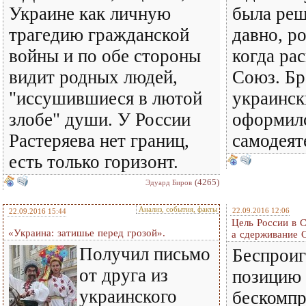
Украине как личную
была реш
трагедию гражданской
давно, ро
войны и по обе стороны
когда ра
видит родных людей,
Союз. Бр
"исcушившиеся в лютой
украинск
злобе" души. У России
оформилс
Растеряева нет границ,
самодеят
есть только горизонт.
(4265)
Эдуард Биров
Анализ, события, факты
22.09.2016 12:06
22.09.2016 15:44
Цель России в 
«Украина: затишье перед грозой».
а сдерживание
Получил письмо
Беспрои
от друга из
позицию 
украинского
бескомп