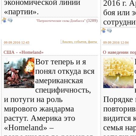
экономической линии
2016 г. 
«партии».
боя или 
сотрудни
(3289)
"Патриотические силы Донбасса"
Анализ, события, факты
09.09.2016 12:43
09.09.2016 12:04
США - «Homeland»
О наведении пор
Вот теперь и я
понял откуда вся
американская
специфичность,
и потуги на роль
Порядке
мирового жандарма
повторив
растут. Америка это
видится 
«Homeland» –
семья на