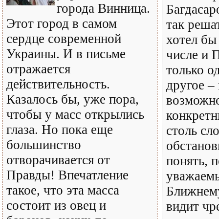
города Винница.
Багдасар
Этот город в самом
так реша
сердце современной
хотел бы
Украины. И в письме
числе и 
отражается
только од
действительность.
другое –
Казалось бы, уже пора,
возможно
чтобы у масс открылись
конкретн
глаза. Но пока еще
столь сл
большинство
обстанов
отворачивается от
понять, 
Правды! Впечатление
уважаемы
такое, что эта масса
Ближнем
состоит из овец и
видит ч