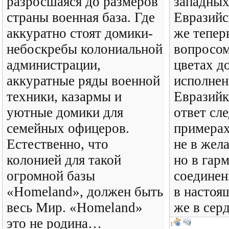
разросшаяся до размеров
западных
страны военная база. Где
Евразийс
аккуратно стоят домики-
же тепер
небоскребы колониальной
вопросом
администрации,
цветах д
аккуратные ряды военной
исполнен
техники, казармы и
Евразийк
уютные домики для
ответ сле
семейных офицеров.
примерах
Естественно, что
не в жел
колонией для такой
но в гар
огромной базы
соединен
«Homeland», должен быть
в настоя
весь Мир. «Homeland»
же в се
это не родина…
1