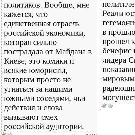
политиче
политиков. Вообще, мне
Реальнос
кажется, что
гегемони
единственная отрасль
в прошло
российской экономики,
прошел к
которая сильно
бенефис 
пострадала от Майдана в
лидера С
Киеве, это комики и
показавш
всякие юмористы,
мировым
которым просто не
радеющим
угнаться за нашими
могущес
южными соседями, чьи
действия и слова
2
вызывают смех
российской аудитории.