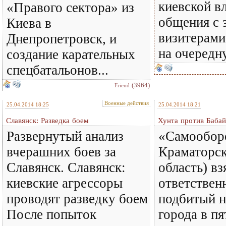
киевской в
«Правого сектора» из
общения с 
Киева в
визитерами
Днепропетровск, и
на очеред
создание карательных
спецбатальонов...
(3964)
Friend
Военные действия
25.04.2014 18:25
25.04.2014 18:21
Славянск: Разведка боем
Хунта против Бабай
Развернутый анализ
«Самообор
вчерашних боев за
Краматорск
Славянск. Славянск:
область) вз
киевские агрессоры
ответствен
проводят разведку боем
подбитый н
После попыток
города в пя