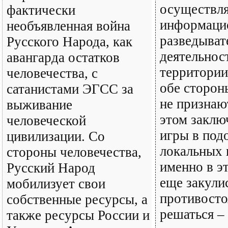
осуществля
фактически
информаци
необъявленная война
разведыва
Русского Народа, как
деятельнос
авангарда остатков
территории
человечества, с
обе сторон
сатанистами ЭГСС за
не признают
выживание
этом заклю
человеческой
игры в под
цивилизации. Со
локальных 
стороны человечества,
именно в эт
Русский Народ
еще закули
мобилизует свои
противосто
собственные ресурсы, а
решаться –
также ресурсы России и