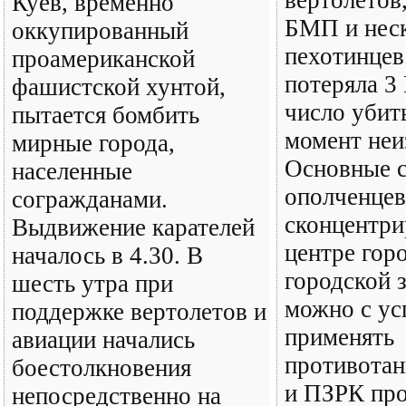
Куев, временно
БМП и неск
оккупированный
пехотинцев
проамериканской
потеряла 3
фашистской хунтой,
число убит
пытается бомбить
момент неи
мирные города,
Основные 
населенные
ополченцев
согражданами.
сконцентри
Выдвижение карателей
центре горо
началось в 4.30. В
городской 
шесть утра при
можно с ус
поддержке вертолетов и
применять
авиации начались
противотан
боестолкновения
и ПЗРК пр
непосредственно на