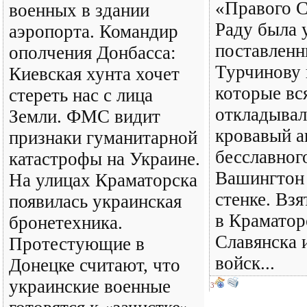
«Правого С
военных в здании
Раду была 
аэропорта. Командир
поставлен
ополчения Донбасса:
Турчинову 
Киевская хунта хочет
которые вс
стереть нас с лица
откладывал
Земли. ФМС видит
кровавый а
признаки гуманитарной
бесславног
катастрофы на Украине.
Вашингтон 
На улицах Краматорска
стенке. Вз
появилась украинская
в Краматор
бронетехника.
Славянска 
Протестующие в
войск...
Донецке считают, что
украинские военные
3