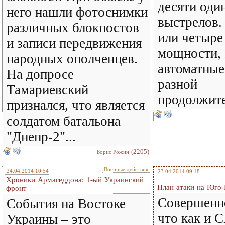
десяти оди
него нашли фотоснимки
выстрелов.
различных блокпостов
или четыре
и записи передвижения
мощности, 
народных ополченцев.
автоматные
На допросе
разной
Тамариевский
продолжите
признался, что является
солдатом батальона
"Днепр-2"...
(2205)
Борис Рожин
Военные действия
24.04.2014 10:54
23.04.2014 09:18
Хроники Армагеддона: 1-ый Украинский
План атаки на Юго-
фронт
Совершенно
События на Востоке
что как и 
Украины – это