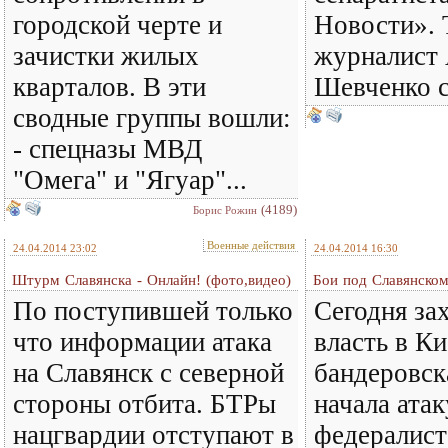
городской черте и
Новости». 
зачистки жилых
журналист
кварталов. В эти
Шевченко с
сводные группы вошли:
- спецназы МВД
"Омега" и "Ягуар"...
(4189)
Борис Рожин
Военные действия
24.04.2014 23:02
24.04.2014 16:30
Штурм Славянска - Онлайн! (фото,видео)
Бои под Славянском
По поступившей только
Сегодня за
что информации атака
власть в Ки
на Славянск с северной
бандеровск
стороны отбита. БТРы
начала атак
нацгвардии отступают в
федералист