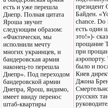
президент
есть и уже перешла
Байден. «Y
Днепр. Полная цитата
chance. Do i
Яроша звучит
есть один 
следующим образом:
это!»)- ска
«Фактически, мы
прощание Т
исполнили мечту
при прощан
многих украинцев, и
аэропорту.
бандеровская армия
было и пос
наконец-то перешла
Киев дире
Днепр». Под переходом
Джона Брен
бандеровской армии
Смертельн
Днепра, Ярош, видимо,
русских та
имеет ввиду перенос
руководите
штаб-квартиры