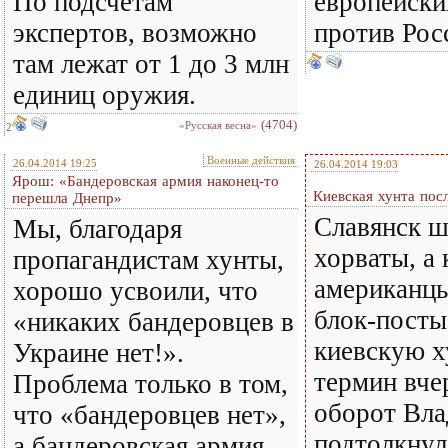
По подсчетам
европейски
экспертов, возможно
против Рос
там лежат от 1 до 3 млн
единиц оружия.
(4704)
«Русская весна»
2
Военные действия
26.04.2014 19:25
26.04.2014 19:03
Ярош: «Бандеровская армия наконец-то
Киевская хунта пос
перешла Днепр»
Славянск 
Мы, благодаря
хорваты, а
пропагандистам хунты,
американцы
хорошо усвоили, что
блок-посты
«никаких бандеровцев в
киевскую х
Украине нет!».
термин вче
Проблема только в том,
оборот Вл
что «бандеровцев нет»,
подтолкнул
а бандеровская армия