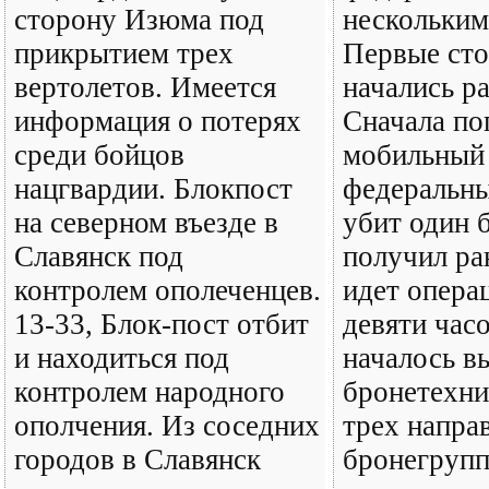
сторону Изюма под
нескольким
прикрытием трех
Первые сто
вертолетов. Имеется
начались р
информация о потерях
Сначала по
среди бойцов
мобильный 
нацгвардии. Блокпост
федеральны
на северном въезде в
убит один 
Славянск под
получил ра
контролем ополеченцев.
идет опера
13-33, Блок-пост отбит
девяти час
и находиться под
началось в
контролем народного
бронетехни
ополчения. Из соседних
трех напра
городов в Славянск
бронегрупп