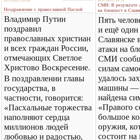
СМИ: В результате 
Поздравление с православной Пасхой
на блокпост в Славя
Владимир Путин
Пять челов
поздравил
и ещё один
православных христиан
Славянске в
и всех граждан России,
атаки на бл
отмечающих Светлое
СМИ сообщ
Христово Воскресение.
силам сам
удалось зах
В поздравлении главы
машины — 
государства, в
найдена си
частности, говорится:
«Правого с
«Пасхальные торжества
большое ко
наполняют сердца
оружия, ко
миллионов людей
состоит на
любовью и радостью,