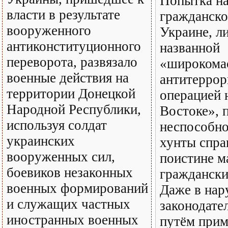
Попытка на
власти в результате
гражданско
вооруженного
Украине, л
антиконституционного
названной
переворота, развязало
«широкома
военные действия на
антитеррор
территории Донецкой
операцией 
Народной Республики,
Востоке», 
используя солдат
неспособно
украинских
хунты спра
вооруженных сил,
поистине 
боевиков незаконных
граждански
военных формирований
Даже в на
и служащих частных
законодате
иностранных военных
путём прим