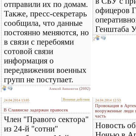
в СБУ с пр
отправили их по домам.
офицеров Г
Также, пресс-секретарь
оперативно
сообщила, что данные
Генштаба У
постоянно меняются, но
2
в связи с перебоями
сотовой связи
информация о
передвижении военных
групп не поступает.
(2692)
Алексей Анпилогов
Военные действия
24.04.2014 13:05
24.04.2014 12:53
Провокация в Артем
В Славянске задержан правосек
вооруженные люди 
часть
Член "Правого сектора"
Новость об
из 24-й "сотни"
Ночью в А