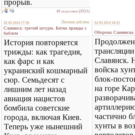
прорыв.
(3521)
RT на русском
1
Военные действия
02.05.2014 17:30
02.05.2014 16:52
Славянск: третий штурм. Битва правды с
Оборона Славянска 
баблом
Продолжен
История повторяется
трансляции
трижды: как трагедия,
Славянск. 
как фарс и как
войска хун
украинский кошмарный
блок-посто
сюр. Семьдесят с
на горе Кар
лишним лет назад
разворачив
авиация нацистов
артиллерию
бомбила советские
частично б
города, включая Киев.
хунты в во
Теперь уже нынешний
вертолетов