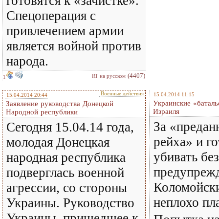
готовятся к «зачистке».
Спецоперация с
привлечением армии
является войной против
народа.
(4407)
RT на русском
1
Военные действия
15.04.2014 11:15
15.04.2014 20:44
Украинские «батал
Заявление руководства Донецкой
Израиля
Народной республики
За «предан
Сегодня 15.04.14 года,
рейха» и г
молодая Донецкая
убивать без
народная республика
предупреж
подверглась военной
Коломойски
агрессии, со стороны
неплохо п
Украины. Руководство
Украины, пришедшее к