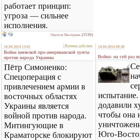
работает принцип:
угроза — сильнее
исполнения.
(3530)
Онотоле Вассерман
Военные действия
16.04.2014 13:02
16.04.2014 00:38
Война киевской про-американской хунты
Война: на сей раз в
против народа Украины
Се
Пётр Симоненко:
на
Спецоперация с
се
привлечением армии в
испытание
восточных областях
додавили ху
Украины является
чтобы она 
войной против народа.
уничтожен
Митингующие в
Юго-Восток
Краматорске блокируют