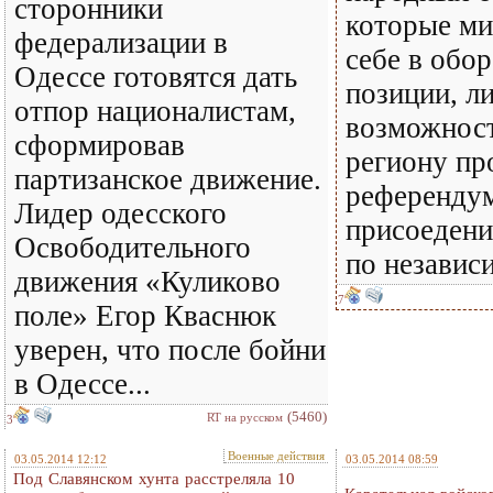
сторонники
которые ми
федерализации в
себе в обо
Одессе готовятся дать
позиции, л
отпор националистам,
возможност
сформировав
региону пр
партизанское движение.
референду
Лидер одесского
присоедени
Освободительного
по независи
движения «Куликово
7
поле» Егор Кваснюк
уверен, что после бойни
в Одессе...
(5460)
RT на русском
3
Военные действия
03.05.2014 12:12
03.05.2014 08:59
Под Славянском хунта расстреляла 10