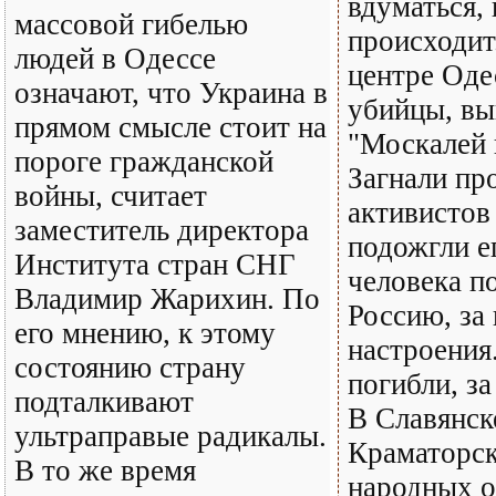
вдуматься, 
массовой гибелью
происходит
людей в Одессе
центре Оде
означают, что Украина в
убийцы, вы
прямом смысле стоит на
"Москалей 
пороге гражданской
Загнали пр
войны, считает
активистов 
заместитель директора
подожгли е
Института стран СНГ
человека п
Владимир Жарихин. По
Россию, за
его мнению, к этому
настроения.
состоянию страну
погибли, за
подталкивают
В Славянск
ультраправые радикалы.
Краматорск
В то же время
народных о