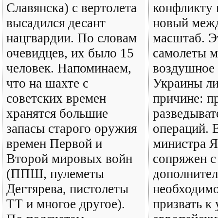
Славянска) с вертолета
конфликту 
высадился десант
новый меж
нацгвардии. По словам
масштаб. Э
очевидцев, их было 15
самолеты м
человек. Напоминаем,
воздушное 
что на шахте с
Украины ли
советских времен
причине: п
хранятся большие
разведыват
запасы старого оружия
операций. 
времен Первой и
министра 
Второй мировых войн
сопряжен с
(ППШ, пулеметы
дополните
Дегтярева, пистолеты
необходим
ТТ и многое другое).
призвать к