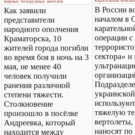
Карательная войско
мирных безоружных жителей
В России 
Как заявили
началом в 
представители
карательно
народного ополчения
операции с
Краматорска, 10
террористо
жителей города погибли
сектора» и
во время боя в ночь на 3
ультранаци
мая, не менее 40
организаци
человек получили
Подраздел
ранения различной
украинской
степени тяжести.
используют
Cтолкновение
тяжелую те
произошло в посёлке
вертолеты,
Андреевка, который
наносят п
находится между