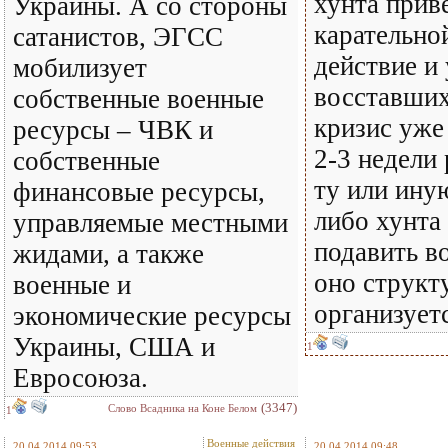
хунта прив
Украины. А со стороны
карательно
сатанистов, ЭГСС
действие и
мобилизует
восставши
собственные военные
кризис уже
ресурсы – ЧВК и
2-3 недели
собственные
ту или ину
финансовые ресурсы,
либо хунта
управляемые местными
подавить в
жидами, а также
оно структ
военные и
организуетс
экономические ресурсы
Украины, США и
1
Евросоюза.
(3347)
Слово Всадника на Коне Белом
1
Военные действия
20.04.2014 09:53
20.04.2014 09:48