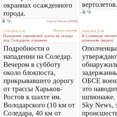
вертолетов
окраинах осажденного
города.
1
(4439)
Сергей Соболев
Военные действия
27.04.2014 11:02
26.04.2014 23:36
Нападение украинской хунты на склады
В Славянске инспе
под Соледаром отражено
шпионаже (видео)
Подробности о
Ополченцы
нападении на Соледар.
утверждают
Вечером в субботу
обнаружил
около блокпоста,
задержанны
прикрывавшего дорогу
ОБСЕ военн
от трассы Харьков-
это наводи
Ростов к шахте им.
шпионаже. 
Володарского (10 км от
Sky News, 
Соледара, 40 км от
происшеств