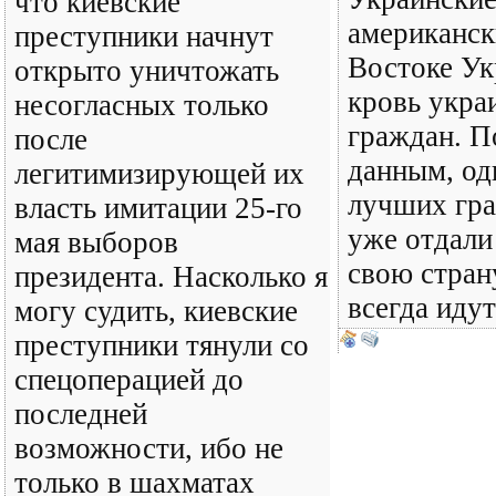
что киевские
американск
преступники начнут
Востоке Ук
открыто уничтожать
кровь укра
несогласных только
граждан. П
после
данным, од
легитимизирующей их
лучших гр
власть имитации 25-го
уже отдали
мая выборов
свою стран
президента. Насколько я
всегда иду
могу судить, киевские
преступники тянули со
спецоперацией до
последней
возможности, ибо не
только в шахматах