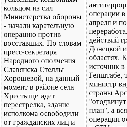
антитеррор
кольцом из сил
операции в
Министерства обороны
апреля и п
- начали карательную
переработа
операцию против
действий г
восставших. По словам
Донецкой и
пресс-секретаря
областях. 
Народного ополчения
источник в
Славянска Стеллы
Генштабе, т
Хорошевой, на данный
министр вн
момент в районе села
страны Арс
Хрестыще идет
"отодвинут
перестрелка, здание
план", а вс
исполкома освободили
операции о
от гражданских лиц и