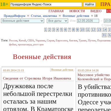
18+
ПР
ГЛАВНАЯ
НОВОСТИ
ВИДЕО
СТ
ПравдаИнформ
≈
Статьи, аналитика
≈
Военные действия
≈ 18
Или:
–
Страни
1
2
3
4
5
6
7
8
9
10
11
12
13
14
1
31
3
Тэги:
,
,
,
,
,
,
,
,
,
Россия
Китай
США
Украина
Сирия
Евросоюз
Англия
Трамп
Путин
Порошенко
,
,
фейки
пропаганда
рост цен
Военные действия
Военные действия
03.05.2014 21:15
03.05.2014 14:26
Массовое убийство 
Сведения от Стрелкова Игоря Ивановича
Коломойский и Пор
Дружковка после
В убийства
небольшой перестрелки
противнико
осталась за нашим
Одессе уча
отрядом. В Краматорске
переодетые