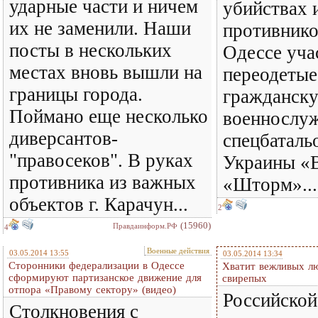
ударные части и ничем
убийствах 
их не заменили. Наши
противнико
посты в нескольких
Одессе уча
местах вновь вышли на
переодетые
границы города.
гражданск
Поймано еще несколько
военнослу
диверсантов-
спецбатал
"правосеков". В руках
Украины «
противника из важных
«Шторм»...
объектов г. Карачун...
2
(15960)
Правдаинформ.РФ
4
Военные действия
03.05.2014 13:55
03.05.2014 13:34
Сторонники федерализации в Одессе
Хватит вежливых л
сформируют партизанское движение для
свирепых
отпора «Правому сектору» (видео)
Российской
Столкновения с