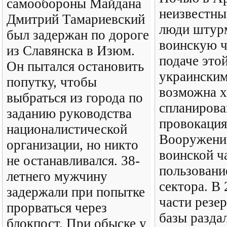
самообороны Майдана
неизвестн
Дмитрий Тамариевский
люди штур
был задержан по дороге
воинскую ч
из Славянска в Изюм.
подаче это
Он пытался остановить
украински
попутку, чтобы
возможна 
выбраться из города по
спланирова
заданию руководства
провокация
националистической
Вооружени
организации, но никто
воинской ч
не останавливался. 38-
пользовани
летнего мужчину
сектора. В 
задержали при попытке
части резе
прорваться через
базы разда
блокпост. При обыске у