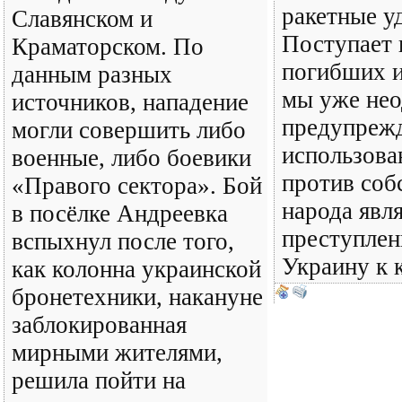
ракетные у
Славянском и
Поступает 
Краматорском. По
погибших и
данным разных
мы уже нео
источников, нападение
предупрежд
могли совершить либо
использова
военные, либо боевики
против соб
«Правого сектора». Бой
народа явл
в посёлке Андреевка
преступлен
вспыхнул после того,
Украину к 
как колонна украинской
бронетехники, накануне
заблокированная
мирными жителями,
решила пойти на