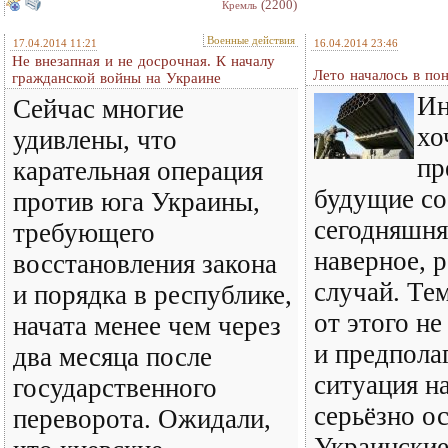
(2200)
Кремль
Военные действия
17.04.2014 11:21
16.04.2014 23:46
Не внезапная и не досрочная. К началу
Лето началось в по
гражданской войны на Украине
Ин
Сейчас многие
хо
удивлены, что
пр
карательная операция
будущие со
против юга Украины,
сегодняшня
требующего
наверное, 
восстановления закона
случай. Тем
и порядка в республике,
от этого не
начата менее чем через
и предпола
два месяца после
ситуация н
государственного
серьёзно о
переворота. Ожидали,
Украинские