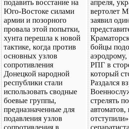
подавить восстание на
апреля, ук
Юго-Востоке силами
вертолет М
армии и позорного
заявил один
провала этой попытки,
представит
хунта перешла к новой
Краматорс
тактике, когда против
бойцы под
основных узлов
аэродрому,
сопротивления
РПГ в стор
Донецкой народной
который сто
республики стали
Раздался в
использовать сводные
Военнослу
боевые группы,
стрелять п
предназначенные для
автоматов,
подавления узлов
отступили»
сопротивления в
сепаратист