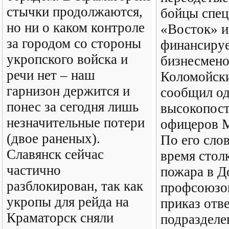
стычки продолжаются,
бойцы спец
но ни о каком контроле
«Восток» 
за городом со стороны
финансиру
укропского войска и
бизнесмен
речи нет – наш
Коломойски
гарнизон держится и
сообщил од
понес за сегодня лишь
высокопос
незначительные потери
офицеров 
(двое раненых).
По его сло
Славянск сейчас
время стол
частично
пожара в Д
разблокирован, так как
профсоюзо
укропы для рейда на
приказ отв
Краматорск сняли
подразделе