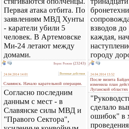
стягиваются ополченцы.
тринадцати
Первая атака отбита. По
бронетехн
заявлениям МВД Хунты
сопровожда
- каратели убили 5
взводов до
человек. В Артемовске
каждая, на
Ми-24 летают между
наступлени
домами.
городу дор
(23243)
Борис Рожин
2
Военные действия
24.04.2014 14:01
24.04.2014 13:52
После визита Байде
Славянск. Начало карательной операции.
изменила план дейс
Луганской областях
Согласно последним
"Руководст
данным с мест - в
сделало вы
Славянске силы МВД и
ошибок" в 
"Правого Сектора",
проведения
усиленные конвойным