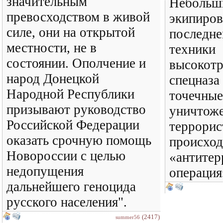
значительным
Небольш
превосходством в живой
экипиров
силе, они на открытой
последне
местности, не в
техники
состоянии. Ополчение и
высокотр
народ Донецкой
спецназа
Народной Республики
точечные
призывают руководство
уничтож
Российской Федерации
террорис
оказать срочную помощь
происход
Новороссии с целью
«антитер
недопущения
операция
дальнейшего геноцида
русского населения".
(2417)
summer56