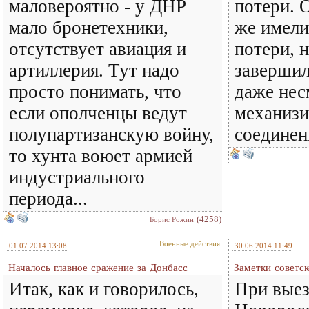
маловероятно - у ДНР
потери. 
мало бронетехники,
же имели
отсутствует авиация и
потери, 
артиллерия. Тут надо
завершил
просто понимать, что
даже нес
если ополченцы ведут
механиз
полупартизанскую войну,
соединени
то хунта воюет армией
индустриального
периода...
(4258)
Борис Рожин
Военные действия
01.07.2014 13:08
30.06.2014 11:49
Началось главное сражение за Донбасс
Заметки советск
Итак, как и говорилось,
При выез