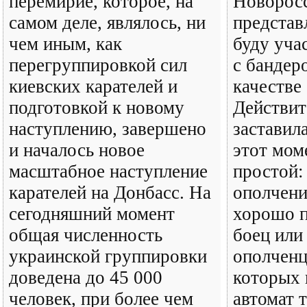
перемирие, которое, на
Новорос
самом деле, являлось, ни
представ
чем иным, как
буду уча
перегруппировкой сил
с бандер
киевских карателей и
качестве
подготовкой к новому
Действит
наступлению, завершено
заставил
и началось новое
этот мом
масштабное наступление
простой:
карателей на Донбасс. На
ополчени
сегодняшний момент
хорошо 
общая численность
боец или
украинской группировки
ополченц
доведена до 45 000
которых
человек, при более чем
автомат т