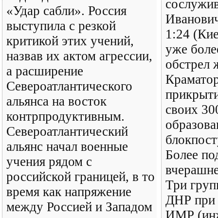
сослужив
«Удар сабли». Россия
Иванович
выступила с резкой
1:24 (Ки
критикой этих учений,
уже боле
назвав их актом агрессии,
обстрел 
а расширение
Краматор
Североатлантического
прикрыт
альянса на восток
своих 30
контрпродуктивным.
образова
Североатлантический
блокпост
альянс начал военные
Более по
учения рядом с
вчерашне
российской границей, в то
Три груп
время как напряжение
ДНР при 
между Россией и Западом
ИМР (ин