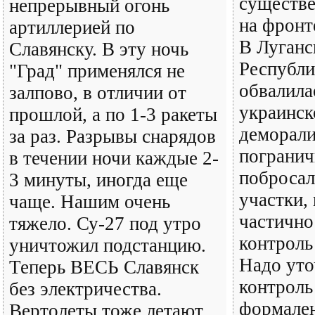
существ
непрерывный огонь
на фронт
артиллерией по
В Луганс
Славянску. В эту ночь
Республи
"Град" применялся не
обвалила
залпово, в отличии от
украинск
прошлой, а по 1-3 ракеты
деморал
за раз. Разрывы снарядов
погранич
в течении ночи каждые 2-
побросал
3 минуты, иногда еще
участки,
чаще. Нашим очень
частично
тяжело. Су-27 под утро
контроль
уничтожил подстанцию.
Надо уто
Теперь ВЕСЬ Славянск
контроль
без электричества.
формален
Вертолеты тоже летают.