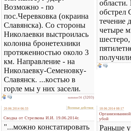
области.
Возможно - по
обстрел 
пос.Черевковка (окраина
течение 
Славянска). Со стороны
четыре м
Николаевки выстроилась
шестеро,
колонна бронетехники
пятилетн
протяженностью около 3
получили
км. Направление - на
Николаевку-Семеновку-
Славянск. ...костью в
горле мы у них засели.
(3203)
summer56
Военные действия
20.06.2014 06:33
18.06.2014 08:17
Организованной
Сводка от Стрелкова И.И. 19.06.2014г.
убой
"...можно констатировать
Раньше у