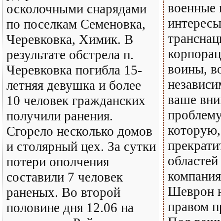
военные 
осколочными снарядами
интерес
по поселкам Семеновка,
транснац
Черевковка, Химик. В
корпорац
результате обстрела п.
воины, 
Черевковка погибла 15-
независ
летняя девушка и более
ваше вни
10 человек гражданских
проблему
получили ранения.
которую,
Сгорело несколько домов
прекрати
и столярный цех. За сутки
областей
потери ополчения
компани
составили 7 человек
Шеврон н
раненых. Во второй
правом п
половине дня 12.06 на