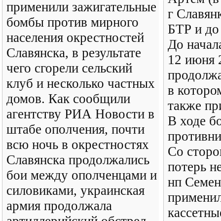
применили зажигательные
г Славян
бомбы против мирного
БТР и до
населения окрестностей
До начал
Славянска, в результате
12 июня 2
чего сгорели сельский
продолжа
клуб и несколько частных
в которо
домов. Как сообщили
также пр
агентству РИА Новости в
В ходе б
штабе ополчения, почти
противни
всю ночь в окрестностях
Со сторо
Славянска продолжались
потерь н
бои между ополченцами и
нп Семен
силовиками, украинская
применил
армия продолжала
кассетны
артиллерийский обстрел