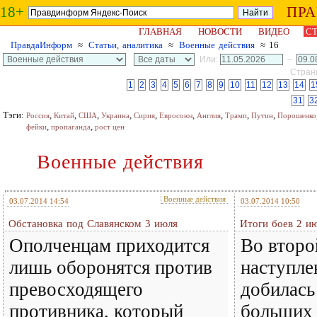
18+
ПР
ГЛАВНАЯ
НОВОСТИ
ВИДЕО
СТ
ПравдаИнформ
≈
Статьи, аналитика
≈
Военные действия
≈ 16
Или:
–
Страни
1
2
3
4
5
6
7
8
9
10
11
12
13
14
1
31
3
Тэги:
,
,
,
,
,
,
,
,
,
Россия
Китай
США
Украина
Сирия
Евросоюз
Англия
Трамп
Путин
Порошенко
,
,
фейки
пропаганда
рост цен
Военные действия
Военные действия
03.07.2014 14:54
03.07.2014 10:50
Обстановка под Славянском 3 июля
Итоги боев 2 ию
Ополченцам приходится
Во второ
лишь оборонятся против
наступле
превосходящего
добилась
противника, который
больших 