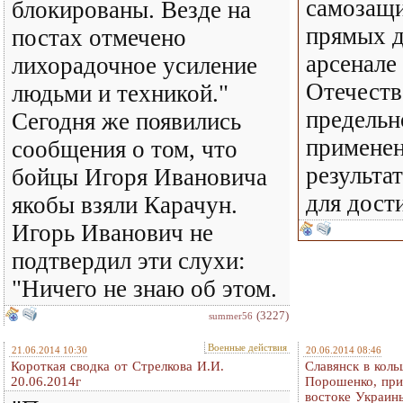
самозащи
блокированы. Везде на
прямых д
постах отмечено
арсенале
лихорадочное усиление
Отечеств
людьми и техникой."
предельн
Сегодня же появились
применен
сообщения о том, что
результа
бойцы Игоря Ивановича
для дост
якобы взяли Карачун.
Игорь Иванович не
подтвердил эти слухи:
"Ничего не знаю об этом.
(3227)
summer56
Военные действия
21.06.2014 10:30
20.06.2014 08:46
Короткая сводка от Стрелкова И.И.
Славянск в коль
20.06.2014г
Порошенко, при
востоке Украин