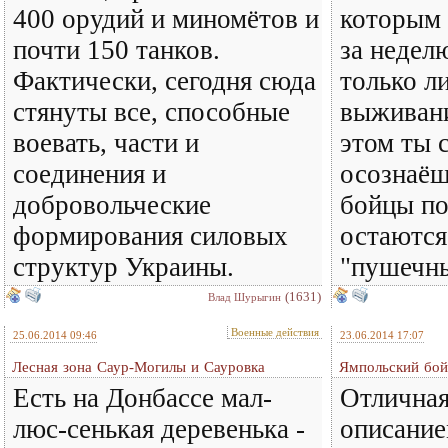
400 орудий и миномётов и
которым 
почти 150 танков.
за недел
Фактически, сегодня сюда
только л
стянуты все, способные
выживани
воевать, части и
этом ты 
соединения и
осознаёш
добровольческие
бойцы п
формирования силовых
остаются
структур Украины.
"пушечн
(1631)
Влад Шурыгин
Военные действия
25.06.2014 09:46
23.06.2014 17:07
Лесная зона Саур-Могилы и Сауровка
Ямпольский бой 
Есть на Донбассе мал-
Отличная
люс-сенькая деревенька -
описание