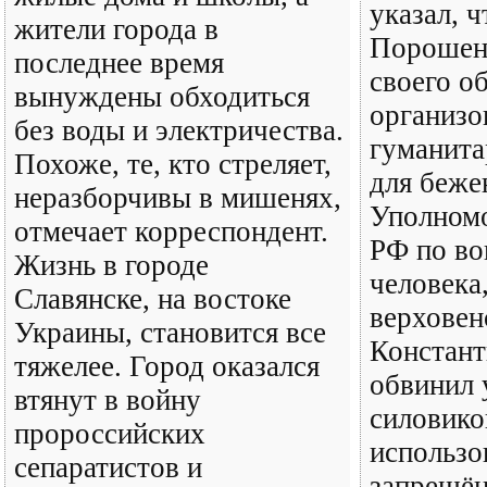
указал, 
жители города в
Порошен
последнее время
своего о
вынуждены обходиться
организо
без воды и электричества.
гуманит
Похоже, те, кто стреляет,
для беже
неразборчивы в мишенях,
Уполном
отмечает корреспондент.
РФ по во
Жизнь в городе
человека
Славянске, на востоке
верховен
Украины, становится все
Констант
тяжелее. Город оказался
обвинил 
втянут в войну
силовико
пророссийских
использо
сепаратистов и
запрещён