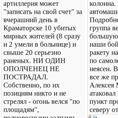
артиллерия может
колонна.
"записать на свой счет" за
автомаш
вчерашний день в
Подробно
Краматорске 10 убитых
группа в
мирных жителей (8 сразу
большую 
и 2 умели в больнице) и
наши бой
свыше 20 серьезно
ракету н
раненых. НИ ОДИН
по самоле
ОПОЛЧЕНЕЦ НЕ
неясен. В
ПОСТРАДАЛ.
все же п
Собственно, по их
Алексея 
позициям никто и не
атаковал
стрелял - огонь велся "по
пункт пр
площадям",
северу о
полновесными залпами