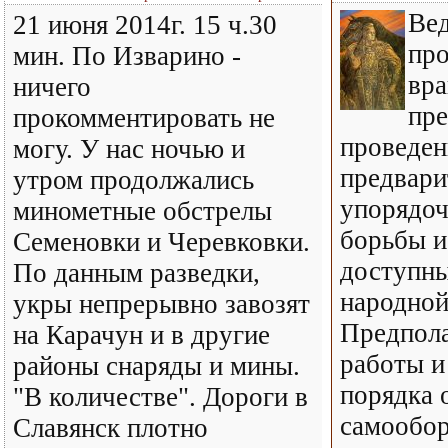
Ве
21 июня 2014г. 15 ч.30
про
мин. По Изварино -
вра
ничего
пре
прокомментировать не
проведен
могу. У нас ночью и
предвари
утром продолжались
упорядоч
минометные обстрелы
борьбы и
Семеновки и Черевковки.
доступны
По данным разведки,
народной
укры непрерывно завозят
Предпола
на Карачун и в другие
работы и
районы снаряды и мины.
порядка 
"В количестве". Дороги в
самообор
Славянск плотно