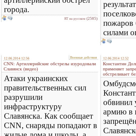
результат
города.
поселков
(2585)
RT на русском
пожаров
силами о
Военные действия
12.06.2014 12:56
12.06.2014 12:52
CNN: Артиллерийские обстрелы изуродовали
Константин Дол
Славянск (видео)
применяет запр
обстреливает б
Атаки украинских
Омбудсм
правительственных сил
Констант
разрушили
обвинил 
инфраструктуру
армию в 
Славянска. Как сообщает
запрещён
CNN, снаряды попадают в
Славянск
жилые дома и школы, а