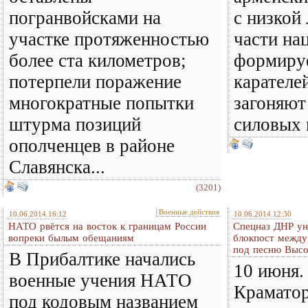
погранвойсками на
с низкой
участке протяженностью
части на
более ста километров;
формиру
потерпели поражение
карателе
многократные попытки
загоняют
штурма позиций
силовых 
ополченцев в районе
Славянска...
(3201)
Военные действия
10.06.2014 16:12
10.06.2014 12:30
НАТО рвётся на восток к границам России
Спецназ ДНР ун
вопреки былым обещаниям
блокпост между
под песню Высо
В Прибалтике начались
10 июня.
военные учения НАТО
Краматор
под кодовым названием