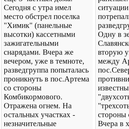
Сегодня с утра имел
ситуации
место обстрел поселка
потрепал
"Химик" (панельные
разведгр
высотки) кассетными
Одну в з
зажигательными
Славянск
снарядами. Вчера же
вторую у
вечером, уже в темноте,
между А
разведгруппа попыталась
пос.Севе
проникнуть в пос.Артема
противни
со стороны
известны,
Комбикормового.
"двухсот
Отражена огнем. На
"трехсот
остальных участках -
стороны 
незначительные
Вчера в 