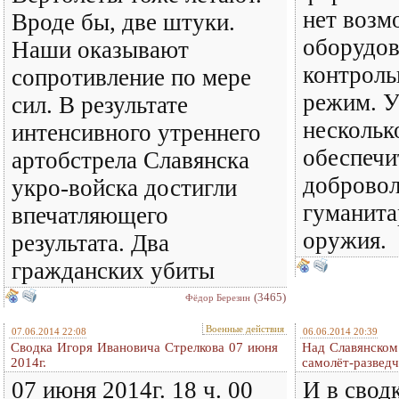
нет возм
Вроде бы, две штуки.
оборудов
Наши оказывают
контроль
сопротивление по мере
режим. У
сил. В результате
несколько
интенсивного утреннего
обеспечи
артобстрела Славянска
добровол
укро-войска достигли
гуманита
впечатляющего
оружия.
результата. Два
гражданских убиты
(3465)
Фёдор Березин
Военные действия
07.06.2014 22:08
06.06.2014 20:39
Сводка Игоря Ивановича Стрелкова 07 июня
Над Славянском
2014г.
самолёт-развед
07 июня 2014г. 18 ч. 00
И в свод