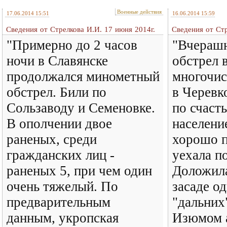
Военные действия
17.06.2014 15:51
16.06.2014 15:59
Сведения от Стрелкова И.И. 17 июня 2014г.
Сведения от Стр
"Примерно до 2 часов
"Вчерашн
ночи в Славянске
обстрел 
продолжался минометный
многочи
обстрел. Били по
в Черевк
Сользаводу и Семеновке.
по счасть
В ополчении двое
населени
раненых, среди
хорошо п
гражданских лиц -
уехала п
раненых 5, при чем один
Доложил
очень тяжелый. По
засаде о
предварительным
"дальних
данным, укропская
Изюмом 