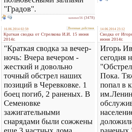
"Градов".
(3478)
summer56
Военные действия
16.06.2014 02:59
14.06.2014 23:12
Краткая сводка от Стрелкова И.И. 15 июня
Сводка от Игор
2014г.
июня 2014г.
"Краткая сводка за вечер-
Игорь И
ночь: Вчера вечером -
сегодня н
жесткий и довольно
"Обстрел
точный обстрел наших
Пока. Тя
позиций в Черевковке. 1
попал в 
боец погиб, 2 раненых. В
им.Ленин
Семеновке
обслужив
зажигательными
населени
снарядами были сожжены
доложили
еще 3 частных дома.
раненых.