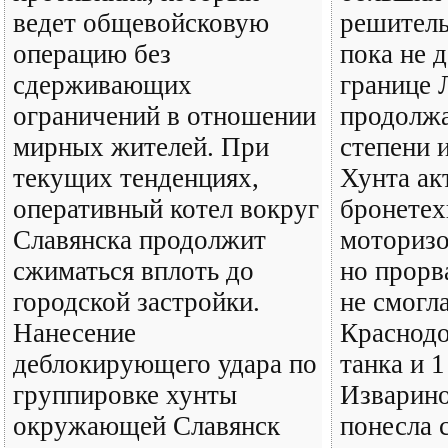
ведет общевойсковую
решитель
операцию без
пока не 
сдерживающих
границе 
ограничений в отношении
продолжа
мирных жителей. При
степени 
текущих тенденциях,
Хунта ак
оперативный котел вокруг
бронетех
Славянска продолжит
моторизо
сжиматься вплоть до
но прорв
городской застройки.
не смогл
Нанесение
Краснодо
деблокирующего удара по
танка и 1
группировке хунты
Изварино
окружающей Славянск
понесла 