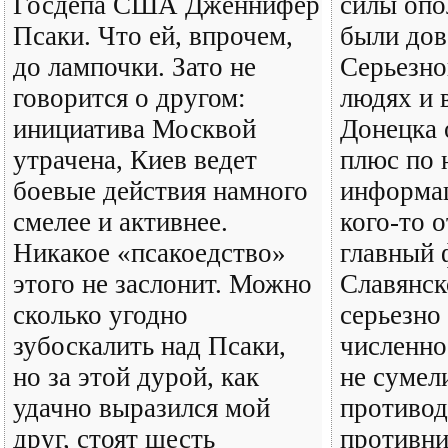
Госдепа США Дженнифер
силы опо
Псаки. Что ей, впрочем,
были дов
до лампочки. Зато не
Серьезно
говорится о другом:
людях и 
инициатива Москвой
Донецка 
утрачена, Киев ведет
плюс по 
боевые действия намного
информац
смелее и активнее.
кого-то 
Никакое «псакоедство»
главный 
этого не заслонит. Можно
Славянск
сколько угодно
серьезно
зубоскалить над Псаки,
численно
но за этой дурой, как
не сумели
удачно выразился мой
противод
друг, стоят шесть
противник