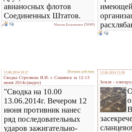
авианосных флотов
имеющей
Соединенных Штатов.
организа
расхляба
(5040)
Максим Калашников
4
Военные действия
13.06.2014 20:57
13.06.2014 13:30
Сводка Стрелкова И.И. г. Славянск за 12-13
Земля - олигарх
июня 2014г.(видео)
О
"Сводка на 10.00
о
13.06.2014г. Вечером 12
В
июня противник нанес
засекреч
ряд последовательных
сланцево
ударов зажигательно-