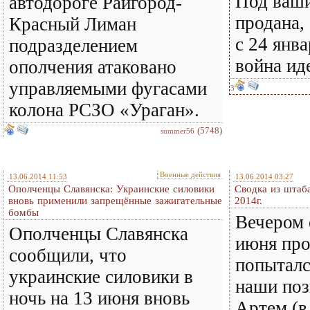
Под ваши
автодороге Райгород-
продана,
Красный Лиман
с 24 янва
подразделением
война ид
ополчения атаковано
управляемыми фугасами
3
колона РСЗО «Ураган».
(5748)
summer56
Военные действия
13.06.2014 11:53
13.06.2014 03:27
Ополченцы Славянска: Украинские силовики
Сводка из штаба
вновь применили запрещённые зажигательные
2014г.
бомбы
Вечером 
Ополченцы Славянска
июня про
сообщили, что
попыталс
украинские силовики в
наши поз
ночь на 13 июня вновь
Артем (в