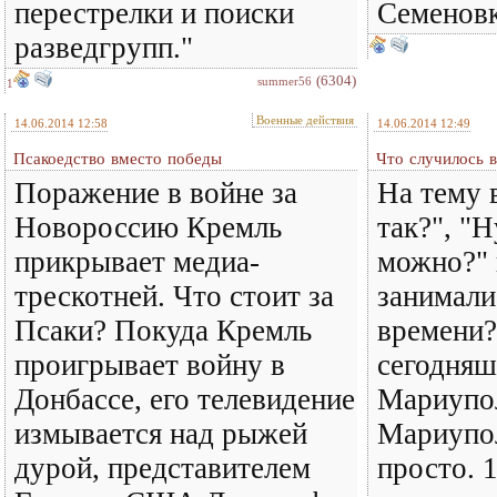
перестрелки и поиски
Семеновк
разведгрупп."
(6304)
summer56
1
Военные действия
14.06.2014 12:58
14.06.2014 12:49
Псакоедство вместо победы
Что случилось 
Поражение в войне за
На тему 
Новороссию Кремль
так?", "Н
прикрывает медиа-
можно?" 
трескотней. Что стоит за
занимали
Псаки? Покуда Кремль
времени?
проигрывает войну в
сегодняш
Донбассе, его телевидение
Мариупо
измывается над рыжей
Мариупол
дурой, представителем
просто. 