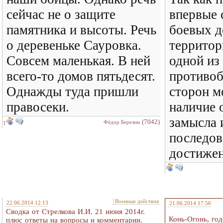
сейчас не о защите
впервые 
памятника и высоты. Речь
боевых д
о деревеньке Сауровка.
территор
Совсем маленькая. В ней
одной из
всего-то домов пятьдесят.
противо
Однажды туда пришли
сторон м
правосеки.
наличие 
замысла 
(7042)
Фёдор Березин
1
последов
достижен
Военные действия
22.06.2014 12:13
21.06.2014 17:56
Сводка от Стрелкова И.И. 21 июня 2014г.
Конь-Огонь, год
плюс ответы на вопросы и комментарии.