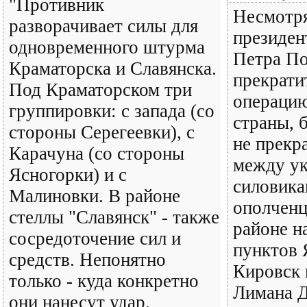
"Противник
Несмотря
разворачивает силы для
президен
одновременного штурма
Петра П
Краматорска и Славянска.
прекрати
Под Краматорском три
операцию
группировки: с запада (со
страны, 
стороны Серегеевки), с
не прекр
Карачуна (со стороны
между у
Ясногорки) и с
силовика
Малиновки. В районе
ополченц
стеллы "Славянск" - также
районе н
сосредоточение сил и
пунктов 
средств. Непонятно
Кировск 
только - куда конкретно
Лимана 
они нанесут удар.