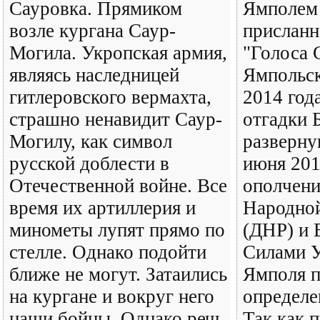
Сауровка. Прямиком
Ямполем
возле кургана Саур-
присланн
Могила. Укропская армия,
"Голоса 
являясь наследницей
Ямпольск
гитлеровского вермахта,
2014 года
страшно ненавидит Саур-
отгадки 
Могилу, как символ
разверну
русской доблести в
июня 201
Отечественной войне. Все
ополчен
время их артиллерия и
Народно
минометы лупят прямо по
(ДНР) и
стелле. Однако подойти
Силами У
ближе не могут. Затаились
Ямполя п
на кургане и вокруг него
определе
наши бойцы. Однако речь
Так как 