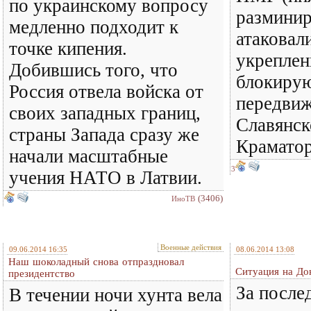
по украинскому вопросу
разминир
медленно подходит к
атаковал
точке кипения.
укреплен
Добившись того, что
блокиру
Россия отвела войска от
передви
своих западных границ,
Славянск
страны Запада сразу же
Краматор
начали масштабные
3
учения НАТО в Латвии.
(3406)
ИноТВ
Военные действия
09.06.2014 16:35
08.06.2014 13:08
Наш шоколадный снова отпраздновал
Ситуация на До
президентство
За после
В течении ночи хунта вела