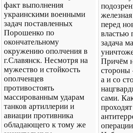
факт выполнения
подозрен
украинскими военными
железная
задач поставленных
перед но
Порошенко по
властью 
окончательному
задача м
окружению ополчения в
уничтоже
г.Славянск. Несмотря на
Причём н
мужество и стойкость
стороны 
ополченцев
а и со с
противостоять
нацгвард
массированным ударам
сами. Ка
танков артиллерии и
проходят
авиации противника
антитерр
обладающего к тому же
операции