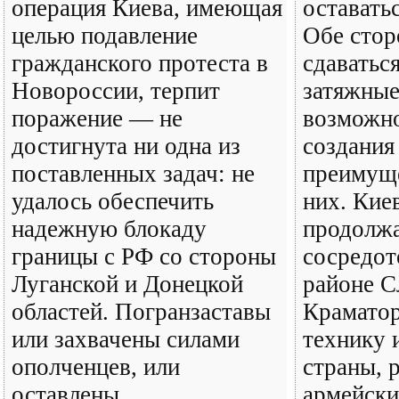
операция Киева, имеющая
оставать
целью подавление
Обе стор
гражданского протеста в
сдаваться
Новороссии, терпит
затяжные
поражение — не
возможно
достигнута ни одна из
создания
поставленных задач: не
преимуще
удалось обеспечить
них. Кие
надежную блокаду
продолж
границы с РФ со стороны
сосредот
Луганской и Донецкой
районе С
областей. Погранзаставы
Краматор
или захвачены силами
технику 
ополченцев, или
страны, 
оставлены
армейски