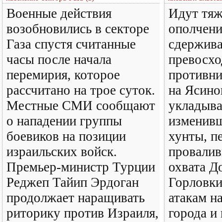
Военные действия
Идут тяж
возобновились в секторе
ополчени
Газа спустя считанные
сдержива
часы после начала
превосхо
перемирия, которое
противни
рассчитано на трое суток.
на Ясино
Местные СМИ сообщают
укладыва
о нападении группы
изменив
боевиков на позиции
хунты, п
израильских войск.
провали
Премьер-министр Турции
охвата Д
Реджеп Тайип Эрдоган
Горловки
продолжает наращивать
атакам н
риторику против Израиля,
города и