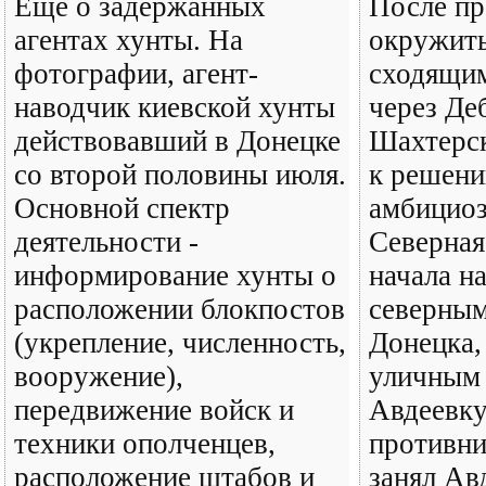
Еще о задержанных
После пр
агентах хунты. На
окружит
фотографии, агент-
сходящим
наводчик киевской хунты
через Де
действовавший в Донецке
Шахтерск
со второй половины июля.
к решени
Основной спектр
амбициоз
деятельности -
Северная
информирование хунты о
начала н
расположении блокпостов
северным
(укрепление, численность,
Донецка,
вооружение),
уличным 
передвижение войск и
Авдеевку
техники ополченцев,
противни
расположение штабов и
занял Ав