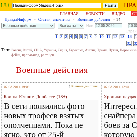
18+
ПР
ГЛАВНАЯ
НОВОСТИ
ВИДЕО
СТ
ПравдаИнформ
≈
Статьи, аналитика
≈
Военные действия
≈ 14
Или:
–
Страни
1
2
3
4
5
6
7
8
9
10
11
12
13
14
1
31
3
Тэги:
,
,
,
,
,
,
,
,
,
Россия
Китай
США
Украина
Сирия
Евросоюз
Англия
Трамп
Путин
Порошенко
,
,
фейки
пропаганда
рост цен
Военные действия
Военные действия
07.08.2014 19:09
07.08.2014 12:41
Бои на Южном Донбассе (18+)
Хроники неудач
В сети появились фото
Интересн
новых трофеев взятых
снайпера
ополченцами. Пока не
боев за 
ясно, это от 25-й
которую 