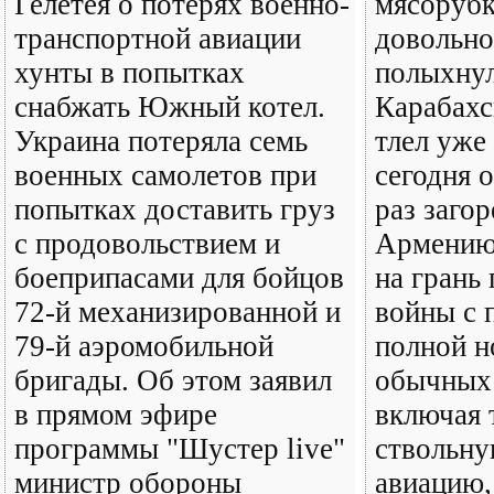
Гелетея о потерях военно-
мясорубк
транспортной авиации
довольно
хунты в попытках
полыхнул
снабжать Южный котел.
Карабахс
Украина потеряла семь
тлел уже 
военных самолетов при
сегодня 
попытках доставить груз
раз загор
с продовольствием и
Армению
боеприпасами для бойцов
на грань
72-й механизированной и
войны с 
79-й аэромобильной
полной н
бригады. Об этом заявил
обычных
в прямом эфире
включая 
программы "Шустер live"
ствольну
министр обороны
авиацию,