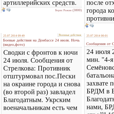
артиллерийских средств.
после от
города к
(3800)
Борис Рожин
противник
Военные действия
25.07.2014 09:49
25.07.2014 00:01
Боевые действия на Донбассе 24 июля. Ночь
Сообщения от Ст
(видео,фото)
24 июля 2
Сводки с фронтов к ночи
мин. "4-я
24 июля. Сообщения от
Семёновс
Стрелкова: Противник
батальон
отштурмовал пос.Пески
захвате 
на окраине города и снова
БРДМ в Б
(во второй раз) завладел
Благодат
Благодатным. Укрским
нами, БР
военачальникам есть чем