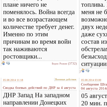
плане ничего не
топлива.
поменялось. Война всегда
меня не 
и во все возрастающем
возможн
количестве требует денег.
двух нед
Именно по этим
даже сух
причинам во время войн
состав и
так наживаются
обстрела
ростовщики...
безысхо
ситуации
(3732)
Борис Рожин
2
Военные действия
05.08.2014 11:18
05.08.2014 03:00
Сообщение Шта
Сводка боевых действий по ДНР за 4 августа
04 августа 2014г
ДНР Запад На западном
05 август
направлении Донецких
20 мин. 