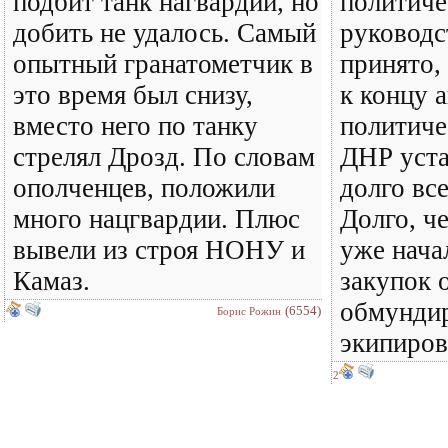
подбит танк нагвардии, но
политиче
добить не удалось. Самый
руководс
опытный гранатометчик в
принято,
это время был снизу,
к концу 
вместо него по танку
политиче
стрелял Дрозд. По словам
ДНР уста
ополченцев, положили
долго все
много нацгвардии. Плюс
Долго, ч
вывели из строя НОНУ и
уже нача
Камаз.
закупок 
обмундир
(6554)
Борис Рожин
экипиров
2