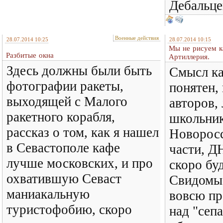
Дебальцев
Военные действия
28.07.2014 10:25
28.07.2014 10:15
Мы не рисуем к
Разбитые окна
Артиллерия.
Здесь должны были быть
Смысл к
фотографии ракеты,
понятен, 
выходящей с Малого
авторов,
ракетного корабля,
школьник
рассказ о том, как я нашел
Новоросс
в Севастополе кафе
части, Д
лучше московских, и про
скоро буд
охватившую Севаст
Свидомы
маниакальную
вовсю пр
туристофобию, скоро
над "сеп