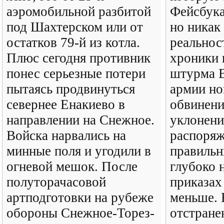
аэромобильной разбитой
Фейсбука
под Шахтерском или от
но никак 
остатков 79-й из котла.
реальнос
Плюс сегодня противник
хроники 
понес серьезные потери
штурма В
пытаясь продвинуться
армии но
севернее Енакиево в
обвинени
направлении на Снежное.
уклонени
Войска нарвались на
распоряж
минные поля и угодили в
правильн
огневой мешок. После
глубоко
полуторачасовой
приказах
артподготовки на рубеже
меньше. 
обороны Снежное-Торез-
отстране