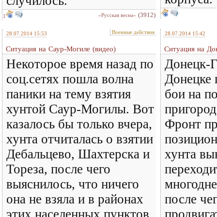
случилось.
(3912)
«Русская весна»
1
Военные действия
28.07.2014 15:53
28.07.2014 15:42
Ситуация на Саур-Могиле (видео)
Ситуация на Дон
Некоторое время назад по
Донецк-Г
соц.сетях пошла волна
Донецке
паники на тему взятия
бои на п
хунтой Саур-Могилы. Вот
пригород
казалось бы только вчера,
Фронт п
хунта отчиталась о взятии
позицион
Дебальцево, Шахтерска и
хунта вы
Тореза, после чего
переходи
выяснилось, что ничего
многодне
она не взяла и в районах
после че
этих населенных пунктов
продвигат