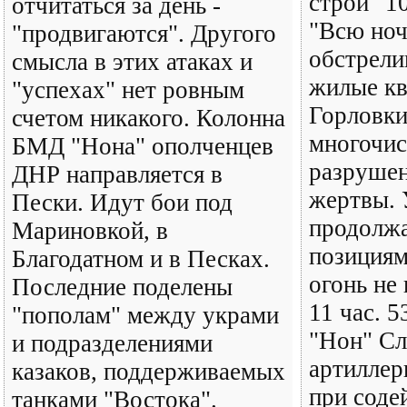
строй" 10
отчитаться за день -
"Всю ноч
"продвигаются". Другого
обстрели
смысла в этих атаках и
жилые к
"успехах" нет ровным
Горловки
счетом никакого. Колонна
многочи
БМД "Нона" ополченцев
разрушен
ДНР направляется в
жертвы. 
Пески. Идут бои под
продолжа
Мариновкой, в
позициям
Благодатном и в Песках.
огонь не 
Последние поделены
11 час. 5
"пополам" между украми
"Нон" Сл
и подразделениями
артиллер
казаков, поддерживаемых
при соде
танками "Востока".