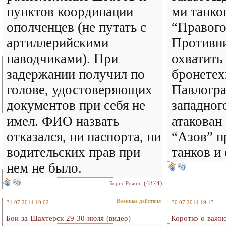
пунктов координации
ми танко
ополченцев (не путать с
“Правого
артиллерийскими
Противни
наводчиками). При
охватить
задержании получил по
бронетех
голове, удостоверяющих
Павлогра
документов при себя не
западног
имел. ФИО назвать
атакован
отказался, ни паспорта, ни
“Азов” п
водительских прав при
танков и
нем не было.
(4874)
Борис Рожин
Военные действия
31.07.2014 10:02
30.07.2014 19:13
Бои за Шахтерск 29-30 июля (видео)
Коротко о важн