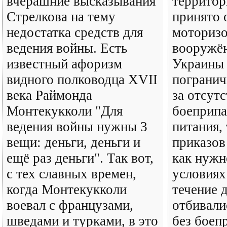
вчерашние высказывания
территор
Стрелкова на тему
принято 
недостатка средств для
моторизо
ведения войны. Есть
вооружё
известный афоризм
Украины 
видного полководца XVII
погранич
века Раймонда
за отсут
Монтекукколи "Для
боеприпа
ведения войны нужны 3
питания,
вещи: деньги, деньги и
приказов
ещё раз деньги". Так вот,
как нужн
с тех славных времен,
условиях
когда Монтекукколи
течение 
воевал с французами,
отбивали
шведами и турками, в это
без боеп