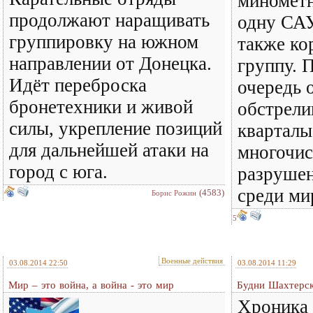
миномётн
продолжают наращивать
одну САУ
группировку на южном
также ко
направлении от Донецка.
группу. 
Идёт переброска
очередь 
бронетехники и живой
обстрели
силы, укрепление позиций
кварталы
для дальнейшей атаки на
многочи
город с юга.
разрушен
среди ми
(4583)
Борис Рожин
5
Военные действия
03.08.2014 22:50
03.08.2014 11:29
Мир – это война, а война - это мир
Будни Шахтерск
Хроника 