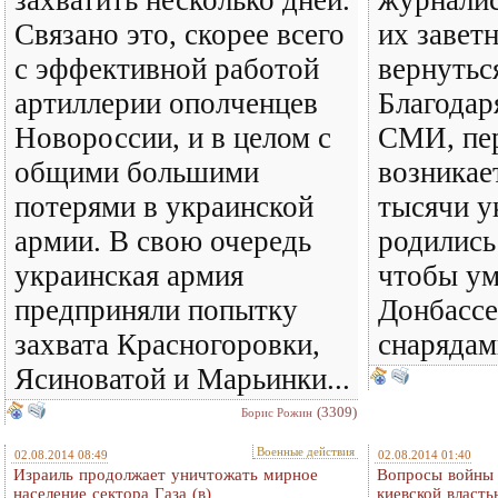
Связано это, скорее всего
их завет
с эффективной работой
вернутьс
артиллерии ополченцев
Благодар
Новороссии, и в целом с
СМИ, пе
общими большими
возникае
потерями в украинской
тысячи у
армии. В свою очередь
родились 
украинская армия
чтобы ум
предприняли попытку
Донбассе
захвата Красногоровки,
снарядам
Ясиноватой и Марьинки...
(3309)
Борис Рожин
Военные действия
02.08.2014 08:49
02.08.2014 01:40
Израиль продолжает уничтожать мирное
Вопросы войны 
население сектора Газа (в)
киевской власть