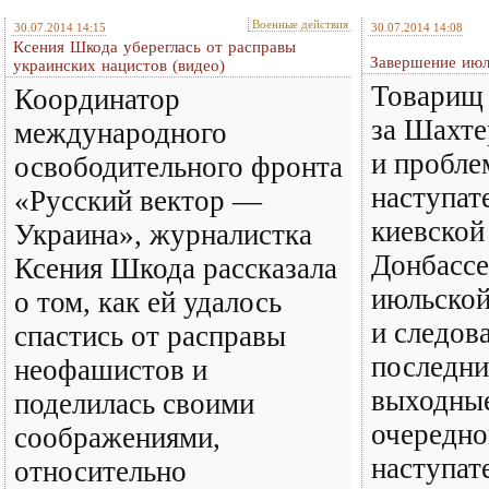
Военные действия
30.07.2014 14:15
30.07.2014 14:08
Ксения Шкода убереглась от расправы
Завершение июл
украинских нацистов (видео)
Товарищ 
Координатор
за Шахте
международного
и пробле
освободительного фронта
наступат
«Русский вектор —
киевской
Украина», журналистка
Донбассе
Ксения Шкода рассказала
июльской
о том, как ей удалось
и следов
спастись от расправы
последни
неофашистов и
выходные
поделилась своими
очередно
соображениями,
наступат
относительно