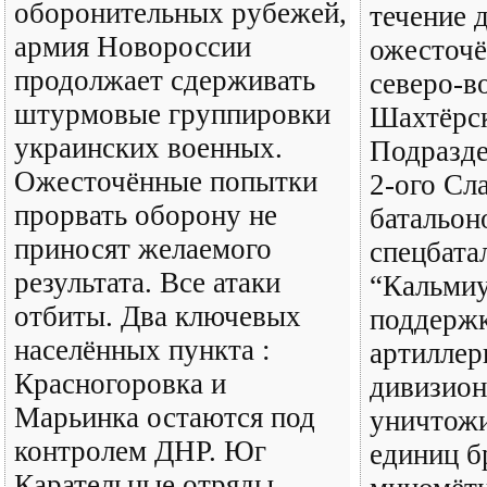
оборонительных рубежей,
течение 
армия Новороссии
ожесточё
продолжает сдерживать
северо-в
штурмовые группировки
Шахтёрск
украинских военных.
Подразде
Ожесточённые попытки
2-ого Сл
прорвать оборону не
батальон
приносят желаемого
спецбата
результата. Все атаки
“Кальмиу
отбиты. Два ключевых
поддержк
населённых пункта :
артиллер
Красногоровка и
дивизион
Марьинка остаются под
уничтожи
контролем ДНР. Юг
единиц б
Карательные отряды