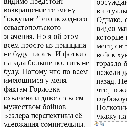
видимо предстоит
обсужда
возвращение термину
виртуаль
"оккупант" его исходного
Однако, 
севастопольского
видео ма
значения. Но я об этом
которые 
всем просто из принципа
мест, сит
не буду писать. И фотки с
войск ху
парада больше постить не
гораздо 
буду. Потому что по всем
нежели д
имеющимся у меня
назад. П
фактам Горловка
что, лежи
охвачена и даже со всем
глубокоу
мужеством бойцов
Полковни
Безлера перспективы её
укажу на 
удержания сомнительны.