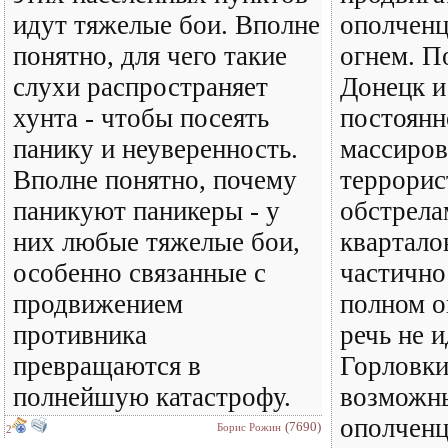
идут тяжелые бои. Вполне
ополченц
понятно, для чего такие
огнем. П
слухи распространяет
Донецк и
хунта - чтобы посеять
постоянн
панику и неуверенность.
массиро
Вполне понятно, почему
террорис
паникуют паникеры - у
обстрел
них любые тяжелые бои,
квартало
особенно связанные с
частично
продвижением
полном о
противника
речь не 
превращаются в
Горловки
полнейшую катастрофу.
возможны
ополченц
(7690)
Борис Рожин
2