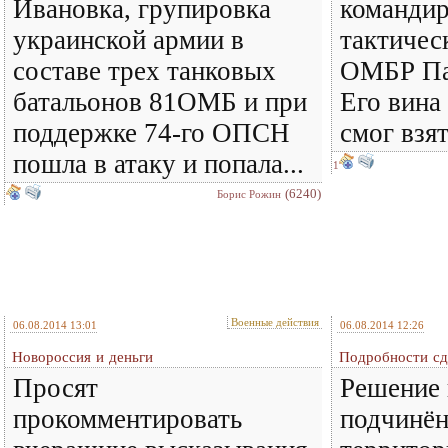
Ивановка, групировка
командир
украинской армии в
тактичес
составе трех танковых
ОМБР Па
батальонов 81ОМБ и при
Его вина 
поддержке 74-го ОПСН
смог взя
пошла в атаку и попала...
1
(6240)
Борис Рожин
Военные действия
06.08.2014 13:01
06.08.2014 12:26
Новороссия и деньги
Подробности сд
Просят
Решение 
прокомментировать
подчинён