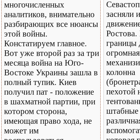
Севастоп
многочисленных
засняли 
аналитиков, внимательно
движение
разбирающих все нюансы
Ростова.
этой войны.
границы 
Констатируем главное.
огромная
Вот уже второй раз за три
механизи
месяца война на Юго-
колонна
Востоке Украины зашла в
(бронетр
полный тупик. Киев
пехотой 
получил пат - положение
тентован
в шахматной партии, при
штабные
котором сторона,
различна
имеющая право хода, не
вспомога
может им
которая 