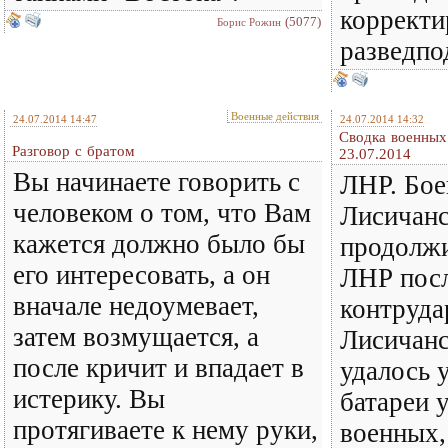
корректи
(5077)
Борис Рожин
разведпо
Военные действия
24.07.2014 14:47
24.07.2014 14:32
Сводка военных
Разговор с братом
23.07.2014
Вы начинаете говорить с
ЛНР. Бое
человеком о том, что Вам
Лисичанс
кажется должно было бы
продолж
его интересовать, а он
ЛНР пос
вначале недоумевает,
контруда
затем возмущается, а
Лисичанс
после кричит и впадает в
удалось 
истерику. Вы
батареи 
протягиваете к нему руки,
военных,