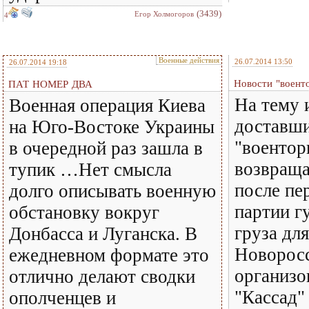
(3439)
Eгор Холмогоров
4
Военные действия
26.07.2014 13:50
26.07.2014 19:18
Новости "военто
ПАТ НОМЕР ДВА
На тему 
Военная операция Киева
доставши
на Юго-Востоке Украины
"воентор
в очередной раз зашла в
возвраща
тупик …Нет смысла
после пе
долго описывать военную
партии г
обстановку вокруг
груза дл
Донбасса и Луганска. В
Новоросс
ежедневном формате это
организ
отлично делают сводки
"Кассад"
ополченцев и