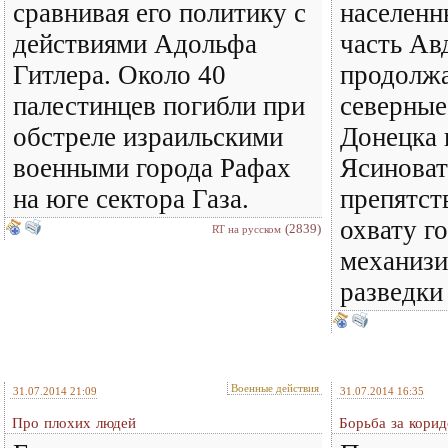
сравнивая его политику с
населенн
действиями Адольфа
часть Ав
Гитлера. Около 40
продолжа
палестинцев погибли при
северные
обстреле израильскими
Донецка 
военными города Рафах
Ясиноват
на юге сектора Газа.
препятст
охвату г
(2839)
RT на русском
механиз
разведки 
Военные действия
31.07.2014 21:09
31.07.2014 16:35
Про плохих людей
Борьба за кори