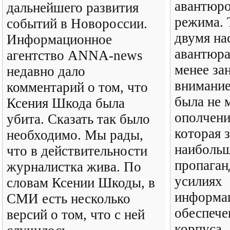
авантюро
дальнейшего развития
режима. 
событий в Новороссии.
двумя на
Информационное
авантюра
агентство ANNA-news
менее за
недавно дало
внимание
комментарий о том, что
была не 
Ксения Шкода была
ополчения
убита. Сказать так было
которая 
необходимо. Мы рады,
наибольш
что в действительности
пропаган
журналистка жива. По
усилиях
словам Ксении Шкоды, в
информа
СМИ есть несколько
обеспече
версий о том, что с ней
корпуса.