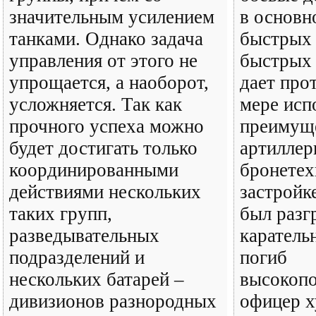
значительным усилением
в основн
танками. Однако задача
быстрых 
управления от этого не
быстрых 
упрощается, а наоборот,
дает про
усложняется. Так как
мере исп
прочного успеха можно
преимущ
будет достигать только
артиллер
координированными
бронетех
действиями нескольких
застройк
таких групп,
был разг
разведывательных
каратель
подразделений и
погиб
нескольких батарей –
высокоп
дивизионов разнородных
офицер х