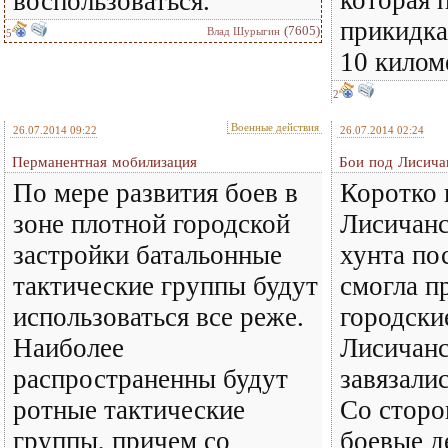
воспользоваться.
прикидка
(7605)
Влад Шурыгин
5
10 килом
2
Военные действия
26.07.2014 09:22
26.07.2014 02:24
Перманентная мобилизация
Бои под Лисича
По мере развития боев в
Коротко 
зоне плотной городской
Лисичанс
застройки батальонные
хунта по
тактические группы будут
смогла п
использоваться все реже.
городски
Наиболее
Лисичанс
распространенны будут
завязали
ротные тактические
Со сторо
группы, причем со
боевые д