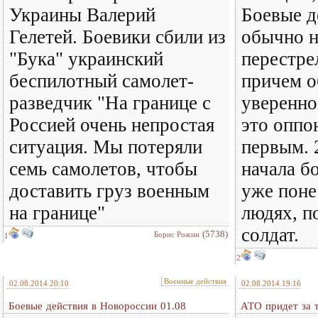
Украины Валерий
Боевые д
Гелетей. Боевики сбили из
обычно н
"Бука" украинский
перестре
беспилотный самолет-
причем о
разведчик "На границе с
уверенно
Россией очень непростая
это оппо
ситуация. Мы потеряли
первым. 
семь самолетов, чтобы
начала б
доставить груз военным
уже поне
на границе"
людях, п
солдат.
(5738)
Борис Рожин
1
2
Военные действия
02.08.2014 20:10
02.08.2014 19:16
Боевые действия в Новороссии 01.08
АТО придет за 