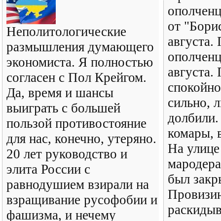
ополченц
от "Бори
Неполитологические
августа.
размышления думающего
ополченц
экономиста. Я полностью
августа.
согласен с Пол Крейгом.
спокойно
Да, время и шансы
сильно, л
выиграть с большей
долбили.
пользой противостояние
комары, 
для нас, конечно, утеряно.
На улице
20 лет руководство и
мародера
элита России с
был закр
равнодушием взирали на
Провизи
взращивание русофобии и
раскидыв
фашизма, и нечему