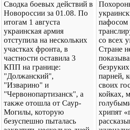
Сводка боевых действий в
Похорон
Новороссии за 01.08. По
украинс
итогам 1 августа
пафосом 
украинская армия
транслир
отступила на нескольких
со всех 
участках фронта, в
Стране н
частности оставила 3
показыва
КПП на границе:
безруких
"Должанский",
парней, 
"Изварино" и
своих го
"Червонопартизанск", а
койках, 
также отошла от Саур-
голубым
Могилы, которую
хрипят «
безуспешно пыталась
рассказы
захватить несколько дней.
журналис