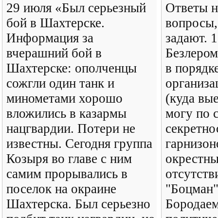
29 июля «Был серьезный
Ответы н
бой в Шахтерске.
вопросы,
Информация за
задают. 1
вчерашний бой в
Безлером
Шахтерске: ополченцы
в порядк
сожгли один танк и
организа
минометами хорошо
(куда вые
вложились в казармы
могу по 
нацгвардии. Потери не
секретно
известны. Сегодня группа
гарнизон
Козыря во главе с ним
окрестны
самим прорывались в
отсутств
поселок на окраине
"Боцман".
Шахтерска. Был серьезно
Бородаем