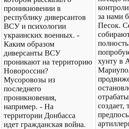
контроли
проникновении в
за нами 
республику диверсантов
Песок. С
ВСУ и психологии
собирают
украинских военных. -
полность
Каким образом
попробую
диверсанты ВСУ
хунту в 
проникают на территорию
Мариупо
Новороссии?
продвиж
Мусоровозы из
остановл
последнего
отрабаты
проникновения,
создает, 
например. - На
предпосы
территории Донбасса
артиллер
идет гражданская война.