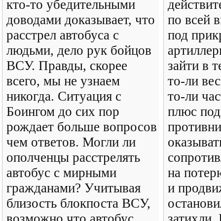
кто-то убедительными
действит
доводами доказывает, что
по всей 
расстрел автобуса с
под при
людьми, дело рук бойцов
артиллер
ВСУ. Правды, скорее
зайти в 
всего, мы не узнаем
то-ли ве
никогда. Ситуация с
то-ли ча
Боингом до сих пор
плюс под
рождает больше вопросов
противни
чем ответов. Могли ли
оказыват
ополченцы расстрелять
сопротив
автобус с мирными
на потер
гражданами? Учитывая
и продви
близость блокпоста ВСУ,
останови
возможно что автобус
затихли.