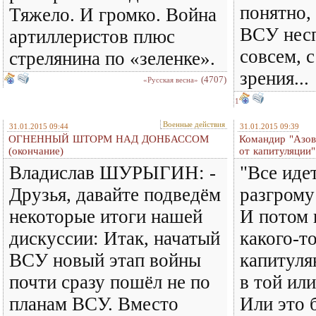
понятно,
Тяжело. И громко. Война
ВСУ несп
артиллеристов плюс
совсем, 
стрелянина по «зеленке».
зрения...
(4707)
«Русская весна»
1
Военные действия
31.01.2015 09:44
31.01.2015 09:39
ОГНЕННЫЙ ШТОРМ НАД ДОНБАССОМ
Командир "Азов
(окончание)
от капитуляции"
Владислав ШУРЫГИН: -
"Все иде
Друзья, давайте подведём
разгрому
некоторые итоги нашей
И потом 
дискуссии: Итак, начатый
какого-т
ВСУ новый этап войны
капитуля
почти сразу пошёл не по
в той ил
планам ВСУ. Вместо
Или это 