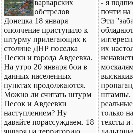
варварских
- я подпи
обстрелов
почти на
Донецка 18 января
Эти "заб
ополчение приступило к
обладают
штурму прилегающих к
интересн
столице ДНР поселка
их насто
Пески и города Авдеевка.
ненавист
На утро 20 января бои в
москалям
данных населенных
выскакив
пунктах продолжаются.
пропаган
Можно ли считать штурм
штампы, 
Песок и Авдеевки
реальные
наступлением? Ну
только н
давайте порассуждаем. 18
тексты и
января на территорию
дальтони