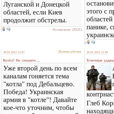
остановит
Луганской и Донецкой
этого с 
областей, если Киев
областей 
продолжит обстрелы.
панике, 
(3121)
«Русская весна»
украинск
2
Военные действия
30.01.2015 15:07
30.01.2015 12:40
Котёл? Не спешите…
Точечные удары
Уже второй день по всем
каналам гоняется тема
"котла" под Дебальцево.
Победа! Украинская
контрнас
армия в "котле"! Давайте
Глеб Кор
кое-что уточним, чтобы
находящи