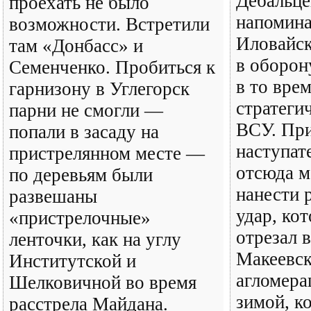
Дебальце
проехать не было
напомина
возможности. Встретили
Иловайск
там «Донбасс» и
в оборон
Семенченко. Пробиться к
в то врем
гарнизону в Углегорск
стратеги
парни не смогли —
ВСУ. Пр
попали в засаду на
наступат
пристрелянном месте —
отсюда 
по деревьям были
нанести 
развешаны
удар, ко
«пристрелочные»
отрезал 
ленточки, как на углу
Макеевс
Институтской и
агломера
Шелковичной во время
зимой, ко
расстрела Майдана.