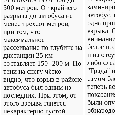
заминир
500 метров. От крайнего
автобус, 
разрыва до автобуса не
одна про
менее трёхсот метров,
взрыва.
при том, что
внимание
максимальное
белое по
рассеивание по глубине на
и на отсу
дистанции 25 км
либо сле
составляет 150 -200 м. По
"Града" н
тени на снегу чётко
самом бл
видно, что взрыв в районе
теперь в
автобуса был одним из
показани
последних. При этом, от
были опу
этого взрыва тянется
обнародо
нехарактерно густой