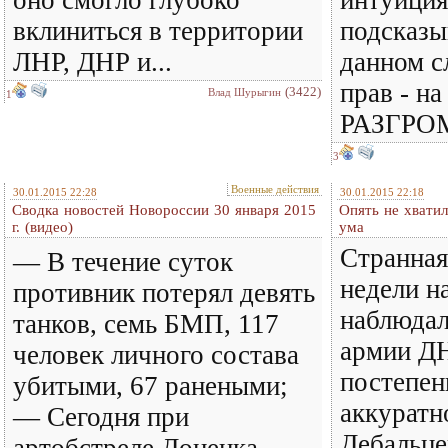
вклиниться в территории
подсказы
ЛНР, ДНР и...
данном 
прав - на
(3422)
Влад Шурыгин
1
РАЗГРО
3
Военные действия
30.01.2015 22:28
30.01.2015 22:18
Сводка новостей Новороссии 30 января 2015
Опять не хватил
г. (видео)
ума
Странная
— В течение суток
недели н
противник потерял девять
наблюдал
танков, семь БМП, 117
армии Д
человек личного состава
постепен
убитыми, 67 ранеными;
аккуратн
— Сегодня при
Дебальце
артобстреле Донецка