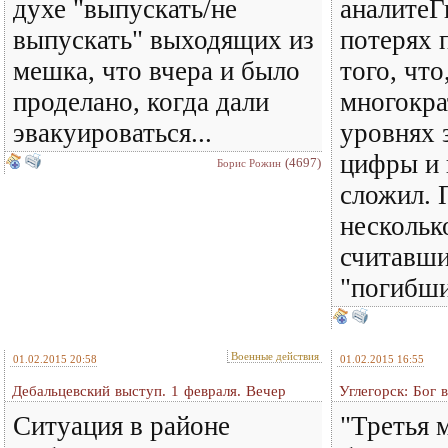
духе "выпускать/не
аналитеГ
выпускать" выходящих из
потерях 
мешка, что вчера и было
того, что
проделано, когда дали
многокра
эвакуироваться...
уровнях 
цифры и 
(4697)
Борис Рожин
сложил. 
нескольк
считавши
"погибши
Военные действия
01.02.2015 20:58
01.02.2015 16:55
Дебальцевский выступ. 1 февраля. Вечер
Углегорск: Бог 
Ситуация в районе
"Третья 