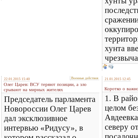
хунты ур
последст
сражении
оккупир
террито
хунта вв
чрезвыча
Военные действия
22.01.2015 15:40
21.01.2015 12:45
Олег Царев: ВСУ теряют позиции, а зло
Коротко о важн
срывают на мирных жителях
1. В рай
Председатель парламента
целом бе
Новороссии Олег Царев
Авдеевка
дал эксклюзивное
северу от
интервью «Ридусу», в
посадочн
котором рассказал о