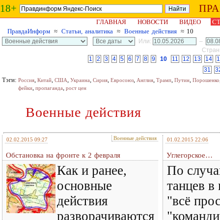
18+
ПР
ГЛАВНАЯ
НОВОСТИ
ВИДЕО
СТ
ПравдаИнформ
≈
Статьи, аналитика
≈
Военные действия
≈ 10
Или:
–
Страни
1
2
3
4
5
6
7
8
9
10
11
12
13
14
1
31
3
Тэги:
,
,
,
,
,
,
,
,
,
Россия
Китай
США
Украина
Сирия
Евросоюз
Англия
Трамп
Путин
Порошенко
,
,
фейки
пропаганда
рост цен
Военные действия
Военные действия
02.02.2015 09:27
01.02.2015 22:06
Обстановка на фронте к 2 февраля
Углегорское…
Как и ранее,
По случа
основные
танцев в 
действия
"всё про
разворачиваются
"команди