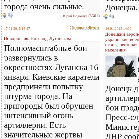
города очень сильные.
Донецка.
(3301)
Юрий Подоляка
Военные действия
17.01.2015 16:47
16.01.2015 14:02
Донецкий аэроп
Новороссия. Бои под Луганском
украинские воен
огонь, невзирая
Полномасштабные бои
населения
развернулись в
окрестностях Луганска 16
января. Киевские каратели
предприняли попытку
Донецк д
штурма города. На
артиллер
пригороды был обрушен
бои прод
интенсивный огонь
Пресс-с
артиллерии. Есть
Министе
значительные жертвы
ДНР сооб