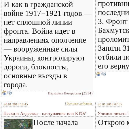
противни
И как в гражданской
последни
войне 1917−1921 годов —
3. Фронт
нет сплошной линии
Бахмутск
фронта. Война идет в
проломит
направлениях ополчение
Заняли 3
— вооруженные силы
отбили п
Украины, контролируют
его верну
дороги, блокпосты,
основные въезды в
города.
(2514)
Парламент Новороссии
Военные действия
20.01.2015 10:45
20.01.2015 07:55
Пески и Авдеевка - наступление или КТО?
Учимся читать 
После начала
Открою м