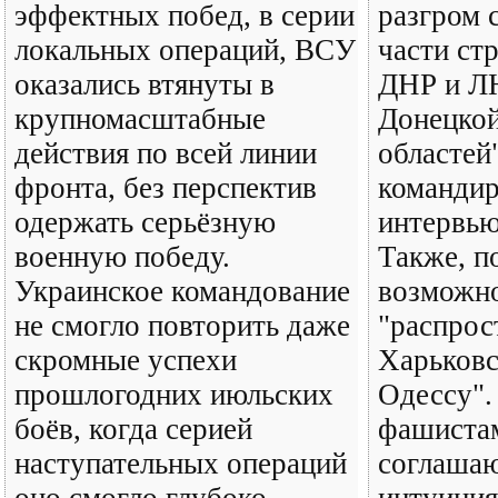
эффектных побед, в серии
разгром 
локальных операций, ВСУ
части ст
оказались втянуты в
ДНР и ЛН
крупномасштабные
Донецкой
действия по всей линии
областей"
фронта, без перспектив
командир
одержать серьёзную
интервью
военную победу.
Также, п
Украинское командование
возможн
не смогло повторить даже
"распрос
скромные успехи
Харьковс
прошлогодних июльских
Одессу".
боёв, когда серией
фашиста
наступательных операций
соглашаю
оно смогло глубоко
интуиция