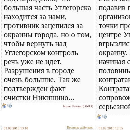
большая часть Углегорска
подавив 
находится за нами,
организо
противник зацепился за
точки пр
окраины города, но о том,
центре У
чтобы вернуть над
вгрызли
Углегорском контроль
окраину.
речь уже не идет.
начиная 
Разрушения в городе
половины
очень большие. Так же
контрата
подтвержден факт
Контрата
очистки Никишино...
сопрово
серьезно
(3603)
Борис Рожин
Военные действия
01.02.2015 13:10
01.02.2015 12:55