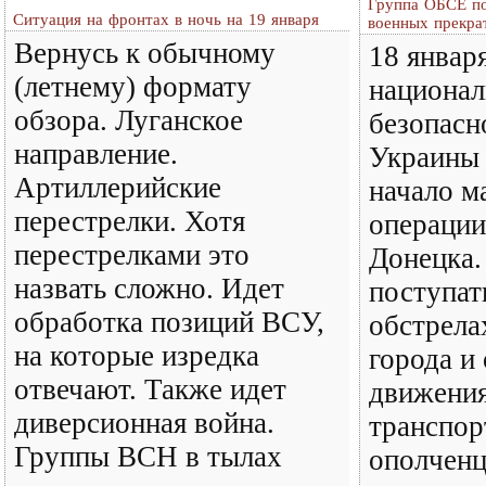
Группа ОБСЕ по
Ситуация на фронтах в ночь на 19 января
военных прекрат
Вернусь к обычному
18 январ
(летнему) формату
национал
обзора. Луганское
безопасн
направление.
Украины 
Артиллерийские
начало м
перестрелки. Хотя
операции
перестрелками это
Донецка.
назвать сложно. Идет
поступат
обработка позиций ВСУ,
обстрела
на которые изредка
города и
отвечают. Также идет
движения
диверсионная война.
транспор
Группы ВСН в тылах
ополченц