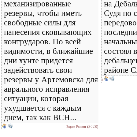
механизированные
на Дебал
резервы, чтобы иметь
Судя по 
свободные силы для
передово
нанесения сковывающих
последни
контрударов. По всей
начальн
видимости, в ближайшие
состоял 
дни хунте придется
дебальце
задействовать свои
районе С
резервы у Артемовска для
1
аврального исправления
ситуации, которая
ухудшается с каждым
днем, так как ВСН...
(3628)
Борис Рожин