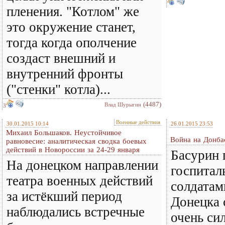
пленения. "Котлом" же
это окружение станет,
тогда когда ополчение
создаст внешний и
внутренний фронты
("стенки" котла)...
(4487)
Влад Шурыгин
3
Военные действия
30.01.2015 10:14
26.01.2015 23:53
Михаил Большаков. Неустойчивое
Война на Донбас
равновесие: аналитическая сводка боевых
действий в Новороссии за 24-29 января
Басурин 
На донецком направлении
госпитал
театра военных действий
солдата
за истёкший период
Донецка
наблюдались встречные
очень си