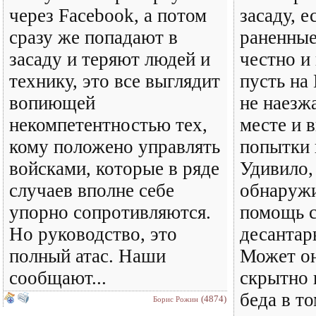
через Facebook, а потом
засаду, е
сразу же попадают в
раненные
засаду и теряют людей и
честно и 
технику, это все выглядит
пусть на
вопиющей
не наезжа
некомпетентностью тех,
месте и 
кому положено управлять
попытки 
войсками, которые в ряде
Удивило,
случаев вполне себе
обнаруж
упорно сопротивляются.
помощь с
Но руководство, это
десантар
полный атас. Наши
Может он
сообщают...
скрытно 
беда в то
(4874)
Борис Рожин