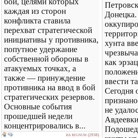
бои, целями которых
Петровск
каждая из сторон
Донецка.
конфликта ставила
оккупир
перехват стратегической
террито
инициативы у противника,
хунта вв
попутное удержание
чрезвыча
собственной обороны в
как эрза
атакуемых точках, а
положени
также — принуждение
ввести т
противника на ввод в бой
Сегодня 
стратегических резервов.
признано
Основные события
не удало
прошедшей недели
Авдеевки
концентрировались в...
Подошед
(2938)
ИА REGNUM