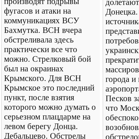
производят подрывы
долетают
фугасов и атаки на
Донецка.
коммуникациях ВСУ
источник
Бахмутка. ВСН вчера
предста
обстреливала здесь
потребов
практически все что
украинск
можно. Стрелковый бой
прекрати
был на окраинах
массиров
Крымского. Для ВСН
города и
Крымское это последний
аэропорт
пункт, после взятия
Песков з
которого можно думать о
что Моск
серьезном плацдарме на
обеспоко
левом берегу Донца.
возобнов
Дебальцево. Обстрелы
обстрело