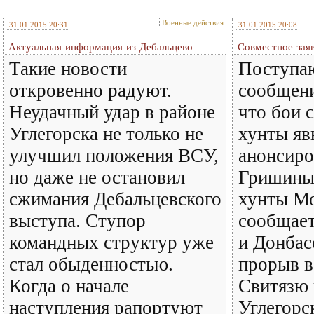
Военные действия
31.01.2015 20:31
31.01.2015 20:08
Актуальная информация из Дебальцево
Совместное зая
Такие новости
Поступа
откровенно радуют.
сообщени
Неудачный удар в районе
что бои 
Углегорска не только не
хунты явн
улучшил положения ВСУ,
анонсиро
но даже не остановил
Гришины
сжимания Дебальцевского
хунты М
выступа. Ступор
сообщает:
командных структур уже
и Донбас
стал обыденностью.
прорыв 
Когда о начале
Свитязю
наступления рапортуют
Углегорс