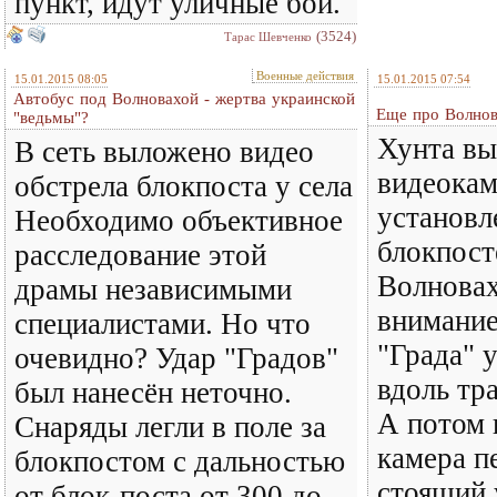
пункт, идут уличные бои.
(3524)
Тарас Шевченко
Военные действия
15.01.2015 08:05
15.01.2015 07:54
Автобус под Волновахой - жертва украинской
Еще про Волнов
"ведьмы"?
Хунта вы
В сеть выложено видео
видеока
обстрела блокпоста у села
установл
Необходимо объективное
блокпост
расследование этой
Волновах
драмы независимыми
внимание
специалистами. Но что
"Града" 
очевидно? Удар "Градов"
вдоль тр
был нанесён неточно.
А потом 
Снаряды легли в поле за
камера п
блокпостом с дальностью
стоящий 
от блок-поста от 300 до