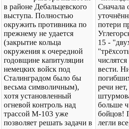
в районе Дебальцевского
Сначала 
выступа. Полностью
уточнён
окружить противника по
потери п
прежнему не удается
Углегорс
(закрытие кольца
15 - "дву
окружения к очередной
"трёхсот
годовщине капитуляции
числятся
немецких войск под
вести. Н
Сталинградом было бы
погибших
весьма символичным),
речи нет,
хотя установленный
штурмова
огневой контроль над
больше ч
трассой М-103 уже
бойцов! 
позволяет решать задачи в
легли все