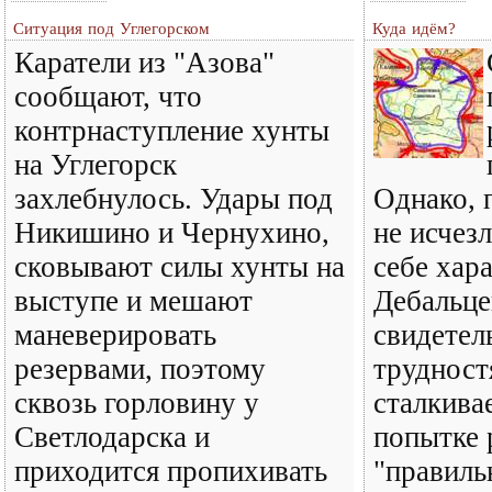
Ситуация под Углегорском
Куда идём?
Каратели из "Азова"
сообщают, что
контрнаступление хунты
на Углегорск
захлебнулось. Удары под
Однако, 
Никишино и Чернухино,
не исчез
сковывают силы хунты на
себе хар
выступе и мешают
Дебальце
маневерировать
свидетел
резервами, поэтому
трудност
сквозь горловину у
сталкива
Светлодарска и
попытке 
приходится пропихивать
"правиль