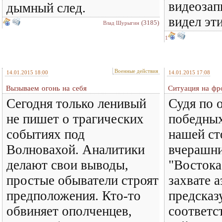
видеозап
дымный след.
видел эт
(3185)
Влад Шурыгин
1
Военные действия
14.01.2015 18:00
14.01.2015 17:08
Вызываем огонь на себя
Ситуация на фр
Сегодня только ленивый
Судя по 
не пишет о трагических
победных
событиях под
нашей ст
Волновахой. Аналитики
вчерашни
делают свои выводы,
"Востока
простые обыватели строят
захвате 
предположения. Кто-то
предсказ
обвиняет ополченцев,
соответс