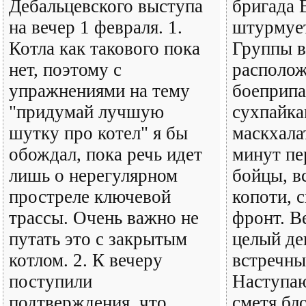
Дебальцевского выступа
бригада
на вечер 1 февраля. 1.
штурмует
Котла как такового пока
Группы в
нет, поэтому с
располож
упражнениями на тему
боеприпа
"придумай лучшую
сухпайка
шутку про котел" я бы
маскхала
обождал, пока речь идет
минут пе
лишь о нерегулярном
бойцы, вс
простреле ключевой
копоти, 
трассы. Очень важно не
фронт. В
путать это с закрытым
целый де
котлом. 2. К вечеру
встречны
поступили
Наступа
подтверждения, что
сметя бл