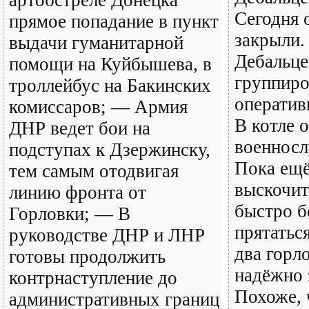
Сегодня о
прямое попадание в пункт
закрыли.
выдачи гуманитарной
Дебальце
помощи на Куйбышева, в
группиро
троллейбус на Бакинских
оператив
комиссаров; — Армия
В котле о
ДНР ведет бои на
военнос
подступах к Дзержинску,
Пока ещё
тем самым отодвигая
выскочит
линию фронта от
быстро б
Горловки; — В
прятаться
руководстве ДНР и ЛНР
два горл
готовы продолжить
надёжно 
контрнаступление до
Похоже, 
административных границ