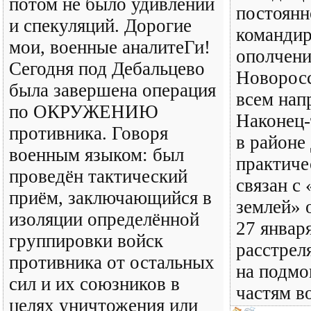
потом не было удивлений
постоянн
и спекуляций. Дорогие
командир
мои, военные аналитеГи!
ополчени
Сегодня под Дебальцево
Новоросс
была завершена операция
всем нап
по ОКРУЖЕНИЮ
Наконец-
противника. Говоря
в районе
военным языком: был
практиче
проведён тактический
связан с
приём, заключающийся в
землей» 
изоляции определённой
27 январ
группировки войск
расстрел
противника от остальных
на подмо
сил и их союзников в
частям в
целях уничтожения или