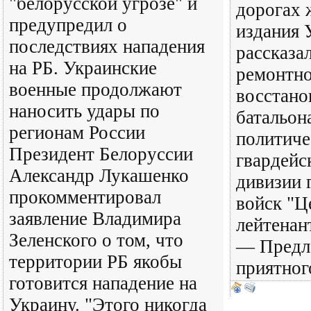
"белорусской угрозе" и
дорогах 
предупредил о
издания 
последствиях нападения
рассказа
на РБ. Украинские
ремонтно
военные продолжают
восстано
наносить удары по
батальон
регионам России
политиче
Президент Белоруссии
гвардейс
Александр Лукашенко
дивизии 
прокомментировал
войск "Ц
заявление Владимира
лейтенан
Зеленского о том, что
— Предла
территории РБ якобы
приятног
готовится нападение на
Украину. "Этого никогда