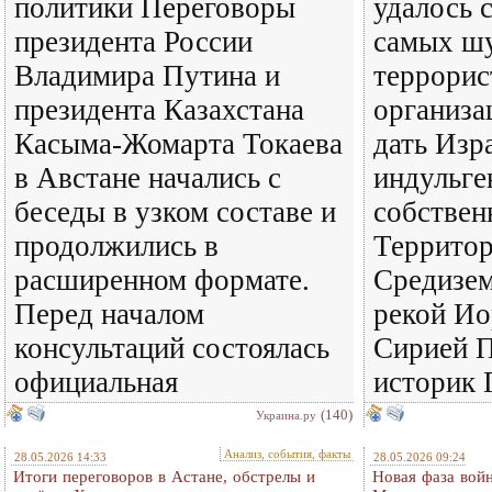
политики Переговоры
удалось 
президента России
самых ш
Владимира Путина и
террорис
президента Казахстана
организа
Касыма-Жомарта Токаева
дать Изр
в Австане начались с
индульге
беседы в узком составе и
собствен
продолжились в
Террито
расширенном формате.
Средизе
Перед началом
рекой Ио
консультаций состоялась
Сирией П
официальная
историк 
(140)
Украина.ру
Анализ, события, факты
28.05.2026 14:33
28.05.2026 09:24
Итоги переговоров в Астане, обстрелы и
Новая фаза войн