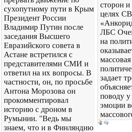
сторон и
сухопутному пути в Крым
целях СВ
Президент России
«Анкорид
Владимир Путин после
ЛБС Очен
заседания Высшего
на полит
Евразийского совета в
оказывае
Астане встретился с
массовая
представителями СМИ и
политиче
ответил на их вопросы. В
задает т
частности, он, по просьбе
объясняет
Антона Морозова он
поводу у
прокомментировал
эмоции в
историю с дроном в
массовог
Румынии. "Ведь мы
знаем, что и в Финляндию