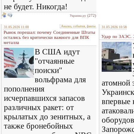
не будет. Никогда!
(272)
Украина.ру
Анализ, события, факты
31.05.2026 11:00
31.05.2026 10:58
Рынок порешал: почему Соединенные Штаты
Удар по ЗАЭС. 
остались без критически важного для ВПК
металла
В США идут
"отчаянные
поиски"
вольфрама для
атомной 
пополнения
Украинск
исчерпавшихся запасов
впервые 
различных ракет: от
атаковал
крылатых до зенитных, а
оборудов
также бронебойных
Запорож