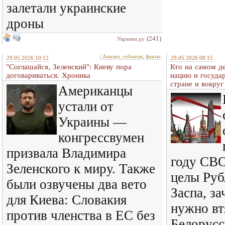
залетали украинские
дроны
(241)
Украина.ру
Анализ, события, факты
29.05.2026 10:12
29.05.2026 08:15
"Соглашайся, Зеленский": Киеву пора
Кто на самом д
договариваться. Хроника
нацию и государ
стране и вокруг
Американцы
устали от
Украины —
конгрессвумен
призвала Владимира
году СВО
Зеленского к миру. Также
целы Руб
были озвучены два вето
Заспа, з
для Киева: Словакия
нужно вт
против членства в ЕС без
Белорусс