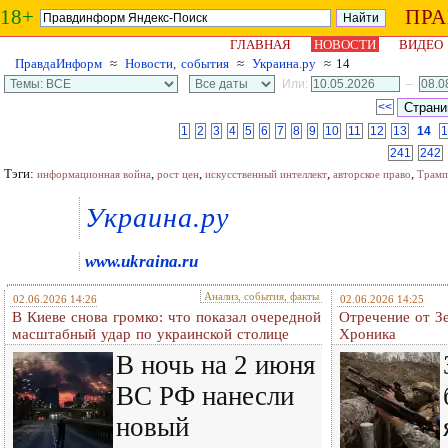
18+
ПР
ГЛАВНАЯ
НОВОСТИ
ВИДЕО
ПравдаИнформ
≈
Новости, события
≈
Украина.ру
≈ 14
Или:
–
<<
1
2
3
4
5
6
7
8
9
10
11
12
13
14
1
241
242
Тэги:
,
,
,
,
информационная война
рост цен
искусственный интеллект
авторское право
Трамп
Украина.ру
www.ukraina.ru
Анализ, события, факты
02.06.2026 14:26
02.06.2026 14:25
В Киеве снова громко: что показал очередной
Отречение от З
масштабный удар по украинской столице
Хроника
В ночь на 2 июня
ВС РФ нанесли
новый