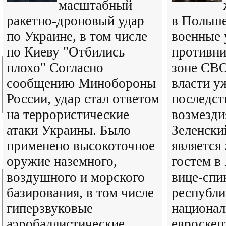
масштабный
ракетно-дроновый удар
в Польше
по Украине, в том числе
военные
по Киеву "Отбились
противни
плохо" Согласно
зоне СВО
сообщению Минобороны
власти у
России, удар стал ответом
последст
на террористические
возмезди
атаки Украины. Было
Зеленски
применено высокоточное
является
оружие наземного,
гостем в
воздушного и морского
вице-спи
базирования, в том числе
республи
гиперзвуковые
национал
аэробаллистические
евроскеп