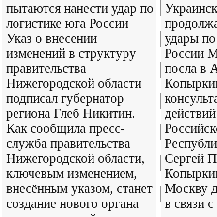
пытаются нанести удар по
Украинск
логистике юга России
продолж
Указ о внесении
удары по
изменений в структуру
России 
правительства
посла в 
Нижегородской области
Копыркин
подписал губернатор
консульт
региона Глеб Никитин.
действий
Как сообщила пресс-
Российск
служба правительства
Республи
Нижегородской области,
Сергей П
ключевым изменением,
Копыркин
внесённым указом, станет
Москву д
создание нового органа
в связи 