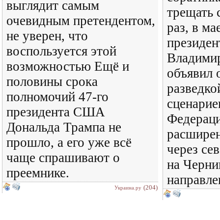
выглядит самым
трещать с
очевидным претендентом,
раз, в ма
не уверен, что
президен
воспользуется этой
Владимир
возможностью Ещё и
объявил 
половины срока
разведко
полномочий 47-го
сценарие
президента США
Федераци
Дональда Трампа не
расширен
прошло, а его уже всё
через се
чаще спрашивают о
на Черни
преемнике.
направле
(204)
Украина.ру