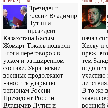
налёты. Хроника
Москва ради да
Президент
России Владимир
Путин и
президент
Казахстана Касым-
начав си
Жомарт Токаев подвели
Киеву и 
итоги переговоров в
прежнего
узком и расширенном
тем Запа
составе. Украинские
подошел 
военные продолжают
участию 
наносить удары по
действия
регионам России
В то же 
Президент России
заявил об
Владимир Путин и
военной 