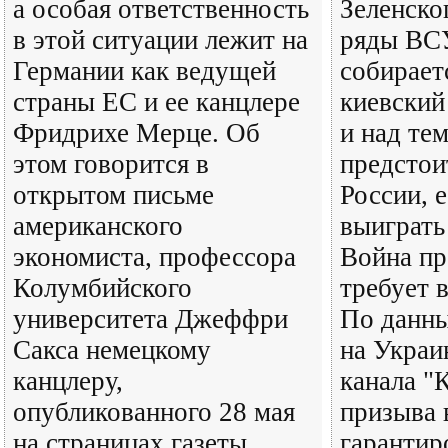
а особая ответственность
Зеленско
в этой ситуации лежит на
ряды ВСУ
Германии как ведущей
собирает
страны ЕС и ее канцлере
киевский
Фридрихе Мерце. Об
и над те
этом говорится в
предстои
открытом письме
России, 
американского
выиграть
экономиста, профессора
Война пр
Колумбийского
требует 
университета Джеффри
По данны
Сакса немецкому
на Украи
канцлеру,
канала "К
опубликованного 28 мая
призыва
на страницах газеты
гарантир