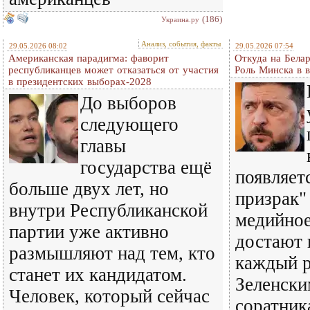
(186)
Украина.ру
Анализ, события, факты
29.05.2026 08:02
29.05.2026 07:54
Американская парадигма: фаворит
Откуда на Белар
республиканцев может отказаться от участия
Роль Минска в в
в президентских выборах-2028
До выборов
следующего
главы
государства ещё
появляет
больше двух лет, но
призрак"
внутри Республиканской
медийное
партии уже активно
достают 
размышляют над тем, кто
каждый р
станет их кандидатом.
Зеленски
Человек, который сейчас
соратник