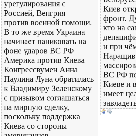
урегулирования с
Киев отк
Россией, Венгрия —
фронт. Д
против военной помощи.
кто на са
В то же время Украина
денациф
начинает паниковать на
и при чё
фоне ударов ВС РФ
Наращив
Америка против Киева
массиров
Конгрессвумен Анна
ВС РФ по
Паулина Луна обратилась
Киеве и 
к Владимиру Зеленскому
имеет це
с призывом соглашаться
завладет
на мирную сделку,
поскольку поддержка
Киева со стороны
американцев