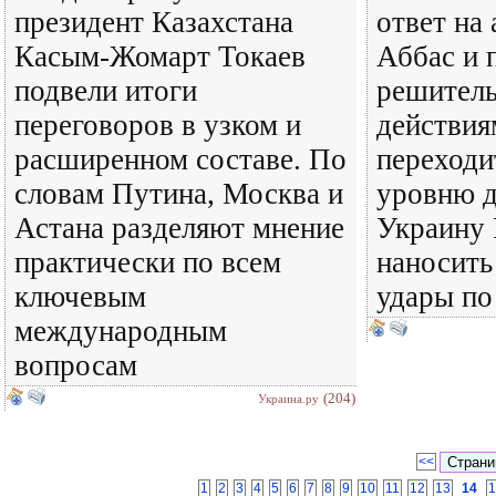
президент Казахстана
ответ на 
Касым-Жомарт Токаев
Аббас и 
подвели итоги
решител
переговоров в узком и
действия
расширенном составе. По
переходи
словам Путина, Москва и
уровню д
Астана разделяют мнение
Украину 
практически по всем
наносить
ключевым
удары по
международным
вопросам
(204)
Украина.ру
<<
1
2
3
4
5
6
7
8
9
10
11
12
13
14
1