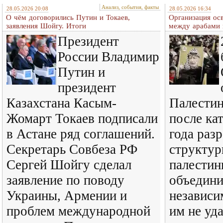
Анализ, события, факты
28.05.2026 20:08
28.05.2026 16:34
О чём договорились Путин и Токаев,
Организация ос
заявления Шойгу. Итоги
между арабами 
Президент
России Владимир
Путин и
президент
Казахстана Касым-
Палестин
Жомарт Токаев подписали
после ка
в Астане ряд соглашений.
года раз
Секретарь Совбеза РФ
структур
Сергей Шойгу сделал
палестин
заявление по поводу
объедини
Украины, Армении и
независ
проблем международной
им не уда