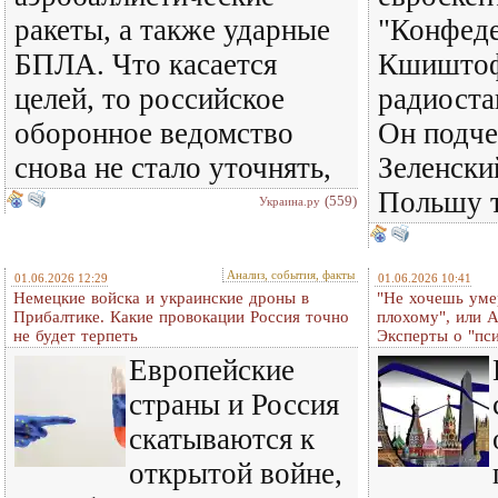
ракеты, а также ударные
"Конфеде
БПЛА. Что касается
Кшиштоф
целей, то российское
радиост
оборонное ведомство
Он подче
снова не стало уточнять,
Зеленски
Польшу т
(559)
Украина.ру
Анализ, события, факты
01.06.2026 12:29
01.06.2026 10:41
Немецкие войска и украинские дроны в
"Не хочешь уме
Прибалтике. Какие провокации Россия точно
плохому", или 
не будет терпеть
Эксперты о "пс
Европейские
страны и Россия
скатываются к
открытой войне,