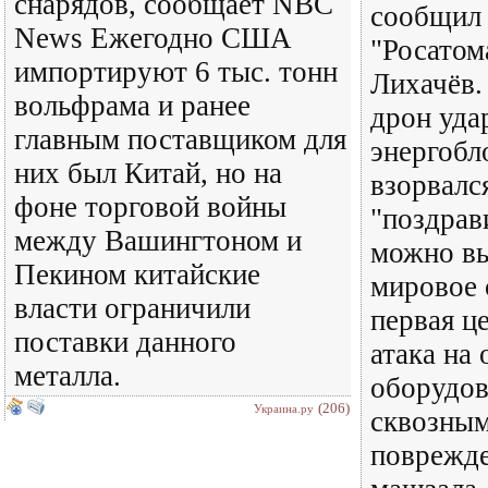
снарядов, сообщает NBC
сообщил 
News Ежегодно США
"Росатом
импортируют 6 тыс. тонн
Лихачёв.
вольфрама и ранее
дрон уда
главным поставщиком для
энергобл
них был Китай, но на
взорвалс
фоне торговой войны
"поздрави
между Вашингтоном и
можно вы
Пекином китайские
мировое 
власти ограничили
первая ц
поставки данного
атака на
металла.
оборудов
(206)
Украина.ру
сквозным
поврежде