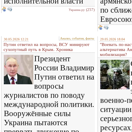
исполнительной власти
армянско
по сближ
(257)
Украина.ру
Евросою
Анализ, события, факты
30.05.2026 12:21
29.05.2026 18:04
Путин ответил на вопросы, ВСУ минируют
"Воевать по-нас
сухопутный путь в Крым. Хроника
альтернатива Ан
мобилизация?
Президент
России Владимир
Путин ответил на
вопросы
журналистов по поводу
военно-п
международной политики.
ситуации
Вооружённые силы
серьезно
Украина пытаются
ресурсах
прервать движение по